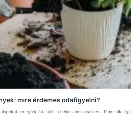
nyek: mire érdemes odafigyelni?
apokat a megfelelő talajról, a helyes locsolásról és a fényszükségle