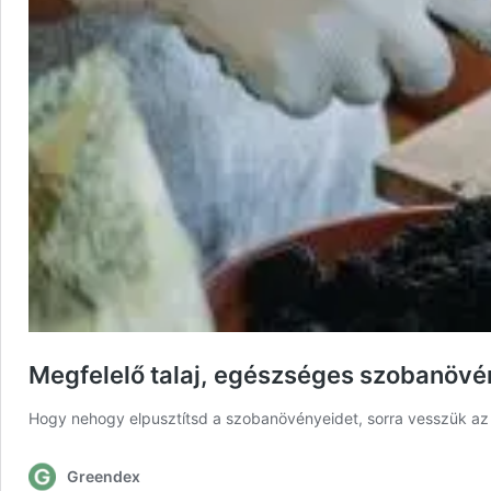
Megfelelő talaj, egészséges szobanövé
Hogy nehogy elpusztítsd a szobanövényeidet, sorra vesszük az al
Greendex