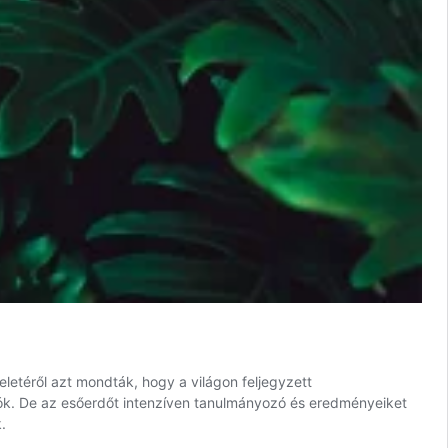
letéről azt mondták, hogy a világon feljegyzett
tók. De az esőerdőt intenzíven tanulmányozó és eredményeiket
.