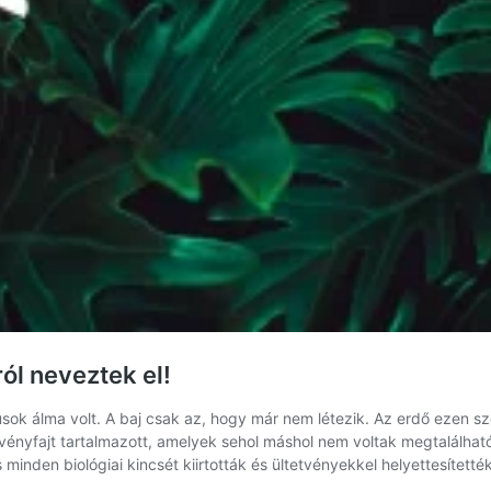
ról neveztek el!
sok álma volt. A baj csak az, hogy már nem létezik. Az erdő ezen sze
övényfajt tartalmazott, amelyek sehol máshol nem voltak megtalálha
inden biológiai kincsét kiirtották és ültetvényekkel helyettesítették