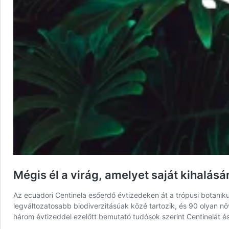
Mégis él a virág, amelyet saját kihalásá
Az ecuadori Centinela esőerdő évtizedeken át a trópusi botaniku
legváltozatosabb biodiverzitásúak közé tartozik, és 90 olyan n
három évtizeddel ezelőtt bemutató tudósok szerint Centinelát és m