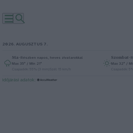
2026. AUGUSZTUS 7.
Ma
–
Szombat
–
Részben napos, heves zivatarokkal
R
Max 35° / Min 21°
Max 32° / Mi
Csapadék: 55% (3 mm)
Szél: 15 km/h
Csapadék: 5
időjárási adatok: