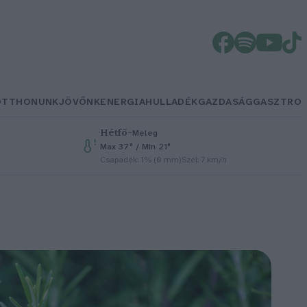
OTTHONUNK
JÖVŐNK
ENERGIA
HULLADÉK
GAZDASÁG
GASZTRO
Hétfő
–
Meleg
Max 37° / Min 21°
Csapadék: 1% (0 mm)
Szél: 7 km/h