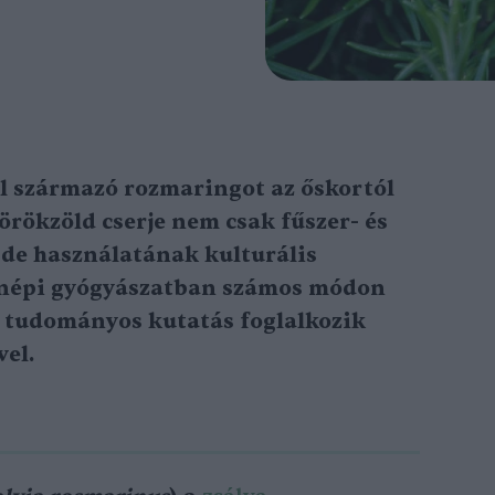
ől származó rozmaringot az őskortól
örökzöld cserje nem csak fűszer- és
 de használatának kulturális
A népi gyógyászatban számos módon
b tudományos kutatás foglalkozik
vel.