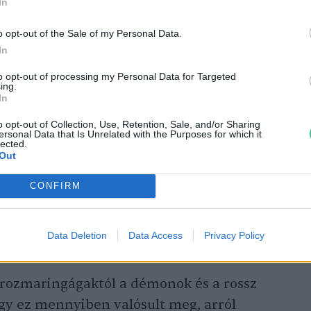
In
o opt-out of the Sale of my Personal Data.
s látszik, hogy nem egy újhullámos
In
m évezredek óta ismerik és használják,
to opt-out of processing my Personal Data for Targeted
eteken. Az Alpoktól északra, illetve
ing.
vösebbek a telek, csak jóval később terjedt
In
te át a hideg évszakot. Ezen később a
o opt-out of Collection, Use, Retention, Sale, and/or Sharing
ersonal Data that Is Unrelated with the Purposes for which it
ott, majd jóval ezután a télálló fajták
lected.
Out
rtását a mérsékeltebb éghajlatú területeken
CONFIRM
Data Deletion
Data Access
Privacy Policy
ználása
t rozmaringágaktól a démonok és a rossz
gy ez mennyiben valósult meg, arról