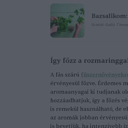
Bazsalikom:
Granát-Galló Tímea
Így főzz a rozmaringga
A fás szárú
fűszernövényekr
érvényesül főzve. Érdemes má
aromaanyagai ki tudjanak old
hozzáadhatjuk, így a főzés vé
is remekül használható, de e
az aromák jobban érvényesül
is bevetjük, ha intenzívebb í