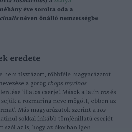
alvia rosmarinus
) a
zsálya
néhány éve sorolta oda a
cinalis
néven önálló nemzetségbe
ek eredete
 nem tisztázott, többféle magyarázatot
lnevezése a görög
rhops myrinos
entése ’illatos cserje’. Mások a latin
ros
és
sejtik a rozmaring neve mögött, ebben az
armat’. Más magyarázatok szerint a
ros
latinul sokkal inkább tömjénillatú cserjét
t szól az is, hogy az ókorban igen