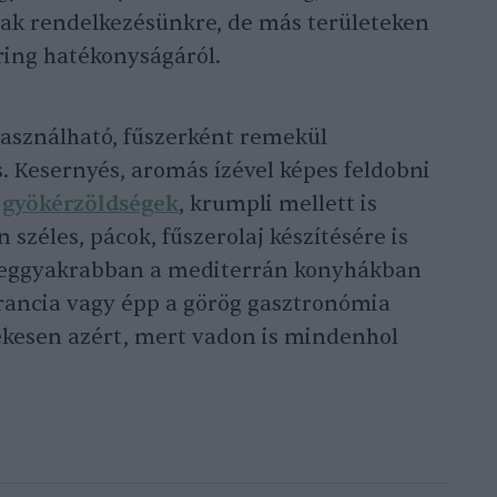
ak rendelkezésünkre, de más területeken
ing hatékonyságáról.
asználható, fűszerként remekül
s. Kesernyés, aromás ízével képes feldobni
,
gyökérzöldségek
, krumpli mellett is
n széles, pácok, fűszerolaj készítésére is
leggyakrabban a mediterrán konyhákban
 francia vagy épp a görög gasztronómia
ékesen azért, mert vadon is mindenhol