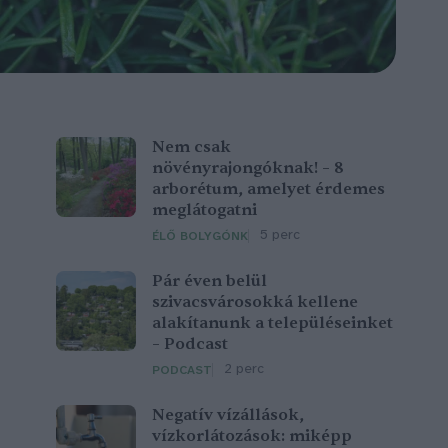
Nem csak
növényrajongóknak! – 8
arborétum, amelyet érdemes
meglátogatni
5 perc
ÉLŐ BOLYGÓNK
Pár éven belül
szivacsvárosokká kellene
alakítanunk a településeinket
– Podcast
2 perc
PODCAST
Negatív vízállások,
vízkorlátozások: miképp