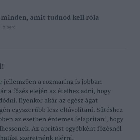
 minden, amit tudnod kell róla
5 perc
l!
e
jellemzően a rozmaring is jobban
r a főzés elején az ételhez adni, hogy
ódni. Ilyenkor akár az egész ágat
gén egyszerűbb lesz eltávolítani. Sütéshez
bben az esetben érdemes felaprítani, hogy
hessenek. Az aprítást egyébként főzésnél
zhatást szeretnénk elérni.