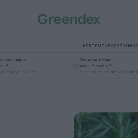
KERTEM
EGÉSZSÉGÜNK
Vasárnap
–
észben napos
Napos
n 19°
Max 33° / Min 18°
% (0 mm)
Szél: 9 km/h
Csapadék: 0% (0 mm)
Szél: 7 km/h