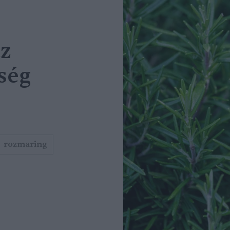
az
ség
rozmaring