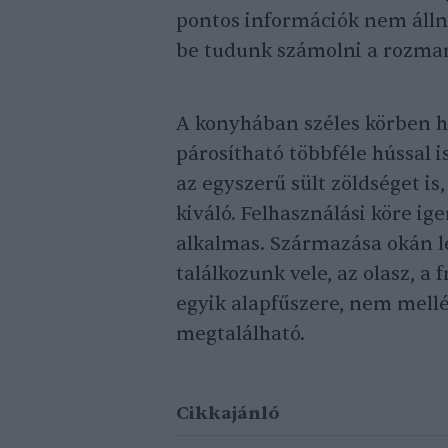
pontos információk nem álln
be tudunk számolni a rozmar
A konyhában széles körben h
párosítható többféle hússal i
az egyszerű sült zöldséget is
kiváló. Felhasználási köre ige
alkalmas. Származása okán 
találkozunk vele, az olasz, a
egyik alapfűszere, nem mell
megtalálható.
Cikkajánló