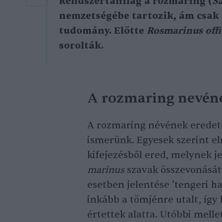
Rendszertanilag a rozmaring (
S
nemzetségébe tartozik, ám csak 
tudomány. Előtte
Rosmarinus offi
sorolták.
A rozmaring nevén
A rozmaring névének eredete
ismerünk. Egyesek szerint e
kifejezésből ered, melynek jel
marinus
szavak összevonását 
esetben jelentése ’tengeri h
inkább a tömjénre utalt, így 
értettek alatta. Utóbbi mellet