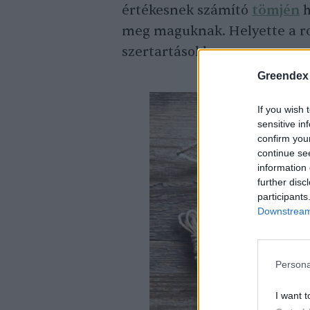
értékesnek számító
tömjén
h
meg maguknak. Helyette a roz
szertartásokhoz.
Greendex
If you wish 
sensitive in
confirm you
continue se
information 
further disc
participants
Downstream 
Persona
I want t