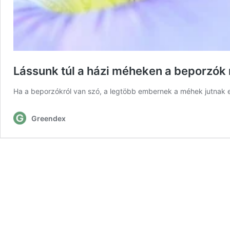
Lássunk túl a házi méheken a beporzók 
Ha a beporzókról van szó, a legtöbb embernek a méhek jutnak esz
Greendex