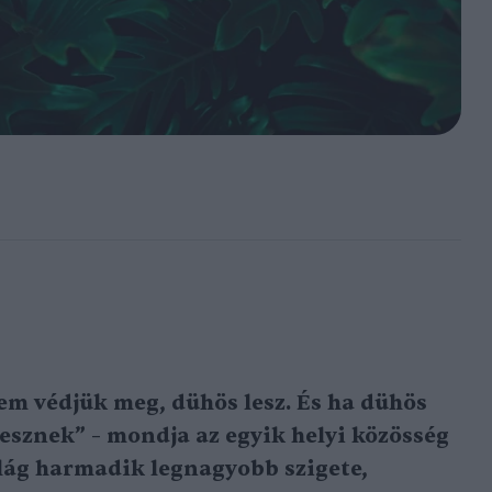
em védjük meg, dühös lesz. És ha dühös
lesznek” – mondja az egyik helyi közösség
ilág harmadik legnagyobb szigete,