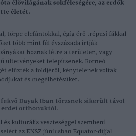
ta élővilágának sokféleségére, az erdők
tte életét.
, törpe elefántokkal, égig érő trópusi fákkal
ket több mint fél évszázada irtják
ybányákat hoznak létre a területen, vagy
tű ültetvényeket telepítsenek. Borneó
t elűzték a földjéről, kénytelenek voltak
ódjukat és megélhetésüket.
fekvő Dayak Iban törzsnek sikerült távol
 erdei otthonuktól.
l és kulturális veszteséggel szembeni
éseiért az ENSZ júniusban Equator-díjjal