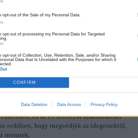
In
vették: az erdő tiszteletét és védelmét.
o opt-out of the Sale of my Personal Data.
i kormány nem volt képes megvédeni a
In
 közösségük igen.
to opt-out of processing my Personal Data for Targeted
ing.
In
etünk. A tiszta víz, a gyógynövények, a
o opt-out of Collection, Use, Retention, Sale, and/or Sharing
űzhelyeinkhez, csónakjainkhoz szükséges
ersonal Data that Is Unrelated with the Purposes for which it
lected.
a halat és a vadhúst”
Out
zátéve, hogy az erdő egyes részeit, mint a
CONFIRM
l hagyták rituális és spirituális okokból. Más
ásjog szerint kezelik. 3500 hektáron folyik
Data Deletion
Data Access
Privacy Policy
izst, gumit és más növényeket termesztenek.
erületeken, és az év bizonyos szakaszaiban
az erdőben, hogy megvédjék az idegenektől,
ni mennek.