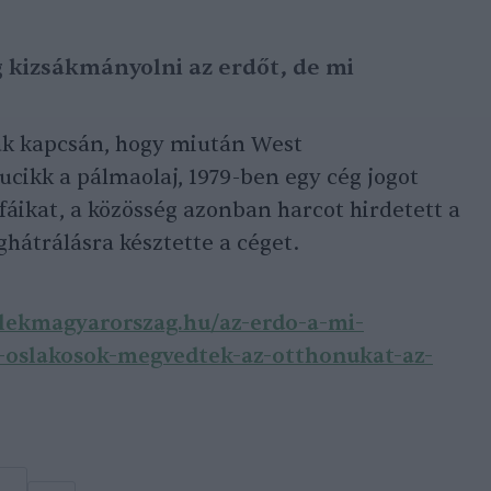
 kizsákmányolni az erdőt, de mi
nak kapcsán, hogy miután West
cikk a pálmaolaj, 1979-ben egy cég jogot
 fáikat, a közösség azonban harcot hirdetett a
ghátrálásra késztette a céget.
tlekmagyarorszag.hu/az-erdo-a-mi-
-oslakosok-megvedtek-az-otthonukat-az-