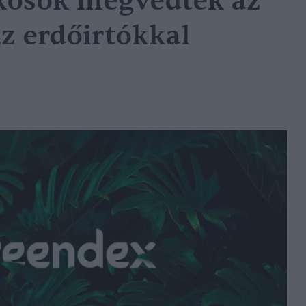
kosok megvédték az
z erdőirtókkal