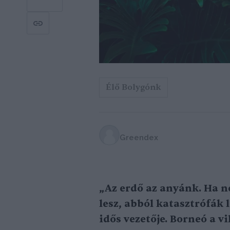
Élő Bolygónk
Greendex
„Az erdő az anyánk. Ha n
lesz, abból katasztrófák 
idős vezetője. Borneó a v