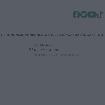
OTTHONUNK
JÖVŐNK
ENERGIA
HULLADÉK
GAZDASÁG
GASZTRO
Kedd
–
Meleg
Max 37° / Min 20°
Csapadék: 1% (0 mm)
Szél: 13 km/h