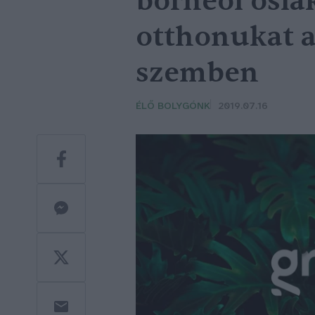
borneói ősla
otthonukat a
szemben
ÉLŐ BOLYGÓNK
2019.07.16