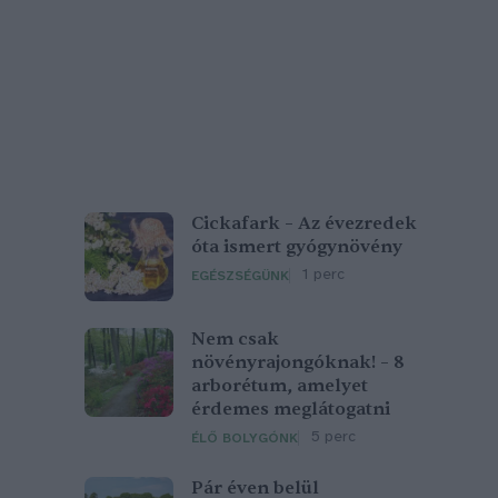
Cickafark – Az évezredek
óta ismert gyógynövény
1 perc
EGÉSZSÉGÜNK
Nem csak
növényrajongóknak! – 8
arborétum, amelyet
érdemes meglátogatni
5 perc
ÉLŐ BOLYGÓNK
Pár éven belül