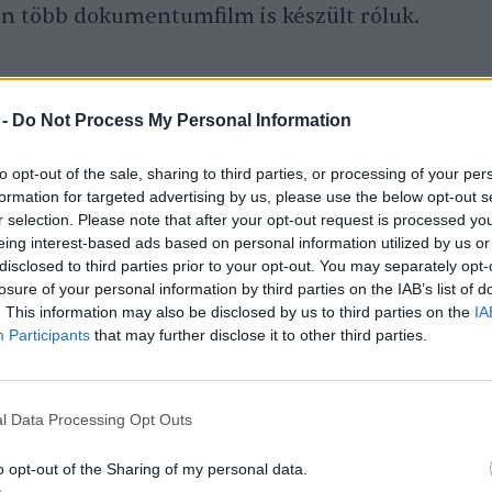
an több dokumentumfilm is készült róluk.
antan tartományban több mint 6000
 -
Do Not Process My Personal Information
erült megóvnia. Ezen a területen
: tudják, hol és mikor lehet vadászni,
to opt-out of the sale, sharing to third parties, or processing of your per
aját használatukra, hogyan használják a
formation for targeted advertising by us, please use the below opt-out s
r selection. Please note that after your opt-out request is processed y
gabonát. Ez az erdő adja nekik az ivóvizet,
eing interest-based ads based on personal information utilized by us or
ei termékeket.
disclosed to third parties prior to your opt-out. You may separately opt-
losure of your personal information by third parties on the IAB’s list of
. This information may also be disclosed by us to third parties on the
IA
Participants
that may further disclose it to other third parties.
 lévő Sungai Utik elöljárója, Apay Janggut
őslakos közösségek szemében. A 90. évéhez
éve áll a közösség élén.
l Data Processing Opt Outs
o opt-out of the Sharing of my personal data.
a, hogy nem tettek semmi különöset,