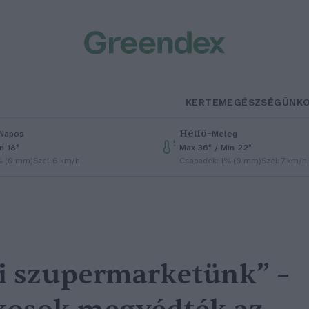
KERTEM
EGÉSZSÉGÜNK
Hétfő
–
Napos
Meleg
n 18°
Max 36° / Min 22°
% (0 mm)
Szél: 6 km/h
Csapadék: 1% (0 mm)
Szél: 7 km/h
i szupermarketünk” –