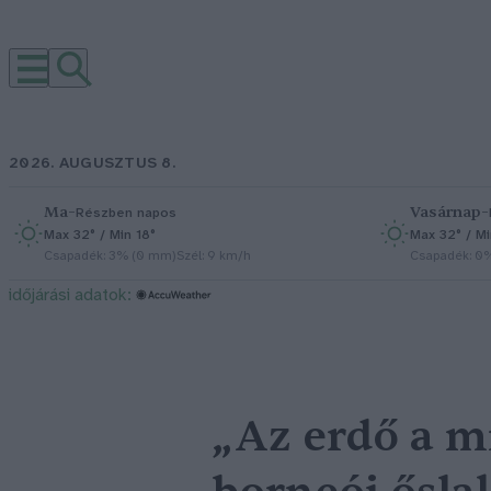
2026. AUGUSZTUS 8.
Ma
–
Vasárnap
–
Részben napos
Max 32° / Min 18°
Max 32° / Mi
Csapadék: 3% (0 mm)
Szél: 9 km/h
Csapadék: 0
időjárási adatok:
„Az erdő a m