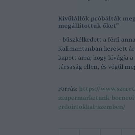
Kívülállók próbálták meg
megállítottuk őket”
– büszkélkedett a férfi an
Kalimantanban keresett áru
kapott arra, hogy kivágja a
társaság ellen, és végül me
Forrás:
https://www.szere
szupermarketunk-borneoi
erdoirtokkal-szemben/