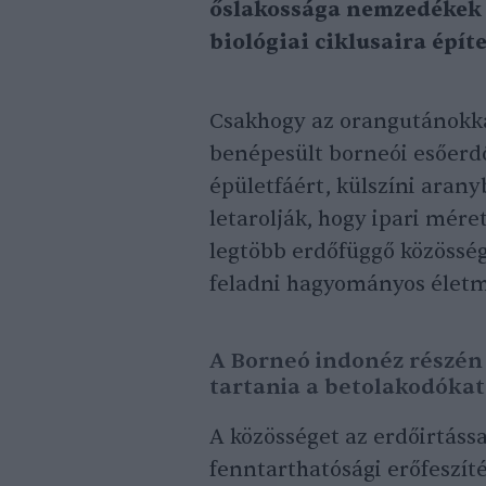
őslakossága nemzedékek ó
biológiai ciklusaira építe
Csakhogy az orangutánokkal
benépesült borneói esőerdő
épületfáért, külszíni aran
letarolják, hogy ipari mére
legtöbb erdőfüggő közösségé
feladni hagyományos életm
A Borneó indonéz részén 
tartania a betolakodókat
A közösséget az erdőirtássa
fenntarthatósági erőfeszít