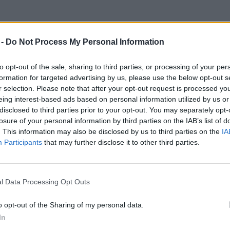
urómilliárdok forognak kockán
 -
Do Not Process My Personal Information
 nagy európai szélvitában
to opt-out of the sale, sharing to third parties, or processing of your per
reendex Szemle
1 perc
formation for targeted advertising by us, please use the below opt-out s
r selection. Please note that after your opt-out request is processed y
eing interest-based ads based on personal information utilized by us or
disclosed to third parties prior to your opt-out. You may separately opt-
losure of your personal information by third parties on the IAB’s list of
. This information may also be disclosed by us to third parties on the
IA
Participants
that may further disclose it to other third parties.
úlyos csapás érte a globális
l Data Processing Opt Outs
abonapiacot
o opt-out of the Sharing of my personal data.
reendex Szemle
1 perc
In