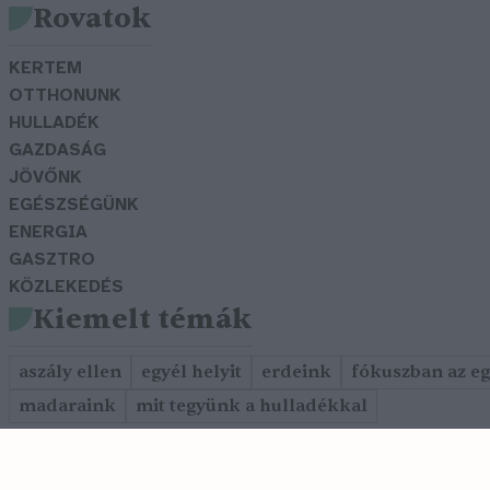
Rovatok
KERTEM
OTTHONUNK
HULLADÉK
GAZDASÁG
JÖVŐNK
EGÉSZSÉGÜNK
ENERGIA
GASZTRO
KÖZLEKEDÉS
Kiemelt témák
aszály ellen
egyél helyit
erdeink
fókuszban az e
madaraink
mit tegyünk a hulladékkal
Szerkesztőség