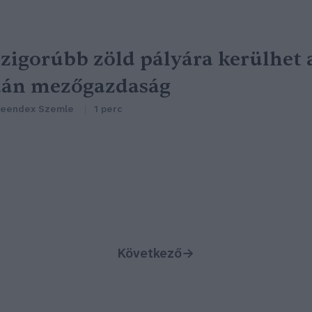
zigorúbb zöld pályára kerülhet 
dán mezőgazdaság
reendex Szemle
1 perc
Következő
→