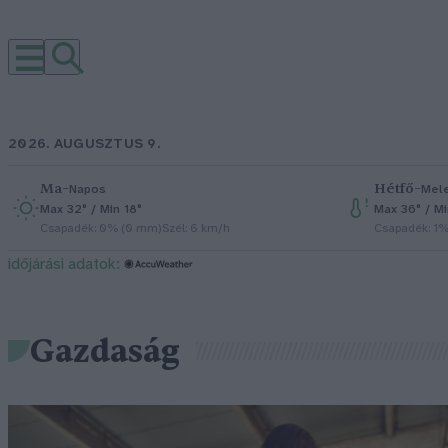
2026. AUGUSZTUS 9.
Ma
–
Hétfő
–
Napos
Mel
Max 32° / Min 18°
Max 36° / Mi
Csapadék: 0% (0 mm)
Szél: 6 km/h
Csapadék: 1
időjárási adatok:
Gazdaság