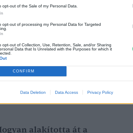
o opt-out of the Sale of my Personal Data.
In
to opt-out of processing my Personal Data for Targeted
ing.
In
o opt-out of Collection, Use, Retention, Sale, and/or Sharing
onkurens a hazai találmánynak
ersonal Data that Is Unrelated with the Purposes for which it
lected.
rősödik az új anódfejlesztő
Out
reendex Szemle
1 perc
CONFIRM
Data Deletion
Data Access
Privacy Policy
ogyan alakította át a