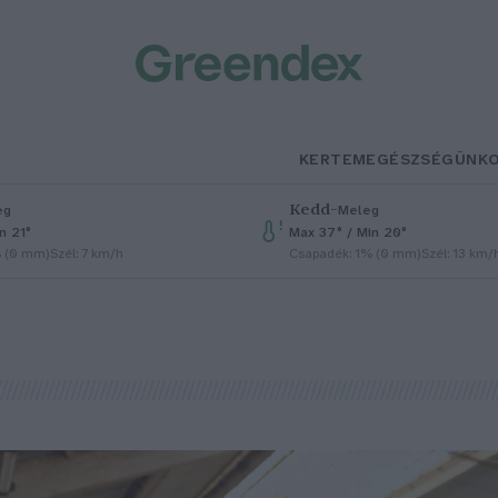
KERTEM
EGÉSZSÉGÜNK
Kedd
–
eg
Meleg
n 21°
Max 37° / Min 20°
% (0 mm)
Szél: 7 km/h
Csapadék: 1% (0 mm)
Szél: 13 km/