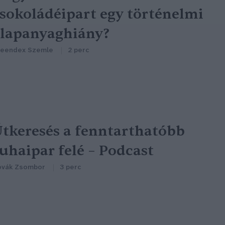
sokoládéipart egy történelmi
lapanyaghiány?
reendex Szemle
2 perc
tkeresés a fenntarthatóbb
uhaipar felé – Podcast
ovák Zsombor
3 perc