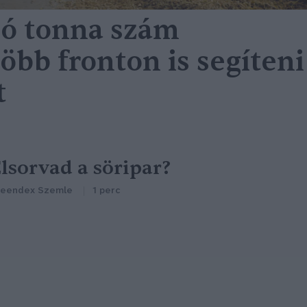
ió tonna szám
több fronton is segíteni
t
lsorvad a söripar?
reendex Szemle
1 perc