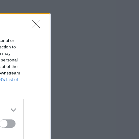
sonal or
ection to
ou may
 personal
out of the
 downstream
B’s List of