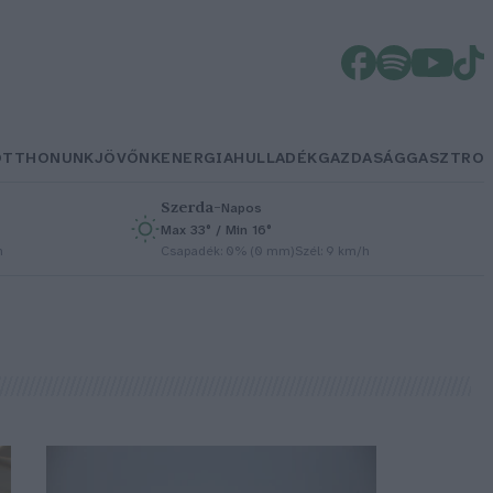
OTTHONUNK
JÖVŐNK
ENERGIA
HULLADÉK
GAZDASÁG
GASZTRO
Szerda
–
Napos
Max 33° / Min 16°
h
Csapadék: 0% (0 mm)
Szél: 9 km/h