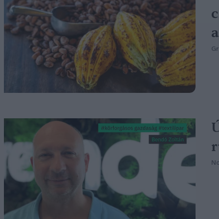
c
a
G
Ú
r
N