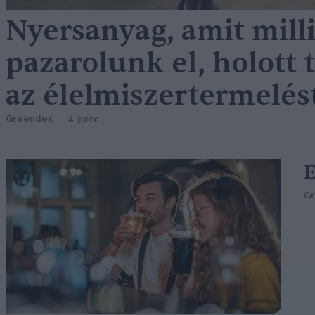
Nyersanyag, amit mill
pazarolunk el, holott 
az élelmiszertermelés
Greendex
4 perc
E
G