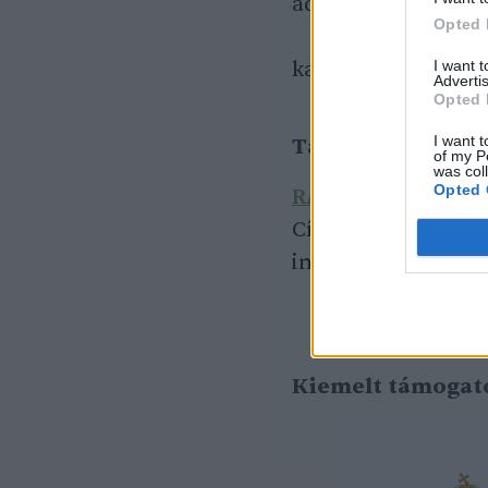
adószám: 18869891-
Opted 
I want 
kapcsolat:
greende
Advertis
Opted 
I want t
Tárhely
of my P
was col
Opted 
RACKFOREST ZRT.
Cím: 1132 Budapest,
info@rackforest.h
Kiemelt támogat