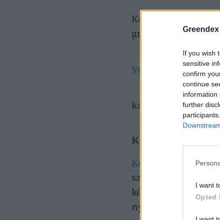
Kálmán Máté
Greendex
grafikus
If you wish 
sensitive in
Vendégszerzőink
confirm you
continue se
information 
kapcsolat:
szerkes
further disc
participants
Downstream 
Kiadó
Kék Bolygó Klímav
Persona
székhely: 1126 Buda
I want t
képviselő neve: Cs
Opted 
nyilvántartási szá
I want t