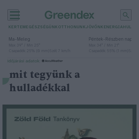
KERTEM
EGÉSZSÉGÜNK
OTTHONUNK
JÖVŐNK
ENERGIA
HULLA
–
–
Ma
Meleg
Péntek
Részben napos, 
Max 39° / Min 25°
Max 34° / Min 21°
Csapadék: 25% (0 mm)
Szél: 7 km/h
Csapadék: 55% (1 mm)
Szél: 
időjárási adatok:
mit tegyünk a
hulladékkal