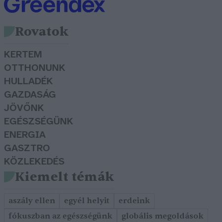
Rovatok
KERTEM
OTTHONUNK
HULLADÉK
GAZDASÁG
JÖVŐNK
EGÉSZSÉGÜNK
ENERGIA
GASZTRO
KÖZLEKEDÉS
Kiemelt témák
aszály ellen
egyél helyit
erdeink
fókuszban az egészségünk
globális megoldások