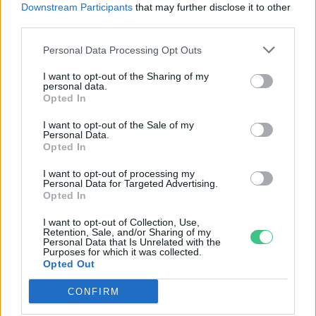
Downstream Participants
that may further disclose it to other
Skultéti Bernadett
third parties.
Personal Data Processing Opt Outs
I want to opt-out of the Sharing of my
personal data.
7 + 1 csomagoláscsökkentő tipp a
Opted In
vászonzsákon és a kulacson túl
I want to opt-out of the Sale of my
Szentgyörgyi Anna
Personal Data.
Opted In
I want to opt-out of processing my
Personal Data for Targeted Advertising.
Opted In
Rengeteg az illegálisan lerakott
hulladék a Mecsekben
I want to opt-out of Collection, Use,
Retention, Sale, and/or Sharing of my
Greendex Szemle
Personal Data that Is Unrelated with the
Purposes for which it was collected.
Opted Out
CONFIRM
Begyűjtötte és újrahasznosítja a