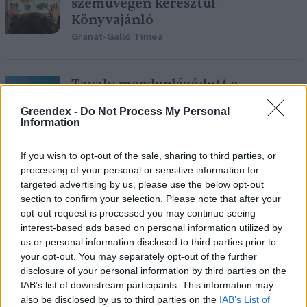
szemüvegén keresztül –
Könyvajánló
Granát-Galló Tímea
Tavaly megduplázódott a
hulladékudvarokban leadott
Greendex -
Do Not Process My Personal
újrahasznosítható hulladék
Information
Greendex Szemle
If you wish to opt-out of the sale, sharing to third parties, or
processing of your personal or sensitive information for
Mérgelődő: meddig kell még nézni
targeted advertising by us, please use the below opt-out
az erdőben hagyott szemetet?
section to confirm your selection. Please note that after your
opt-out request is processed you may continue seeing
Granát-Galló Tímea
interest-based ads based on personal information utilized by
us or personal information disclosed to third parties prior to
your opt-out. You may separately opt-out of the further
disclosure of your personal information by third parties on the
IAB’s list of downstream participants. This information may
Búcsúzz zölden a karácsonyfádtól,
also be disclosed by us to third parties on the
IAB’s List of
hasznosítsd újra a kertben!