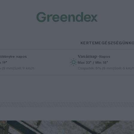
KERTEM
EGÉSZSÉGÜNK
Vasárnap
–
öbbnyire napos
Napos
n 19°
Max 33° / Min 18°
% (0 mm)
Szél: 9 km/h
Csapadék: 0% (0 mm)
Szél: 6 km/