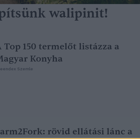
építsünk walipinit!
 Top 150 termelőt listázza a
Magyar Konyha
reendex Szemle
arm2Fork: rövid ellátási lánc a