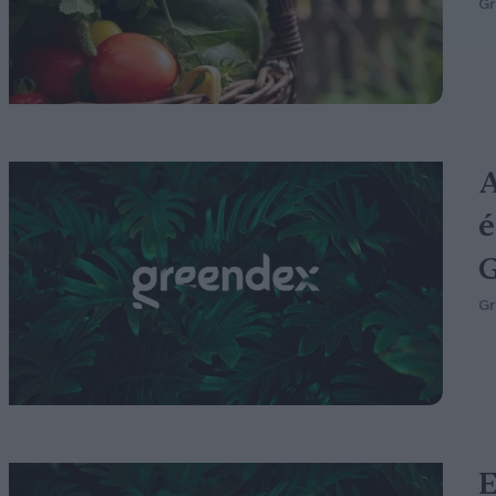
G
A
é
G
G
E