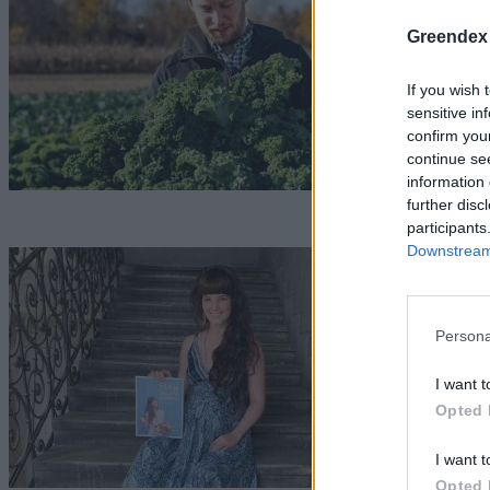
g
Greendex
N
If you wish 
sensitive in
confirm you
continue se
information 
further disc
participants
Downstream 
K
é
Persona
i
I want t
N
Opted 
I want t
Opted 