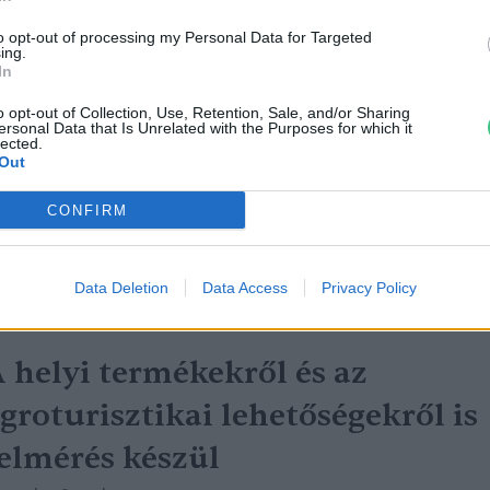
to opt-out of processing my Personal Data for Targeted
ing.
eneszánszukat élik a termelői
In
iacok
o opt-out of Collection, Use, Retention, Sale, and/or Sharing
ersonal Data that Is Unrelated with the Purposes for which it
lected.
reendex Szemle
Out
CONFIRM
Data Deletion
Data Access
Privacy Policy
 helyi termékekről és az
groturisztikai lehetőségekről is
elmérés készül