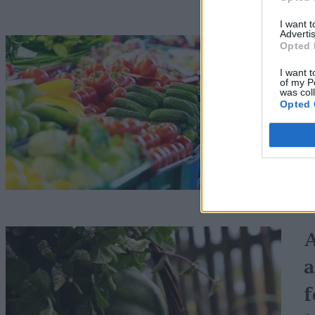
I want 
Advertis
R
Opted 
p
I want t
of my P
was col
G
Opted 
A
a
f