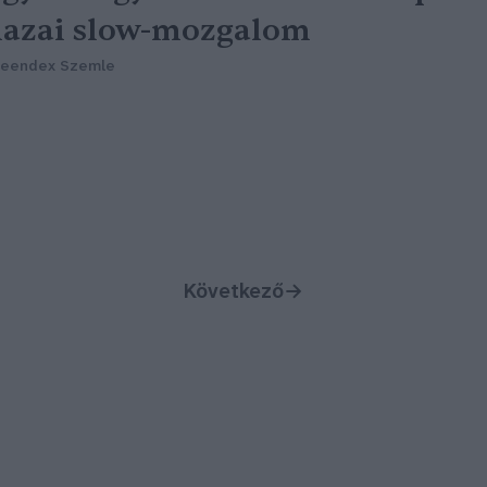
azai slow-mozgalom
reendex Szemle
Következő
→