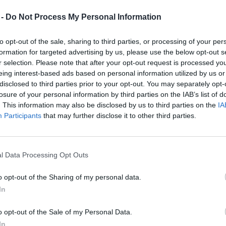
yakorlatban – Podcast
 -
Do Not Process My Personal Information
ovák Zsombor
to opt-out of the sale, sharing to third parties, or processing of your per
formation for targeted advertising by us, please use the below opt-out s
r selection. Please note that after your opt-out request is processed y
eing interest-based ads based on personal information utilized by us or
disclosed to third parties prior to your opt-out. You may separately opt-
losure of your personal information by third parties on the IAB’s list of
. This information may also be disclosed by us to third parties on the
IA
Participants
that may further disclose it to other third parties.
ocsis Dóra: „A zero waste
letmód egy kicsit önismereti út
l Data Processing Opt Outs
s” – Podcast
o opt-out of the Sharing of my personal data.
ovák Zsombor
In
o opt-out of the Sale of my Personal Data.
In