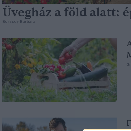
Üvegház a föld alatt: 
Börzsey Barbara
A
G
F