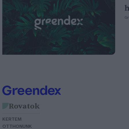
h
G
Rovatok
KERTEM
OTTHONUNK