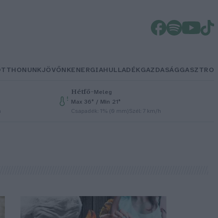
OTTHONUNK
JÖVŐNK
ENERGIA
HULLADÉK
GAZDASÁG
GASZTRO
Hétfő
–
Meleg
Max 36° / Min 21°
h
Csapadék: 1% (0 mm)
Szél: 7 km/h