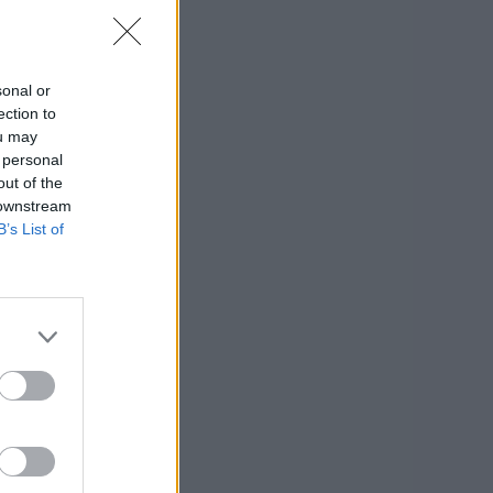
sonal or
ection to
ou may
 personal
out of the
 downstream
B’s List of