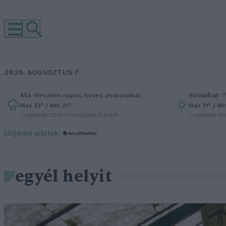
2026. AUGUSZTUS 7.
Ma
–
Szombat
–
Részben napos, heves zivatarokkal
T
Max 33° / Min 21°
Max 31° / Mi
Csapadék: 55% (1 mm)
Szél: 11 km/h
Csapadék: 5
időjárási adatok:
egyél helyit