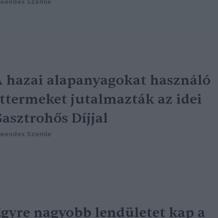
reendex Szemle
 hazai alapanyagokat használó
ttermeket jutalmazták az idei
asztrohős Díjjal
reendex Szemle
gyre nagyobb lendületet kap a