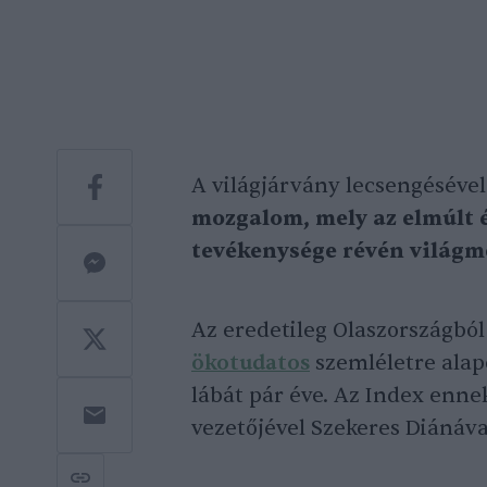
A világjárvány lecsengésével
mozgalom, mely az elmúlt é
tevékenysége révén világm
Az eredetileg Olaszországból 
ökotudatos
szemléletre alap
lábát pár éve. Az Index enn
vezetőjével Szekeres Diánáva