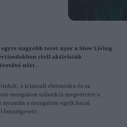
egyre nagyobb teret nyer a Slow Living
vtizedekben civil aktivisták
éretűvé nőtt.
indult, a lelassult életmódra és az
ozó mozgalom nálunk is megvetette a
ek nyomán a mozgalom egyik hazai
l beszélgetett.