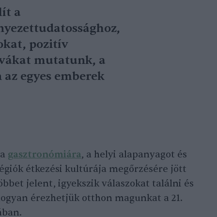
ít a
nyezettudatossághoz,
kat, pozitív
ívákat mutatunk, a
n az egyes emberek
 a
gasztronómiára
, a helyi alapanyagot és
régiók étkezési kultúrája megőrzésére jött
bbet jelent, igyekszik válaszokat találni és
 hogyan érezhetjük otthon magunkat a 21.
ában.