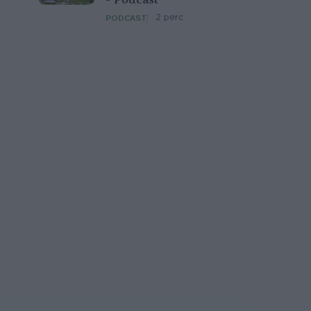
– Podcast
2 perc
PODCAST