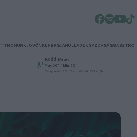
OTTHONUNK
JÖVŐNK
ENERGIA
HULLADÉK
GAZDASÁG
GASZTRO
Kedd
–
Meleg
Max 36° / Min 20°
Csapadék: 1% (0 mm)
Szél: 13 km/h