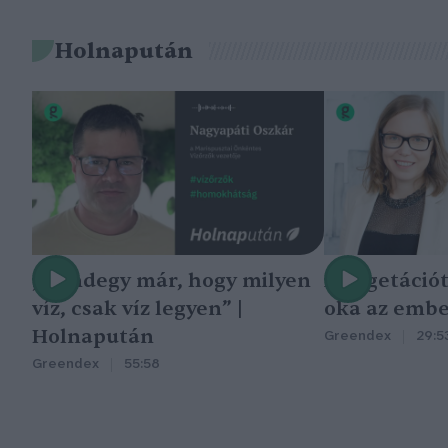
Holnapután
„Mindegy már, hogy milyen
A vegetáció
víz, csak víz legyen” |
oka az embe
Holnapután
Greendex
29:5
Greendex
55:58