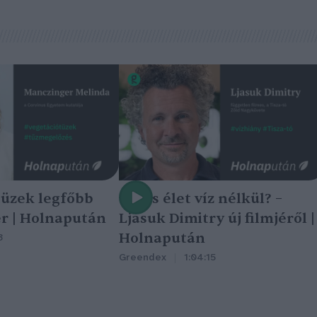
tüzek legfőbb
Nincs élet víz nélkül? –
r | Holnapután
Ljasuk Dimitry új filmjéről |
Holnapután
3
Greendex
1:04:15