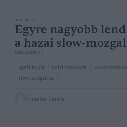
2021.05.29
Egyre nagyobb lend
a hazai slow-mozga
EGÉSZSÉGÜNK
egyél helyit
helyi termékek
környezettuda
slow mozgalom
Greendex Szemle