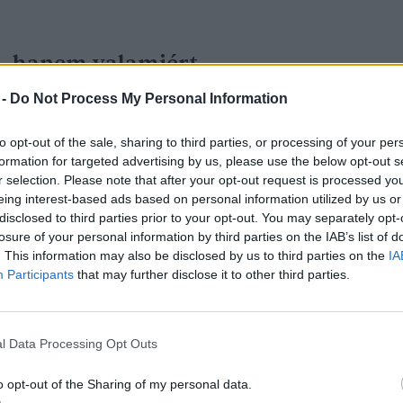
, hanem valamiért,
yekszünk a gazdasági
 -
Do Not Process My Personal Information
e véve új rendszereket
to opt-out of the sale, sharing to third parties, or processing of your per
formation for targeted advertising by us, please use the below opt-out s
r selection. Please note that after your opt-out request is processed y
eing interest-based ads based on personal information utilized by us or
disclosed to third parties prior to your opt-out. You may separately opt-
losure of your personal information by third parties on the IAB’s list of
. This information may also be disclosed by us to third parties on the
IA
Participants
that may further disclose it to other third parties.
dalomról nyílt kiállítás a Ludwig
l Data Processing Opt Outs
n
o opt-out of the Sharing of my personal data.