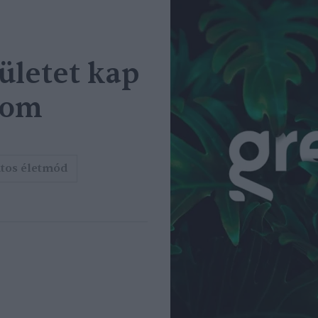
ületet kap
lom
tos életmód