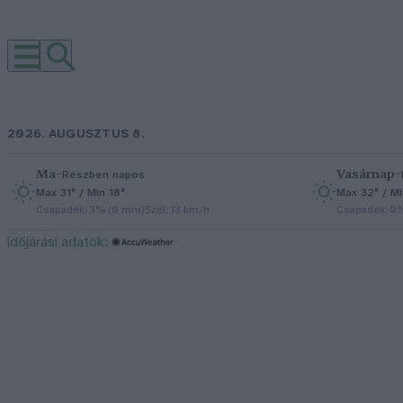
2026. AUGUSZTUS 8.
Ma
–
Vasárnap
–
Részben napos
Max 31° / Min 18°
Max 32° / Mi
Csapadék: 3% (0 mm)
Szél: 13 km/h
Csapadék: 0
időjárási adatok: