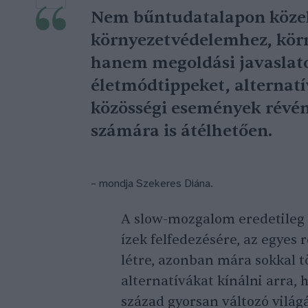
Nem bűntudatalapon közel
környezetvédelemhez, kör
hanem megoldási javaslato
életmódtippeket, alternat
közösségi események révé
számára is átélhetően.
– mondja Szekeres Diána.
A slow-mozgalom eredetileg
ízek felfedezésére, az egyes 
létre, azonban mára sokkal tö
alternatívákat kínálni arra,
század gyorsan változó világ