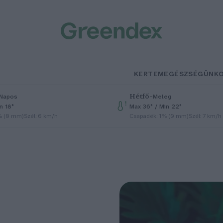
KERTEM
EGÉSZSÉGÜNK
Hétfő
–
Napos
Meleg
n 18°
Max 36° / Min 22°
% (0 mm)
Szél: 6 km/h
Csapadék: 1% (0 mm)
Szél: 7 km/h