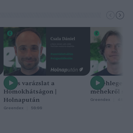
Nincs varázslat a
A méhlegelő 
Homokhátságon |
méhekről szól
Holnapután
Greendex
46:47
Greendex
50:00