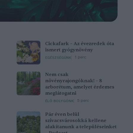
Cickafark – Az évezredek óta
ismert gyógynövény
1 perc
EGÉSZSÉGÜNK
Nem csak
növényrajongóknak! – 8
arborétum, amelyet érdemes
meglátogatni
5 perc
ÉLŐ BOLYGÓNK
Pár éven belül
szivacsvárosokká kellene
alakítanunk a településeinket