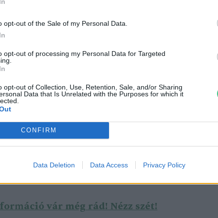
In
o opt-out of the Sale of my Personal Data.
In
egyével eddig 35 helyen lehetett találkozni
to opt-out of processing my Personal Data for Targeted
ing.
ágjárvány
némileg gátat szabott a közösségi
In
tartó mozgalom terjeszkedésének. Most
o opt-out of Collection, Use, Retention, Sale, and/or Sharing
zgalom tagjai újult erővel törekszenek arra,
ersonal Data that Is Unrelated with the Purposes for which it
lected.
ssák értékeiket.
Out
CONFIRM
tő mozgalom
honlapján
és az
Index cikkéből
 megtudni erről a környezettudatos
Data Deletion
Data Access
Privacy Policy
for
m
áció vár még rád! Nézz szét!