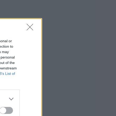
sonal or
ection to
ou may
 personal
out of the
 downstream
B’s List of