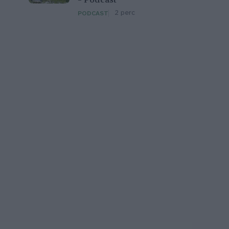
– Podcast
2 perc
PODCAST