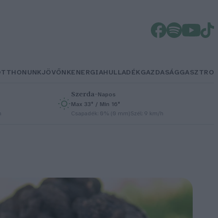
OTTHONUNK
JÖVŐNK
ENERGIA
HULLADÉK
GAZDASÁG
GASZTRO
Szerda
–
Napos
Max 33° / Min 16°
h
Csapadék: 0% (0 mm)
Szél: 9 km/h