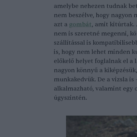
amelybe nehezen tudnak bete
nem beszélve, hogy nagyon 
azt a
gombát
, amit kitúrtak.
nem is szeretné megenni, kön
szállítással is kompatibilise
is, hogy nem lehet minden ku
előkelő helyet foglalnak el 
nagyon könnyű a kiképzésük, 
munkakedvük. De a vizsla is 
alkalmazható, valamint egy o
úgyszintén.