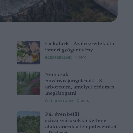
Cickafark – Az évezredek óta
ismert gyógynövény
1 perc
EGÉSZSÉGÜNK
Nem csak
növényrajongóknak! – 8
arborétum, amelyet érdemes
meglátogatni
5 perc
ÉLŐ BOLYGÓNK
Pár éven belül
szivacsvárosokká kellene
alakítanunk a településeinket