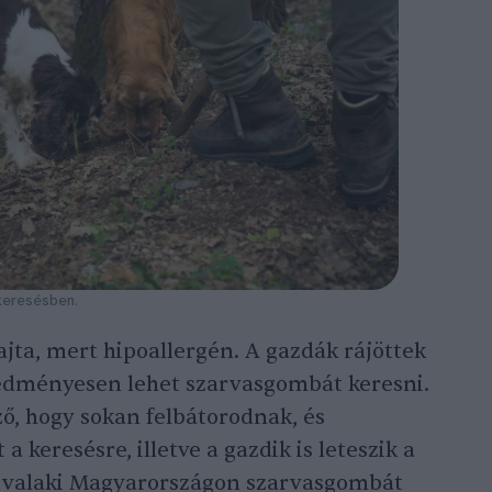
 keresésben.
ajta, mert hipoallergén. A gazdák rájöttek
eredményesen lehet szarvasgombát keresni.
ő, hogy sokan felbátorodnak, és
 keresésre, illetve a gazdik is leteszik a
y valaki Magyarországon szarvasgombát