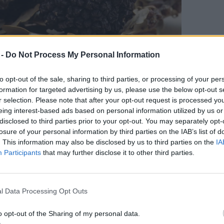
 különlegesség.
 -
Do Not Process My Personal Information
 terem, épp ezért mi magunk nem tudjuk
to opt-out of the sale, sharing to third parties, or processing of your per
k. Legalábbis nagyon ritka, amikor
formation for targeted advertising by us, please use the below opt-out s
r selection. Please note that after your opt-out request is processed y
ségünk van tehát valakire, aki segít
eing interest-based ads based on personal information utilized by us or
tti gombákat. Ez a valaki Magyarországon a
disclosed to third parties prior to your opt-out. You may separately opt-
losure of your personal information by third parties on the IAB’s list of
ozás előírja, hogy Magyarországon csak az
. This information may also be disclosed by us to third parties on the
IA
yával lehet csak föld alatti
gombát
Participants
that may further disclose it to other third parties.
50 faj létezik. Ezek közül csak a
entős, vagyis a gasztronómiailag értékes
l Data Processing Opt Outs
nak. A kutyákon kívül a kiképzett malacok
sésre, eredetileg őket használták erre a
o opt-out of the Sharing of my personal data.