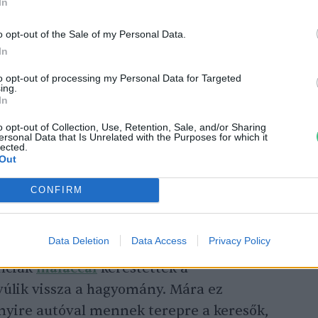
 a helyzet megváltozott.
In
o opt-out of the Sale of my Personal Data.
In
to opt-out of processing my Personal Data for Targeted
ing.
In
a, az elérhető luxusfűszer
o opt-out of Collection, Use, Retention, Sale, and/or Sharing
ersonal Data that Is Unrelated with the Purposes for which it
lected.
Out
CONFIRM
Data Deletion
Data Access
Privacy Policy
anciák
malaccal
kerestették a
úlik vissza a hagyomány. Mára ez
nyire autóval mennek terepre a keresők,