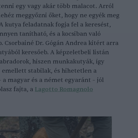
nni egy vagy akár több malacot. Arról
nehéz meggyőzni őket, hogy ne egyék meg
 A kutya feladatnak fogja fel a keresést,
nyen tanítható, és a kocsiban való
bb. Csorbainé Dr. Gógán Andrea kitért arra
tyából keresőeb. A képzeletbeli listán
a labradorok, hiszen munkakutyák, így
emellett stabilak, és hihetetlen a
– a magyar és a német egyaránt – jól
lasz fajta, a
Lagotto Romagnolo