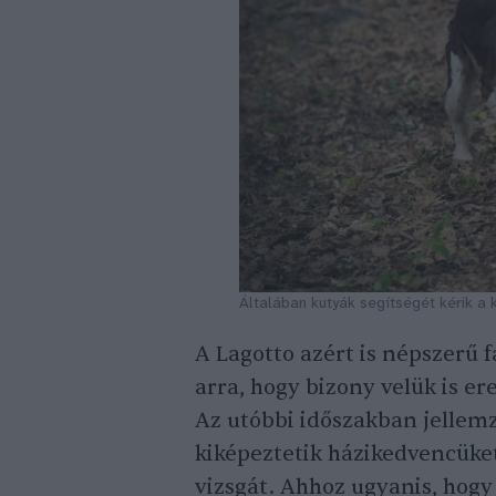
Általában kutyák segítségét kérik a
A Lagotto azért is népszerű f
arra, hogy bizony velük is 
Az utóbbi időszakban jellemz
kiképeztetik házikedvencüket a
vizsgát. Ahhoz ugyanis, hog