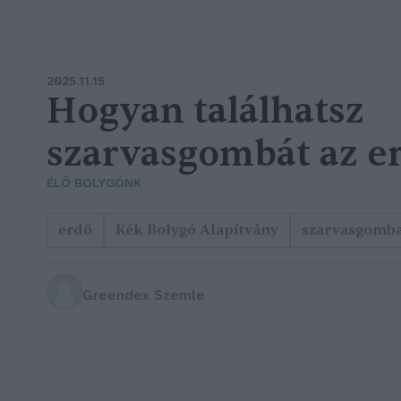
2025.11.15
Hogyan találhatsz
szarvasgombát az e
ÉLŐ BOLYGÓNK
erdő
Kék Bolygó Alapítvány
szarvasgomb
Greendex Szemle