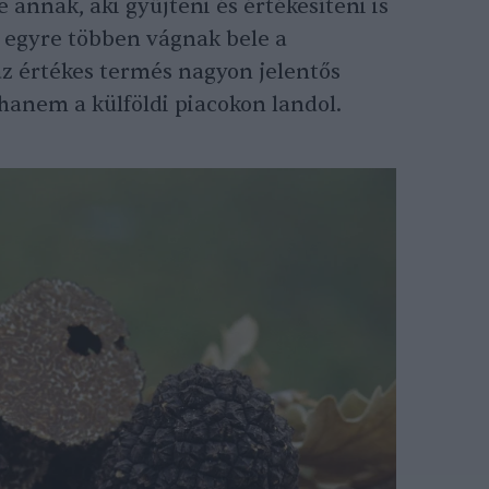
e annak, aki gyűjteni és értékesíteni is
gy egyre többen vágnak bele a
z értékes termés nagyon jelentős
anem a külföldi piacokon landol.