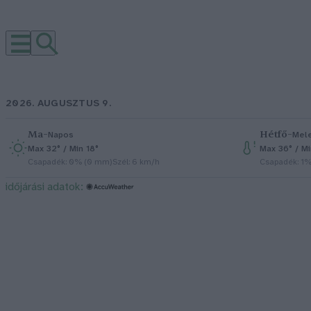
2026. AUGUSZTUS 9.
Ma
–
Hétfő
–
Napos
Mel
Max 32° / Min 18°
Max 36° / Mi
Csapadék: 0% (0 mm)
Szél: 6 km/h
Csapadék: 1
időjárási adatok: