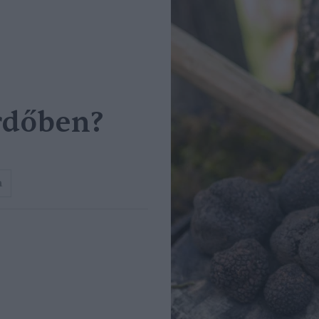
rdőben?
a