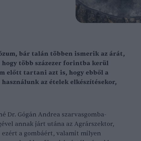
zum, bár talán többen ismerik az árát,
y, hogy több százezer forintba kerül
m előtt tartani azt is, hogy ebből a
asználunk az ételek elkészítésekor,
né Dr. Gógán Andrea szarvasgomba-
gével annak járt utána az Agrárszektor,
ni ezért a gombáért, valamit milyen