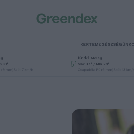
KERTEM
EGÉSZSÉGÜNK
Kedd
–
eg
Meleg
n 21°
Max 37° / Min 20°
% (0 mm)
Szél: 7 km/h
Csapadék: 1% (0 mm)
Szél: 13 km/