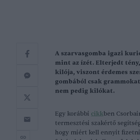
A szarvasgomba igazi kurió
mint az ízét. Elterjedt tén
kilója, viszont érdemes sze
gombából csak grammokat h
nem pedig kilókat.
Egy korábbi
cikk
ben Csorbai
termesztési szakértő segítsé
hogy miért kell ennyit fizet