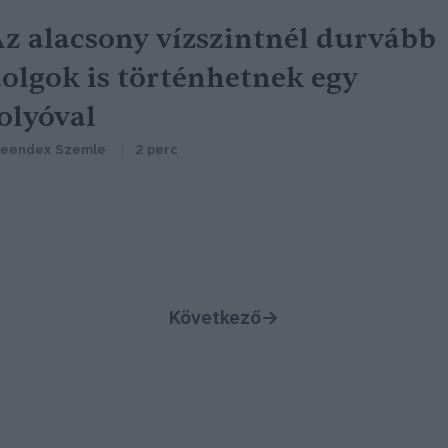
z alacsony vízszintnél durvább
olgok is történhetnek egy
olyóval
reendex Szemle
2 perc
Következő
→