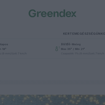
KERTEM
EGÉSZSÉGÜNK
Hétfő
–
Napos
Meleg
n 18°
Max 36° / Min 21°
% (0 mm)
Szél: 7 km/h
Csapadék: 1% (0 mm)
Szél: 7 km/h