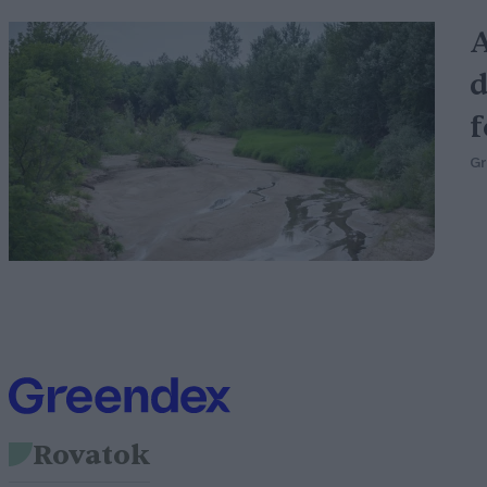
A
d
f
G
Rovatok