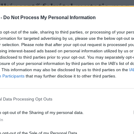
lképesztő felvétel mutatja meg,
ekkora a különbség az áradó és
 -
Do Not Process My Personal Information
 kiszáradó Duna között
to opt-out of the sale, sharing to third parties, or processing of your per
formation for targeted advertising by us, please use the below opt-out s
reendex Szemle
1 perc
r selection. Please note that after your opt-out request is processed y
eing interest-based ads based on personal information utilized by us or
disclosed to third parties prior to your opt-out. You may separately opt-
losure of your personal information by third parties on the IAB’s list of
. This information may also be disclosed by us to third parties on the
IA
Participants
that may further disclose it to other third parties.
ég Paks kiesését is áthidalhatn
 megfelelő energiatárolás
l Data Processing Opt Outs
reendex Szemle
2 perc
o opt-out of the Sharing of my personal data.
In
o opt-out of the Sale of my Personal Data.