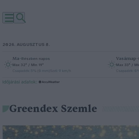
2026. AUGUSZTUS 8.
Ma
–
Vasárnap
–
Részben napos
Max 32° / Min 19°
Max 33° / Mi
Csapadék: 5% (0 mm)
Szél: 9 km/h
Csapadék: 0
időjárási adatok:
Greendex Szemle