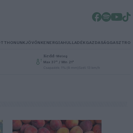
OTTHONUNK
JÖVŐNK
ENERGIA
HULLADÉK
GAZDASÁG
GASZTRO
Kedd
–
Meleg
Max 37° / Min 21°
Csapadék: 1% (0 mm)
Szél: 13 km/h