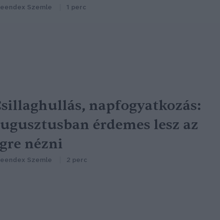
reendex Szemle
1 perc
sillaghullás, napfogyatkozás:
ugusztusban érdemes lesz az
gre nézni
reendex Szemle
2 perc