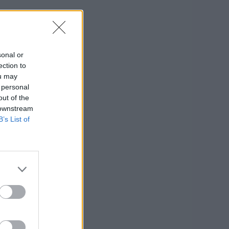
sonal or
ection to
ou may
 personal
out of the
 downstream
B’s List of
á