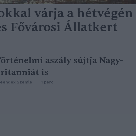
kkal várja a hétvégén
s Fővárosi Állatkert
örténelmi aszály sújtja Nagy-
ritanniát is
reendex Szemle
1 perc