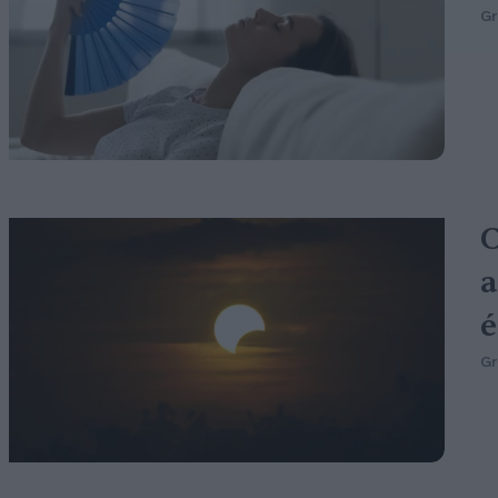
G
C
a
é
G