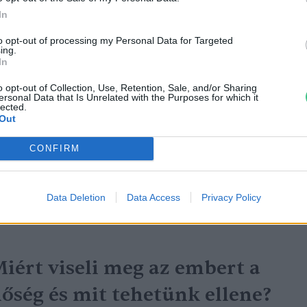
In
to opt-out of processing my Personal Data for Targeted
ing.
In
inden évszázadra jutott egy
o opt-out of Collection, Use, Retention, Sale, and/or Sharing
ersonal Data that Is Unrelated with the Purposes for which it
szuperaszály”, az idei év mégis
lected.
Out
más
CONFIRM
reendex Szemle
4 perc
Data Deletion
Data Access
Privacy Policy
iért viseli meg az embert a
őség és mit tehetünk ellene?