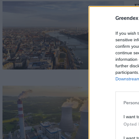
E
m
Greendex
a
If you wish 
sensitive in
G
confirm you
continue se
information 
further disc
participants
Downstream 
M
a
Persona
G
I want t
Opted 
I want t