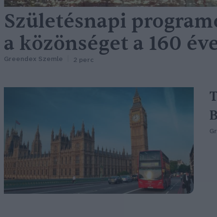
Születésnapi programo
a közönséget a 160 éve
Greendex Szemle
2 perc
T
B
G