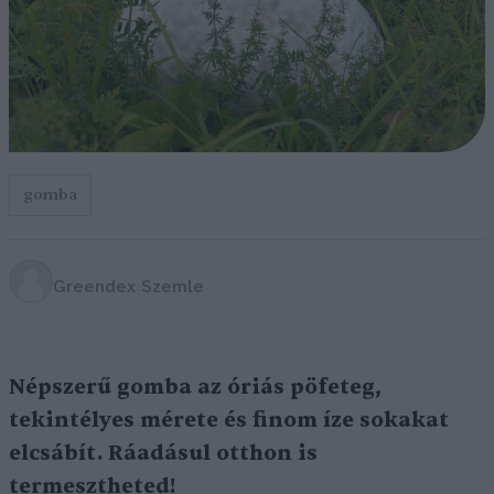
gomba
Greendex Szemle
Népszerű gomba az óriás pöfeteg,
tekintélyes mérete és finom íze sokakat
elcsábít. Ráadásul otthon is
termesztheted!