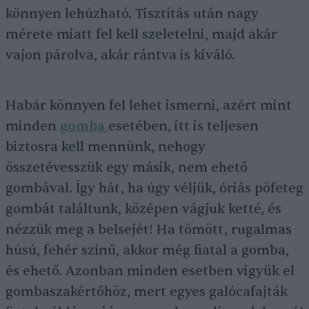
könnyen lehúzható. Tisztítás után nagy
mérete miatt fel kell szeletelni, majd akár
vajon párolva, akár rántva is kiváló.
Habár könnyen fel lehet ismerni, azért mint
minden
gomba
esetében, itt is teljesen
biztosra kell mennünk, nehogy
összetévesszük egy másik, nem ehető
gombával. Így hát, ha úgy véljük, óriás pöfeteg
gombát találtunk, középen vágjuk ketté, és
nézzük meg a belsejét! Ha tömött, rugalmas
húsú, fehér színű, akkor még fiatal a gomba,
és ehető. Azonban minden esetben vigyük el
gombaszakértőhöz, mert egyes galócafajták