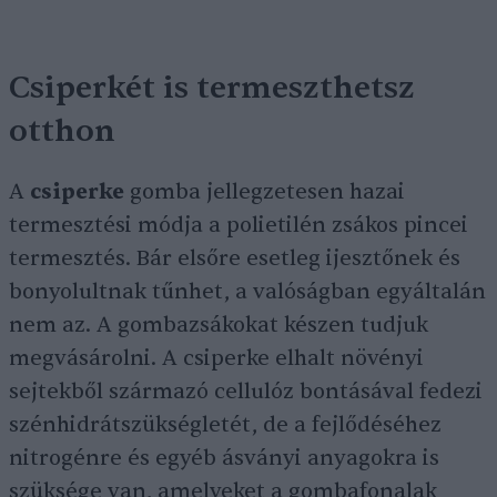
Csiperkét is termeszthetsz
otthon
A
csiperke
gomba jellegzetesen hazai
termesztési módja a polietilén zsákos pincei
termesztés. Bár elsőre esetleg ijesztőnek és
bonyolultnak tűnhet, a valóságban egyáltalán
nem az. A gombazsákokat készen tudjuk
megvásárolni. A csiperke elhalt növényi
sejtekből származó cellulóz bontásával fedezi
szénhidrátszükségletét, de a fejlődéséhez
nitrogénre és egyéb ásványi anyagokra is
szüksége van, amelyeket a gombafonalak