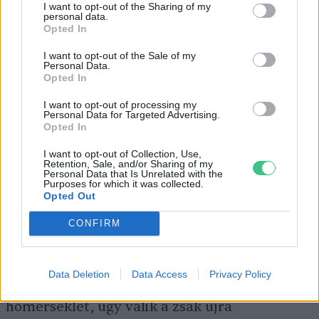
I want to opt-out of the Sharing of my
personal data.
Opted In
I want to opt-out of the Sale of my
Personal Data.
Opted In
I want to opt-out of processing my
A laskagomba sokféleképp felhasználható.
Personal Data for Targeted Advertising.
Kép: canva
Opted In
I want to opt-out of Collection, Use,
A
laskagomba
legszívesebben 17 Celsius-fok
Retention, Sale, and/or Sharing of my
Personal Data that Is Unrelated with the
környéki hőmérsékleten terem. 25 Celsius-
Purposes for which it was collected.
Opted Out
fokosnál melegebb helyiségben már nincs is
értelme kísérletezni a termesztésével, hiszen
CONFIRM
ilyenkor a zsákok nagyon könnyen
kiszáradhatnak. A jól átszőtt zsákoknak nem
Data Deletion
Data Access
Privacy Policy
árt a hideg és a fagy sem. Ahogy emelkedik a
hőmérséklet, úgy válik a zsák újra