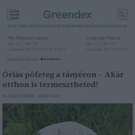
KERTEM
EGÉSZSÉGÜNK
OTTHONUNK
JÖVŐNK
ENERGIA
HULLA
–
–
Ma
Részben napos
Vasárnap
Napos
Max 32° / Min 18°
Max 32° / Min 18°
Csapadék: 3% (0 mm)
Szél: 9 km/h
Csapadék: 0% (0 mm)
Szél: 
időjárási adatok:
Óriás pöfeteg a tányéron – Akár
otthon is termesztheted!
ÉLŐ BOLYGÓNK
2025.10.05