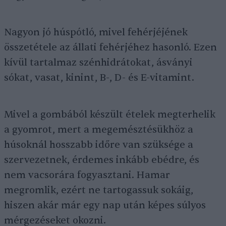
Nagyon jó húspótló, mivel fehérjéjének
összetétele az állati fehérjéhez hasonló. Ezen
kívül tartalmaz szénhidrátokat, ásványi
sókat, vasat, kinint, B-, D- és E-vitamint.
Mivel a gombából készült ételek megterhelik
a gyomrot, mert a megemésztésükhöz a
húsoknál hosszabb időre van szüksége a
szervezetnek, érdemes inkább ebédre, és
nem vacsorára fogyasztani. Hamar
megromlik, ezért ne tartogassuk sokáig,
hiszen akár már egy nap után képes súlyos
mérgezéseket okozni.