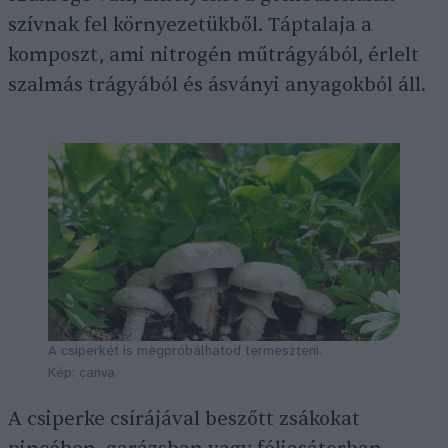
szívnak fel környezetükből. Táptalaja a
komposzt, ami nitrogén műtrágyából, érlelt
szalmás trágyából és ásványi anyagokból áll.
A csiperkét is megpróbálhatod termeszteni.
Kép: canva
A csiperke csírájával beszőtt zsákokat