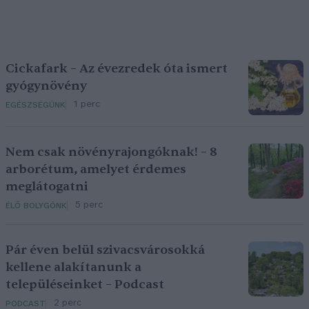
Cickafark – Az évezredek óta ismert
gyógynövény
1 perc
EGÉSZSÉGÜNK
Nem csak növényrajongóknak! – 8
arborétum, amelyet érdemes
meglátogatni
5 perc
ÉLŐ BOLYGÓNK
Pár éven belül szivacsvárosokká
kellene alakítanunk a
településeinket – Podcast
2 perc
PODCAST