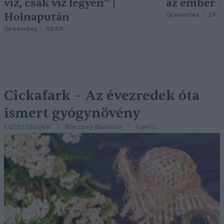
víz, csak víz legyen” |
az ember 
Holnapután
Greendex
29:5
Greendex
55:58
Cickafark – Az évezredek óta
ismert gyógynövény
Börzsey Barbara
1 perc
EGÉSZSÉGÜNK