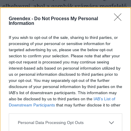
elhelyezni, ahol a gombák számára megfelelő
a klíma: ideális lehet számukra a pince, a
Greendex -
Do Not Process My Personal
garázs, de akár a lépcsőház is.
Information
If you wish to opt-out of the sale, sharing to third parties, or
processing of your personal or sensitive information for
A laskagombát farönkön is termeszthetjük. A
targeted advertising by us, please use the below opt-out
gombafonalakkal átszőtt rönköket árnyékos,
section to confirm your selection. Please note that after your
szélvédett helyen, háromnegyed részig kell a
opt-out request is processed you may continue seeing
interest-based ads based on personal information utilized by
földbe süllyeszteni. Ügyeljünk arra, hogy a
us or personal information disclosed to third parties prior to
rönk környéke mindig kellően nedvesen
your opt-out. You may separately opt-out of the further
disclosure of your personal information by third parties on the
legyen tartva, hiszen így tudnak kifejlődni a
IAB’s list of downstream participants. This information may
gombatestek.
also be disclosed by us to third parties on the
IAB’s List of
Downstream Participants
that may further disclose it to other
third parties.
Personal Data Processing Opt Outs