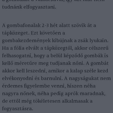
tudnánk elfogyasztani.
A gombafonalak 2–3 hét alatt szövik át a
tápközeget. Ezt követően a
gombakezdemények kibújnak a zsák lyukain.
Ha a fólia elvált a tápközegtől, akkor célszerű
felhasogatni, hogy a belül képződő gombák is
kellő méretűre meg tudjanak nőni. A gombát
akkor kell leszedni, amikor a kalap széle kezd
elvékonyodni és barnulni. A nagyságukat nem
érdemes figyelembe venni, hiszen néha
nagyra nőnek, néha pedig aprók maradnak,
de ettől még tökéletesen alkalmasak a
fogyasztásra.