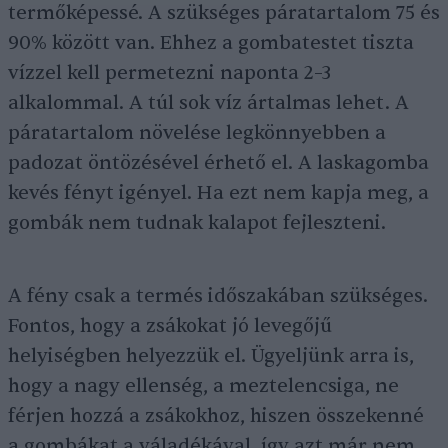
termőképessé. A szükséges páratartalom 75 és
90% között van. Ehhez a gombatestet tiszta
vízzel kell permetezni naponta 2–3
alkalommal. A túl sok víz ártalmas lehet. A
páratartalom növelése legkönnyebben a
padozat öntözésével érhető el. A laskagomba
kevés fényt igényel. Ha ezt nem kapja meg, a
gombák nem tudnak kalapot fejleszteni.
A fény csak a termés időszakában szükséges.
Fontos, hogy a zsákokat jó levegőjű
helyiségben helyezzük el. Ügyeljünk arra is,
hogy a nagy ellenség, a meztelencsiga, ne
férjen hozzá a zsákokhoz, hiszen összekenné
a gombákat a váladékával, így azt már nem