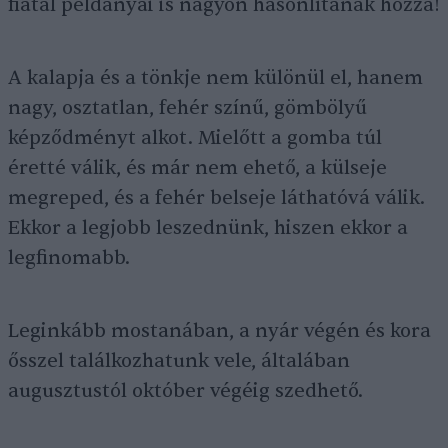
fiatal példányai is nagyon hasonlítanak hozzá!
A kalapja és a tönkje nem különül el, hanem
nagy, osztatlan, fehér színű, gömbölyű
képződményt alkot. Mielőtt a gomba túl
éretté válik, és már nem ehető, a külseje
megreped, és a fehér belseje láthatóvá válik.
Ekkor a legjobb leszednünk, hiszen ekkor a
legfinomabb.
Leginkább mostanában, a nyár végén és kora
ősszel találkozhatunk vele, általában
augusztustól október végéig szedhető.