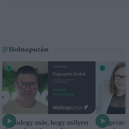
Holnapután
„Mindegy már, hogy milyen
A vegetáci