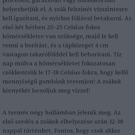
pincében, garázsban vagy fóliasátorban
helyezhetjük el. A zsák felszínét vízszintesre
kell igazítani, és nyirkos fóliával betakarni. Az
első két hétben 20–25 Celsius-fokos
hőmérsékletre van szüksége, majd le kell
venni a borítást, és a tápközeget 4 cm
vastagon takarófölddel kell beborítani. Tíz
nap múlva a hőmérsékletet fokozatosan
csökkentsük le 17–18 Celsius-fokra, hogy kellő
mennyiségű gombánk teremjen! A zsákok
környékét locsoljuk meg vízzel!
A termés négy hullámban jelenik meg. Az
első szedés a zsákok elhelyezése után 32–38
nappal történhet. Fontos, hogy csak akkor