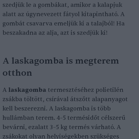
szedjük le a gombákat, amikor a kalapjuk
alatt az úgynevezett fátyol kitapintható. A
gombát csavarva emeljük ki a talajból! Ha
beszakadna az alja, azt is szedjük ki!
A laskagomba is megterem
otthon
A
laskagomba
termesztéséhez polietilén
zsákba töltött, csírával átszőtt alapanyagot
kell beszerezni. A laskagomba is több
hullámban terem. 4–5 termésidőt célszerű
bevárni, ezalatt 3–5 kg termés várható. A
zsákokat olyan helyiségekben szükséges