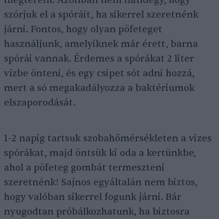
megterem. Azonban nem mindegy, hogy
szórjuk el a spóráit, ha sikerrel szeretnénk
járni. Fontos, hogy olyan pöfeteget
használjunk, amelyiknek már érett, barna
spórái vannak. Érdemes a spórákat 2 liter
vízbe önteni, és egy csipet sót adni hozzá,
mert a só megakadályozza a baktériumok
elszaporodását.
1–2 napig tartsuk szobahőmérsékleten a vizes
spórákat, majd öntsük ki oda a kertünkbe,
ahol a pöfeteg gombát termeszteni
szeretnénk! Sajnos egyáltalán nem biztos,
hogy valóban sikerrel fogunk járni. Bár
nyugodtan próbálkozhatunk, ha biztosra