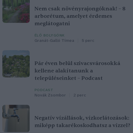
Nem csak növényrajongóknak! – 8
arborétum, amelyet érdemes
meglátogatni
ÉLŐ BOLYGÓNK
Granát-Galló Tímea
5 perc
Pár éven belül szivacsvárosokká
kellene alakítanunk a
településeinket – Podcast
PODCAST
Novák Zsombor
2 perc
Negatív vízállások, vízkorlátozások:
miképp takarékoskodhatsz a vízzel?