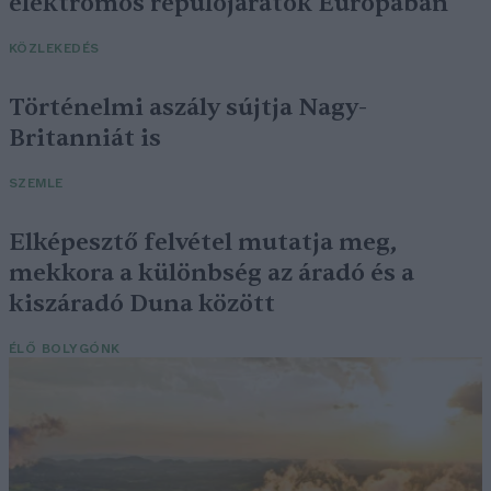
elektromos repülőjáratok Európában
KÖZLEKEDÉS
Történelmi aszály sújtja Nagy-
Britanniát is
SZEMLE
Elképesztő felvétel mutatja meg,
mekkora a különbség az áradó és a
kiszáradó Duna között
ÉLŐ BOLYGÓNK