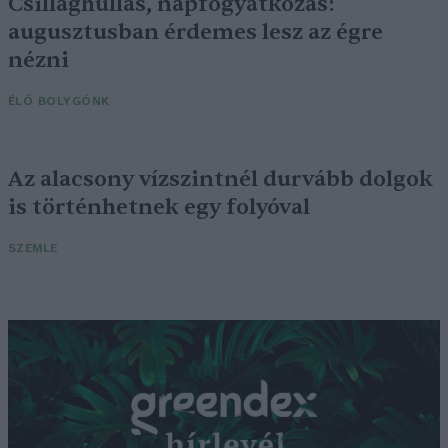
Csillaghullás, napfogyatkozás:
augusztusban érdemes lesz az égre
nézni
ÉLŐ BOLYGÓNK
Az alacsony vízszintnél durvább dolgok
is történhetnek egy folyóval
SZEMLE