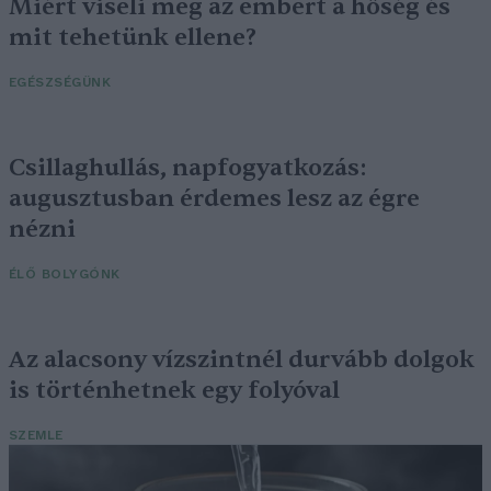
Miért viseli meg az embert a hőség és
mit tehetünk ellene?
EGÉSZSÉGÜNK
Csillaghullás, napfogyatkozás:
augusztusban érdemes lesz az égre
nézni
ÉLŐ BOLYGÓNK
Az alacsony vízszintnél durvább dolgok
is történhetnek egy folyóval
SZEMLE