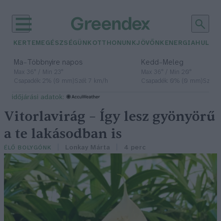
Ugrás
a
tartalomhoz
KERTEM
EGÉSZSÉGÜNK
OTTHONUNK
JÖVŐNK
ENERGIA
HULLA
–
–
Ma
Többnyire napos
Kedd
Meleg
Max 36° / Min 23°
Max 36° / Min 20°
Csapadék: 2% (0 mm)
Szél: 7 km/h
Csapadék: 0% (0 mm)
Szél: 
időjárási adatok:
Vitorlavirág – Így lesz gyönyörű
a te lakásodban is
Lonkay Márta
4 perc
ÉLŐ BOLYGÓNK