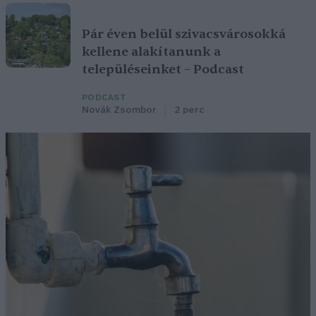
Pár éven belül szivacsvárosokká
kellene alakítanunk a
településeinket – Podcast
PODCAST
Novák Zsombor
2 perc