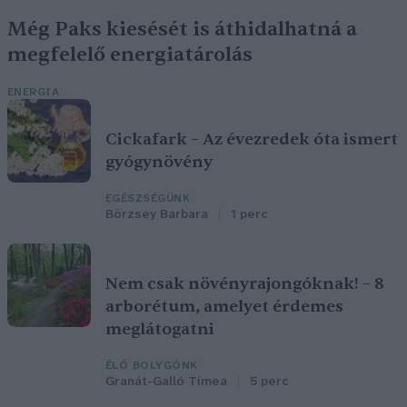
Még Paks kiesését is áthidalhatná a
megfelelő energiatárolás
ENERGIA
Cickafark – Az évezredek óta ismert
gyógynövény
EGÉSZSÉGÜNK
Börzsey Barbara
1 perc
Nem csak növényrajongóknak! – 8
arborétum, amelyet érdemes
meglátogatni
ÉLŐ BOLYGÓNK
Granát-Galló Tímea
5 perc