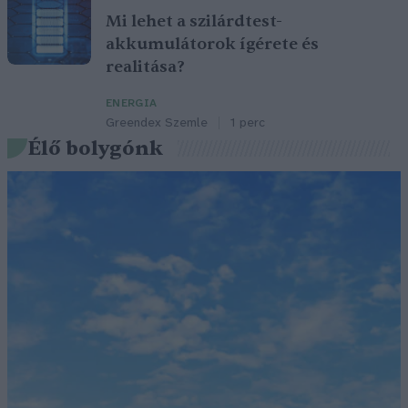
Mi lehet a szilárdtest-
akkumulátorok ígérete és
realitása?
ENERGIA
Greendex Szemle
1 perc
Élő bolygónk