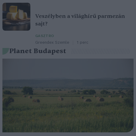
Veszélyben a világhírű parmezán
sajt?
GASZTRO
Greendex Szemle
1 perc
Planet Budapest