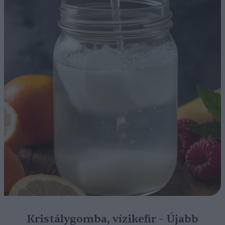
Kristálygomba, vízikefir – Újabb