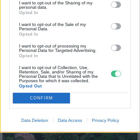
Kabócák – Egy különleges rovarcsalád
I want to opt-out of the Sharing of my
personal data.
rejtőzködőkkel és lármás párkeresőkkel
Opted In
I want to opt-out of the Sale of my
ÉLŐ BOLYGÓNK
Personal Data.
Börzsey Barbara
5 perc
Opted In
I want to opt-out of processing my
Personal Data for Targeted Advertising.
Kertünk és környezetünk
Opted In
I want to opt-out of Collection, Use,
Retention, Sale, and/or Sharing of my
Personal Data that Is Unrelated with the
Purposes for which it was collected.
Opted Out
CONFIRM
Data Deletion
Data Access
Privacy Policy