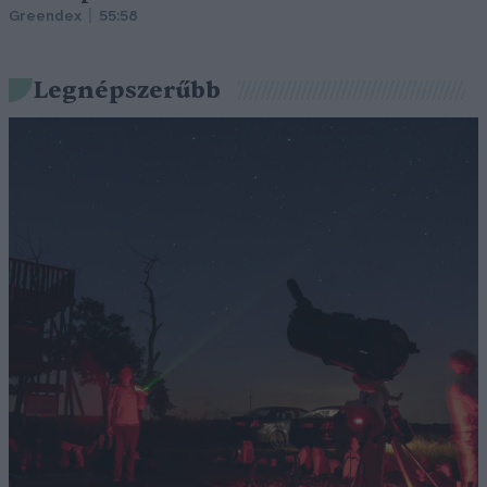
Greendex
55:58
Legnépszerűbb