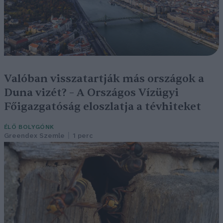
Valóban visszatartják más országok a
Duna vizét? – A Országos Vízügyi
Főigazgatóság eloszlatja a tévhiteket
ÉLŐ BOLYGÓNK
Greendex Szemle
1 perc