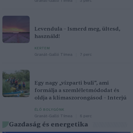
Granát-Galló Tímea
5 perc
Levendula – Ismerd meg, ültesd,
használd!
KERTEM
Granát-Galló Tímea
7 perc
Egy nagy „vízparti buli”, ami
formálja a szemléletmódodat és
oldja a klímaszorongásod – Interjú
ÉLŐ BOLYGÓNK
Granát-Galló Tímea
6 perc
Gazdaság és energetika