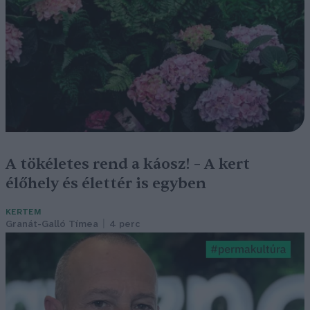
A tökéletes rend a káosz! – A kert
élőhely és élettér is egyben
KERTEM
Granát-Galló Tímea
4 perc