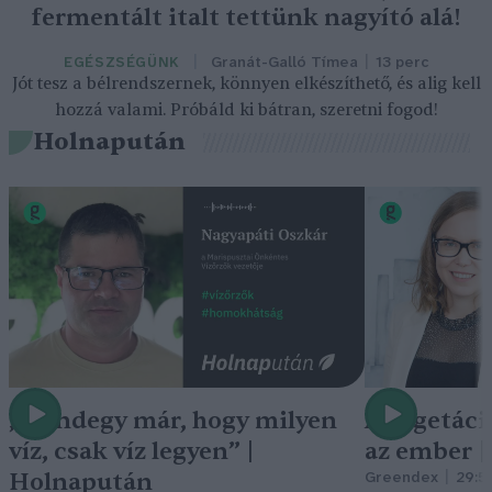
fermentált italt tettünk nagyító alá!
Granát-Galló Tímea
13 perc
EGÉSZSÉGÜNK
Jót tesz a bélrendszernek, könnyen elkészíthető, és alig kell
hozzá valami. Próbáld ki bátran, szeretni fogod!
Holnapután
„Mindegy már, hogy milyen
A vegetáci
víz, csak víz legyen” |
az ember 
Holnapután
Greendex
29:5