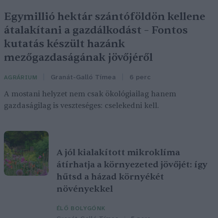
Egymillió hektár szántóföldön kellene
átalakítani a gazdálkodást – Fontos
kutatás készült hazánk
mezőgazdaságának jövőjéről
Granát-Galló Tímea
6 perc
AGRÁRIUM
A mostani helyzet nem csak ökológiailag hanem
gazdaságilag is veszteséges: cselekedni kell.
A jól kialakított mikroklíma
átírhatja a környezeted jövőjét: így
hűtsd a házad környékét
növényekkel
ÉLŐ BOLYGÓNK