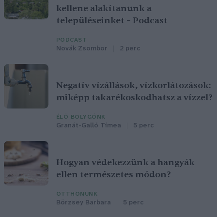
kellene alakítanunk a
településeinket – Podcast
PODCAST
Novák Zsombor
2 perc
Negatív vízállások, vízkorlátozások:
miképp takarékoskodhatsz a vízzel?
ÉLŐ BOLYGÓNK
Granát-Galló Tímea
5 perc
Hogyan védekezzünk a hangyák
ellen természetes módon?
OTTHONUNK
Börzsey Barbara
5 perc