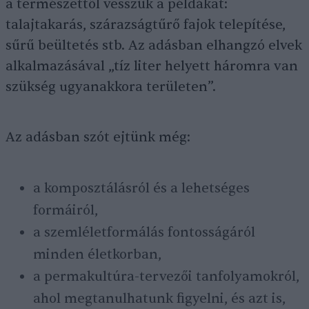
a természettől vesszük a példákat:
talajtakarás, szárazságtűrő fajok telepítése,
sűrű beültetés stb. Az adásban elhangzó elvek
alkalmazásával „tíz liter helyett háromra van
szükség ugyanakkora területen”.
Az adásban szót ejtünk még:
a komposztálásról és a lehetséges
formáiról,
a szemléletformálás fontosságáról
minden életkorban,
a permakultúra-tervezői tanfolyamokról,
ahol megtanulhatunk figyelni, és azt is,