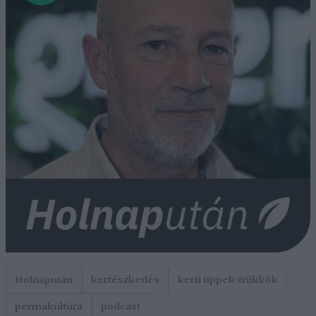
Holnapután
kertészkedés
kerti tippek-trükkök
permakultúra
podcast