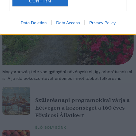
CONFIRM
Data Deletion
Data Access
Privacy Policy
Magyarország tele van gyönyörű növényekkel, így arborétumokkal
is. A jó idő beköszöntével érdemes minél többet felkeresni.
Születésnapi programokkal várja a
hétvégén a közönséget a 160 éves
Fővárosi Állatkert
ÉLŐ BOLYGÓNK