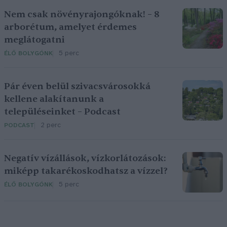
Nem csak növényrajongóknak! – 8
arborétum, amelyet érdemes
meglátogatni
5 perc
ÉLŐ BOLYGÓNK
Pár éven belül szivacsvárosokká
kellene alakítanunk a
településeinket – Podcast
2 perc
PODCAST
Negatív vízállások, vízkorlátozások:
miképp takarékoskodhatsz a vízzel?
5 perc
ÉLŐ BOLYGÓNK