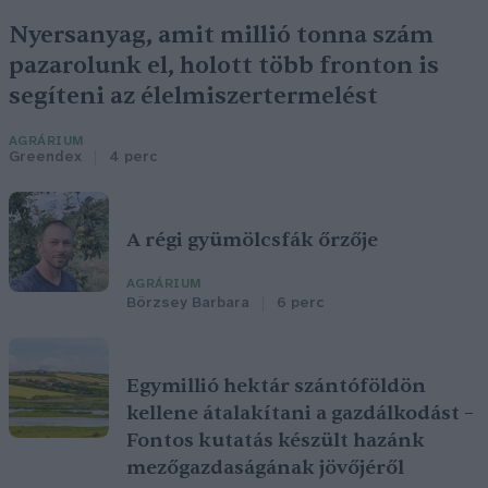
Nyersanyag, amit millió tonna szám
pazarolunk el, holott több fronton is
segíteni az élelmiszertermelést
AGRÁRIUM
Greendex
4 perc
A régi gyümölcsfák őrzője
AGRÁRIUM
Börzsey Barbara
6 perc
Egymillió hektár szántóföldön
kellene átalakítani a gazdálkodást –
Fontos kutatás készült hazánk
mezőgazdaságának jövőjéről