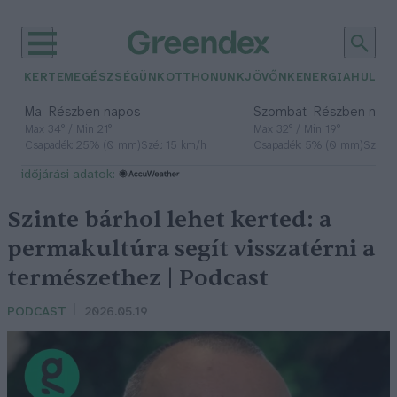
KERTEM
EGÉSZSÉGÜNK
OTTHONUNK
JÖVŐNK
ENERGIA
HULLA
–
–
Ma
Részben napos
Szombat
Részben nap
Max 34° / Min 21°
Max 32° / Min 19°
Csapadék: 25% (0 mm)
Szél: 15 km/h
Csapadék: 5% (0 mm)
Szél: 
időjárási adatok:
Szinte bárhol lehet kerted: a
permakultúra segít visszatérni a
természethez | Podcast
PODCAST
2026.05.19