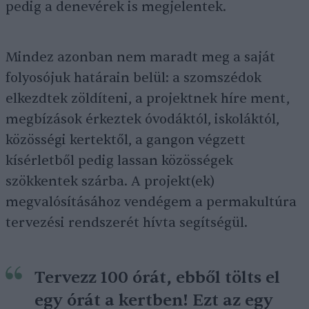
pedig a denevérek is megjelentek.
Mindez azonban nem maradt meg a saját
folyosójuk határain belül: a szomszédok
elkezdtek zöldíteni, a projektnek híre ment,
megbízások érkeztek óvodáktól, iskoláktól,
közösségi kertektől, a gangon végzett
kísérletből pedig lassan közösségek
szökkentek szárba. A projekt(ek)
megvalósításához vendégem a permakultúra
tervezési rendszerét hívta segítségül.
Tervezz 100 órát, ebből tölts el
egy órát a kertben! Ezt az egy