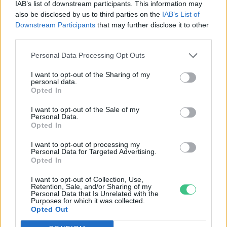
IAB’s list of downstream participants. This information may
also be disclosed by us to third parties on the
IAB’s List of
Downstream Participants
that may further disclose it to other
third parties.
Personal Data Processing Opt Outs
Nem csak növényrajongóknak!
– 8 arborétum, amelyet
I want to opt-out of the Sharing of my
personal data.
Opted In
érdemes meglátogatni
I want to opt-out of the Sale of my
Granát-Galló Tímea
5 perc
ÉLŐ BOLYGÓNK
Personal Data.
Opted In
I want to opt-out of processing my
Personal Data for Targeted Advertising.
Opted In
I want to opt-out of Collection, Use,
Retention, Sale, and/or Sharing of my
Personal Data that Is Unrelated with the
Purposes for which it was collected.
Opted Out