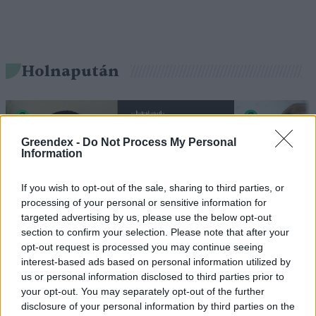
Holnapután
Greendex -
Do Not Process My Personal
Information
If you wish to opt-out of the sale, sharing to third parties, or
processing of your personal or sensitive information for
targeted advertising by us, please use the below opt-out
section to confirm your selection. Please note that after your
„Mindegy már, hogy milyen
A vegetáci
opt-out request is processed you may continue seeing
interest-based ads based on personal information utilized by
víz, csak víz legyen” |
az ember 
us or personal information disclosed to third parties prior to
Holnapután
Greendex
29:5
your opt-out. You may separately opt-out of the further
disclosure of your personal information by third parties on the
Greendex
55:58