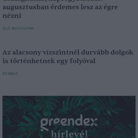
augusztusban érdemes lesz az égre
nézni
ÉLŐ BOLYGÓNK
Az alacsony vízszintnél durvább dolgok
is történhetnek egy folyóval
SZEMLE