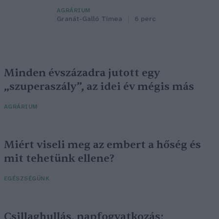
AGRÁRIUM
Granát-Galló Tímea
6 perc
Minden évszázadra jutott egy
„szuperaszály”, az idei év mégis más
AGRÁRIUM
Miért viseli meg az embert a hőség és
mit tehetünk ellene?
EGÉSZSÉGÜNK
Csillaghullás, napfogyatkozás: