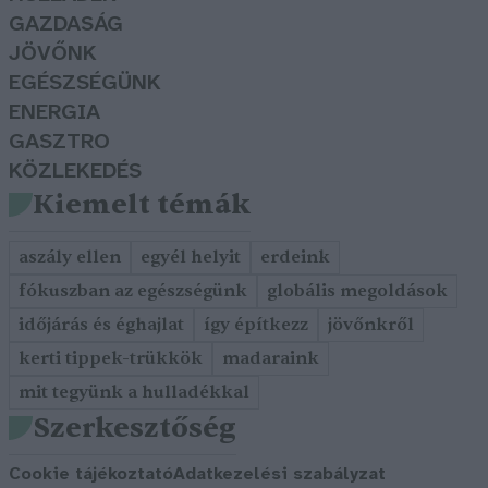
GAZDASÁG
JÖVŐNK
EGÉSZSÉGÜNK
ENERGIA
GASZTRO
KÖZLEKEDÉS
Kiemelt témák
aszály ellen
egyél helyit
erdeink
fókuszban az egészségünk
globális megoldások
időjárás és éghajlat
így építkezz
jövőnkről
kerti tippek-trükkök
madaraink
mit tegyünk a hulladékkal
Szerkesztőség
Cookie tájékoztató
Adatkezelési szabályzat