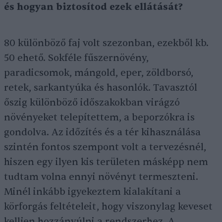
és hogyan biztosítod ezek ellátását?
80 különböző faj volt szezonban, ezekből kb.
50 ehető. Sokféle fűszernövény,
paradicsomok, mángold, eper, zöldborsó,
retek, sarkantyúka és hasonlók. Tavasztól
őszig különböző időszakokban virágzó
növényeket telepítettem, a beporzókra is
gondolva. Az időzítés és a tér kihasználása
szintén fontos szempont volt a tervezésnél,
hiszen egy ilyen kis területen másképp nem
tudtam volna ennyi növényt termeszteni.
Minél inkább igyekeztem kialakítani a
körforgás feltételeit, hogy viszonylag keveset
kelljen hozzányúlni a rendszerhez. A