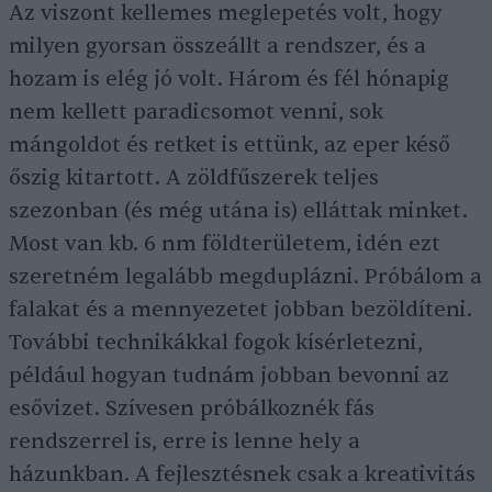
Az viszont kellemes meglepetés volt, hogy
milyen gyorsan összeállt a rendszer, és a
hozam is elég jó volt. Három és fél hónapig
nem kellett paradicsomot venni, sok
mángoldot és retket is ettünk, az eper késő
őszig kitartott. A zöldfűszerek teljes
szezonban (és még utána is) elláttak minket.
Most van kb. 6 nm földterületem, idén ezt
szeretném legalább megduplázni. Próbálom a
falakat és a mennyezetet jobban bezöldíteni.
További technikákkal fogok kísérletezni,
például hogyan tudnám jobban bevonni az
esővizet. Szívesen próbálkoznék fás
rendszerrel is, erre is lenne hely a
házunkban. A fejlesztésnek csak a kreativitás