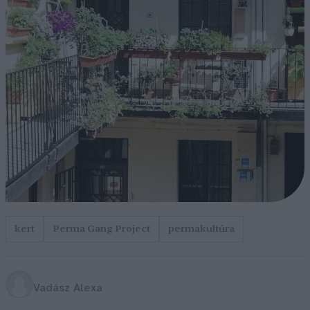
kert
Perma Gang Project
permakultúra
Vadász Alexa