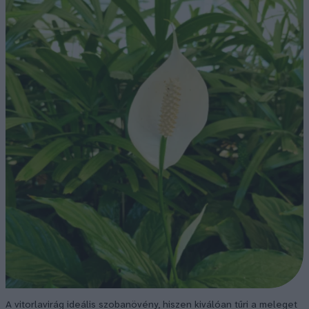
A vitorlavirág ideális szobanövény, hiszen kiválóan tűri a meleget