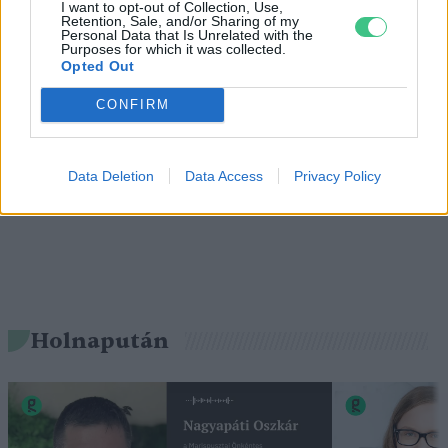
I want to opt-out of Collection, Use,
1 perc
EGÉSZSÉGÜNK
Retention, Sale, and/or Sharing of my
Personal Data that Is Unrelated with the
Purposes for which it was collected.
Opted Out
Nem csak növényrajongóknak! – 8
arborétum, amelyet érdemes
CONFIRM
meglátogatni
5 perc
ÉLŐ BOLYGÓNK
Data Deletion
Data Access
Privacy Policy
Holnapután