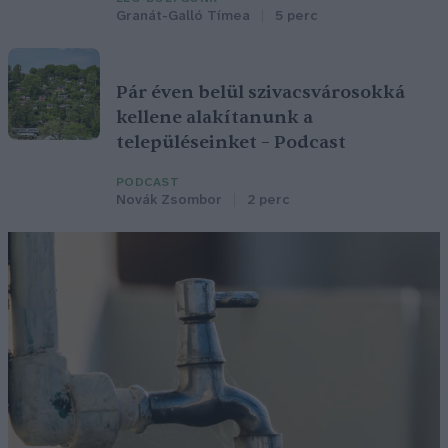
Granát-Galló Tímea
5 perc
Pár éven belül szivacsvárosokká
kellene alakítanunk a
településeinket – Podcast
PODCAST
Novák Zsombor
2 perc