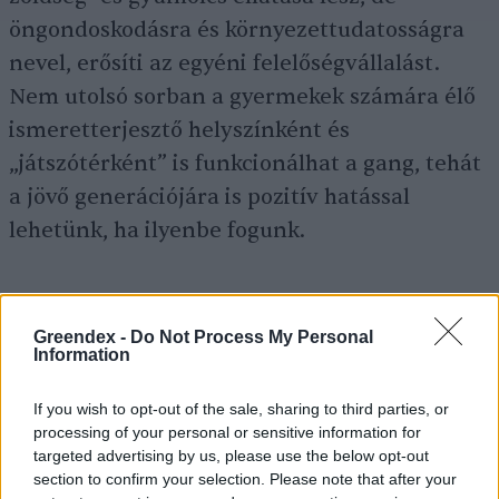
öngondoskodásra és környezettudatosságra
nevel, erősíti az egyéni felelőségvállalást.
Nem utolsó sorban a gyermekek számára élő
ismeretterjesztő helyszínként és
„játszótérként” is funkcionálhat a gang, tehát
a jövő generációjára is pozitív hatással
lehetünk, ha ilyenbe fogunk.
Greendex -
Do Not Process My Personal
Information
Ha tetszett a
Perma Gang Project
If you wish to opt-out of the sale, sharing to third parties, or
története, szavazz, hogy a hónap
processing of your personal or sensitive information for
közönségdíjasa lehessen!
targeted advertising by us, please use the below opt-out
section to confirm your selection. Please note that after your