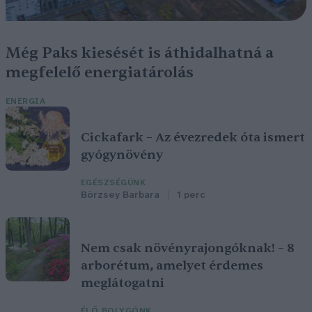
Még Paks kiesését is áthidalhatná a
megfelelő energiatárolás
ENERGIA
Cickafark – Az évezredek óta ismert
gyógynövény
EGÉSZSÉGÜNK
Börzsey Barbara
1 perc
Nem csak növényrajongóknak! – 8
arborétum, amelyet érdemes
meglátogatni
ÉLŐ BOLYGÓNK