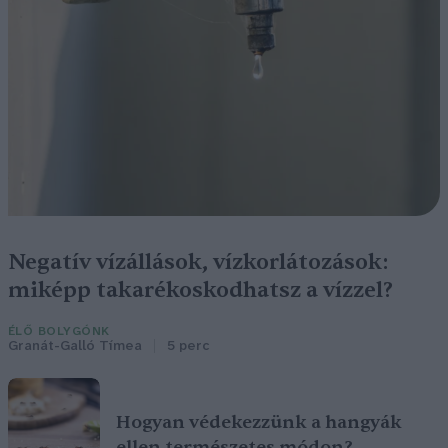
Negatív vízállások, vízkorlátozások:
miképp takarékoskodhatsz a vízzel?
ÉLŐ BOLYGÓNK
Granát-Galló Tímea
5 perc
Hogyan védekezzünk a hangyák
ellen természetes módon?