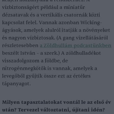
vízbiztonságért például a miniatűr
dézsatavak és a vertikális csatornák közti
kapcsolat felel. Vannak azonban Wicking-
ágyások, amelyek alulról itatják a növényeket
és nagyon vízbiztosak. (A gang vízellátásáról
részletesebben
a Zöldhullám podcastünkben
beszélt István – a szerk.) A zöldhulladékot
visszadolgozom a földbe, de
nitrogénmegkötők is vannak, amelyek a
levegőből gyűjtik össze ezt az értékes
tápanyagot.
Milyen tapasztalatokat vontál le az első év
után? Tervezel változtatni, újítani idén?