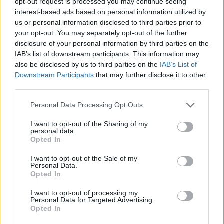
opt-out request is processed you may continue seeing
interest-based ads based on personal information utilized by
Fotók: Lőrinczi István/
Perma Gang Project
us or personal information disclosed to third parties prior to
your opt-out. You may separately opt-out of the further
disclosure of your personal information by third parties on the
IAB’s list of downstream participants. This information may
Vadász Alexa
also be disclosed by us to third parties on the
IAB’s List of
Downstream Participants
that may further disclose it to other
A szerző további cikkei
third parties.
Personal Data Processing Opt Outs
I want to opt-out of the Sharing of my
personal data.
Opted In
Vitorlavirág – Így lesz gyönyörű a te
lakásodban is
I want to opt-out of the Sale of my
Personal Data.
4 perc
ÉLŐ BOLYGÓNK
Opted In
I want to opt-out of processing my
Personal Data for Targeted Advertising.
Cickafark – Az évezredek óta ismert
Opted In
gyógynövény