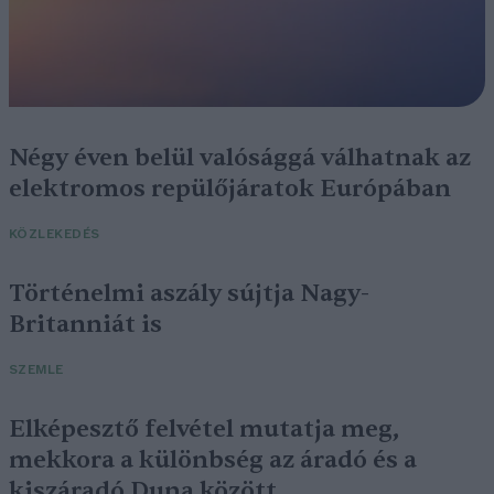
Négy éven belül valósággá válhatnak az
elektromos repülőjáratok Európában
KÖZLEKEDÉS
Történelmi aszály sújtja Nagy-
Britanniát is
SZEMLE
Elképesztő felvétel mutatja meg,
mekkora a különbség az áradó és a
kiszáradó Duna között