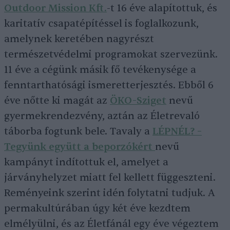
Outdoor Mission Kft.
-t 16 éve alapítottuk, és
karitatív csapatépítéssel is foglalkozunk,
amelynek keretében nagyrészt
természetvédelmi programokat szervezünk.
11 éve a cégünk másik fő tevékenysége a
fenntarthatósági ismeretterjesztés. Ebből 6
éve nőtte ki magát az
ÖKO-Sziget
nevű
gyermekrendezvény, aztán az Életrevaló
táborba fogtunk bele. Tavaly a
LÉPNÉL? –
Tegyünk együtt a beporzókért
nevű
kampányt indítottuk el, amelyet a
járványhelyzet miatt fel kellett függeszteni.
Reményeink szerint idén folytatni tudjuk. A
permakultúrában úgy két éve kezdtem
elmélyülni, és az Életfánál egy éve végeztem