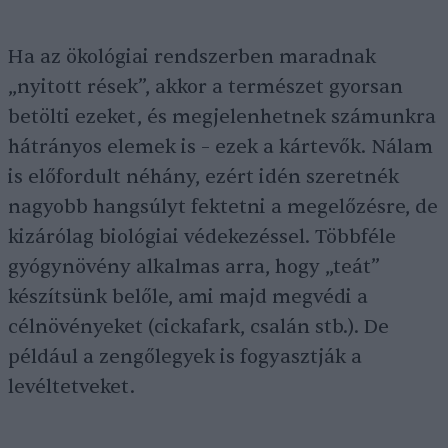
Ha az ökológiai rendszerben maradnak
„nyitott rések”, akkor a természet gyorsan
betölti ezeket, és megjelenhetnek számunkra
hátrányos elemek is – ezek a kártevők. Nálam
is előfordult néhány, ezért idén szeretnék
nagyobb hangsúlyt fektetni a megelőzésre, de
kizárólag biológiai védekezéssel. Többféle
gyógynövény alkalmas arra, hogy „teát”
készítsünk belőle, ami majd megvédi a
célnövényeket (cickafark, csalán stb.). De
például a zengőlegyek is fogyasztják a
levéltetveket.