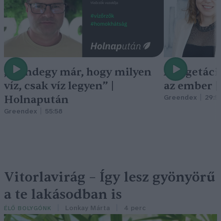
„Mindegy már, hogy milyen
A vegetáci
víz, csak víz legyen” |
az ember 
Holnapután
Greendex
29:5
Greendex
55:58
Vitorlavirág – Így lesz gyönyörű
a te lakásodban is
Lonkay Márta
4 perc
ÉLŐ BOLYGÓNK