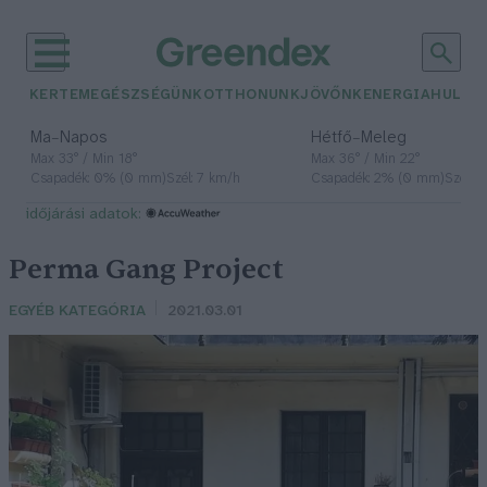
KERTEM
EGÉSZSÉGÜNK
OTTHONUNK
JÖVŐNK
ENERGIA
HULLA
–
–
Ma
Napos
Hétfő
Meleg
Max 33° / Min 18°
Max 36° / Min 22°
Csapadék: 0% (0 mm)
Szél: 7 km/h
Csapadék: 2% (0 mm)
Szél: 
időjárási adatok:
Perma Gang Project
EGYÉB KATEGÓRIA
2021.03.01