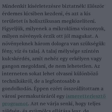
Mindenkit kísérletezésre biztatnék! Először
érdemes kicsiben kezdeni, és azt a kis
területet is holisztikusan megközelíteni.
Figyeljük, milyenek a mikroklíma viszonyok,
milyen növények érzik ott jól magukat. A
növényeknek három dologra van szükségük:
fény, víz és talaj. A talaj mélysége szintén
kulcskérdés, amit nehéz egy erkélyen vagy
gangon megoldani, de nem lehetetlen. Az
interneten sokat lehet olvasni különböző
technikákról, de a legfontosabb a
gondolkodás. Éppen ezért összeállítottam a
városi permakutúráról egy
ismeretterjesztő
programot
. Azt ne várja senki, hogy teljes
zöldség- és gyümölcs ellátása lesz, de