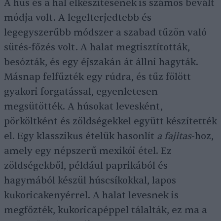
A hús és a hal elkészítésének is számos bevált
módja volt. A legelterjedtebb és
legegyszerűbb módszer a szabad tűzön való
sütés-főzés volt. A halat megtisztították,
besózták, és egy éjszakán át állni hagyták.
Másnap felfűzték egy rúdra, és tűz fölött
gyakori forgatással, egyenletesen
megsütötték. A húsokat levesként,
pörköltként és zöldségekkel együtt készítették
el. Egy klasszikus ételük hasonlít
a fajitas
-hoz,
amely egy népszerű mexikói étel. Ez
zöldségekből, például paprikából és
hagymából készül húscsíkokkal, lapos
kukoricakenyérrel. A halat levesnek is
megfőzték, kukoricapéppel tálalták, ez ma a