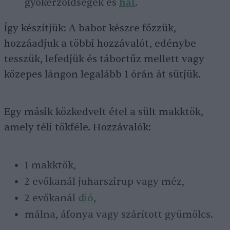
gyökérzöldségek és
hal
.
Így készítjük: A babot készre főzzük,
hozzáadjuk a többi hozzávalót, edénybe
tesszük, lefedjük és tábortűz mellett vagy
közepes lángon legalább 1 órán át sütjük.
Egy másik közkedvelt étel a sült makktök,
amely téli tökféle. Hozzávalók:
1 makktök,
2 evőkanál juharszirup vagy méz,
2 evőkanál
dió
,
málna, áfonya vagy szárított gyümölcs.