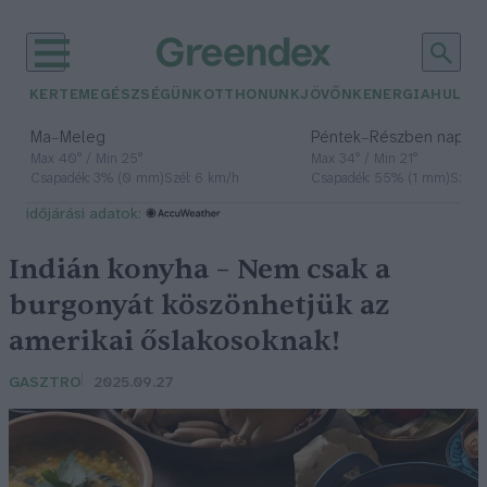
KERTEM
EGÉSZSÉGÜNK
OTTHONUNK
JÖVŐNK
ENERGIA
HULLA
–
–
Ma
Meleg
Péntek
Részben napos, 
Max 40° / Min 25°
Max 34° / Min 21°
Csapadék: 3% (0 mm)
Szél: 6 km/h
Csapadék: 55% (1 mm)
Szél: 
időjárási adatok:
Indián konyha – Nem csak a
burgonyát köszönhetjük az
amerikai őslakosoknak!
GASZTRO
2025.09.27