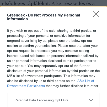
elsődleges táplálékát. A kertészkedés és a
mezőgazdaság ma a modern indiánok
Greendex -
Do Not Process My Personal
életének is fontos része. Ők tehát nem
Information
osztották fel kertjeiket különálló,
If you wish to opt-out of the sale, sharing to third parties, or
monokultúrás részekre, hanem társulásokat
processing of your personal or sensitive information for
hoztak létre. Ezek között árkokat készítettek,
targeted advertising by us, please use the below opt-out
section to confirm your selection. Please note that after your
melyek tározóként funkcionáltak, itt gyűlt
opt-out request is processed you may continue seeing
össze a felesleges víz.
interest-based ads based on personal information utilized by
us or personal information disclosed to third parties prior to
your opt-out. You may separately opt-out of the further
Az indián törzsek fejlett mezőgazdaságuk
disclosure of your personal information by third parties on the
IAB’s list of downstream participants. This information may
mellett erősen függtek a vadon élő állatoktól
also be disclosed by us to third parties on the
IAB’s List of
és növényektől. A bogyókat és a gyümölcsöket
Downstream Participants
that may further disclose it to other
third parties.
nyersen fogyasztották, de a legtöbb egyéb
ételt megfőzték. Vadhúsból, kukoricából,
Personal Data Processing Opt Outs