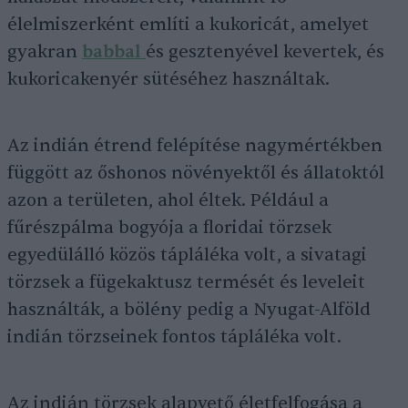
élelmiszerként említi a kukoricát, amelyet
gyakran
babbal
és gesztenyével kevertek, és
kukoricakenyér sütéséhez használtak.
Az indián étrend felépítése nagymértékben
függött az őshonos növényektől és állatoktól
azon a területen, ahol éltek. Például a
fűrészpálma bogyója a floridai törzsek
egyedülálló közös tápláléka volt, a sivatagi
törzsek a fügekaktusz termését és leveleit
használták, a bölény pedig a Nyugat-Alföld
indián törzseinek fontos tápláléka volt.
Az indián törzsek alapvető életfelfogása a