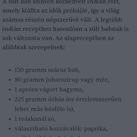
A sült bab szintén közkedvelt indián étel,
amely kiállta az idők próbáját, így a világ
számos részén népszerűvé vált. A legtöbb
indián recepthez hasonlóan a sült babnak is
sok változata van. Az alapreceptben az
alábbiak szerepelnek:
150 gramm száraz bab,
80 gramm juharszirup vagy méz,
1 apróra vágott hagyma,
225 gramm őzhús (ez értelemszerűen
lehet más húsféle is),
1 teáskanál só,
választható hozzávalók: paprika,