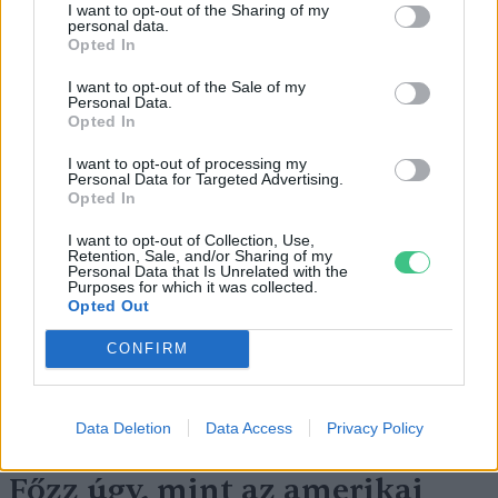
babból, burgonyából,
borsóból
, sütőtökből,
I want to opt-out of the Sharing of my
personal data.
szárított gyümölcsökből és fűszerekből
Opted In
jóformán minden ételt el tudtak készíteni,
I want to opt-out of the Sale of my
ráadásul nagyon változatosan.
Personal Data.
Opted In
I want to opt-out of processing my
Personal Data for Targeted Advertising.
Opted In
I want to opt-out of Collection, Use,
Retention, Sale, and/or Sharing of my
Personal Data that Is Unrelated with the
Purposes for which it was collected.
Opted Out
CONFIRM
Burgonya ezerféleképpen
Kép: canva
Data Deletion
Data Access
Privacy Policy
Főzz úgy, mint az amerikai