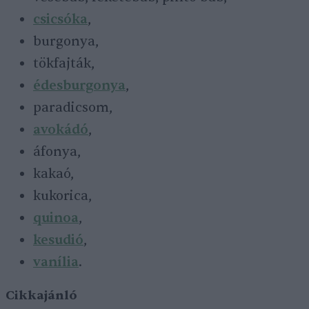
csicsóka
,
burgonya,
tökfajták,
édesburgonya
,
paradicsom,
avokádó
,
áfonya,
kakaó,
kukorica,
quinoa
,
kesudió
,
vanília
.
Cikkajánló