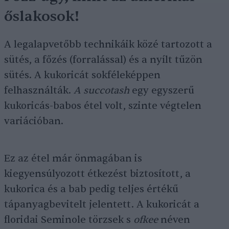
őslakosok!
A legalapvetőbb technikáik közé tartozott a
sütés, a főzés (forralással) és a nyílt tűzön
sütés. A kukoricát sokféleképpen
felhasználták.
A succotash
egy egyszerű
kukoricás-babos étel volt, szinte végtelen
variációban.
Ez az étel már önmagában is
kiegyensúlyozott étkezést biztosított, a
kukorica és a bab pedig teljes értékű
tápanyagbevitelt jelentett. A kukoricát a
floridai Seminole törzsek s
ofkee
néven