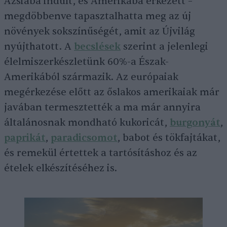
Ázsiába indult, és Amerikába érkezett –
megdöbbenve tapasztalhatta meg az új
növények sokszínűségét, amit az Újvilág
nyújthatott. A
becslések
szerint a jelenlegi
élelmiszerkészletünk 60%-a Észak-
Amerikából származik. Az európaiak
megérkezése előtt az őslakos amerikaiak már
javában termesztették a ma már annyira
általánosnak mondható kukoricát,
burgonyát
,
paprikát
,
paradicsomot
, babot és tökfajtákat,
és remekül értettek a tartósításhoz és az
ételek elkészítéséhez is.