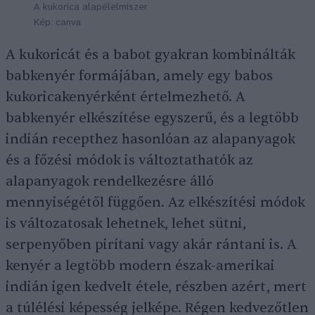
A kukorica alapélelmiszer
Kép: canva
A kukoricát és a babot gyakran kombinálták
babkenyér formájában, amely egy babos
kukoricakenyérként értelmezhető. A
babkenyér elkészítése egyszerű, és a legtöbb
indián recepthez hasonlóan az alapanyagok
és a főzési módok is változtathatók az
alapanyagok rendelkezésre álló
mennyiségétől függően. Az elkészítési módok
is változatosak lehetnek, lehet sütni,
serpenyőben pirítani vagy akár rántani is. A
kenyér a legtöbb modern észak-amerikai
indián igen kedvelt étele, részben azért, mert
a túlélési képesség jelképe. Régen kedvezőtlen