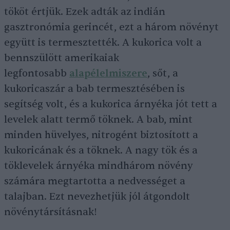
tököt értjük. Ezek adták az indián
gasztronómia gerincét, ezt a három növényt
együtt is termesztették. A kukorica volt a
bennszülött amerikaiak
legfontosabb
alapélelmiszere
, sőt, a
kukoricaszár a bab termesztésében is
segítség volt, és a kukorica árnyéka jót tett a
levelek alatt termő töknek. A bab, mint
minden hüvelyes, nitrogént biztosított a
kukoricának és a töknek. A nagy tök és a
töklevelek árnyéka mindhárom növény
számára megtartotta a nedvességet a
talajban. Ezt nevezhetjük jól átgondolt
növénytársításnak!