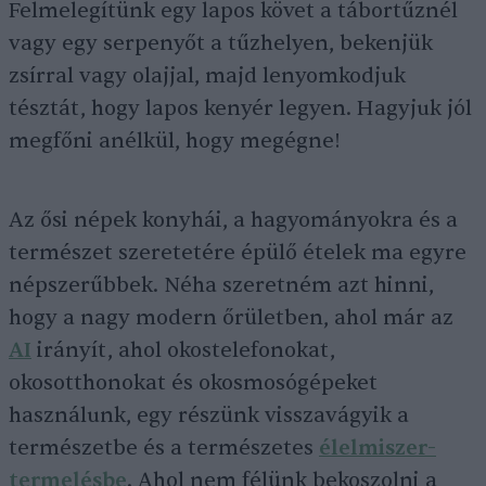
Felmelegítünk egy lapos követ a tábortűznél
vagy egy serpenyőt a tűzhelyen, bekenjük
zsírral vagy olajjal, majd lenyomkodjuk
tésztát, hogy lapos kenyér legyen. Hagyjuk jól
megfőni anélkül, hogy megégne!
Az ősi népek konyhái, a hagyományokra és a
természet szeretetére épülő ételek ma egyre
népszerűbbek. Néha szeretném azt hinni,
hogy a nagy modern őrületben, ahol már az
AI
irányít, ahol okostelefonokat,
okosotthonokat és okosmosógépeket
használunk, egy részünk visszavágyik a
természetbe és a természetes
élelmiszer-
termelésbe
. Ahol nem félünk bekoszolni a