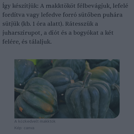
Így készítjük: A makktököt félbevágjuk, lefelé
fordítva vagy lefedve forró sütőben puhára
sütjük (kb. 1 óra alatt). Rátesszük a
juharszirupot, a diót és a bogyókat a két
felére, és tálaljuk.
A közkedvelt makktök
Kép: canva