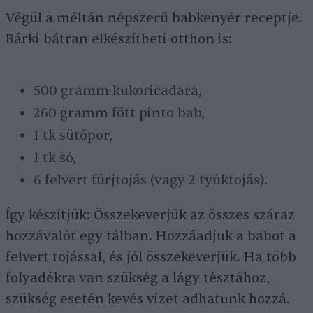
Végül a méltán népszerű babkenyér receptje.
Bárki bátran elkészítheti otthon is:
500 gramm kukoricadara,
260 gramm főtt pinto bab,
1 tk sütőpor,
1 tk só,
6 felvert fürjtojás (vagy 2 tyúktojás).
Így készítjük: Összekeverjük az összes száraz
hozzávalót egy tálban. Hozzáadjuk a babot a
felvert tojással, és jól összekeverjük. Ha több
folyadékra van szükség a lágy tésztához,
szükség esetén kevés vizet adhatunk hozzá.