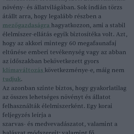
növény- és állatvilágában. Sok indián törzs
átállt arra, hogy legalább részben a
mezőgazdaságra
hagyatkozzon, ami a stabil
élelmiszer-ellátás egyik biztosítéka volt. Azt,
hogy az akkori mintegy 60 megafaunafaj
eltűnése emberi tevékenység vagy az abban
az időszakban bekövetkezett gyors
klímaváltozás
következménye-e, máig nem
tudjuk
.
Az azonban szinte biztos, hogy gyakorlatilag
az összes lehetséges növényt és állatot
felhasználták élelmiszerként. Egy korai
feljegyzés leírja a
szarvas- és medvevadászatot, valamint a
halászat módszereit; valamint fő