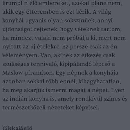
krumplin élő embereket, azokat pláne nem,
akik egy étteremben is ezt kérik. A világ
konyhái ugyanis olyan sokszínűek, annyi
újdonságot rejtenek, hogy véteknek tartom,
ha mindezt valaki nem próbálja ki, mert nem
nyitott az új ételekre. Ez persze csak az én
véleményem. Van, akinek az étkezés csak
szükséges tennivaló, kipipálandó lépcső a
Maslow-piramison. Egy népnek a konyhája
azonban sokkal több ennél, kihagyhatatlan,
ha meg akarjuk ismerni magát a népet. Ilyen
az indián konyha is, amely rendkívül színes és
természetközeli nézeteket képvisel.
Cikkajánló