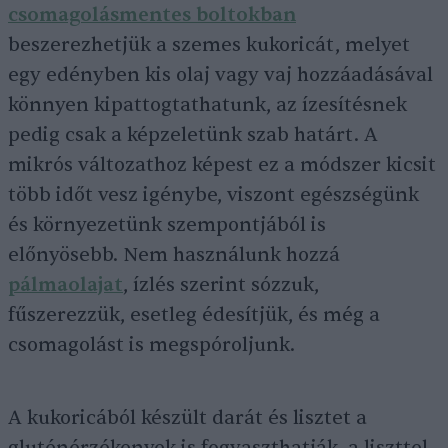
csomagolásmentes bolt
okban
beszerezhetjük a szemes kukoricát, melyet
egy edényben kis olaj vagy vaj hozzáadásával
könnyen kipattogtathatunk, az ízesítésnek
pedig csak a képzeletünk szab határt. A
mikrós változathoz képest ez a módszer kicsit
több időt vesz igénybe, viszont egészségünk
és környezetünk szempontjából is
előnyösebb. Nem használunk hozzá
pálmaolajat
, ízlés szerint sózzuk,
fűszerezzük, esetleg édesítjük, és még a
csomagolást is megspóroljunk.
A kukoricából készült darát és lisztet a