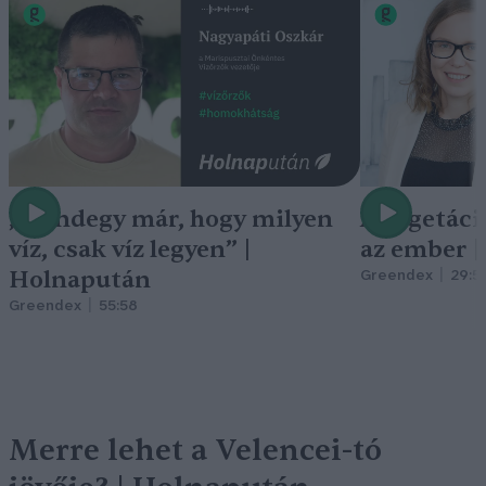
„Mindegy már, hogy milyen
A vegetáci
víz, csak víz legyen” |
az ember 
Holnapután
Greendex
29:5
Greendex
55:58
Merre lehet a Velencei-tó