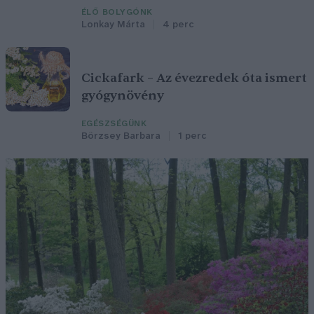
ÉLŐ BOLYGÓNK
Lonkay Márta
4 perc
Cickafark – Az évezredek óta ismert
gyógynövény
EGÉSZSÉGÜNK
Börzsey Barbara
1 perc