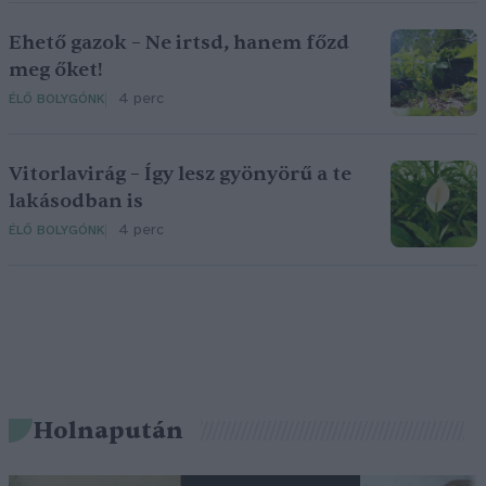
Ehető gazok – Ne irtsd, hanem főzd
meg őket!
4 perc
ÉLŐ BOLYGÓNK
Vitorlavirág – Így lesz gyönyörű a te
lakásodban is
4 perc
ÉLŐ BOLYGÓNK
Holnapután