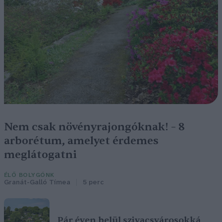
Nem csak növényrajongóknak! – 8
arborétum, amelyet érdemes
meglátogatni
ÉLŐ BOLYGÓNK
Granát-Galló Tímea
5 perc
Pár éven belül szivacsvárosokká