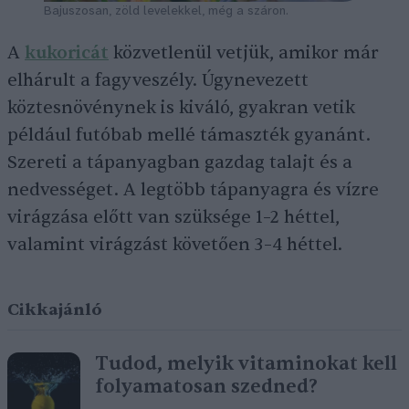
Bajuszosan, zöld levelekkel, még a száron.
A
kukoricát
közvetlenül vetjük, amikor már
elhárult a fagyveszély. Úgynevezett
köztesnövénynek is kiváló, gyakran vetik
például futóbab mellé támaszték gyanánt.
Szereti a tápanyagban gazdag talajt és a
nedvességet. A legtöbb tápanyagra és vízre
virágzása előtt van szüksége 1–2 héttel,
valamint virágzást követően 3–4 héttel.
Cikkajánló
Tudod, melyik vitaminokat kell
folyamatosan szedned?