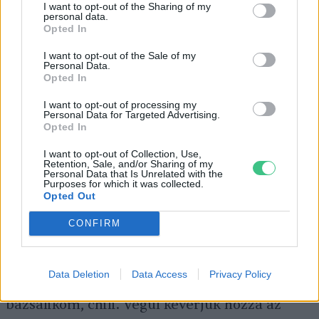
I want to opt-out of the Sharing of my
babérleveleket. 10–15 perc múlva mehet bele
personal data.
Opted In
a csíkokra vágott paprika és a paradicsom (ha
I want to opt-out of the Sale of my
éppen nincs szezonjuk, ezeket saját befőzésű
Personal Data.
Opted In
lecsóalappal vagy őrölt pirospaprikával,
szárított paradicsommal,
I want to opt-out of processing my
Personal Data for Targeted Advertising.
paradicsomsűrítménnyel helyettesíthetjük).
Opted In
I want to opt-out of Collection, Use,
Retention, Sale, and/or Sharing of my
Personal Data that Is Unrelated with the
Purposes for which it was collected.
Ha a hozzávalók puhára főttek, szedjük ki a
Opted Out
babérleveleket, keverjük bele az apróra
CONFIRM
vágott fokhagymát! Ezután jöhet a fűszerezés:
só, bors, keserű kakaópor (vagy 2–3 kocka
Data Deletion
Data Access
Privacy Policy
étcsoki), fahéj, római kömény, oregánó,
bazsalikom, chili. Végül keverjük hozzá az