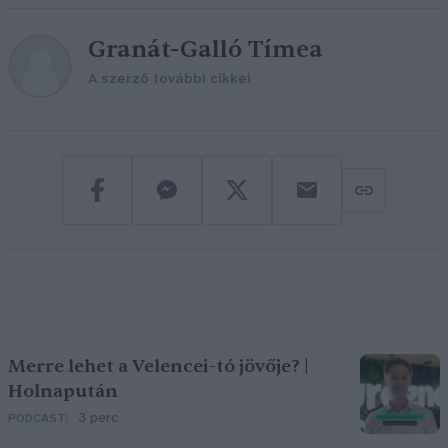
Granát-Galló Tímea
A szerző további cikkei
Merre lehet a Velencei-tó jövője? |
Holnapután
3 perc
PODCAST