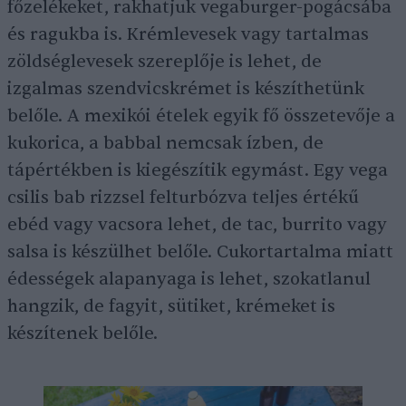
főzelékeket, rakhatjuk vegaburger-pogácsába
és ragukba is. Krémlevesek vagy tartalmas
zöldséglevesek szereplője is lehet, de
izgalmas szendvicskrémet is készíthetünk
belőle. A mexikói ételek egyik fő összetevője a
kukorica, a babbal nemcsak ízben, de
tápértékben is kiegészítik egymást. Egy vega
csilis bab rizzsel felturbózva teljes értékű
ebéd vagy vacsora lehet, de tac, burrito vagy
salsa is készülhet belőle. Cukortartalma miatt
édességek alapanyaga is lehet, szokatlanul
hangzik, de fagyit, sütiket, krémeket is
készítenek belőle.