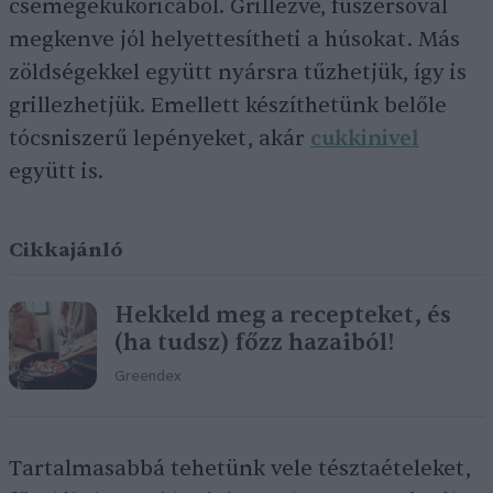
csemegekukoricából. Grillezve, fűszersóval
megkenve jól helyettesítheti a húsokat. Más
zöldségekkel együtt nyársra tűzhetjük, így is
grillezhetjük. Emellett készíthetünk belőle
tócsniszerű lepényeket, akár
cukkinivel
együtt is.
Cikkajánló
Hekkeld meg a recepteket, és
(ha tudsz) főzz hazaiból!
Greendex
Tartalmasabbá tehetünk vele tésztaételeket,