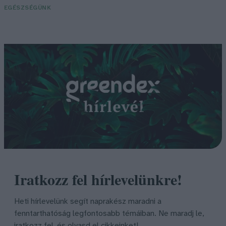
EGÉSZSÉGÜNK
Iratkozz fel hírlevelünkre!
Heti hírlevelünk segít naprakész maradni a
fenntarthatóság legfontosabb témáiban. Ne maradj le,
iratkozz fel, és olvasd el cikkeinket!