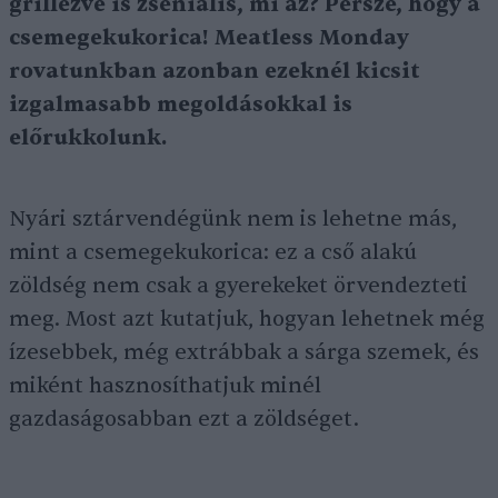
grillezve is zseniális, mi az? Persze, hogy a
csemegekukorica! Meatless Monday
rovatunkban azonban ezeknél kicsit
izgalmasabb megoldásokkal is
előrukkolunk.
Nyári sztárvendégünk nem is lehetne más,
mint a csemegekukorica: ez a cső alakú
zöldség nem csak a gyerekeket örvendezteti
meg. Most azt kutatjuk, hogyan lehetnek még
ízesebbek, még extrábbak a sárga szemek, és
miként hasznosíthatjuk minél
gazdaságosabban ezt a zöldséget.