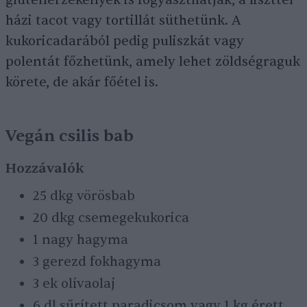
gluténérzékenyek is fogyaszthatják, a liszttel
házi tacot vagy tortillát süthetünk. A
kukoricadarából pedig puliszkát vagy
polentát főzhetünk, amely lehet zöldségraguk
körete, de akár főétel is.
Vegán csilis bab
Hozzávalók
25 dkg vörösbab
20 dkg csemegekukorica
1 nagy hagyma
3 gerezd fokhagyma
3 ek olívaolaj
6 dl sűrített paradicsom vagy 1 kg érett