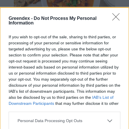
Greendex -
Do Not Process My Personal
Information
If you wish to opt-out of the sale, sharing to third parties, or
processing of your personal or sensitive information for
targeted advertising by us, please use the below opt-out
A chilis bab hús nélkül is csodálatos.
section to confirm your selection. Please note that after your
opt-out request is processed you may continue seeing
Így készítsd el!
interest-based ads based on personal information utilized by
us or personal information disclosed to third parties prior to
A babot érdemes előző este vízbe áztatni. Az
your opt-out. You may separately opt-out of the further
áztatóvizet főzés előtt feltétlenül öntsük le! A
disclosure of your personal information by third parties on the
IAB’s list of downstream participants. This information may
friss vízzel felöntött babot sózzuk meg, adjuk
also be disclosed by us to third parties on the
IAB’s List of
hozzá az apróra vágott vöröshagymát és a
Downstream Participants
that may further disclose it to other
hasábokra szelt zellergumót! Néhány percnyi
third parties.
főzés után adjuk hozzá a (nyáron frissen)
Personal Data Processing Opt Outs
morzsolt csemegekukoricát és a