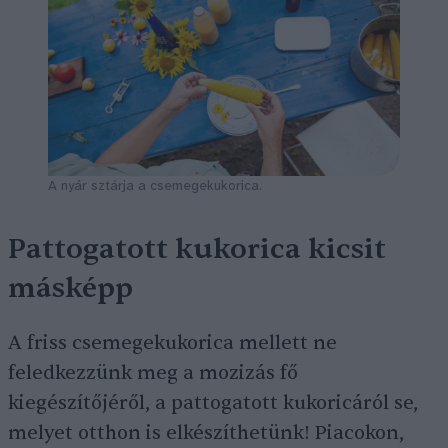
A nyár sztárja a csemegekukorica.
Pattogatott kukorica kicsit
másképp
A friss csemegekukorica mellett ne
feledkezzünk meg a mozizás fő
kiegészítőjéről, a pattogatott kukoricáról se,
melyet otthon is elkészíthetünk! Piacokon,