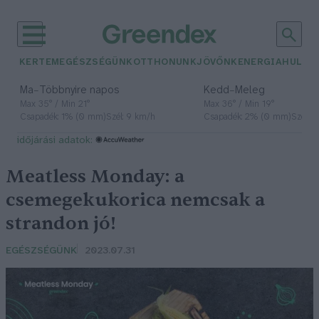
KERTEM
EGÉSZSÉGÜNK
OTTHONUNK
JÖVŐNK
ENERGIA
HULLA
–
–
Ma
Többnyire napos
Kedd
Meleg
Max 35° / Min 21°
Max 36° / Min 19°
Csapadék: 1% (0 mm)
Szél: 9 km/h
Csapadék: 2% (0 mm)
Szél: 
időjárási adatok:
Meatless Monday: a
csemegekukorica nemcsak a
strandon jó!
EGÉSZSÉGÜNK
2023.07.31