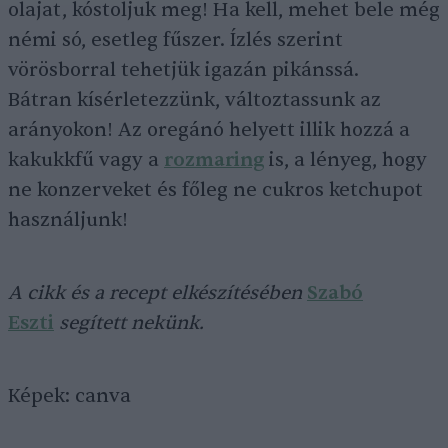
olajat, kóstoljuk meg! Ha kell, mehet bele még
némi só, esetleg fűszer. Ízlés szerint
vörösborral tehetjük igazán pikánssá.
Bátran kísérletezzünk, változtassunk az
arányokon! Az oregánó helyett illik hozzá a
kakukkfű vagy a
rozmaring
is, a lényeg, hogy
ne konzerveket és főleg ne cukros ketchupot
használjunk!
A cikk és a recept elkészítésében
Szabó
Eszti
segített nekünk.
Képek: canva