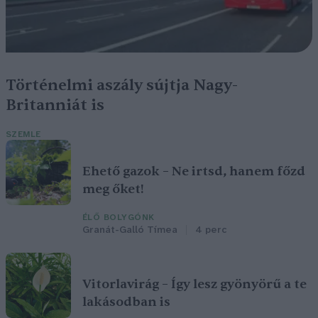
Történelmi aszály sújtja Nagy-
Britanniát is
SZEMLE
Ehető gazok – Ne irtsd, hanem főzd
meg őket!
ÉLŐ BOLYGÓNK
Granát-Galló Tímea
4 perc
Vitorlavirág – Így lesz gyönyörű a te
lakásodban is