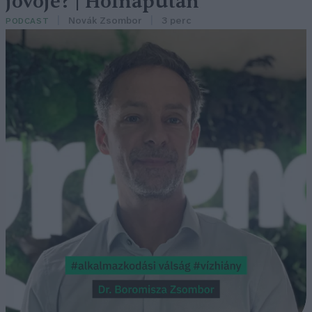
jövője? | Holnapután
Novák Zsombor
3 perc
PODCAST