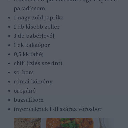
paradicsom
1 nagy zöldpaprika
1 db kisebb zeller
3 db babérlevél
1 ek kakaópor
0,5 kk fahéj
chili (ízlés szerint)
só, bors
római kömény
oregánó
bazsalikom
ínyenceknek 1 dl száraz vörösbor