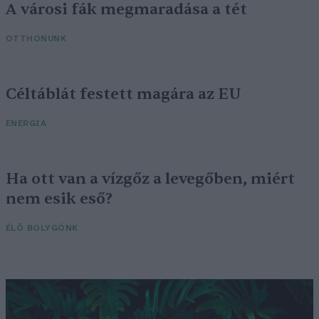
A városi fák megmaradása a tét
OTTHONUNK
Céltáblát festett magára az EU
ENERGIA
Ha ott van a vízgőz a levegőben, miért
nem esik eső?
ÉLŐ BOLYGÓNK