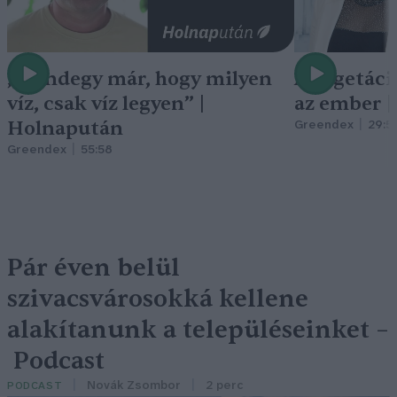
„Mindegy már, hogy milyen
A vegetáci
víz, csak víz legyen” |
az ember 
Holnapután
Greendex
29:5
Greendex
55:58
Pár éven belül
szivacsvárosokká kellene
alakítanunk a településeinket –
Podcast
Novák Zsombor
2 perc
PODCAST