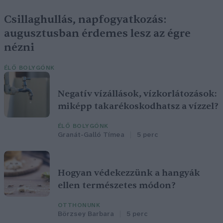
Csillaghullás, napfogyatkozás:
augusztusban érdemes lesz az égre
nézni
ÉLŐ BOLYGÓNK
Negatív vízállások, vízkorlátozások:
miképp takarékoskodhatsz a vízzel?
ÉLŐ BOLYGÓNK
Granát-Galló Tímea
5 perc
Hogyan védekezzünk a hangyák
ellen természetes módon?
OTTHONUNK
Börzsey Barbara
5 perc