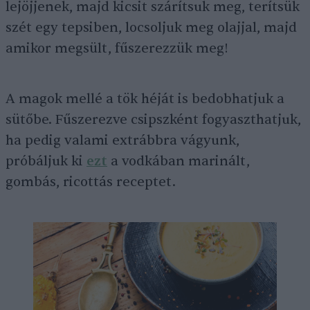
lejöjjenek, majd kicsit szárítsuk meg, terítsük
szét egy tepsiben, locsoljuk meg olajjal, majd
amikor megsült, fűszerezzük meg!
A magok mellé a tök héját is bedobhatjuk a
sütőbe. Fűszerezve csipszként fogyaszthatjuk,
ha pedig valami extrábbra vágyunk,
próbáljuk ki
ezt
a vodkában marinált,
gombás, ricottás receptet.