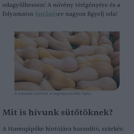
odagyűlhessen! A növény térigényére és a
folyamatos
öntözés
re nagyon figyelj oda!
A kanadai sütőtök a legnépszerűbb fajta.
Mit is hívunk sütőtöknek?
A Hamupipőke hintójára hasonlító, szürkés-