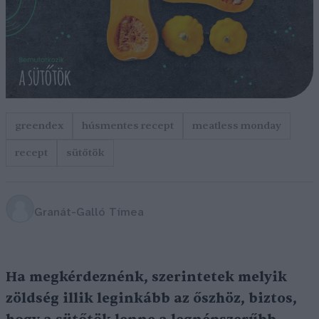
greendex
húsmentes recept
meatless monday
recept
sütőtök
Granát-Galló Tímea
Ha megkérdeznénk, szerintetek melyik
zöldség illik leginkább az őszhöz, biztos,