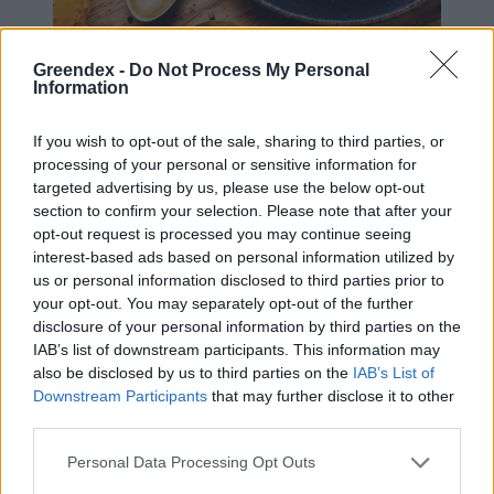
Greendex -
Do Not Process My Personal
Information
Kevés jobb dolog van ősszel egy tányér
sütőtökkrémlevesnél.
If you wish to opt-out of the sale, sharing to third parties, or
processing of your personal or sensitive information for
Diós bundában sült szejtán
targeted advertising by us, please use the below opt-out
section to confirm your selection. Please note that after your
márványsajtos sütőtökpürével
opt-out request is processed you may continue seeing
interest-based ads based on personal information utilized by
us or personal information disclosed to third parties prior to
Hozzávalók
your opt-out. You may separately opt-out of the further
disclosure of your personal information by third parties on the
1 kisebb vöröshagyma
IAB’s list of downstream participants. This information may
also be disclosed by us to third parties on the
IAB’s List of
1 közepes sütőtök
Downstream Participants
that may further disclose it to other
third parties.
15 dkg márványsajt
Personal Data Processing Opt Outs