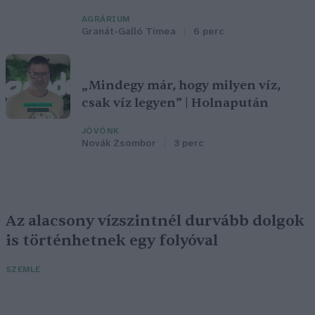
AGRÁRIUM
Granát-Galló Tímea
6 perc
„Mindegy már, hogy milyen víz,
csak víz legyen” | Holnapután
JÖVŐNK
Novák Zsombor
3 perc
Az alacsony vízszintnél durvább dolgok
is történhetnek egy folyóval
SZEMLE