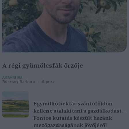
A régi gyümölcsfák őrzője
AGRÁRIUM
Börzsey Barbara
6 perc
Egymillió hektár szántóföldön
kellene átalakítani a gazdálkodást –
Fontos kutatás készült hazánk
mezőgazdaságának jövőjéről