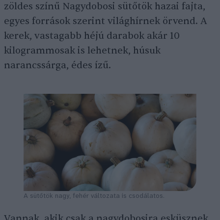
zöldes színű Nagydobosi sütőtök hazai fajta,
egyes források szerint világhírnek örvend. A
kerek, vastagabb héjú darabok akár 10
kilogrammosak is lehetnek, húsuk
narancssárga, édes ízű.
A sütőtök nagy, fehér változata is csodálatos.
Vannak, akik csak a nagydobosira esküsznek,