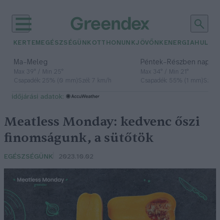
KERTEM
EGÉSZSÉGÜNK
OTTHONUNK
JÖVŐNK
ENERGIA
HULLA
–
–
Ma
Meleg
Péntek
Részben napos, 
Max 39° / Min 25°
Max 34° / Min 21°
Csapadék: 25% (0 mm)
Szél: 7 km/h
Csapadék: 55% (1 mm)
Szél: 
időjárási adatok:
Meatless Monday: kedvenc őszi
finomságunk, a sütőtök
EGÉSZSÉGÜNK
2023.10.02