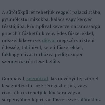
A sütőtökpürét tehetjük reggeli palacsintába,
gyümölcsturmixokba, kalács vagy kenyér
tésztájába, krumplival keverve narancssárga
gnocchit főzhetünk vele. Édes fűszerekkel,
mézzel kikeverve,
dióval
megszórva isteni
édesség, tahinivel, keleti fűszerekkel,
fokhagymával turbózva pedig szuper
szendvicskrém lesz belőle.
Gombával,
spenóttal
, kis növényi tejszínnel
lasagnetészta közé rétegezhetjük, vagy
rizottóba is tehetjük. Kockára vágva,
serpenyőben lepirítva, fűszerezve salátákhoz