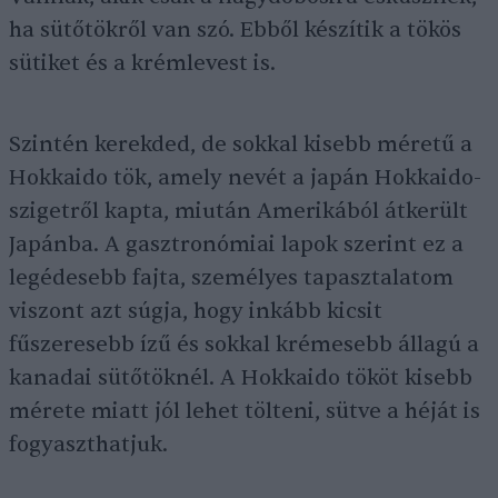
ha sütőtökről van szó. Ebből készítik a tökös
sütiket és a krémlevest is.
Szintén kerekded, de sokkal kisebb méretű a
Hokkaido tök, amely nevét a japán Hokkaido-
szigetről kapta, miután Amerikából átkerült
Japánba. A gasztronómiai lapok szerint ez a
legédesebb fajta, személyes tapasztalatom
viszont azt súgja, hogy inkább kicsit
fűszeresebb ízű és sokkal krémesebb állagú a
kanadai sütőtöknél. A Hokkaido tököt kisebb
mérete miatt jól lehet tölteni, sütve a héját is
fogyaszthatjuk.