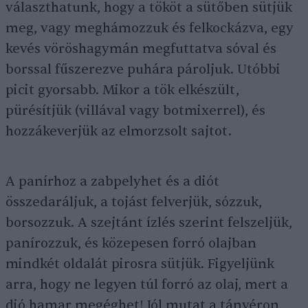
választhatunk, hogy a tököt a sütőben sütjük
meg, vagy meghámozzuk és felkockázva, egy
kevés vöröshagymán megfuttatva sóval és
borssal fűszerezve puhára pároljuk. Utóbbi
picit gyorsabb. Mikor a tök elkészült,
pürésítjük (villával vagy botmixerrel), és
hozzákeverjük az elmorzsolt sajtot.
A panírhoz a zabpelyhet és a diót
összedaráljuk, a tojást felverjük, sózzuk,
borsozzuk. A szejtánt ízlés szerint felszeljük,
panírozzuk, és közepesen forró olajban
mindkét oldalát pirosra sütjük. Figyeljünk
arra, hogy ne legyen túl forró az olaj, mert a
dió hamar megéghet! Jól mutat a tányéron