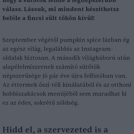
hogy a sütőtök lenne a legnépszerűbb
válasz. Lássuk, mi mindent készíthetsz
belőle a fincsi sült tökön kívül!
Szeptember végétől pumpkin spice lázban ég
az egész világ, legalábbis az Instagram-
oldalak biztosan. A második világháború után
alapélelmiszernek számító sütőtök
népszerűsége jó pár éve újra felfutóban van.
Az éttermek őszi-téli kínálatából és az otthoni
hobbiszakácsok menüjéből sem maradhat ki
ez az édes, sokrétű zöldség.
Hidd el, a szervezeted is a