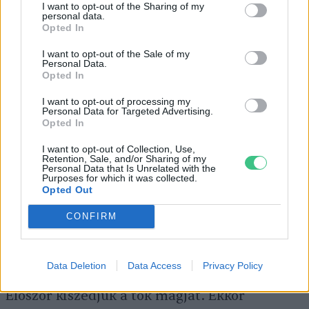
500 g kész, natúr szejtán
I want to opt-out of the Sharing of my
personal data.
Opted In
5 ek darált dió
I want to opt-out of the Sale of my
Personal Data.
3 ek zabpehely
Opted In
2 ek teljes kiőrlésű búzaliszt
I want to opt-out of processing my
Personal Data for Targeted Advertising.
Opted In
3 db tojás
I want to opt-out of Collection, Use,
Retention, Sale, and/or Sharing of my
6 ek zsiradék (olaj, vaj vagy zsír)
Personal Data that Is Unrelated with the
Purposes for which it was collected.
Opted Out
só és fehérbors
CONFIRM
Így készítsd el!
Data Deletion
Data Access
Privacy Policy
Először kiszedjük a tök magját. Ekkor