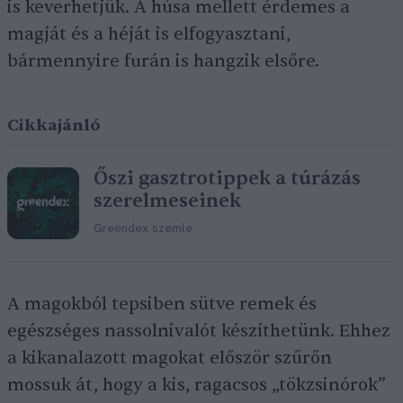
is keverhetjük. A húsa mellett érdemes a
magját és a héját is elfogyasztani,
bármennyire furán is hangzik elsőre.
Cikkajánló
Őszi gasztrotippek a túrázás
szerelmeseinek
Greendex szemle
A magokból tepsiben sütve remek és
egészséges nassolnivalót készíthetünk. Ehhez
a kikanalazott magokat először szűrőn
mossuk át, hogy a kis, ragacsos „tökzsinórok”