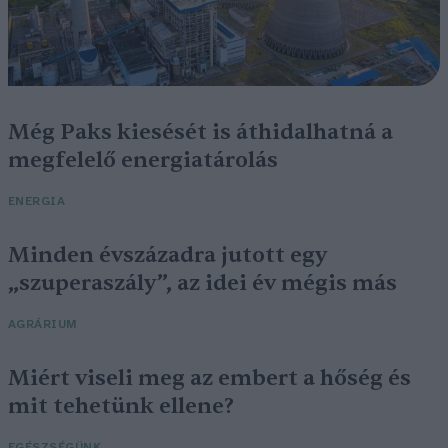
Még Paks kiesését is áthidalhatná a
megfelelő energiatárolás
ENERGIA
Minden évszázadra jutott egy
„szuperaszály”, az idei év mégis más
AGRÁRIUM
Miért viseli meg az embert a hőség és
mit tehetünk ellene?
EGÉSZSÉGÜNK