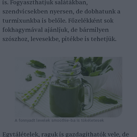
is. Fogyaszthatjuk salátákban,
szendvicsekben nyersen, de dobhatunk a
turmixunkba is belőle. Főzelékként sok
fokhagymával ajánljuk, de bármilyen
szószhoz, levesekbe, pitékbe is tehetjük.
A fonnyadt levelek smoothie-ba is tökéletesek
Egytálételek, raguk is gazdagíthatók vele, de