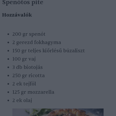
Spenótos pite
Hozzávalók
200 gr spenót
2 gerezd fokhagyma
150 gr teljes kiőrlésű búzaliszt
100 gr vaj
3 db biotojás
250 gr ricotta
2 ek tejföl
125 gr mozzarella
2 ek olaj