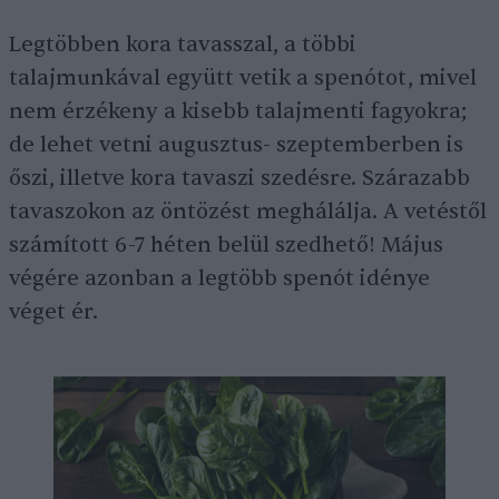
Legtöbben kora tavasszal, a többi
talajmunkával együtt vetik a spenótot, mivel
nem érzékeny a kisebb talajmenti fagyokra;
de lehet vetni augusztus- szeptemberben is
őszi, illetve kora tavaszi szedésre. Szárazabb
tavaszokon az öntözést meghálálja. A vetéstől
számított 6-7 héten belül szedhető! Május
végére azonban a legtöbb spenót idénye
véget ér.