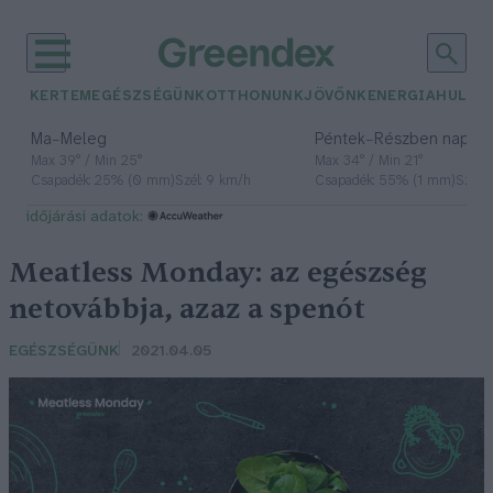
KERTEM
EGÉSZSÉGÜNK
OTTHONUNK
JÖVŐNK
ENERGIA
HULLA
–
–
Ma
Meleg
Péntek
Részben napos, 
Max 39° / Min 25°
Max 34° / Min 21°
Csapadék: 25% (0 mm)
Szél: 9 km/h
Csapadék: 55% (1 mm)
Szél: 
időjárási adatok:
Meatless Monday: az egészség
netovábbja, azaz a spenót
EGÉSZSÉGÜNK
2021.04.05