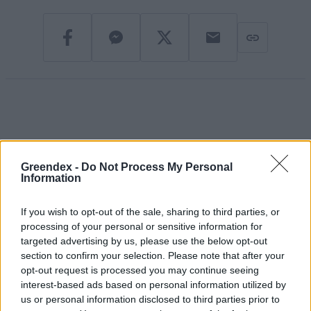
Pár éven belül szivacsvárosokká
Greendex -
Do Not Process My Personal
kellene alakítanunk a
Information
településeinket – Podcast
If you wish to opt-out of the sale, sharing to third parties, or
2 perc
PODCAST
processing of your personal or sensitive information for
targeted advertising by us, please use the below opt-out
section to confirm your selection. Please note that after your
Negatív vízállások, vízkorlátozások:
opt-out request is processed you may continue seeing
miképp takarékoskodhatsz a vízzel?
interest-based ads based on personal information utilized by
5 perc
ÉLŐ BOLYGÓNK
us or personal information disclosed to third parties prior to