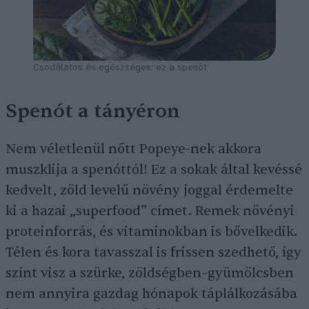
Csodálatos és egészséges: ez a spenót
Spenót a tányéron
Nem véletlenül nőtt Popeye-nek akkora
muszklija a spenóttól! Ez a sokak által kevéssé
kedvelt, zöld levelű növény joggal érdemelte
ki a hazai „superfood” címet. Remek növényi
proteinforrás, és vitaminokban is bővelkedik.
Télen és kora tavasszal is frissen szedhető, így
színt visz a szürke, zöldségben–gyümölcsben
nem annyira gazdag hónapok táplálkozásába