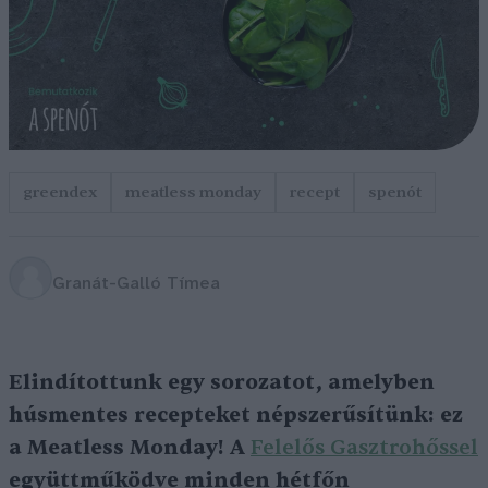
greendex
meatless monday
recept
spenót
Granát-Galló Tímea
Elindítottunk egy sorozatot, amelyben
húsmentes recepteket népszerűsítünk: ez
a Meatless Monday! A
Felelős Gasztrohőssel
együttműködve minden hétfőn