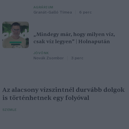
AGRÁRIUM
Granát-Galló Tímea
6 perc
„Mindegy már, hogy milyen víz,
csak víz legyen” | Holnapután
JÖVŐNK
Novák Zsombor
3 perc
Az alacsony vízszintnél durvább dolgok
is történhetnek egy folyóval
SZEMLE