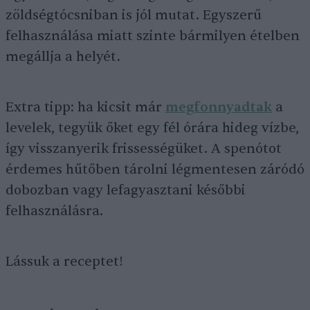
zöldségtócsniban is jól mutat. Egyszerű
felhasználása miatt szinte bármilyen ételben
megállja a helyét.
Extra tipp: ha kicsit már
megfonnyadtak
a
levelek, tegyük őket egy fél órára hideg vízbe,
így visszanyerik frissességüket. A spenótot
érdemes hűtőben tárolni légmentesen záródó
dobozban vagy lefagyasztani későbbi
felhasználásra.
Lássuk a receptet!