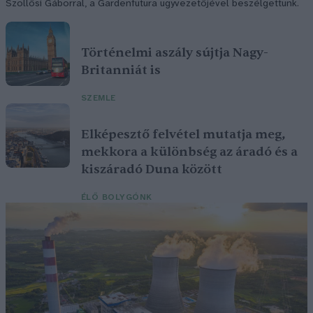
Szöllősi Gáborral, a Gardenfutura ügyvezetőjével beszélgettünk.
Történelmi aszály sújtja Nagy-
Britanniát is
SZEMLE
Elképesztő felvétel mutatja meg,
mekkora a különbség az áradó és a
kiszáradó Duna között
ÉLŐ BOLYGÓNK