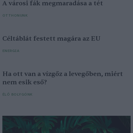
A városi fák megmaradása a tét
OTTHONUNK
Céltáblát festett magára az EU
ENERGIA
Ha ott van a vízgőz a levegőben, miért
nem esik eső?
ÉLŐ BOLYGÓNK