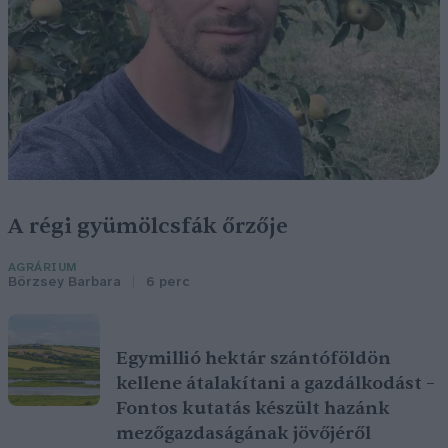
A régi gyümölcsfák őrzője
AGRÁRIUM
Börzsey Barbara
6 perc
Egymillió hektár szántóföldön
kellene átalakítani a gazdálkodást –
Fontos kutatás készült hazánk
mezőgazdaságának jövőjéről