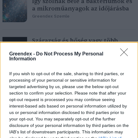
Így szólnak bele a baktériumok és
a mikroműanyagok az időjárásba
Greendex Szemle
Szárazság és hőség vagy több
csapadék? – Mire számíthatunk a
Greendex -
Do Not Process My Personal
„szuper” El Niñótól?
Information
Granát-Galló Tímea
If you wish to opt-out of the sale, sharing to third parties, or
processing of your personal or sensitive information for
A szélsőséges időjárás már a
targeted advertising by us, please use the below opt-out
mindennapjaink része, de vajon
section to confirm your selection. Please note that after your
hihetünk a klímamodelleknek?
opt-out request is processed you may continue seeing
interest-based ads based on personal information utilized by
Greendex
us or personal information disclosed to third parties prior to
your opt-out. You may separately opt-out of the further
disclosure of your personal information by third parties on the
IAB’s list of downstream participants. This information may
Olyan fordulat körvonalazódik,