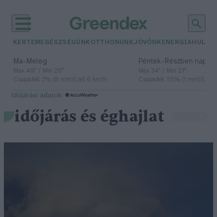
KERTEM
EGÉSZSÉGÜNK
OTTHONUNK
JÖVŐNK
ENERGIA
HULLA
–
–
Ma
Meleg
Péntek
Részben napos, 
Max 40° / Min 25°
Max 34° / Min 21°
Csapadék: 3% (0 mm)
Szél: 6 km/h
Csapadék: 55% (1 mm)
Szél: 
időjárási adatok:
időjárás és éghajlat