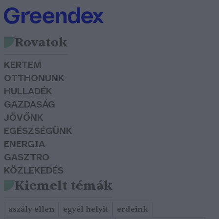
Rovatok
KERTEM
OTTHONUNK
HULLADÉK
GAZDASÁG
JÖVŐNK
EGÉSZSÉGÜNK
ENERGIA
GASZTRO
KÖZLEKEDÉS
Kiemelt témák
aszály ellen
egyél helyit
erdeink