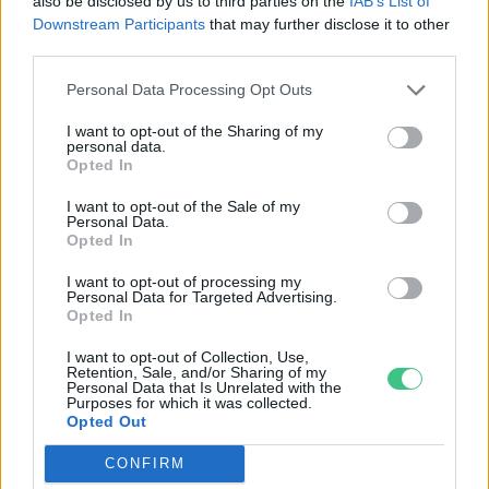
also be disclosed by us to third parties on the
IAB’s List of
amely meghatározhatja 2026
Downstream Participants
that may further disclose it to other
időjárását
third parties.
Major András
Personal Data Processing Opt Outs
I want to opt-out of the Sharing of my
personal data.
Opted In
Mi zajlik a Dunán?
I want to opt-out of the Sale of my
Greendex Szemle
Personal Data.
Opted In
I want to opt-out of processing my
Personal Data for Targeted Advertising.
Opted In
Viharvadászat: honnan tudhatjuk,
I want to opt-out of Collection, Use,
Retention, Sale, and/or Sharing of my
mi zajlik a felhők felett? – Podcast
Personal Data that Is Unrelated with the
Purposes for which it was collected.
Greendex
Opted Out
CONFIRM