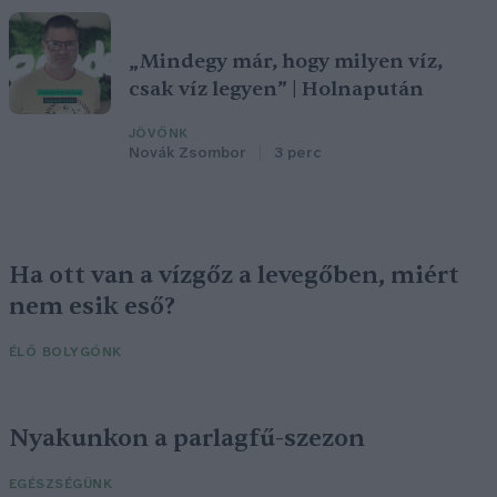
„Mindegy már, hogy milyen víz,
csak víz legyen” | Holnapután
JÖVŐNK
Novák Zsombor
3 perc
Ha ott van a vízgőz a levegőben, miért
nem esik eső?
ÉLŐ BOLYGÓNK
Nyakunkon a parlagfű-szezon
EGÉSZSÉGÜNK