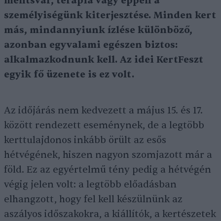
mentsvár, terápia vagy éppen a
személyiségünk kiterjesztése. Minden kert
más, mindannyiunk ízlése különböző,
azonban egyvalami egészen biztos:
alkalmazkodnunk kell. Az idei KertFeszt
egyik fő üzenete is ez volt.
Az időjárás nem kedvezett a május 15. és 17.
között rendezett eseménynek, de a legtöbb
kerttulajdonos inkább örült az esős
hétvégének, hiszen nagyon szomjazott már a
föld. Ez az egyértelmű tény pedig a hétvégén
végig jelen volt: a legtöbb előadásban
elhangzott, hogy fel kell készülnünk az
aszályos időszakokra, a kiállítók, a kertészetek