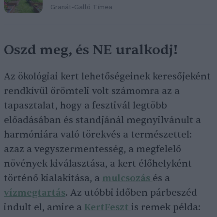
Granát-Galló Tímea
Oszd meg, és NE uralkodj!
Az ökológiai kert lehetőségeinek keresőjeként
rendkívül örömteli volt számomra az a
tapasztalat, hogy a fesztivál legtöbb
előadásában és standjánál megnyilvánult a
harmóniára való törekvés a természettel:
azaz a vegyszermentesség, a megfelelő
növények kiválasztása, a kert élőhelyként
történő kialakítása, a
mulcsozás
és a
vízmegtartás
. Az utóbbi időben párbeszéd
indult el, amire a
KertFeszt
is remek példa: