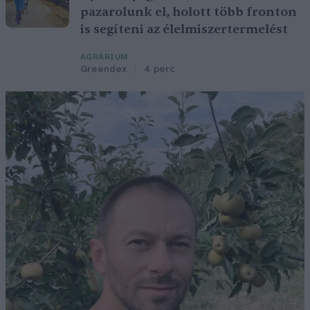
pazarolunk el, holott több fronton
is segíteni az élelmiszertermelést
AGRÁRIUM
Greendex
4 perc