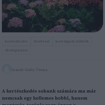
kertészkedés
KertFeszt
kerti tippek-trükkök
ökológiai kert
Granát-Galló Tímea
A kertészkedés sokunk számára ma már
nemcsak egy kellemes hobbi, hanem