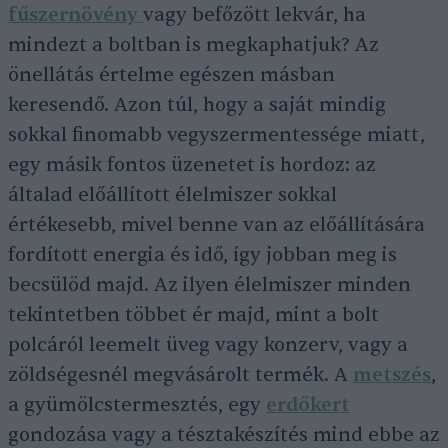
fűszernövény
vagy befőzött lekvár, ha
mindezt a boltban is megkaphatjuk? Az
önellátás értelme egészen másban
keresendő. Azon túl, hogy a saját mindig
sokkal finomabb vegyszermentessége miatt,
egy másik fontos üzenetet is hordoz: az
általad előállított élelmiszer sokkal
értékesebb, mivel benne van az előállítására
fordított energia és idő, így jobban meg is
becsülöd majd. Az ilyen élelmiszer minden
tekintetben többet ér majd, mint a bolt
polcáról leemelt üveg vagy konzerv, vagy a
zöldségesnél megvásárolt termék. A
metszés
,
a gyümölcstermesztés, egy
erdőkert
gondozása vagy a tésztakészítés mind ebbe az