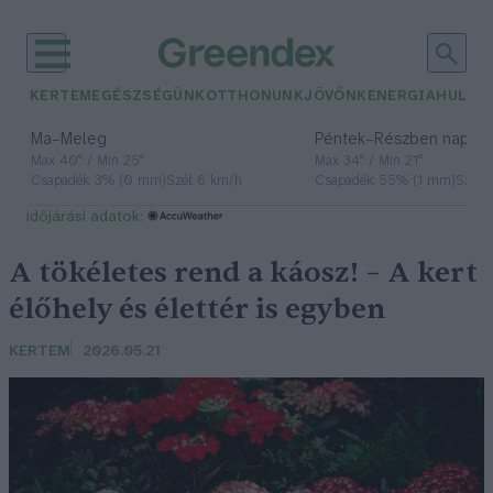
KERTEM
EGÉSZSÉGÜNK
OTTHONUNK
JÖVŐNK
ENERGIA
HULLA
–
–
Ma
Meleg
Péntek
Részben napos, 
Max 40° / Min 25°
Max 34° / Min 21°
Csapadék: 3% (0 mm)
Szél: 6 km/h
Csapadék: 55% (1 mm)
Szél: 
időjárási adatok:
A tökéletes rend a káosz! – A kert
élőhely és élettér is egyben
KERTEM
2026.05.21