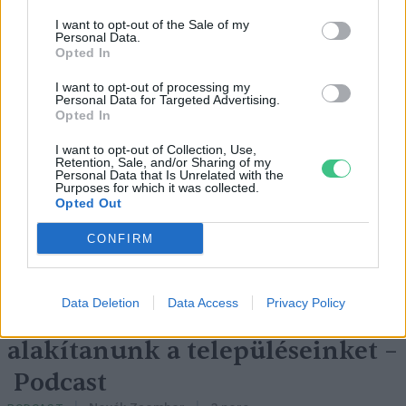
I want to opt-out of the Sale of my
Personal Data.
Opted In
I want to opt-out of processing my
„Mindegy már, hogy milyen
A vegetáci
Personal Data for Targeted Advertising.
víz, csak víz legyen” |
az ember 
Opted In
Holnapután
Greendex
29:5
I want to opt-out of Collection, Use,
Retention, Sale, and/or Sharing of my
Greendex
55:58
Personal Data that Is Unrelated with the
Purposes for which it was collected.
Opted Out
CONFIRM
Pár éven belül
Data Deletion
Data Access
Privacy Policy
szivacsvárosokká kellene
alakítanunk a településeinket –
Podcast