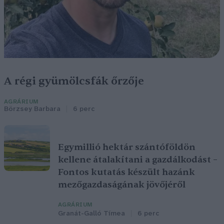
A régi gyümölcsfák őrzője
AGRÁRIUM
Börzsey Barbara
6 perc
Egymillió hektár szántóföldön
kellene átalakítani a gazdálkodást –
Fontos kutatás készült hazánk
mezőgazdaságának jövőjéről
AGRÁRIUM
Granát-Galló Tímea
6 perc