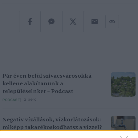
Pár éven belül szivacsvárosokká
kellene alakítanunk a
településeinket – Podcast
2 perc
PODCAST
Negatív vízállások, vízkorlátozások:
miképp takarékoskodhatsz a vízzel?
5 perc
ÉLŐ BOLYGÓNK