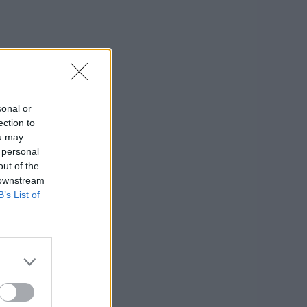
sonal or
ection to
ou may
 personal
out of the
 downstream
B’s List of