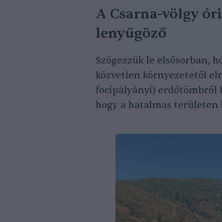
A Csarna-völgy ór
lenyűgöző
Szögezzük le elsősorban, h
közvetlen környezetétől el
focipályányi) erdőtömbről 
hogy a hatalmas területen b