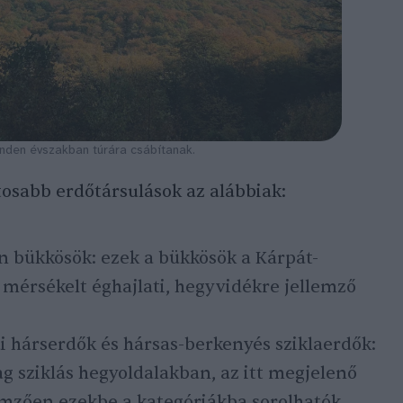
nden évszakban túrára csábítanak.
tosabb erdőtársulások az alábbiak:
bükkösök: ezek a bükkösök a Kárpát-
 mérsékelt éghajlati, hegyvidékre jellemző
ai hárserdők és hársas-berkenyés sziklaerdők:
g sziklás hegyoldalakban, az itt megjelenő
emzően ezekbe a kategóriákba sorolhatók.