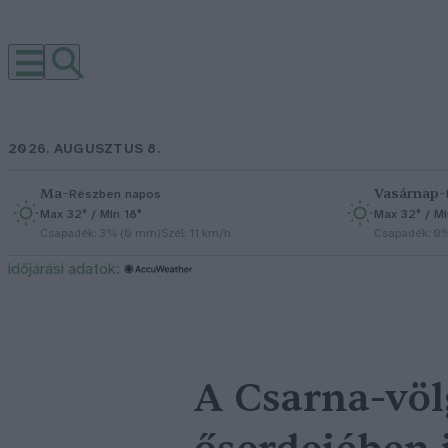
2026. AUGUSZTUS 8.
Ma
–
Vasárnap
–
Részben napos
Max 32° / Min 18°
Max 32° / Mi
Csapadék: 3% (0 mm)
Szél: 11 km/h
Csapadék: 0
időjárási adatok:
A Csarna-völ