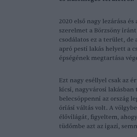
2020 első nagy lezárása és
szerelmet a Börzsöny iránt
csodálatos ez a terület, d
apró pesti lakás helyett a
épségének megtartása véget
Ezt nagy eséllyel csak az 
kicsi, nagyvárosi lakásban 
belecsöppenni az ország l
óriási váltás volt. A völgy
élővilágát, figyeltem, ahog
tüdőmbe azt az igazi, semm