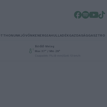
OTTHONUNK
JÖVŐNK
ENERGIA
HULLADÉK
GAZDASÁG
GASZTRO
Kedd
–
Meleg
Max 37° / Min 20°
Csapadék: 1% (0 mm)
Szél: 13 km/h