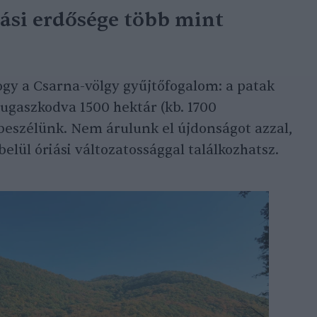
iási erdősége több mint
ogy a Csarna-völgy gyűjtőfogalom: a patak
rugaszkodva 1500 hektár (kb. 1700
beszélünk. Nem árulunk el újdonságot azzal,
elül óriási változatossággal találkozhatsz.