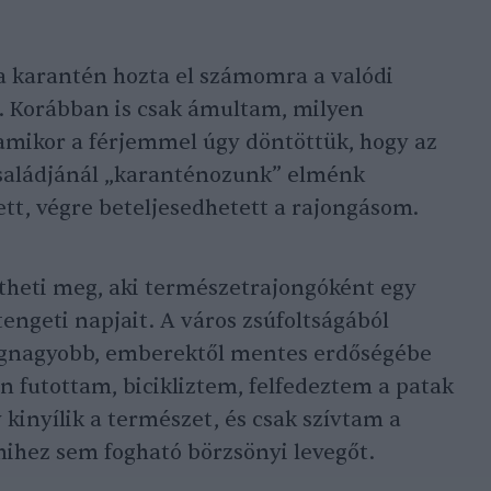
 a karantén hozta el számomra a valódi
. Korábban is csak ámultam, milyen
e amikor a férjemmel úgy döntöttük, hogy az
 családjánál „karanténozunk” elménk
t, végre beteljesedhetett a rajongásom.
értheti meg, aki természetrajongóként egy
tengeti napjait. A város zsúfoltságából
egnagyobb, emberektől mentes erdőségébe
ben futottam, bicikliztem, felfedeztem a patak
y kinyílik a természet, és csak szívtam a
ihez sem fogható börzsönyi levegőt.