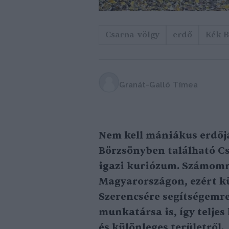
Csarna-völgy
erdő
Kék B
Granát-Galló Tímea
Nem kell mániákus erdőjá
Börzsönyben található C
igazi kuriózum. Számomr
Magyarországon, ezért k
Szerencsére segítségemre
munkatársa is, így teljes
és különleges területről.