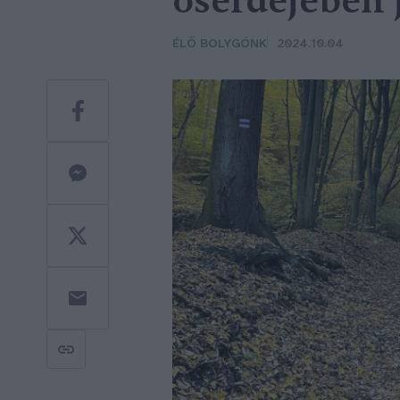
őserdejében 
ÉLŐ BOLYGÓNK
2024.10.04