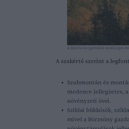
A Börzsöny gyönyörű erdőségei mi
A szakértő szerint a legfon
Szubmontán és montán 
medence jellegzetes, a
növényzeti övei.
Sziklai bükkösök, szikl
mivel a Börzsöny gazda
növénytársulások jell