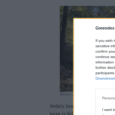
Greendex
If you wish 
sensitive in
confirm you
continue se
information 
further disc
participants
Downstream 
Minden évszakban csodálatos.
Persona
Nehéz lenne elfogultság nél
I want t
nem is feladatom. Ha valak