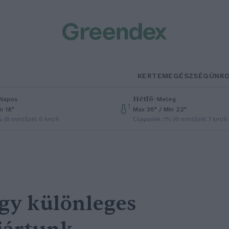
KERTEM
EGÉSZSÉGÜNK
Hétfő
–
Napos
Meleg
n 18°
Max 36° / Min 22°
% (0 mm)
Szél: 6 km/h
Csapadék: 1% (0 mm)
Szél: 7 km/h
gy különleges