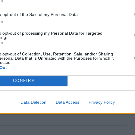
In
kodás nélkül a Börzsöny és a Csarna-völgy
o opt-out of the Sale of my Personal Data.
hetőségem van bemutatni ezt a területet
In
en keresztül is: a Duna Ipoly Nemzeti
to opt-out of processing my Personal Data for Targeted
eczi Kovács Ádám segítségével közelebbről
ing.
In
völgy flóráját és faunáját.
o opt-out of Collection, Use, Retention, Sale, and/or Sharing
ersonal Data that Is Unrelated with the Purposes for which it
lected.
Out
CONFIRM
bával: mire figyelj oda?
Data Deletion
Data Access
Privacy Policy
mea