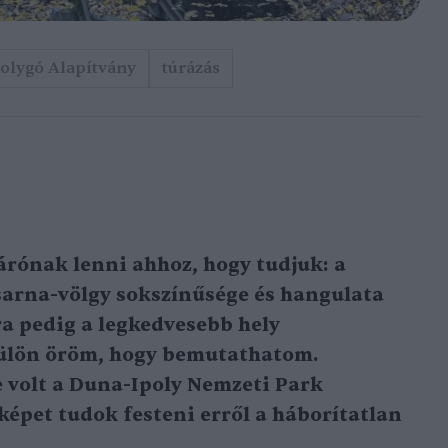
olygó Alapítvány
túrázás
rónak lenni ahhoz, hogy tudjuk: a
sarna-völgy sokszínűsége és hangulata
a pedig a legkedvesebb hely
ülön öröm, hogy bemutathatom.
 volt a Duna-Ipoly Nemzeti Park
 képet tudok festeni erről a háborítatlan