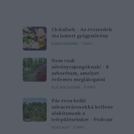
Cickafark – Az évezredek
óta ismert gyógynövény
1 perc
EGÉSZSÉGÜNK
Nem csak
növényrajongóknak! – 8
arborétum, amelyet
érdemes meglátogatni
5 perc
ÉLŐ BOLYGÓNK
Pár éven belül
szivacsvárosokká kellene
alakítanunk a
településeinket – Podcast
2 perc
PODCAST