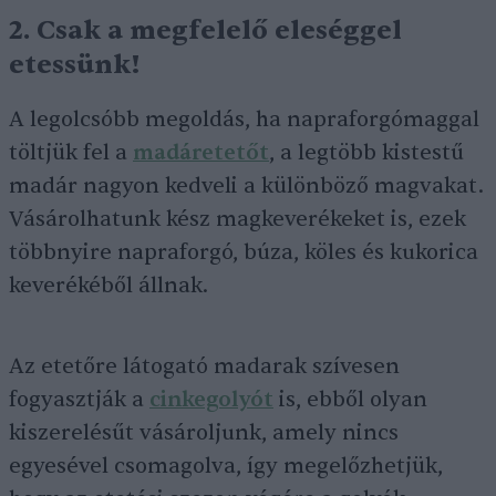
2. Csak a megfelelő eleséggel
etessünk!
A legolcsóbb megoldás, ha napraforgómaggal
töltjük fel a
madáretetőt
, a legtöbb kistestű
madár nagyon kedveli a különböző magvakat.
Vásárolhatunk kész magkeverékeket is, ezek
többnyire napraforgó, búza, köles és kukorica
keverékéből állnak.
Az etetőre látogató madarak szívesen
fogyasztják a
cinkegolyót
is, ebből olyan
kiszerelésűt vásároljunk, amely nincs
egyesével csomagolva, így megelőzhetjük,