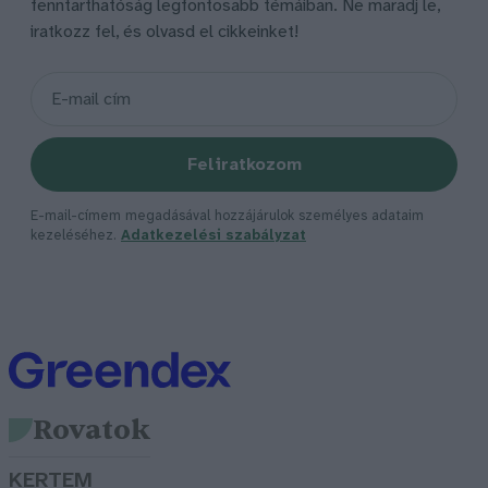
fenntarthatóság legfontosabb témáiban. Ne maradj le,
iratkozz fel, és olvasd el cikkeinket!
Feliratkozom
E-mail-címem megadásával hozzájárulok személyes adataim
kezeléséhez.
Adatkezelési szabályzat
Rovatok
KERTEM