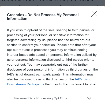
vízben. Sok esetben a kihelyezett víz nagyobb
vonzerőt jelent számukra, mint a
Greendex -
Do Not Process My Personal
Information
madáreleség! Az
itatás
elkezdése az etetésnél
is egyszerűbb, mivel lényegében semmilyen
If you wish to opt-out of the sale, sharing to third parties, or
anyagi ráfordítást nem igényel.
processing of your personal or sensitive information for
targeted advertising by us, please use the below opt-out
section to confirm your selection. Please note that after your
opt-out request is processed you may continue seeing
A madáritatóhoz nincs szükség másra, mint
interest-based ads based on personal information utilized by
egy leselejtezett kerámia vagy műanyag
us or personal information disclosed to third parties prior to
your opt-out. You may separately opt-out of the further
cserépalátétre, amelyet feltöltünk langyos
disclosure of your personal information by third parties on the
vízzel. A jég eltávolításán és az itató
IAB’s list of downstream participants. This information may
also be disclosed by us to third parties on the
IAB’s List of
újratöltésén kívül más teendőnk nincs vele.
Downstream Participants
that may further disclose it to other
Az itatót olyan helyre tegyük, ahol a madarak
third parties.
belátják a környezetüket, és a közelben
Personal Data Processing Opt Outs
található cserjéken meg tudnak szárítkozni.