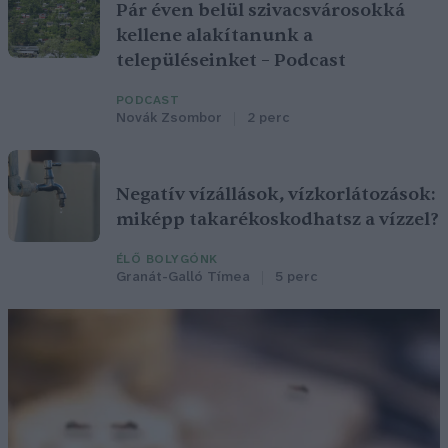
Pár éven belül szivacsvárosokká
kellene alakítanunk a
településeinket – Podcast
PODCAST
Novák Zsombor
2 perc
Negatív vízállások, vízkorlátozások:
miképp takarékoskodhatsz a vízzel?
ÉLŐ BOLYGÓNK
Granát-Galló Tímea
5 perc