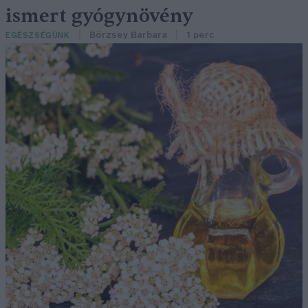
ismert gyógynövény
Börzsey Barbara
1 perc
EGÉSZSÉGÜNK