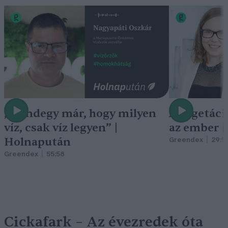
„Mindegy már, hogy milyen
A vegetáci
víz, csak víz legyen” |
az ember 
Holnapután
Greendex
29:5
Greendex
55:58
Cickafark – Az évezredek óta