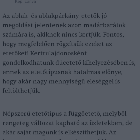
Kép: canva
Az ablak- és ablakpárkány-etetők jó
megoldást jelentenek azon madárbarátok
számára is, akiknek nincs kertjük. Fontos,
hogy megfelelően rögzítsük ezeket az
etetőket! Kerttulajdonosként
gondolkodhatunk dúcetető kihelyezésében is,
ennek az etetőtípusnak hatalmas előnye,
hogy akár nagy mennyiségű eleséggel is
feltölthetjük.
Népszerű etetőtípus a függőetető, melyből
rengeteg változat kapható az üzletekben, de
akár saját magunk is elkészíthetjük. Az