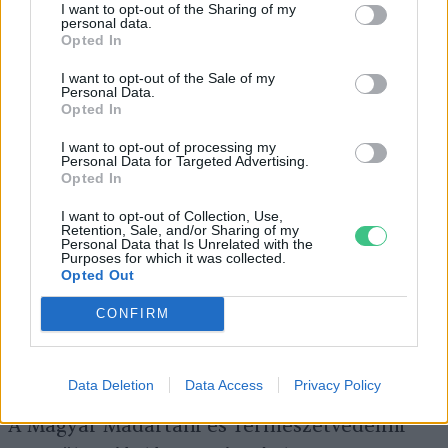
I want to opt-out of the Sharing of my
personal data.
Opted In
+1 tipp: házi megoldások cinkegolyó
I want to opt-out of the Sale of my
helyett
Personal Data.
Opted In
A bolti cinkegolyó remek etetőanyag, de van
I want to opt-out of processing my
Personal Data for Targeted Advertising.
egy nagy hátránya: bőven marad
Opted In
utána hulladék, amivel akaratlanul ugyan, de
I want to opt-out of Collection, Use,
szennyezzük a környezetet. Helyette
Retention, Sale, and/or Sharing of my
Personal Data that Is Unrelated with the
Purposes for which it was collected.
vásárolhatunk bőrös kacsa- vagy libahájat,
Opted Out
amelyből egy ökölnyi darab akár egész télen
CONFIRM
kiszolgálhatja a madarak igényeit, ára pedig
csupán néhány száz forint.
Data Deletion
Data Access
Privacy Policy
A Magyar Madártani és Természetvédelmi