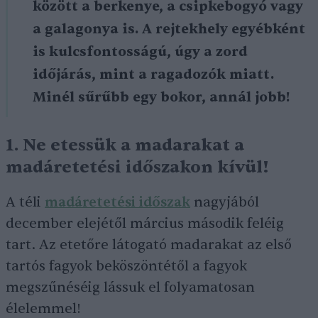
között a berkenye, a csipkebogyó vagy
a galagonya is. A rejtekhely egyébként
is kulcsfontosságú, úgy a zord
időjárás, mint a ragadozók miatt.
Minél sűrűbb egy bokor, annál jobb!
1. Ne etessük a madarakat a
madáretetési időszakon kívül!
A téli
madáretetési időszak
nagyjából
december elejétől március második feléig
tart. Az etetőre látogató madarakat az első
tartós fagyok beköszöntétől a fagyok
megszűnéséig lássuk el folyamatosan
élelemmel!