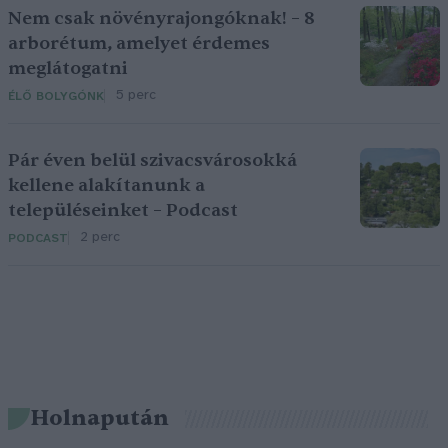
Nem csak növényrajongóknak! – 8
arborétum, amelyet érdemes
meglátogatni
5 perc
ÉLŐ BOLYGÓNK
Pár éven belül szivacsvárosokká
kellene alakítanunk a
településeinket – Podcast
2 perc
PODCAST
Holnapután