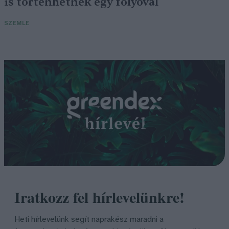
is történhetnek egy folyóval
SZEMLE
Iratkozz fel hírlevelünkre!
Heti hírlevelünk segít naprakész maradni a