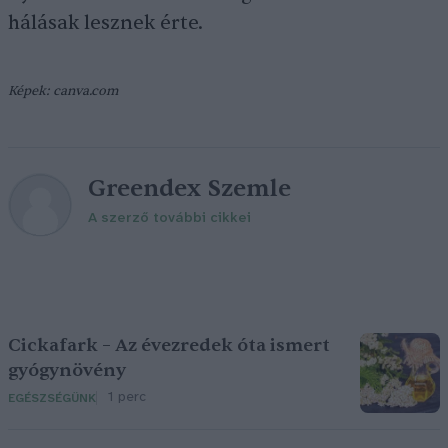
hálásak lesznek érte.
Képek: canva.com
Greendex Szemle
A szerző további cikkei
Cickafark – Az évezredek óta ismert
gyógynövény
1 perc
EGÉSZSÉGÜNK