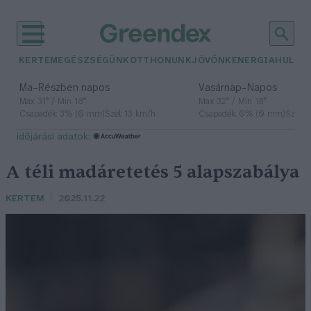
KERTEM
EGÉSZSÉGÜNK
OTTHONUNK
JÖVŐNK
ENERGIA
HULLA
–
–
Ma
Részben napos
Vasárnap
Napos
Max 31° / Min 18°
Max 32° / Min 18°
Csapadék: 3% (0 mm)
Szél: 13 km/h
Csapadék: 0% (0 mm)
Szél: 
időjárási adatok:
A téli madáretetés 5 alapszabálya
KERTEM
2025.11.22