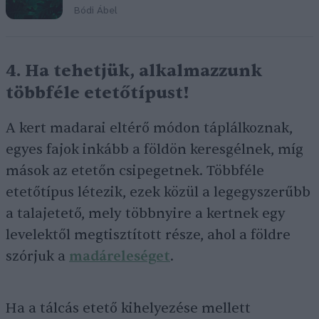
Bódi Ábel
4. Ha tehetjük, alkalmazzunk
többféle etetőtípust!
A kert madarai eltérő módon táplálkoznak,
egyes fajok inkább a földön keresgélnek, míg
mások az etetőn csipegetnek. Többféle
etetőtípus létezik, ezek közül a legegyszerűbb
a talajetető, mely többnyire a kertnek egy
levelektől megtisztított része, ahol a földre
szórjuk a
madáreleséget
.
Ha a tálcás etető kihelyezése mellett