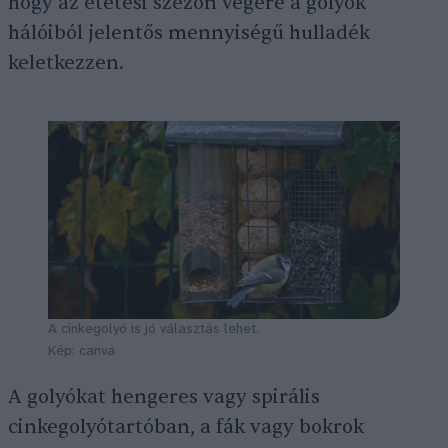
hogy az etetési szezon végére a golyók
hálóiból jelentős mennyiségű hulladék
keletkezzen.
A cinkegolyó is jó választás lehet.
Kép: canva
A golyókat hengeres vagy spirális
cinkegolyótartóban, a fák vagy bokrok