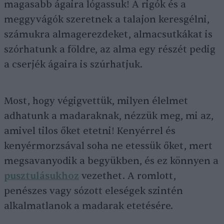
magasabb ágaira lógassuk! A rigók és a
meggyvágók szeretnek a talajon keresgélni,
számukra almagerezdeket, almacsutkákat is
szórhatunk a földre, az alma egy részét pedig
a cserjék ágaira is szúrhatjuk.
Most, hogy végigvettük, milyen élelmet
adhatunk a madaraknak, nézzük meg, mi az,
amivel tilos őket etetni! Kenyérrel és
kenyérmorzsával soha ne etessük őket, mert
megsavanyodik a begyükben, és ez könnyen a
pusztulásukhoz
vezethet. A romlott,
penészes vagy sózott eleségek szintén
alkalmatlanok a madarak etetésére.