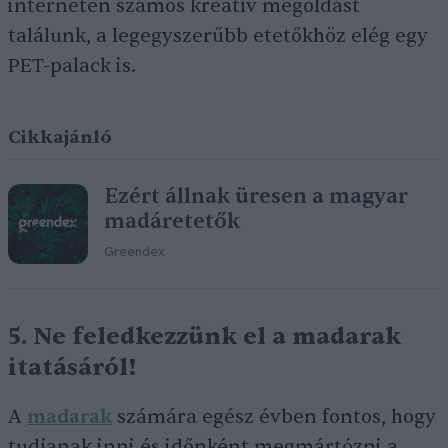
interneten számos kreatív megoldást
találunk, a legegyszerűbb etetőkhöz elég egy
PET-palack is.
Cikkajánló
Ezért állnak üresen a magyar
madáretetők
Greendex
5. Ne feledkezzünk el a madarak
itatásáról!
A
madarak
számára egész évben fontos, hogy
tudjanak inni és időnként megmártózni a