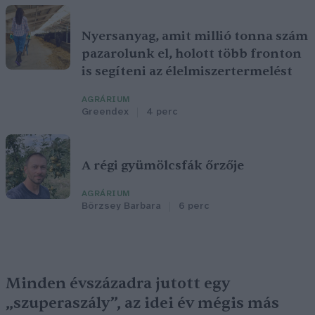
Nyersanyag, amit millió tonna szám
pazarolunk el, holott több fronton
is segíteni az élelmiszertermelést
AGRÁRIUM
Greendex
4 perc
A régi gyümölcsfák őrzője
AGRÁRIUM
Börzsey Barbara
6 perc
Minden évszázadra jutott egy
„szuperaszály”, az idei év mégis más