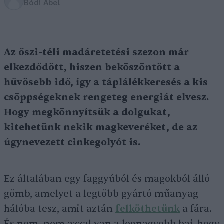
Bódi Ábel
Az őszi-téli madáretetési szezon már
elkezdődött, hiszen beköszöntött a
hűvösebb idő, így a
táplálékkeresés
a kis
csöppségeknek rengeteg energiát elvesz.
Hogy megkönnyítsük a dolgukat,
kitehetünk nekik magkeveréket, de az
úgynevezett cinkegolyót is.
Ez általában egy faggyúból és magokból álló
gömb, amelyet a legtöbb gyártó műanyag
hálóba tesz, amit aztán
felköthetünk
a fára.