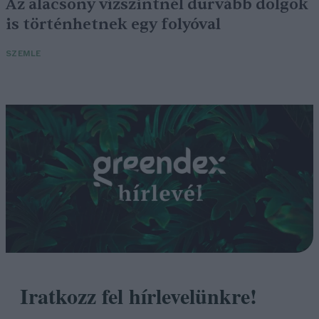
Az alacsony vízszintnél durvább dolgok
is történhetnek egy folyóval
SZEMLE
Iratkozz fel hírlevelünkre!