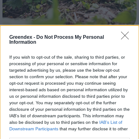
Greendex -
Do Not Process My Personal
A gyomok rendkívül sokoldalúak, mind életmódjukban, mind
Information
felhasználhatóságukban. Ráadásul a kertedet is támogathatják!
If you wish to opt-out of the sale, sharing to third parties, or
processing of your personal or sensitive information for
Születésnapi programokkal várja a
targeted advertising by us, please use the below opt-out
hétvégén a közönséget a 160 éves
section to confirm your selection. Please note that after your
Fővárosi Állatkert
opt-out request is processed you may continue seeing
interest-based ads based on personal information utilized by
us or personal information disclosed to third parties prior to
ÉLŐ BOLYGÓNK
your opt-out. You may separately opt-out of the further
disclosure of your personal information by third parties on the
Szedd magad őszibarack: itt vannak
IAB’s list of downstream participants. This information may
a legjobb lelőhelyek!
also be disclosed by us to third parties on the
IAB’s List of
Downstream Participants
that may further disclose it to other
SZEMLE
third parties.