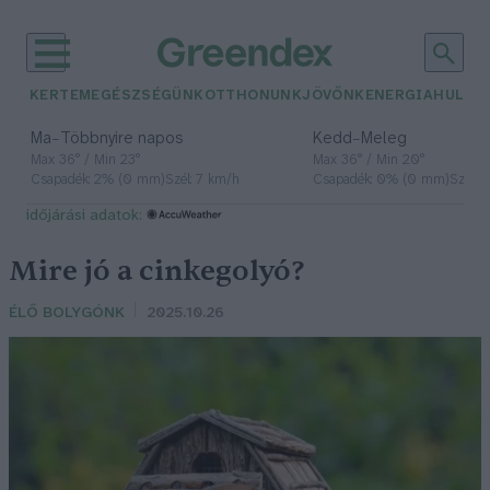
KERTEM
EGÉSZSÉGÜNK
OTTHONUNK
JÖVŐNK
ENERGIA
HULLA
–
–
Ma
Többnyire napos
Kedd
Meleg
Max 36° / Min 23°
Max 36° / Min 20°
Csapadék: 2% (0 mm)
Szél: 7 km/h
Csapadék: 0% (0 mm)
Szél: 
időjárási adatok:
Mire jó a cinkegolyó?
ÉLŐ BOLYGÓNK
2025.10.26