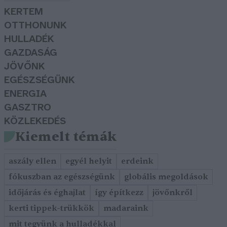
KERTEM
OTTHONUNK
HULLADÉK
GAZDASÁG
JÖVŐNK
EGÉSZSÉGÜNK
ENERGIA
GASZTRO
KÖZLEKEDÉS
Kiemelt témák
aszály ellen
egyél helyit
erdeink
fókuszban az egészségünk
globális megoldások
időjárás és éghajlat
így építkezz
jövőnkről
kerti tippek-trükkök
madaraink
mit tegyünk a hulladékkal