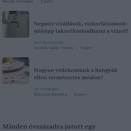
Novák Zsombor
2 perc
Negatív vízállások, vízkorlátozások:
miképp takarékoskodhatsz a vízzel?
ÉLŐ BOLYGÓNK
Granát-Galló Tímea
5 perc
Hogyan védekezzünk a hangyák
ellen természetes módon?
OTTHONUNK
Börzsey Barbara
5 perc
Minden évszázadra jutott egy