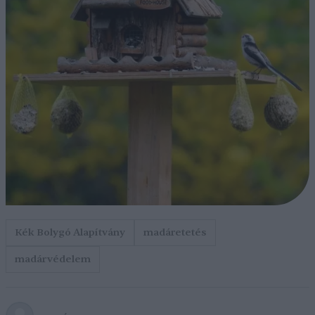
Kék Bolygó Alapítvány
madáretetés
madárvédelem