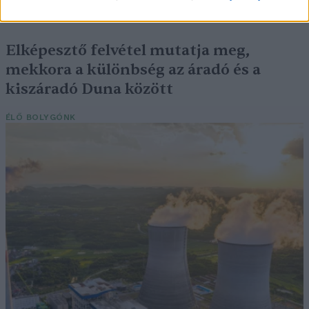
SZEMLE
Elképesztő felvétel mutatja meg,
mekkora a különbség az áradó és a
kiszáradó Duna között
ÉLŐ BOLYGÓNK