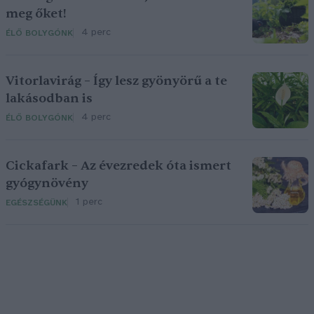
meg őket!
4 perc
ÉLŐ BOLYGÓNK
Vitorlavirág – Így lesz gyönyörű a te
lakásodban is
4 perc
ÉLŐ BOLYGÓNK
Cickafark – Az évezredek óta ismert
gyógynövény
1 perc
EGÉSZSÉGÜNK