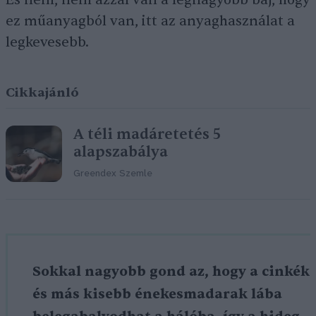
És nem, nem azzal van a legnagyobb baj, hogy
ez műanyagból van, itt az anyaghasználat a
legkevesebb.
Cikkajánló
A téli madáretetés 5
alapszabálya
Greendex Szemle
Sokkal nagyobb gond az, hogy a cinkék
és más kisebb énekesmadarak lába