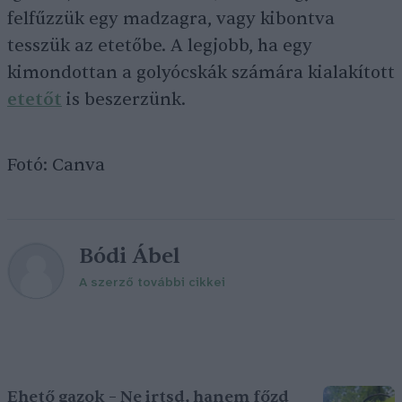
felfűzzük egy madzagra, vagy kibontva
tesszük az etetőbe. A legjobb, ha egy
kimondottan a golyócskák számára kialakított
etetőt
is beszerzünk.
Fotó: Canva
Bódi Ábel
A szerző további cikkei
Ehető gazok – Ne irtsd, hanem főzd