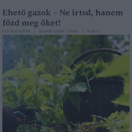
Ehető gazok – Ne irtsd, hanem
főzd meg őket!
Granát-Galló Tímea
4 perc
ÉLŐ BOLYGÓNK