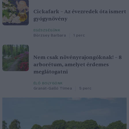
Cickafark – Az évezredek óta ismert
gyógynövény
EGÉSZSÉGÜNK
Börzsey Barbara
1 perc
Nem csak növényrajongóknak! – 8
arborétum, amelyet érdemes
meglátogatni
ÉLŐ BOLYGÓNK
Granát-Galló Tímea
5 perc