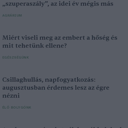
„szuperaszály”, az idei év mégis más
AGRÁRIUM
Miért viseli meg az embert a hőség és
mit tehetünk ellene?
EGÉSZSÉGÜNK
Csillaghullás, napfogyatkozás:
augusztusban érdemes lesz az égre
nézni
ÉLŐ BOLYGÓNK