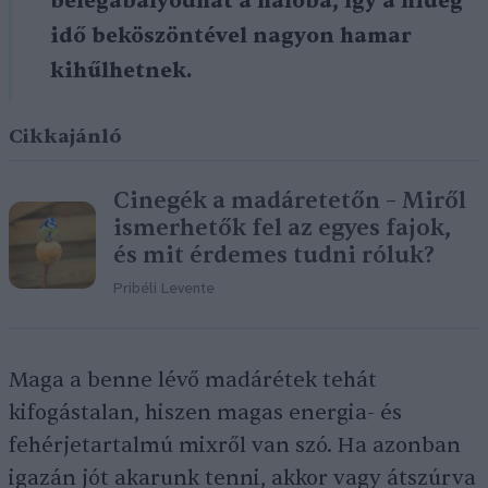
belegabalyodhat a hálóba, így a hideg
idő beköszöntével nagyon hamar
kihűlhetnek.
Cikkajánló
Cinegék a madáretetőn – Miről
ismerhetők fel az egyes fajok,
és mit érdemes tudni róluk?
Pribéli Levente
Maga a benne lévő madárétek tehát
kifogástalan, hiszen magas energia- és
fehérjetartalmú mixről van szó. Ha azonban
igazán jót akarunk tenni, akkor vagy átszúrva