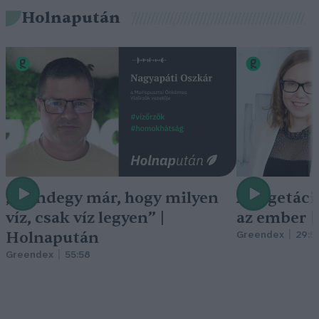
Holnapután
„Mindegy már, hogy milyen
A vegetáci
víz, csak víz legyen” |
az ember 
Holnapután
Greendex
29:5
Greendex
55:58