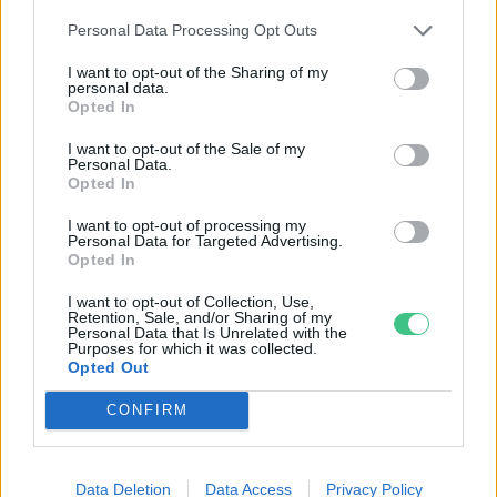
Personal Data Processing Opt Outs
I want to opt-out of the Sharing of my
personal data.
Opted In
I want to opt-out of the Sale of my
Personal Data.
Opted In
I want to opt-out of processing my
Personal Data for Targeted Advertising.
Opted In
Négy éven belül valósággá válhatnak az
I want to opt-out of Collection, Use,
Retention, Sale, and/or Sharing of my
elektromos repülőjáratok Európában
Personal Data that Is Unrelated with the
Purposes for which it was collected.
Opted Out
KÖZLEKEDÉS
CONFIRM
Történelmi aszály sújtja Nagy-
Britanniát is
Data Deletion
Data Access
Privacy Policy