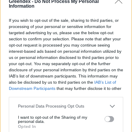
Greendex -
Do Not Process My Personal
Information
víz, csak víz legyen” |
az ember 
Holnapután
Greendex
29:5
If you wish to opt-out of the sale, sharing to third parties, or
Greendex
55:58
processing of your personal or sensitive information for
targeted advertising by us, please use the below opt-out
section to confirm your selection. Please note that after your
opt-out request is processed you may continue seeing
interest-based ads based on personal information utilized by
us or personal information disclosed to third parties prior to
Vitorlavirág – Így lesz gyönyörű
your opt-out. You may separately opt-out of the further
disclosure of your personal information by third parties on the
a te lakásodban is
IAB’s list of downstream participants. This information may
Lonkay Márta
4 perc
ÉLŐ BOLYGÓNK
also be disclosed by us to third parties on the
IAB’s List of
Downstream Participants
that may further disclose it to other
third parties.
Personal Data Processing Opt Outs
I want to opt-out of the Sharing of my
personal data.
Opted In