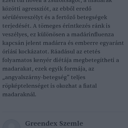
Ezen túl növeli a zsúfoltságot, a madarak
közötti agressziót, az ebből eredő
sérülésveszélyt és a fertőző betegségek
terjedését. A tömeges érintkezés ránk is
veszélyes, ez különösen a madárinfluenza
kapcsán jelent madárra és emberre egyaránt
óriási kockázatot. Ráadásul az etetés
folyamatos kenyér diétája megbetegítheti a
madarakat, ezek egyik formája, az
„angyalszárny-betegség” teljes
röpképtelenséget is okozhat a fiatal
madaraknál.
Greendex Szemle