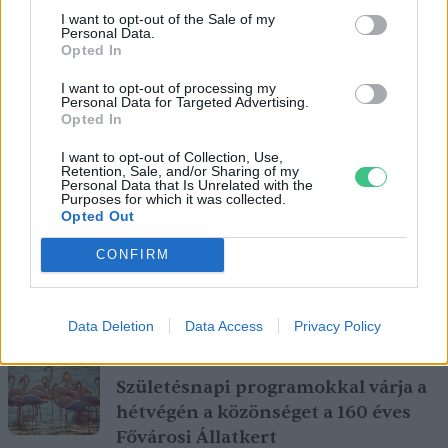
I want to opt-out of the Sale of my
Personal Data.
Opted In
I want to opt-out of processing my
Personal Data for Targeted Advertising.
Opted In
I want to opt-out of Collection, Use,
Retention, Sale, and/or Sharing of my
Personal Data that Is Unrelated with the
Purposes for which it was collected.
Opted Out
CONFIRM
A vitorlavirág ideális szobanövény, hiszen kiválóan tűri a meleget
és a fényszegény környezetet.
Data Deletion
Data Access
Privacy Policy
Születésnapi programokkal várja a
hétvégén a közönséget a 160 éves
Fővárosi Állatkert