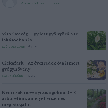
A szerző további cikkei
Vitorlavirág – Így lesz gyönyörű a te
lakásodban is
4 perc
ÉLŐ BOLYGÓNK
Cickafark – Az évezredek óta ismert
gyógynövény
1 perc
EGÉSZSÉGÜNK
Nem csak növényrajongóknak! – 8
arborétum, amelyet érdemes
meglátogatni