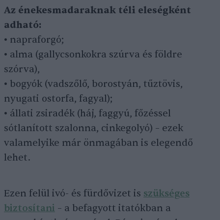
Az énekesmadaraknak téli eleségként
adható:
• napraforgó;
• alma (gallycsonkokra szúrva és földre
szórva),
• bogyók (vadszőlő, borostyán, tűztövis,
nyugati ostorfa, fagyal);
• állati zsiradék (háj, faggyú, főzéssel
sótlanított szalonna, cinkegolyó) – ezek
valamelyike már önmagában is elegendő
lehet.
Ezen felül ivó- és fürdővizet is
szükséges
biztosítani
– a befagyott itatókban a