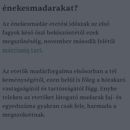
énekesmadarakat?
Az énekesmadár-etetési időszak az első
fagyok késő őszi beköszöntétől ezek
megszűnéséig, november második felétől
márciusig tart
.
Az etetők madárforgalma elsősorban a tél
keménységétől, ezen belül is főleg a hótakaró
vastagságától és tartósságától függ. Enyhe
teleken az etetőket látogató madarak faj- és
egyedszáma gyakran csak fele, harmada a
megszokottnak.