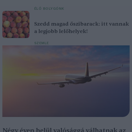
ÉLŐ BOLYGÓNK
Szedd magad őszibarack: itt vannak
a legjobb lelőhelyek!
SZEMLE
Négy éven belül valósággá válhatnak az