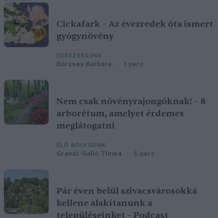
Cickafark – Az évezredek óta ismert
gyógynövény
EGÉSZSÉGÜNK
Börzsey Barbara
1 perc
Nem csak növényrajongóknak! – 8
arborétum, amelyet érdemes
meglátogatni
ÉLŐ BOLYGÓNK
Granát-Galló Tímea
5 perc
Pár éven belül szivacsvárosokká
kellene alakítanunk a
településeinket – Podcast