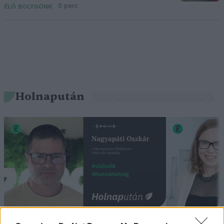
5 perc
ÉLŐ BOLYGÓNK
Holnapután
„Mindegy már, hogy milyen
A vegetáci