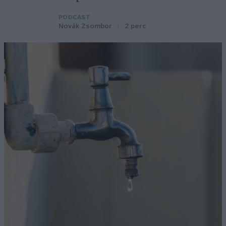
PODCAST
Novák Zsombor
2 perc