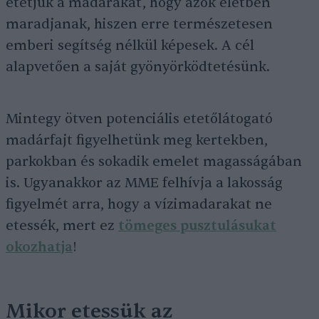
etetjük a madarakat, hogy azok életben
maradjanak, hiszen erre természetesen
emberi segítség nélkül képesek. A cél
alapvetően a saját gyönyörködtetésünk.
Mintegy ötven potenciális etetőlátogató
madárfajt figyelhetünk meg kertekben,
parkokban és sokadik emelet magasságában
is. Ugyanakkor az MME felhívja a lakosság
figyelmét arra, hogy a vízimadarakat ne
etessék, mert ez
tömeges pusztulásukat
okozhatja
!
Mikor etessük az