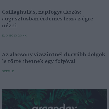
Csillaghullás, napfogyatkozás:
augusztusban érdemes lesz az égre
nézni
ÉLŐ BOLYGÓNK
Az alacsony vízszintnél durvább dolgok
is történhetnek egy folyóval
SZEMLE