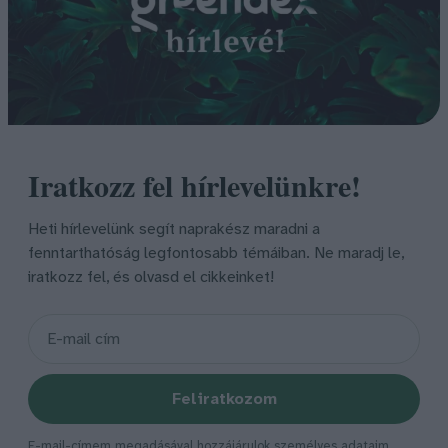
Iratkozz fel hírlevelünkre!
Heti hírlevelünk segít naprakész maradni a
fenntarthatóság legfontosabb témáiban. Ne maradj le,
iratkozz fel, és olvasd el cikkeinket!
Feliratkozom
E-mail-címem megadásával hozzájárulok személyes adataim