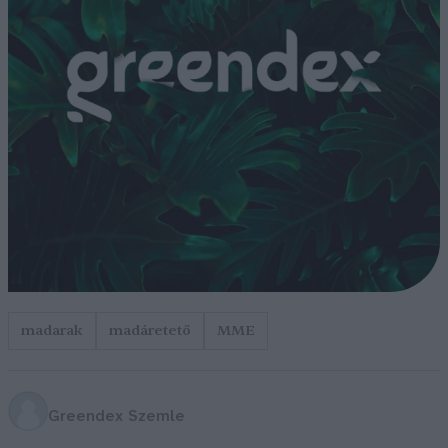
madarak
madáretető
MME
Greendex Szemle