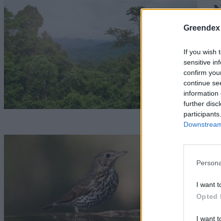
N
i
Greendex
e
If you wish 
sensitive in
G
confirm you
continue se
information 
further disc
participants
Downstream 
E
G
Persona
I want t
Opted 
I want t