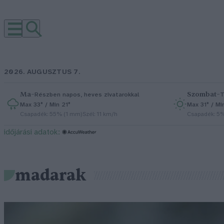
2026. AUGUSZTUS 7.
Ma
–
Szombat
–
Részben napos, heves zivatarokkal
T
Max 33° / Min 21°
Max 31° / Mi
Csapadék: 55% (1 mm)
Szél: 11 km/h
Csapadék: 5
időjárási adatok:
madarak