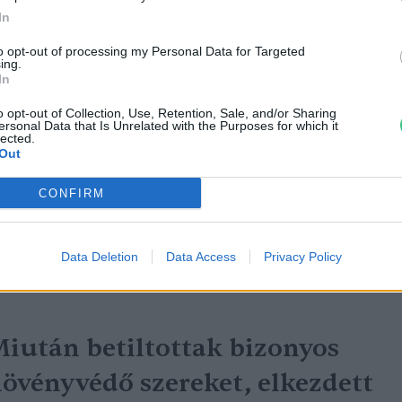
In
to opt-out of processing my Personal Data for Targeted
ing.
In
 téli madáretetés 5 alapszabálya
o opt-out of Collection, Use, Retention, Sale, and/or Sharing
ersonal Data that Is Unrelated with the Purposes for which it
reendex Szemle
lected.
Out
CONFIRM
Data Deletion
Data Access
Privacy Policy
iután betiltottak bizonyos
övényvédő szereket, elkezdett