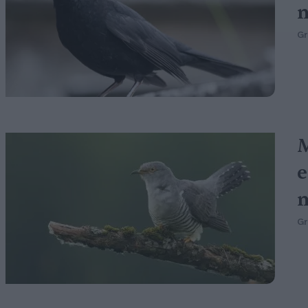
n
G
M
e
m
G