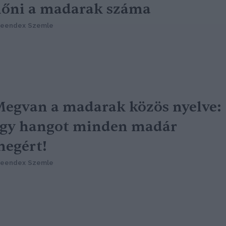
őni a madarak száma
reendex Szemle
egvan a madarak közös nyelve:
gy hangot minden madár
egért!
reendex Szemle