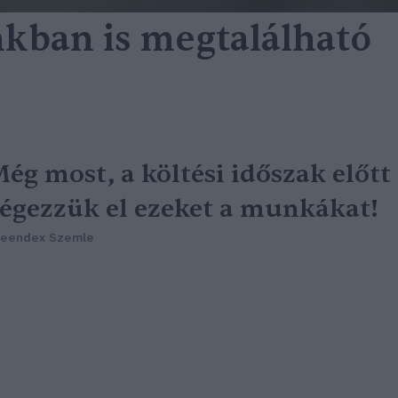
kban is megtalálható
ég most, a költési időszak előtt
égezzük el ezeket a munkákat!
reendex Szemle