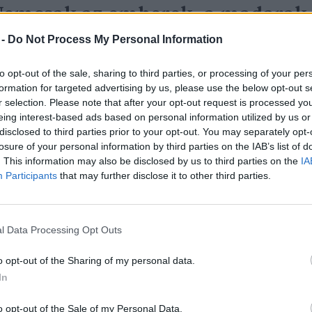
emcsak az emberek, a madarak
s értik a „tájszólást” Mozambik
 -
Do Not Process My Personal Information
rdeiben
to opt-out of the sale, sharing to third parties, or processing of your per
formation for targeted advertising by us, please use the below opt-out s
reendex Szemle
r selection. Please note that after your opt-out request is processed y
eing interest-based ads based on personal information utilized by us or
disclosed to third parties prior to your opt-out. You may separately opt-
losure of your personal information by third parties on the IAB’s list of
. This information may also be disclosed by us to third parties on the
IA
Participants
that may further disclose it to other third parties.
gy énekes lett az év madara?
reendex Szemle
l Data Processing Opt Outs
o opt-out of the Sharing of my personal data.
In
o opt-out of the Sale of my Personal Data.