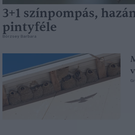
3+1 színpompás, hazán
pintyféle
Börzsey Barbara
M
v
G