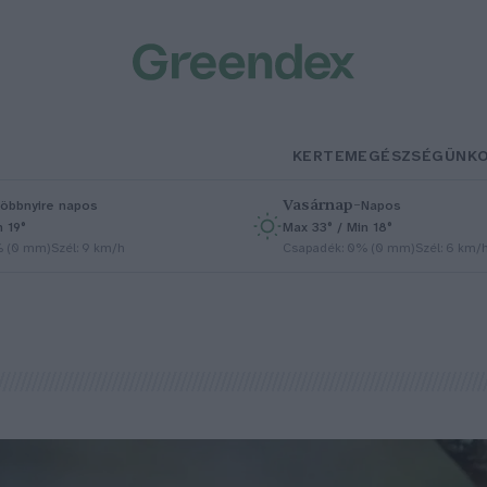
KERTEM
EGÉSZSÉGÜNK
Vasárnap
–
öbbnyire napos
Napos
n 19°
Max 33° / Min 18°
% (0 mm)
Szél: 9 km/h
Csapadék: 0% (0 mm)
Szél: 6 km/