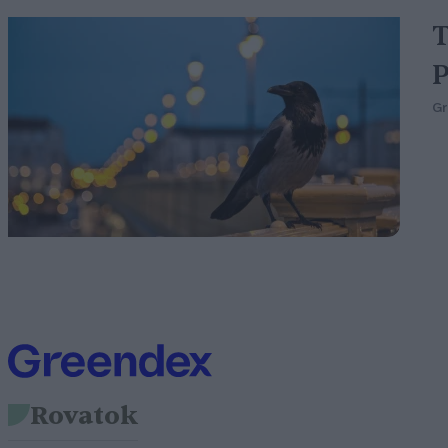
T
P
G
Rovatok