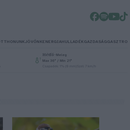
OTTHONUNK
JÖVŐNK
ENERGIA
HULLADÉK
GAZDASÁG
GASZTRO
Hétfő
–
Meleg
Max 36° / Min 21°
h
Csapadék: 1% (0 mm)
Szél: 7 km/h