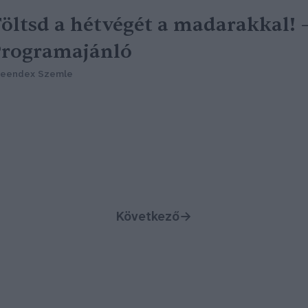
öltsd a hétvégét a madarakkal! 
rogramajánló
reendex Szemle
Következő
→