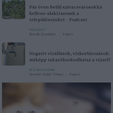
Pár éven belül szivacsvárosokká
kellene alakítanunk a
településeinket – Podcast
PODCAST
Novák Zsombor
2 perc
Negatív vízállások, vízkorlátozások:
miképp takarékoskodhatsz a vízzel?
ÉLŐ BOLYGÓNK
Granát-Galló Tímea
5 perc