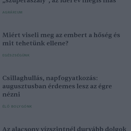
„szuperaszály”, az idei év mégis más
AGRÁRIUM
Miért viseli meg az embert a hőség és
mit tehetünk ellene?
EGÉSZSÉGÜNK
Csillaghullás, napfogyatkozás:
augusztusban érdemes lesz az égre
nézni
ÉLŐ BOLYGÓNK
Az alacsony vízszintnél durvább dolgok