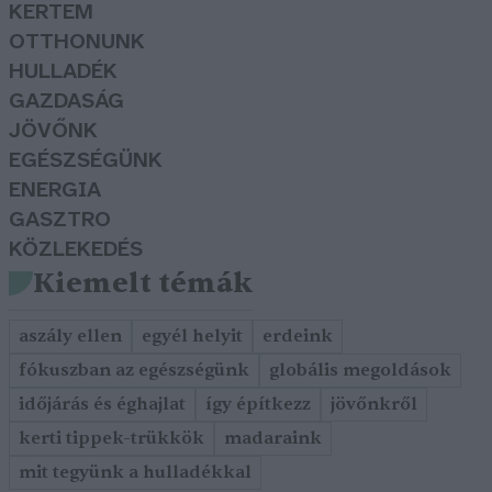
KERTEM
OTTHONUNK
HULLADÉK
GAZDASÁG
JÖVŐNK
EGÉSZSÉGÜNK
ENERGIA
GASZTRO
KÖZLEKEDÉS
Kiemelt témák
aszály ellen
egyél helyit
erdeink
fókuszban az egészségünk
globális megoldások
időjárás és éghajlat
így építkezz
jövőnkről
kerti tippek-trükkök
madaraink
mit tegyünk a hulladékkal