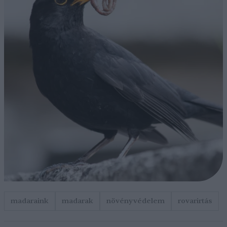
madaraink
madarak
növényvédelem
rovarirtás