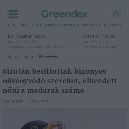
KERTEM
EGÉSZSÉGÜNK
OTTHONUNK
JÖVŐNK
ENERGIA
HULLA
–
–
Ma
Részben napos
Vasárnap
Napos
Max 32° / Min 18°
Max 32° / Min 18°
Csapadék: 3% (0 mm)
Szél: 9 km/h
Csapadék: 0% (0 mm)
Szél: 
időjárási adatok:
Miután betiltottak bizonyos
növényvédő szereket, elkezdett
nőni a madarak száma
AGRÁRIUM
2025.11.19