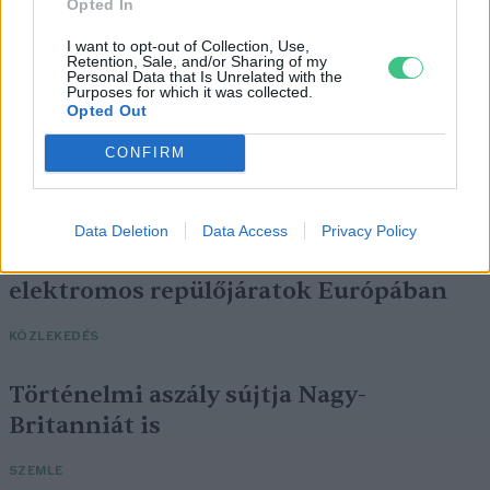
Opted In
I want to opt-out of Collection, Use,
Retention, Sale, and/or Sharing of my
Personal Data that Is Unrelated with the
Purposes for which it was collected.
Opted Out
CONFIRM
Data Deletion
Data Access
Privacy Policy
Négy éven belül valósággá válhatnak az
elektromos repülőjáratok Európában
KÖZLEKEDÉS
Történelmi aszály sújtja Nagy-
Britanniát is
SZEMLE