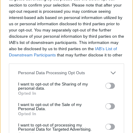
section to confirm your selection. Please note that after your
opt-out request is processed you may continue seeing
interest-based ads based on personal information utilized by
us or personal information disclosed to third parties prior to
Ezt a növényt már az őskorban is ismerték, a népi gyógyászatban
your opt-out. You may separately opt-out of the further
pedig ma is számos betegség ellen használják.
disclosure of your personal information by third parties on the
IAB’s list of downstream participants. This information may
also be disclosed by us to third parties on the
IAB’s List of
Születésnapi programokkal várja a
Downstream Participants
that may further disclose it to other
hétvégén a közönséget a 160 éves
third parties.
Fővárosi Állatkert
Personal Data Processing Opt Outs
ÉLŐ BOLYGÓNK
I want to opt-out of the Sharing of my
personal data.
Opted In
Szedd magad őszibarack: itt vannak
a legjobb lelőhelyek!
I want to opt-out of the Sale of my
Personal Data.
Opted In
SZEMLE
I want to opt-out of processing my
Personal Data for Targeted Advertising.