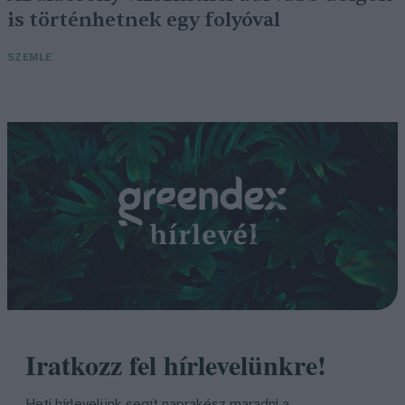
is történhetnek egy folyóval
SZEMLE
Iratkozz fel hírlevelünkre!
Heti hírlevelünk segít naprakész maradni a