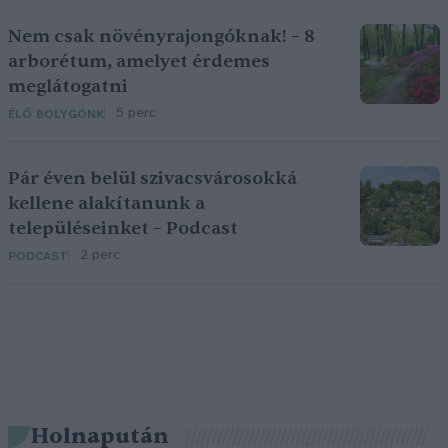
Nem csak növényrajongóknak! – 8
arborétum, amelyet érdemes
meglátogatni
5 perc
ÉLŐ BOLYGÓNK
Pár éven belül szivacsvárosokká
kellene alakítanunk a
településeinket – Podcast
2 perc
PODCAST
Holnapután