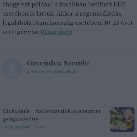
ahogy ezt például a korábban betiltott DDT
esetében is láttuk. Akkor a regenerálódás,
legalábbis Franciaország esetében, 10–25 évet
vett igénybe. (
Guardian
)
Greendex Szemle
A szerző további cikkei
Cickafark – Az évezredek óta ismert
gyógynövény
1 perc
EGÉSZSÉGÜNK