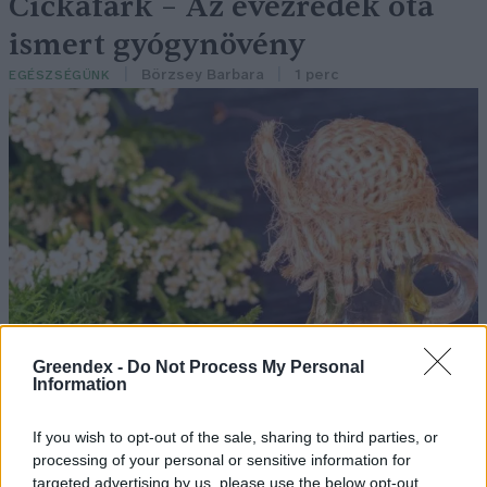
Cickafark – Az évezredek óta
ismert gyógynövény
Börzsey Barbara
1 perc
EGÉSZSÉGÜNK
Greendex -
Do Not Process My Personal
Information
If you wish to opt-out of the sale, sharing to third parties, or
processing of your personal or sensitive information for
targeted advertising by us, please use the below opt-out