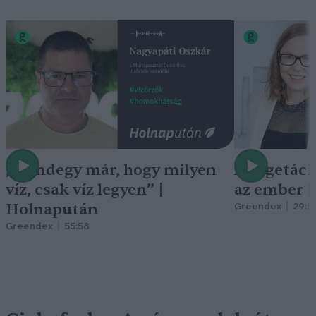
„Mindegy már, hogy milyen
A vegetáci
víz, csak víz legyen” |
az ember 
Holnapután
Greendex
29:5
Greendex
55:58