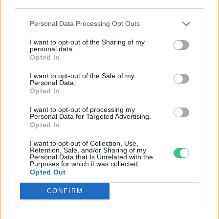
Csótányirtás környezetbarát
third parties.
módon – Kellemetlen látogatók a
Personal Data Processing Opt Outs
lakásban
Lonkay Márta
I want to opt-out of the Sharing of my
personal data.
Opted In
Kihalás fenyegeti a második
I want to opt-out of the Sale of my
legfontosabb beporzót
Personal Data.
Opted In
Greendex Szemle
I want to opt-out of processing my
Personal Data for Targeted Advertising.
Opted In
Nálatok laknak-e állatok? Az ágyi
I want to opt-out of Collection, Use,
poloska
Retention, Sale, and/or Sharing of my
Personal Data that Is Unrelated with the
Kazár Zalán Kristóf
Purposes for which it was collected.
Opted Out
CONFIRM