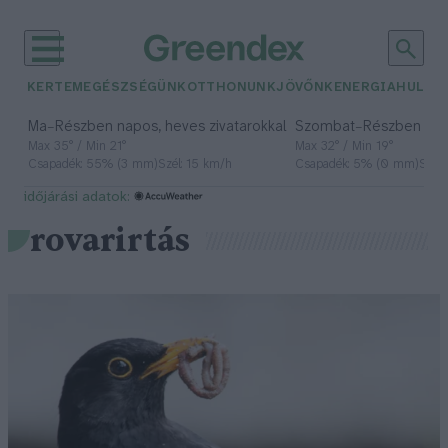
KERTEM
EGÉSZSÉGÜNK
OTTHONUNK
JÖVŐNK
ENERGIA
HULLA
–
–
Ma
Részben napos, heves zivatarokkal
Szombat
Részben na
Max 35° / Min 21°
Max 32° / Min 19°
Csapadék: 55% (3 mm)
Szél: 15 km/h
Csapadék: 5% (0 mm)
Szél:
időjárási adatok:
rovarirtás