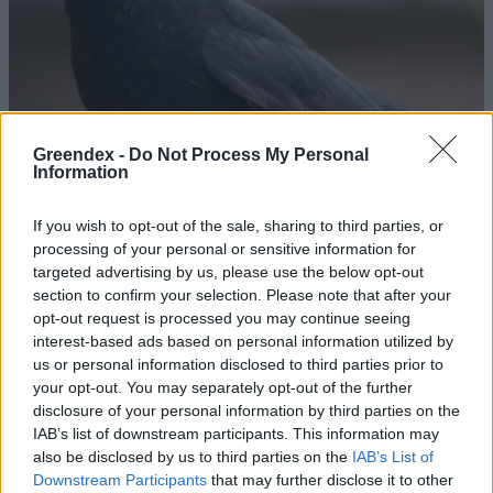
Greendex -
Do Not Process My Personal
Information
If you wish to opt-out of the sale, sharing to third parties, or
processing of your personal or sensitive information for
targeted advertising by us, please use the below opt-out
section to confirm your selection. Please note that after your
opt-out request is processed you may continue seeing
Miután betiltottak bizonyos
interest-based ads based on personal information utilized by
növényvédő szereket, elkezdett
us or personal information disclosed to third parties prior to
your opt-out. You may separately opt-out of the further
nőni a madarak száma
disclosure of your personal information by third parties on the
Greendex Szemle
IAB’s list of downstream participants. This information may
also be disclosed by us to third parties on the
IAB’s List of
Downstream Participants
that may further disclose it to other