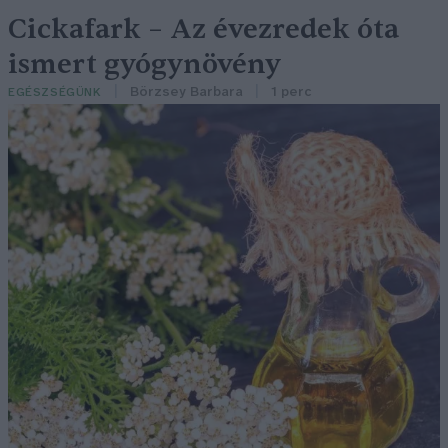
Cickafark – Az évezredek óta
ismert gyógynövény
Börzsey Barbara
1 perc
EGÉSZSÉGÜNK