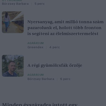
OTTHONUNK
Börzsey Barbara
5 perc
Nyersanyag, amit millió tonna szám
pazarolunk el, holott több fronton
is segíteni az élelmiszertermelést
AGRÁRIUM
Greendex
4 perc
A régi gyümölcsfák őrzője
AGRÁRIUM
Börzsey Barbara
6 perc
Minden évszázadra jutott egy