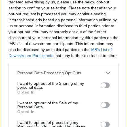
targeted advertising by us, please use the below opt-out
section to confirm your selection. Please note that after your
opt-out request is processed you may continue seeing
Nem csak növényrajongóknak! – 8
interest-based ads based on personal information utilized by
arborétum, amelyet érdemes
us or personal information disclosed to third parties prior to
meglátogatni
your opt-out. You may separately opt-out of the further
disclosure of your personal information by third parties on the
5 perc
ÉLŐ BOLYGÓNK
IAB’s list of downstream participants. This information may
also be disclosed by us to third parties on the
IAB’s List of
Downstream Participants
that may further disclose it to other
Pár éven belül szivacsvárosokká
third parties.
kellene alakítanunk a
településeinket – Podcast
Personal Data Processing Opt Outs
2 perc
PODCAST
I want to opt-out of the Sharing of my
personal data.
Opted In
I want to opt-out of the Sale of my
Personal Data.
Opted In
I want to opt-out of processing my
Personal Data for Targeted Advertising.