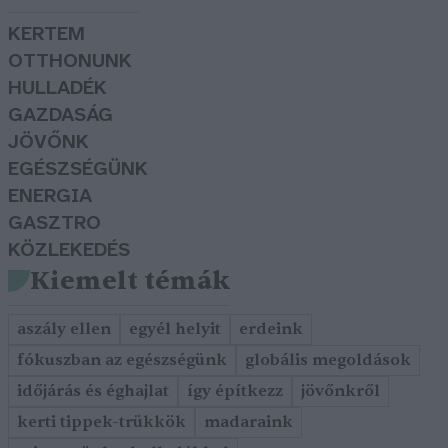
KERTEM
OTTHONUNK
HULLADÉK
GAZDASÁG
JÖVŐNK
EGÉSZSÉGÜNK
ENERGIA
GASZTRO
KÖZLEKEDÉS
Kiemelt témák
aszály ellen
egyél helyit
erdeink
fókuszban az egészségünk
globális megoldások
időjárás és éghajlat
így építkezz
jövőnkről
kerti tippek-trükkök
madaraink