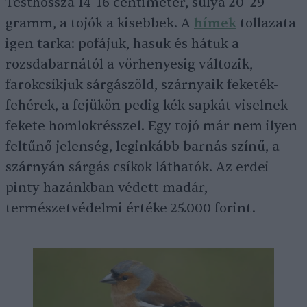
Testhossza 14–16 centiméter, súlya 20–29
gramm, a tojók a kisebbek. A
hímek
tollazata
igen tarka: pofájuk, hasuk és hátuk a
rozsdabarnától a vörhenyesig változik,
farokcsíkjuk sárgászöld, szárnyaik feketék-
fehérek, a fejükön pedig kék sapkát viselnek
fekete homlokrésszel. Egy tojó már nem ilyen
feltűnő jelenség, leginkább barnás színű, a
szárnyán sárgás csíkok láthatók. Az erdei
pinty hazánkban védett madár,
természetvédelmi értéke 25.000 forint.