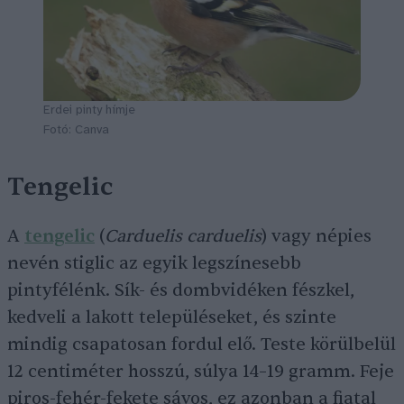
Erdei pinty hímje
Fotó: Canva
Tengelic
A
tengelic
(
Carduelis carduelis
) vagy népies
nevén stiglic az egyik legszínesebb
pintyfélénk. Sík- és dombvidéken fészkel,
kedveli a lakott településeket, és szinte
mindig csapatosan fordul elő. Teste körülbelül
12 centiméter hosszú, súlya 14–19 gramm. Feje
piros-fehér-fekete sávos, ez azonban a fiatal