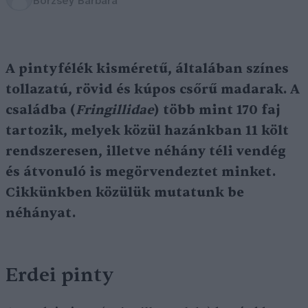
Börzsey Barbara
A pintyfélék kisméretű, általában színes
tollazatú, rövid és kúpos csőrű madarak. A
családba (
Fringillidae
) több mint 170 faj
tartozik, melyek közül hazánkban 11 költ
rendszeresen, illetve néhány téli vendég
és átvonuló is megörvendeztet minket.
Cikkünkben közülük mutatunk be
néhányat.
Erdei pinty