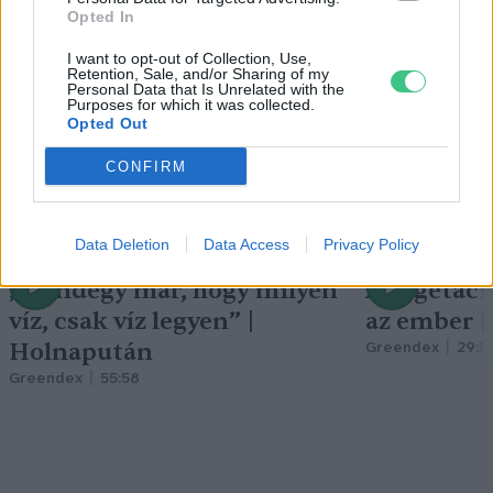
Holnapután
Opted In
I want to opt-out of Collection, Use,
Retention, Sale, and/or Sharing of my
Personal Data that Is Unrelated with the
Purposes for which it was collected.
Opted Out
CONFIRM
Data Deletion
Data Access
Privacy Policy
„Mindegy már, hogy milyen
A vegetáci
víz, csak víz legyen” |
az ember 
Holnapután
Greendex
29:5
Greendex
55:58