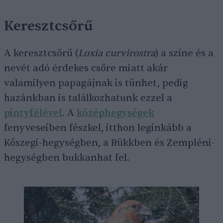
Keresztcsőrű
A keresztcsőrű (
Loxia curvirostra
) a színe és a
nevét adó érdekes csőre miatt akár
valamilyen papagájnak is tűnhet, pedig
hazánkban is találkozhatunk ezzel a
pintyfélével
. A
középhegységek
fenyveseiben fészkel, itthon leginkább a
Kőszegi-hegységben, a Bükkben és Zempléni-
hegységben bukkanhat fel.