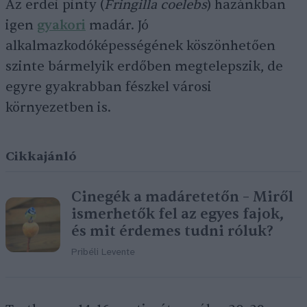
Az erdei pinty (
Fringilla coelebs
) hazánkban
igen
gyakori
madár. Jó
alkalmazkodóképességének köszönhetően
szinte bármelyik erdőben megtelepszik, de
egyre gyakrabban fészkel városi
környezetben is.
Cikkajánló
Cinegék a madáretetőn – Miről
ismerhetők fel az egyes fajok,
és mit érdemes tudni róluk?
Pribéli Levente