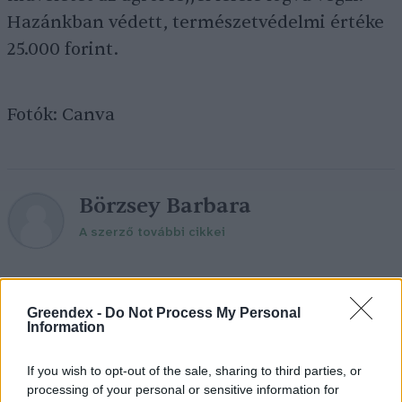
Hazánkban védett, természetvédelmi értéke
25.000 forint.
Fotók: Canva
Börzsey Barbara
A szerző további cikkei
Greendex -
Do Not Process My Personal
Information
Cickafark – Az évezredek óta ismert
gyógynövény
If you wish to opt-out of the sale, sharing to third parties, or
processing of your personal or sensitive information for
1 perc
EGÉSZSÉGÜNK