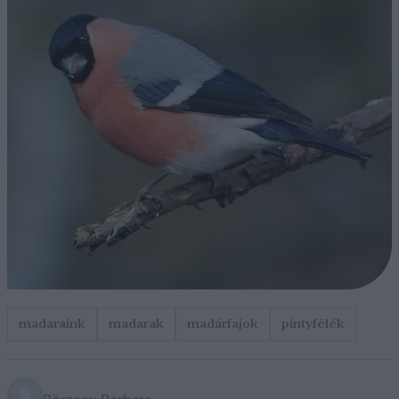
madaraink
madarak
madárfajok
pintyfélék