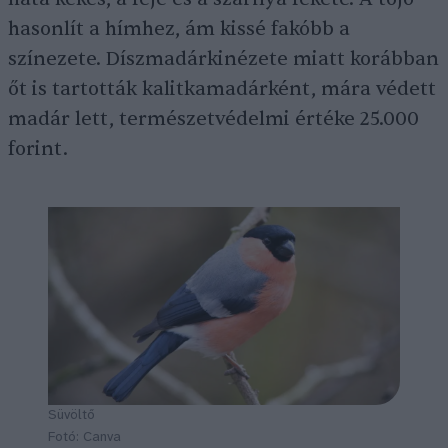
hasonlít a hímhez, ám kissé fakóbb a
színezete. Díszmadárkinézete miatt korábban
őt is tartották kalitkamadárként, mára védett
madár lett, természetvédelmi értéke 25.000
forint.
Süvöltő
Fotó: Canva