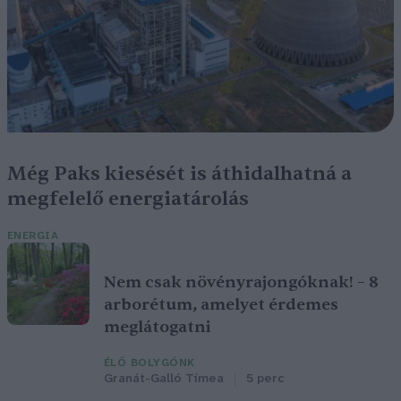
Még Paks kiesését is áthidalhatná a
megfelelő energiatárolás
ENERGIA
Nem csak növényrajongóknak! – 8
arborétum, amelyet érdemes
meglátogatni
ÉLŐ BOLYGÓNK
Granát-Galló Tímea
5 perc