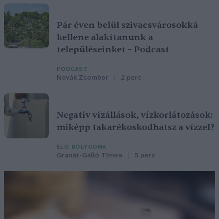
Pár éven belül szivacsvárosokká
kellene alakítanunk a
településeinket – Podcast
PODCAST
Novák Zsombor
2 perc
Negatív vízállások, vízkorlátozások:
miképp takarékoskodhatsz a vízzel?
ÉLŐ BOLYGÓNK
Granát-Galló Tímea
5 perc