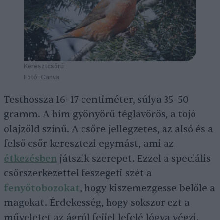
Keresztcsőrű
Fotó: Canva
Testhossza 16–17 centiméter, súlya 35–50
gramm. A hím gyönyörű téglavörös, a tojó
olajzöld színű. A csőre jellegzetes, az alsó és a
felső csőr keresztezi egymást, ami az
étkezésben
játszik szerepet. Ezzel a speciális
csőrszerkezettel feszegeti szét a
fenyőtobozokat
, hogy kiszemezgesse belőle a
magokat. Érdekesség, hogy sokszor ezt a
műveletet az ágról fejjel lefelé lógva végzi.