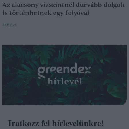
Az alacsony vízszintnél durvább dolgok
is történhetnek egy folyóval
SZEMLE
Iratkozz fel hírlevelünkre!