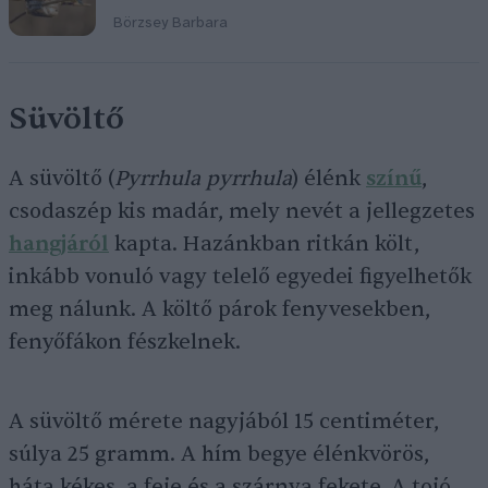
Börzsey Barbara
Süvöltő
A süvöltő (
Pyrrhula pyrrhula
) élénk
színű
,
csodaszép kis madár, mely nevét a jellegzetes
hangjáról
kapta. Hazánkban ritkán költ,
inkább vonuló vagy telelő egyedei figyelhetők
meg nálunk. A költő párok fenyvesekben,
fenyőfákon fészkelnek.
A süvöltő mérete nagyjából 15 centiméter,
súlya 25 gramm. A hím begye élénkvörös,
háta kékes, a feje és a szárnya fekete. A tojó