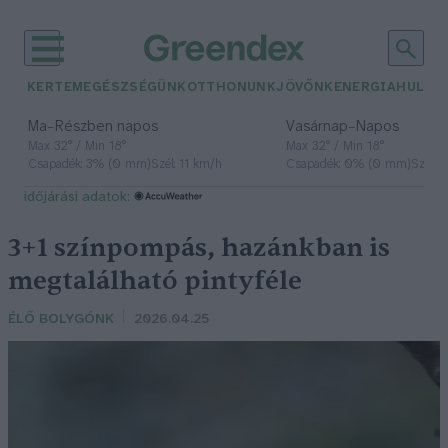
KERTEM
EGÉSZSÉGÜNK
OTTHONUNK
JÖVŐNK
ENERGIA
HULLA
–
–
Ma
Részben napos
Vasárnap
Napos
Max 32° / Min 18°
Max 32° / Min 18°
Csapadék: 3% (0 mm)
Szél: 11 km/h
Csapadék: 0% (0 mm)
Szél: 
időjárási adatok:
3+1 színpompás, hazánkban is
megtalálható pintyféle
ÉLŐ BOLYGÓNK
2026.04.25