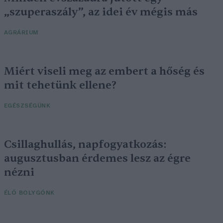
„szuperaszály”, az idei év mégis más
AGRÁRIUM
Miért viseli meg az embert a hőség és
mit tehetünk ellene?
EGÉSZSÉGÜNK
Csillaghullás, napfogyatkozás:
augusztusban érdemes lesz az égre
nézni
ÉLŐ BOLYGÓNK