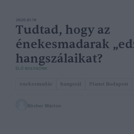
2026.01.18
Tudtad, hogy az
énekesmadarak „edz
hangszálaikat?
ÉLŐ BOLYGÓNK
énekesmadár
hangszál
Planet Budapest
Bircher Márton