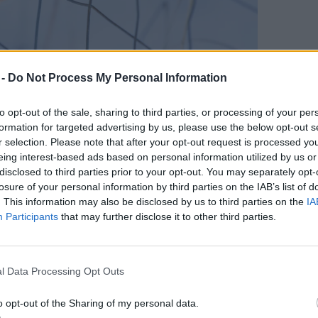
 -
Do Not Process My Personal Information
 mozognak.
to opt-out of the sale, sharing to third parties, or processing of your per
formation for targeted advertising by us, please use the below opt-out s
hozni, az
agyunk
utasítást küld, aminek
r selection. Please note that after your opt-out request is processed y
zehúzódnak, előkészülve a hangképzésre.
eing interest-based ads based on personal information utilized by us or
disclosed to third parties prior to your opt-out. You may separately opt-
n áramlik a hangszálak között, ezek
losure of your personal information by third parties on the IAB’s list of
összezáródnak. Ekkor nyomás jön létre,
. This information may also be disclosed by us to third parties on the
IA
Participants
that may further disclose it to other third parties.
k megfeszülnek és rezegnek, amikor a
 rezgés hozza létre a hangot.
ngot befolyásolja a hangszálak
l Data Processing Opt Outs
sége és a rezgéshullámok formája is,
o opt-out of the Sharing of my personal data.
üreg nagysága és formája, valamint a nyelv