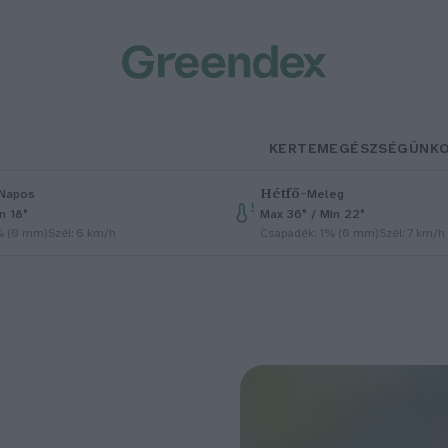
KERTEM
EGÉSZSÉGÜNK
Hétfő
–
Napos
Meleg
n 18°
Max 36° / Min 22°
% (0 mm)
Szél: 6 km/h
Csapadék: 1% (0 mm)
Szél: 7 km/h