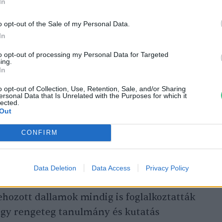
In
o opt-out of the Sale of my Personal Data.
In
to opt-out of processing my Personal Data for Targeted
ing.
In
lepítés a kertben – Milyen fajták
o opt-out of Collection, Use, Retention, Sale, and/or Sharing
ersonal Data that Is Unrelated with the Purposes for which it
lected.
Out
CONFIRM
a kutatás?
Data Deletion
Data Access
Privacy Policy
rehozott dallamok mindig is foglalkoztatták
gy rengeteg tanulmány és kutatás