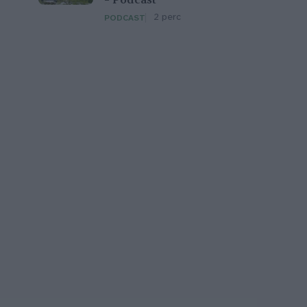
– Podcast
2 perc
PODCAST