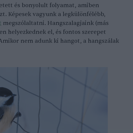
etett és bonyolult folyamat, amiben
zt. Képesek vagyunk a legkülönfélébb,
t
megszólaltatni. Hangszalagjaink (más
n helyezkednek el, és fontos szerepet
Amikor nem adunk ki hangot, a hangszálak