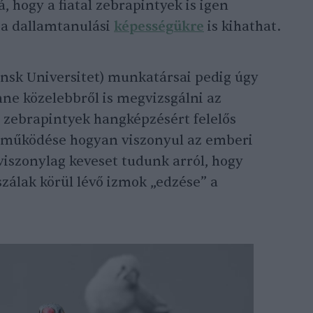
á, hogy a fiatal zebrapintyek is igen
 a dallamtanulási
képességükre
is kihathat.
nsk Universitet) munkatársai pedig úgy
ne közelebbről is megvizsgálni az
zebrapintyek hangképzésért felelős
ek működése hogyan viszonyul az emberi
viszonylag keveset tudunk arról, hogy
zálak körül lévő izmok „edzése” a