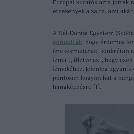
Európai kutatók arra jöttek r
érzékenyek a zajra, ami akár
A Dél-Dániai Egyetem (Sydda
gondolták
, hogy érdemes len
énekesmadarak, konkrétan a 
izmait, illetve azt, hogy ez
izmokéhoz. Jelenleg ugyanis 
pontosan hogyan hat a hangs
hangképzésre [1].