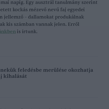
 mai napig. Egy ausztrál tanulmány szerint
tetett kockás mézevő nevű faj egyedei
m jellemző – dallamokat produkálnak
sak kis számban vannak jelen. Erről
ünkben
is írtunk.
énekük feledésbe merülése okozhatja
j kihalását