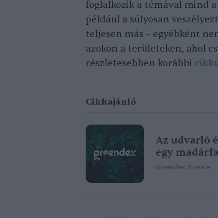
foglalkozik a témával mind a
például a súlyosan veszélyez
teljesen más – egyébként ne
azokon a területeken, ahol c
részletesebben korábbi
cikk
Cikkajánló
Az udvarló 
egy madárfa
Greendex Szemle