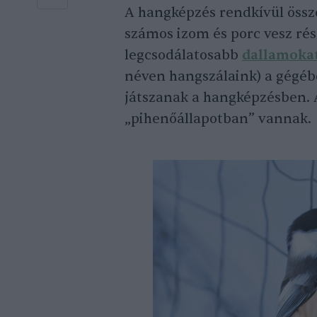
A hangképzés rendkívül össz
számos izom és porc vesz rés
legcsodálatosabb
dallamoka
néven hangszálaink) a gégébe
játszanak a hangképzésben. 
„pihenőállapotban” vannak.