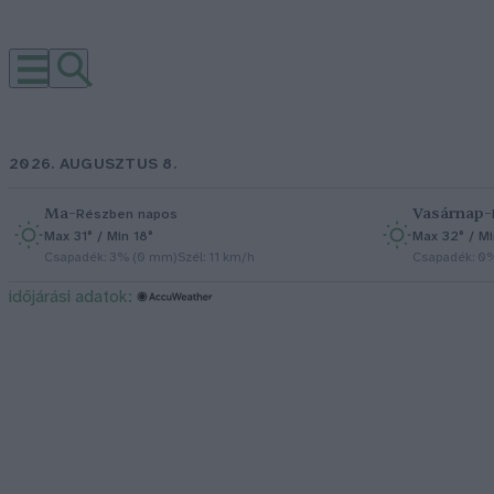
2026. AUGUSZTUS 8.
Ma
–
Vasárnap
–
Részben napos
Max 31° / Min 18°
Max 32° / Mi
Csapadék: 3% (0 mm)
Szél: 11 km/h
Csapadék: 0
időjárási adatok: