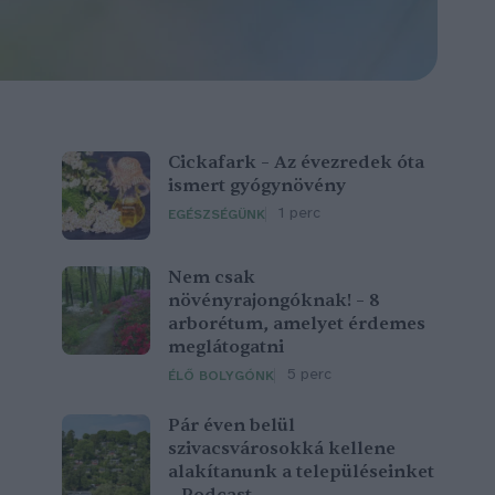
Cickafark – Az évezredek óta
ismert gyógynövény
1 perc
EGÉSZSÉGÜNK
Nem csak
növényrajongóknak! – 8
arborétum, amelyet érdemes
meglátogatni
5 perc
ÉLŐ BOLYGÓNK
Pár éven belül
szivacsvárosokká kellene
alakítanunk a településeinket