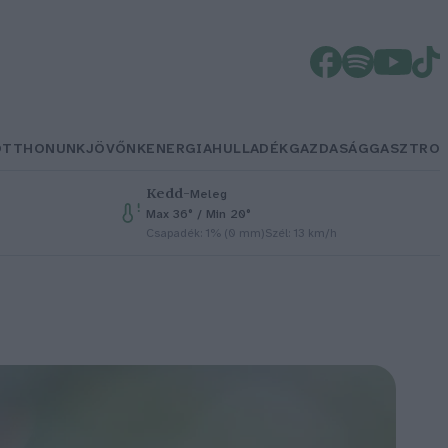
OTTHONUNK
JÖVŐNK
ENERGIA
HULLADÉK
GAZDASÁG
GASZTRO
Kedd
–
Meleg
Max 36° / Min 20°
Csapadék: 1% (0 mm)
Szél: 13 km/h