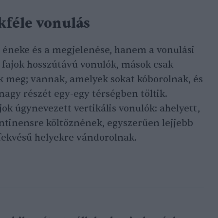
kféle vonulás
éneke és a megjelenése, hanem a vonulási
es fajok hosszútávú vonulók, mások csak
k meg; vannak, amelyek sokat kóborolnak, és
nagy részét egy-egy térségben töltik.
ok úgynevezett vertikális vonulók: ahelyett,
ntinensre költöznének, egyszerűen lejjebb
fekvésű helyekre vándorolnak.