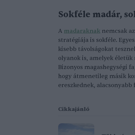
Sokféle madár, so
A
madaraknak
nemcsak az 
stratégiája is sokféle. Egy
kisebb távolságokat teszne
olyanok is, amelyek életük 
Bizonyos magashegységi faj
hogy átmenetileg másik ko
ereszkednek, alacsonyabb 
Cikkajánló