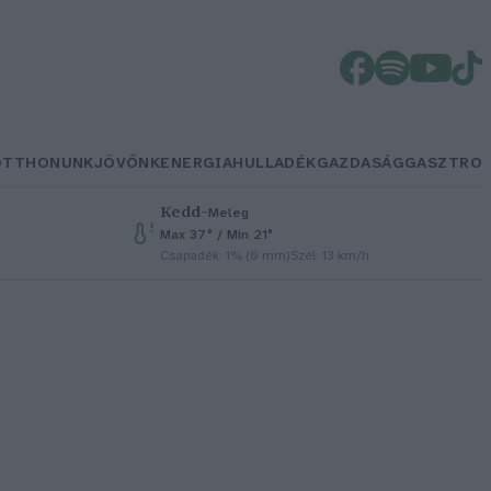
OTTHONUNK
JÖVŐNK
ENERGIA
HULLADÉK
GAZDASÁG
GASZTRO
Kedd
–
Meleg
Max 37° / Min 21°
Csapadék: 1% (0 mm)
Szél: 13 km/h