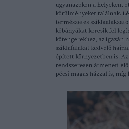
ugyanazokon a helyeken, ot
körülményeket találnak. Lév
természetes sziklaalakzato
kőbányákat keresik fel legi
kőtengerekhez, az igazán m
sziklafalakat kedvelő hajn
épített környezetben is. A
rendszeresen átmeneti élőh
pécsi magas házzal is, míg