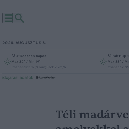
2026. AUGUSZTUS 8.
Ma
–
Vasárnap
–
Részben napos
Max 32° / Min 19°
Max 33° / Mi
Csapadék: 5% (0 mm)
Szél: 9 km/h
Csapadék: 0
időjárási adatok:
Téli madárv