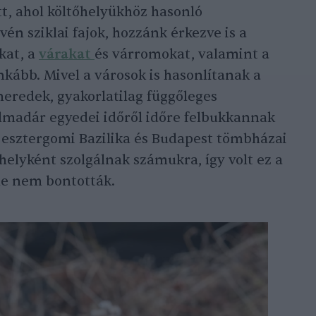
t, ahol költőhelyükhöz hasonló
én sziklai fajok, hozzánk érkezve is a
kat, a
várakat
és várromokat, valamint a
nkább. Mivel a városok is hasonlítanak a
eredek, gyakorlatilag függőleges
almadár egyedei időről időre felbukkannak
z esztergomi Bazilika és Budapest tömbházai
elyként szolgálnak számukra, így volt ez a
 le nem bontották.