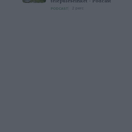
településeinket – Podcast
2 perc
PODCAST