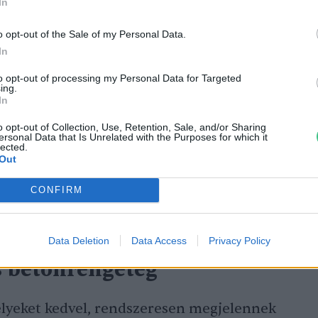
In
o opt-out of the Sale of my Personal Data.
In
to opt-out of processing my Personal Data for Targeted
ing.
In
o opt-out of Collection, Use, Retention, Sale, and/or Sharing
ersonal Data that Is Unrelated with the Purposes for which it
lected.
Out
CONFIRM
n is.
Data Deletion
Data Access
Privacy Policy
s betonrengeteg
helyeket kedvel, rendszeresen megjelennek