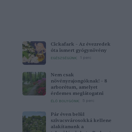
Cickafark – Az évezredek
óta ismert gyógynövény
1 perc
EGÉSZSÉGÜNK
Nem csak
növényrajongóknak! – 8
arborétum, amelyet
érdemes meglátogatni
5 perc
ÉLŐ BOLYGÓNK
Pár éven belül
szivacsvárosokká kellene
alakítanunk a