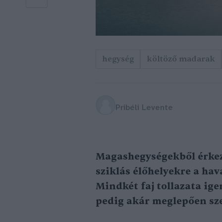
hegység
költöző madarak
Pribéli Levente
Magashegységekből érkez
sziklás élőhelyekre a ha
Mindkét faj tollazata ige
pedig akár meglepően szel