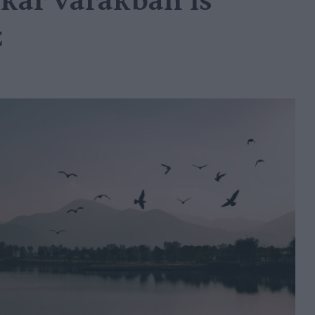
kár várakban is
z