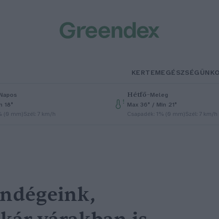
KERTEM
EGÉSZSÉGÜNK
Hétfő
–
Napos
Meleg
n 18°
Max 36° / Min 21°
% (0 mm)
Szél: 7 km/h
Csapadék: 1% (0 mm)
Szél: 7 km/h
endégeink,