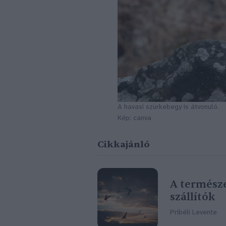
A havasi szürkebegy is átvonuló.
Kép: canva
Cikkajánló
A természet
szállítók
Pribéli Levente