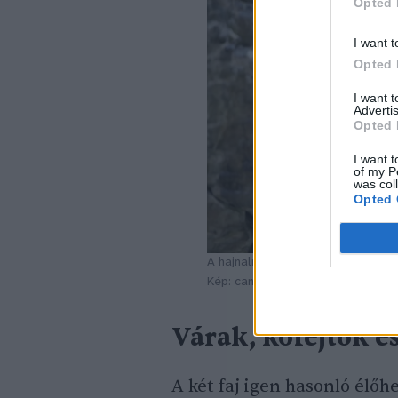
Opted 
I want t
Opted 
I want 
Advertis
Opted 
I want t
of my P
was col
Opted 
A hajnalmadár gyakori vendég ittho
Kép: canva
Várak, kőfejtők é
A két faj igen hasonló élő