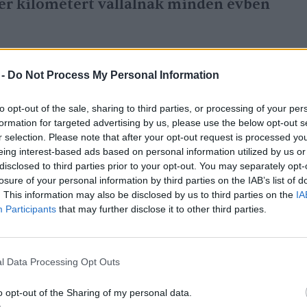
er kilométert vállalnak minden évben
 -
Do Not Process My Personal Information
ől a medencébe
to opt-out of the sale, sharing to third parties, or processing of your per
formation for targeted advertising by us, please use the below opt-out s
r selection. Please note that after your opt-out request is processed y
vasi szürkebegy és a hajnalmadár. Egyikük
eing interest-based ads based on personal information utilized by us or
disclosed to third parties prior to your opt-out. You may separately opt-
átvonulóként és téli vendégként azonban
losure of your personal information by third parties on the IAB’s list of
 viszonylag kis számban, elsősorban a
. This information may also be disclosed by us to third parties on the
IA
Participants
that may further disclose it to other third parties.
. Az ősz második felétől
kora tavaszig
l Data Processing Opt Outs
o opt-out of the Sharing of my personal data.