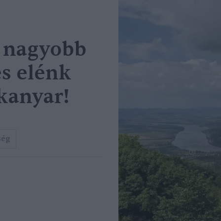
y nagyobb
és elénk
kanyar!
ség