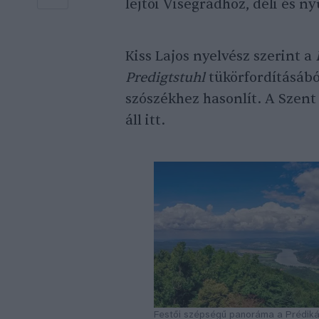
lejtői Visegrádhoz, déli és n
Kiss Lajos nyelvész szerint a
Predigtstuhl
tükörfordításábó
szószékhez hasonlít. A Szent 
áll itt.
Festői szépségű panoráma a Prédiká