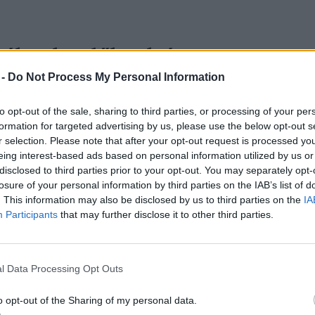
zékre kezdőknek és
 -
Do Not Process My Personal Information
to opt-out of the sale, sharing to third parties, or processing of your per
ból is
megközelíthetjük
: indulhatunk
formation for targeted advertising by us, please use the below opt-out s
, Dobogókőről és Visegrádról is.
r selection. Please note that after your opt-out request is processed y
eing interest-based ads based on personal information utilized by us or
belül egy óra alatt érjük el a
disclosed to third parties prior to your opt-out. You may separately opt-
losure of your personal information by third parties on the IAB’s list of
. This information may also be disclosed by us to third parties on the
IA
Participants
that may further disclose it to other third parties.
orlott túrázóknak legcélszerűbb
an a piros háromszög jelzést követve, egy
l Data Processing Opt Outs
tnak el a Prédikálószékhez. Bár nem ez a
ám itt a legkisebb a szintemelkedés (209 m).
o opt-out of the Sharing of my personal data.