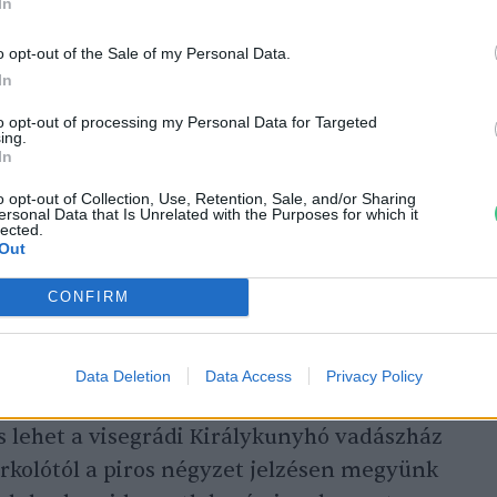
In
lisszentlászlóról indulva először a piros
zög jelzésű utakon közelítjük meg a
o opt-out of the Sale of my Personal Data.
itt 6,7 km, a szintemelkedés pedig 277 m.
In
to opt-out of processing my Personal Data for Targeted
ing.
In
o opt-out of Collection, Use, Retention, Sale, and/or Sharing
ersonal Data that Is Unrelated with the Purposes for which it
lected.
Out
környezettudatos túrázáshoz
CONFIRM
Data Deletion
Data Access
Privacy Policy
s lehet a visegrádi Királykunyhó vadászház
arkolótól a piros négyzet jelzésen megyünk