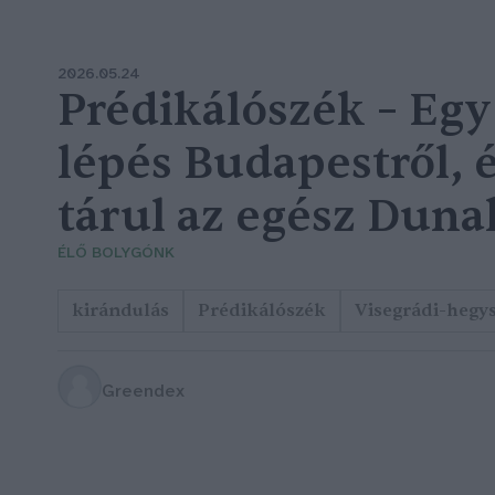
2026.05.24
Prédikálószék – Eg
lépés Budapestről, 
tárul az egész Duna
ÉLŐ BOLYGÓNK
kirándulás
Prédikálószék
Visegrádi-hegy
Greendex