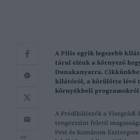
A Pilis egyik legszebb ki
tárul elénk a környező heg
Dunakanyarra. Cikkünkben 
kilátóról, a körülötte lévő
környékbeli programokról é
A Prédikálószék a Visegrád
tengerszint feletti magasság
Pest és Komárom-Esztergom v