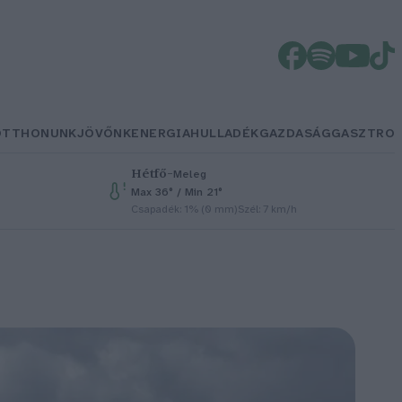
OTTHONUNK
JÖVŐNK
ENERGIA
HULLADÉK
GAZDASÁG
GASZTRO
Hétfő
–
Meleg
Max 36° / Min 21°
Csapadék: 1% (0 mm)
Szél: 7 km/h