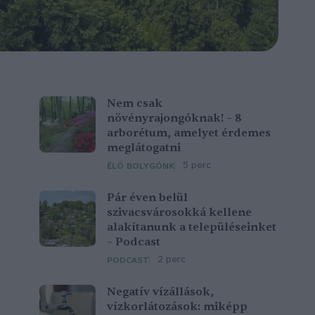
Nem csak
növényrajongóknak! – 8
arborétum, amelyet érdemes
meglátogatni
5 perc
ÉLŐ BOLYGÓNK
Pár éven belül
szivacsvárosokká kellene
alakítanunk a településeinket
– Podcast
2 perc
PODCAST
Negatív vízállások,
vízkorlátozások: miképp