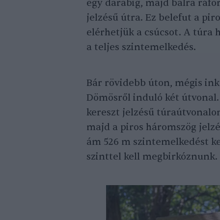
egy darabig, majd balra ráfor
jelzésű útra. Ez belefut a 
elérhetjük a csúcsot. A túra 
a teljes szintemelkedés.
Bár rövidebb úton, mégis in
Dömösről induló két útvonal. 
kereszt jelzésű túraútvonalo
majd a piros háromszög jelzé
ám 526 m szintemelkedést kel
szinttel kell megbirkóznunk.