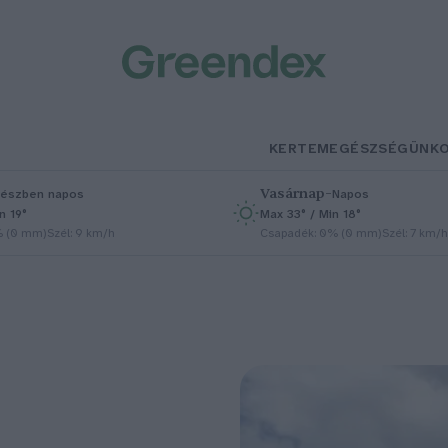
KERTEM
EGÉSZSÉGÜNK
Vasárnap
–
észben napos
Napos
n 19°
Max 33° / Min 18°
% (0 mm)
Szél: 9 km/h
Csapadék: 0% (0 mm)
Szél: 7 km/h