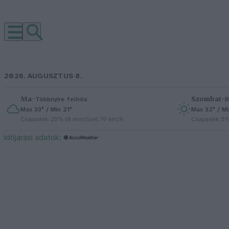
2026. AUGUSZTUS 8.
Ma
–
Szombat
–
Többnyire felhős
R
Max 33° / Min 21°
Max 32° / Mi
Csapadék: 25% (0 mm)
Szél: 19 km/h
Csapadék: 5
időjárási adatok: