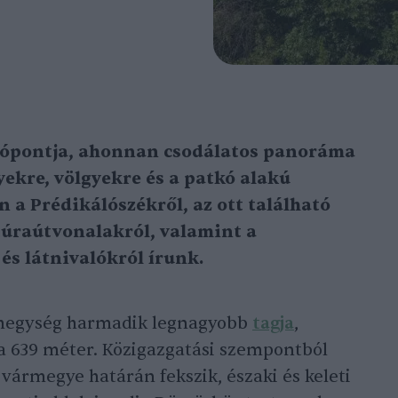
látópontja, ahonnan csodálatos panoráma
yekre, völgyekre és a patkó alakú
a Prédikálószékről, az ott található
 túraútvonalakról, valamint a
s látnivalókról írunk.
i-hegység harmadik legnagyobb
tagja
,
a 639 méter. Közigazgatási szempontból
ármegye határán fekszik, északi és keleti