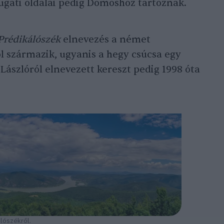
yugati oldalai pedig Dömöshöz tartoznak.
Prédikálószék
elnevezés a német
l származik, ugyanis a hegy csúcsa egy
Lászlóról elnevezett kereszt pedig 1998 óta
lószékről.