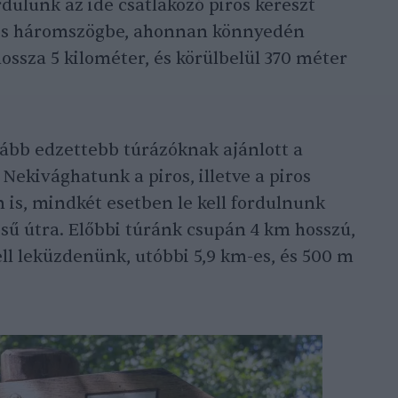
dulunk az ide csatlakozó piros kereszt
piros háromszögbe, ahonnan könnyedén
hossza 5 kilométer, és körülbelül 370 méter
kább edzettebb túrázóknak ajánlott a
Nekivághatunk a piros, illetve a piros
n is, mindkét esetben le kell fordulnunk
sű útra. Előbbi túránk csupán 4 km hosszú,
l leküzdenünk, utóbbi 5,9 km-es, és 500 m