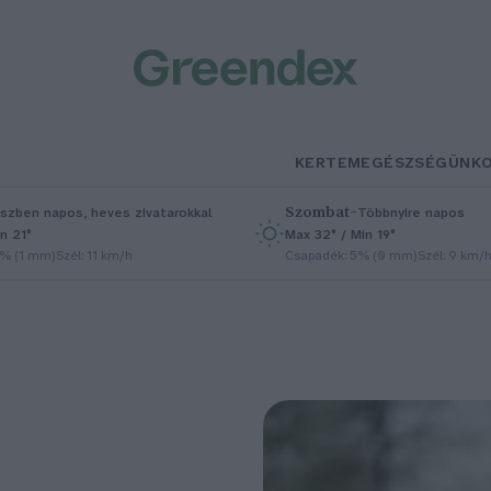
KERTEM
EGÉSZSÉGÜNK
Szombat
–
szben napos, heves zivatarokkal
Többnyire napos
n 21°
Max 32° / Min 19°
5% (1 mm)
Szél: 11 km/h
Csapadék: 5% (0 mm)
Szél: 9 km/