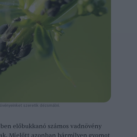
övényeinket szeretik dézsmálni.
ben előbukkanó számos vadnövény
nak. Mielőtt azonban bármilyen gyomot