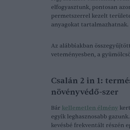
elfogyasztunk, pontosan azon
permetszerrel kezelt terület
anyagokat tartalmazhatnak.
Az alábbiakban összegyűjtöt
veteményesben, a gyümölcsös
Csalán 2 in 1: termé
növényvédő-szer
Bár
kellemetlen élmény
kert
egyik leghasznosabb gazunk.
kevésbé frekventált részén 