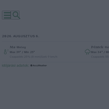
2026. AUGUSZTUS 6.
Ma
–
Péntek
–
Meleg
Ré
Max 39° / Min 25°
Max 34° / Mi
Csapadék: 25% (0 mm)
Szél: 9 km/h
Csapadék: 5
időjárási adatok: