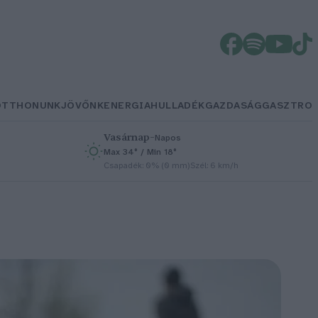
OTTHONUNK
JÖVŐNK
ENERGIA
HULLADÉK
GAZDASÁG
GASZTRO
Vasárnap
–
Napos
Max 34° / Min 18°
h
Csapadék: 0% (0 mm)
Szél: 6 km/h