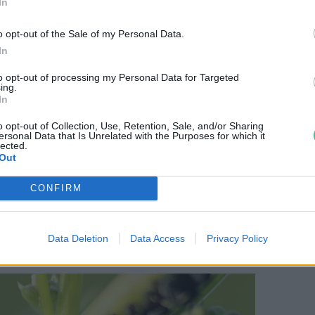
In
. Ezek a levek jó szolgálatot tehetnek a
és növényeink tápanyagellátásában is.
o opt-out of the Sale of my Personal Data.
In
to opt-out of processing my Personal Data for Targeted
részei a gazdaságban, kertben felbukkanó
ing.
In
észetes növényzetet kivágjuk, a földet
ket telepítsünk, a természet is
o opt-out of Collection, Use, Retention, Sale, and/or Sharing
ersonal Data that Is Unrelated with the Purposes for which it
lected.
azaz igyekszik a területet ismét
Out
vényzettel. Érdemes megtalálni az
megtelepedő növények között. Különösen
CONFIRM
int például a
parlagfűre
vagy a kanadai
bb minél inkább visszaszorítani.
Data Deletion
Data Access
Privacy Policy