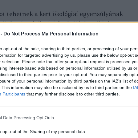
ot tehetnek a kert ökológiai egyensúlyának
ajtakaró
, talajlazító funkciójuk, miközben
tömörödést és az eróziót. A kultúrnövények
 -
Do Not Process My Personal Information
elenő gyomok – miután elfagytak –
to opt-out of the sale, sharing to third parties, or processing of your per
gítik megőrizni a talaj tápanyagtartalmát a
formation for targeted advertising by us, please use the below opt-out s
agzás előtt lekaszáljuk vagy kihúzzuk a
r selection. Please note that after your opt-out request is processed y
eing interest-based ads based on personal information utilized by us or
thetőek.
A szalmamulcs alól kihúzott
disclosed to third parties prior to your opt-out. You may separately opt-
dobjuk a szalma tetejére! A kedvenc
losure of your personal information by third parties on the IAB’s list of
 fogyasztó ízeltlábúak nem mindig
. This information may also be disclosed by us to third parties on the
IA
Participants
that may further disclose it to other third parties.
 általunk kevésbé kedvelt növényekkel is.
A
t működhetnek
például a tetvek vagy a
n
. Ha nem is az ágyásokban, de a kert
l Data Processing Opt Outs
t részén bizonyos növények szabadon
o opt-out of the Sharing of my personal data.
hatnak az ökológiai kertészkedésben