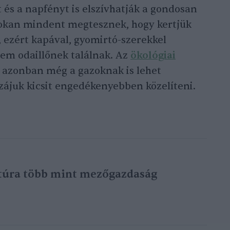
 és a napfényt is elszívhatják a gondosan
Sokan mindent megtesznek, hogy kertjük
 ezért kapával, gyomirtó-szerekkel
em odaillőnek találnak. Az
ökológiai
azonban még a gazoknak is lehet
zájuk kicsit engedékenyebben közelíteni.
túra több mint mezőgazdaság