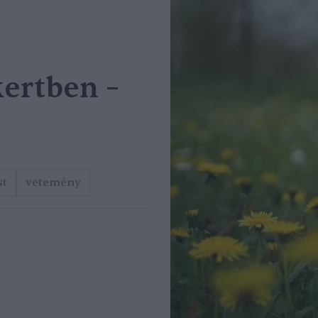
ertben –
st
vetemény