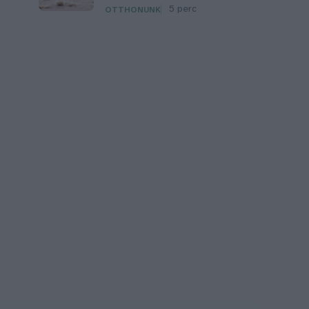
5 perc
OTTHONUNK