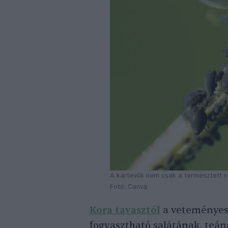
A kártevők nem csak a termesztett n
Fotó: Canva
Kora tavasztól
a veteményes
fogyasztható salátának, teá