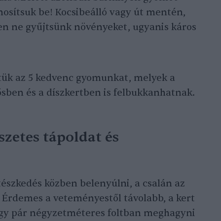
osítsuk be! Kocsibeálló vagy út mentén,
en ne gyűjtsünk növényeket, ugyanis káros
tük az 5 kedvenc gyomunkat, melyek a
ben és a díszkertben is felbukkanhatnak.
szetes tápoldat és
észkedés közben belenyúlni, a csalán az
 Érdemes a veteményestől távolabb, a kert
egy pár négyzetméteres foltban meghagyni