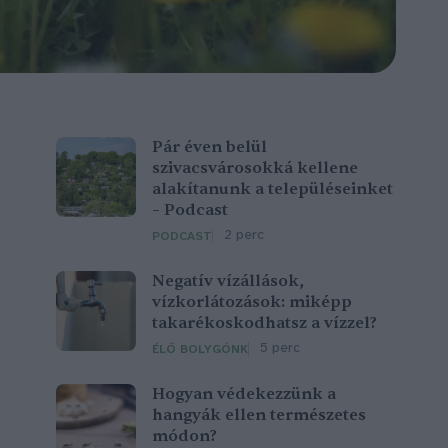
Pár éven belül
szivacsvárosokká kellene
alakítanunk a településeinket
– Podcast
2 perc
PODCAST
Negatív vízállások,
vízkorlátozások: miképp
takarékoskodhatsz a vízzel?
5 perc
ÉLŐ BOLYGÓNK
Hogyan védekezzünk a
hangyák ellen természetes
módon?