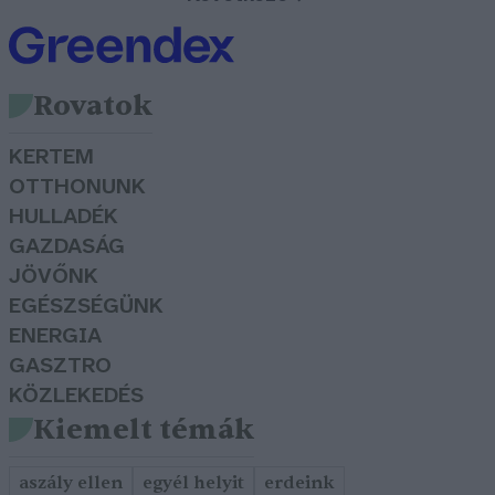
Rovatok
KERTEM
OTTHONUNK
HULLADÉK
GAZDASÁG
JÖVŐNK
EGÉSZSÉGÜNK
ENERGIA
GASZTRO
KÖZLEKEDÉS
Kiemelt témák
aszály ellen
egyél helyit
erdeink