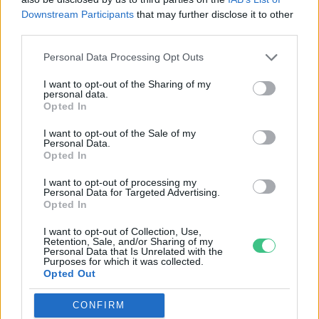
Downstream Participants
that may further disclose it to other
third parties.
Personal Data Processing Opt Outs
Indul a magbörzeszezon!
Réthy Kati
I want to opt-out of the Sharing of my
personal data.
Opted In
I want to opt-out of the Sale of my
Personal Data.
Opted In
A civil tudományban te is lehetsz
I want to opt-out of processing my
kutató!
Personal Data for Targeted Advertising.
Opted In
Réthy Kati
I want to opt-out of Collection, Use,
Retention, Sale, and/or Sharing of my
Personal Data that Is Unrelated with the
Purposes for which it was collected.
Opted Out
Változatosság a földeken és a
tányérodon: a mezőgazdasági
CONFIRM