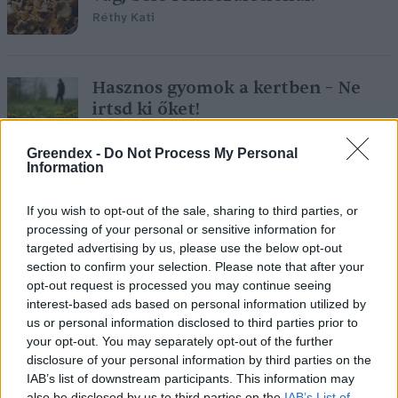
Réthy Kati
Hasznos gyomok a kertben – Ne
irtsd ki őket!
Réthy Kati
Greendex -
Do Not Process My Personal
Information
Félreértett szupernövényünk: a
If you wish to opt-out of the sale, sharing to third parties, or
kender
processing of your personal or sensitive information for
Réthy Kati
targeted advertising by us, please use the below opt-out
section to confirm your selection. Please note that after your
opt-out request is processed you may continue seeing
interest-based ads based on personal information utilized by
us or personal information disclosed to third parties prior to
A teraszon is lehet kiskerted!
your opt-out. You may separately opt-out of the further
disclosure of your personal information by third parties on the
Réthy Kati
IAB’s list of downstream participants. This information may
also be disclosed by us to third parties on the
IAB’s List of