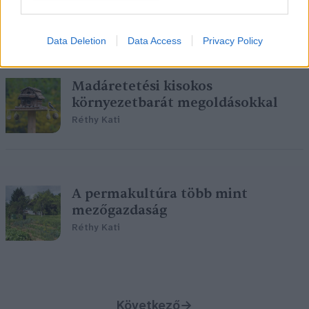
sokféleség
Réthy Kati
Data Deletion
Data Access
Privacy Policy
Madáretetési kisokos
környezetbarát megoldásokkal
Réthy Kati
A permakultúra több mint
mezőgazdaság
Réthy Kati
Következő
→