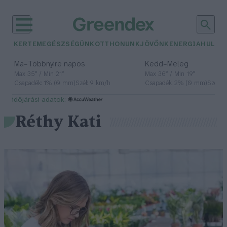
KERTEM
EGÉSZSÉGÜNK
OTTHONUNK
JÖVŐNK
ENERGIA
HULLA
–
–
Ma
Többnyire napos
Kedd
Meleg
Max 35° / Min 21°
Max 36° / Min 19°
Csapadék: 1% (0 mm)
Szél: 9 km/h
Csapadék: 2% (0 mm)
Szél: 
időjárási adatok:
Réthy Kati