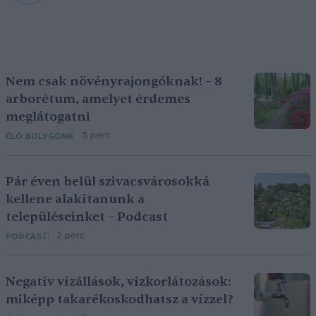
Nem csak növényrajongóknak! – 8
arborétum, amelyet érdemes
meglátogatni
5 perc
ÉLŐ BOLYGÓNK
Pár éven belül szivacsvárosokká
kellene alakítanunk a
településeinket – Podcast
2 perc
PODCAST
Negatív vízállások, vízkorlátozások:
miképp takarékoskodhatsz a vízzel?