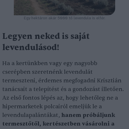
Egy hektáron akár 5000 tő levendula is elfér.
Legyen neked is saját
levendulásod
!
Ha a kertünkben vagy egy nagyobb
cserépben szeretnénk levendulát
termeszteni, érdemes megfogadni Krisztián
tanácsait a telepítést és a gondozást illetően.
Az első fontos lépés az, hogy lehetőleg ne a
hipermarketek polcairól emeljük le a
levendulapalántákat,
hanem próbáljunk
termesztőtől, kertészetben vásárolni a