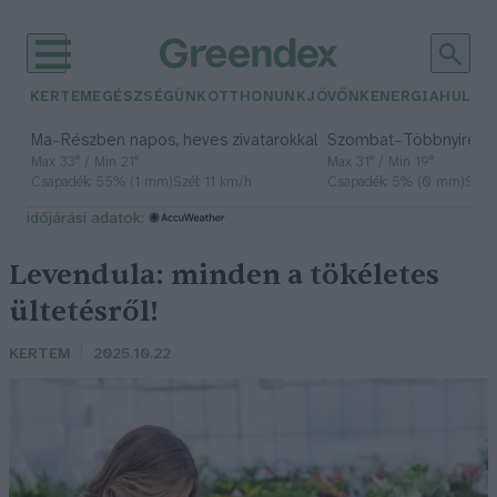
KERTEM
EGÉSZSÉGÜNK
OTTHONUNK
JÖVŐNK
ENERGIA
HULLA
–
–
Ma
Részben napos, heves zivatarokkal
Szombat
Többnyire n
Max 33° / Min 21°
Max 31° / Min 19°
Csapadék: 55% (1 mm)
Szél: 11 km/h
Csapadék: 5% (0 mm)
Szél:
időjárási adatok:
Levendula: minden a tökéletes
ültetésről!
KERTEM
2025.10.22