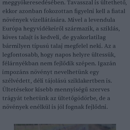
meggyökeresedésében. Tavasszal is ültethető,
ekkor azonban fokozottan figyelni kell a fiatal
növények vízellátására. Mivel a levendula
Európa hegyvidékeiről származik, a sziklás,
köves talajt is kedveli, de gyakorlatilag
bármilyen típusú talaj megfelel neki. Az a
legfontosabb, hogy napos helyre ültessük,
félárnyékban nem fejlődik szépen. Igazán
impozáns növényt nevelhetünk egy
szélvédett, déli tájolású sziklakertben is.
Ültetésekor kisebb mennyiségű szerves
trágyát tehetünk az ültetőgödörbe, de a
növények enélkül is jól fognak fejlődni.