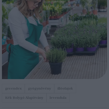
greendex
gyógynövény
illóolajok
Kék Bolygó Alapítvány
levendula