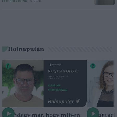
5 perc
ÉLŐ BOLYGÓNK
Holnapután
„Mindegy már, hogy milyen
A vegetáci