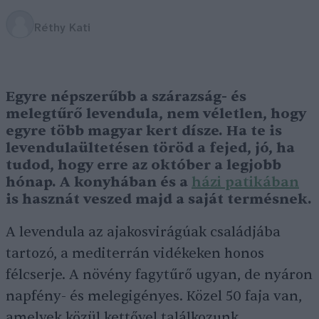
Réthy Kati
Egyre népszerűbb a szárazság- és
melegtűrő levendula, nem véletlen, hogy
egyre több magyar kert dísze. Ha te is
levendulaültetésen töröd a fejed, jó, ha
tudod, hogy erre az október a legjobb
hónap. A konyhában és a
házi patikában
is hasznát veszed majd a saját termésnek.
A levendula az ajakosvirágúak családjába
tartozó, a mediterrán vidékeken honos
félcserje. A növény fagytűrő ugyan, de nyáron
napfény- és melegigényes. Közel 50 faja van,
amelyek közül kettővel találkozunk