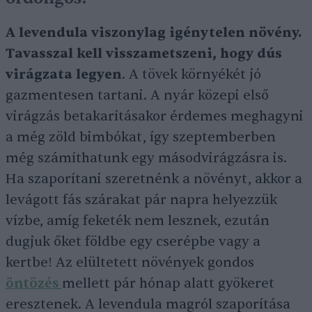
A levendula viszonylag igénytelen növény.
Tavasszal kell visszametszeni, hogy dús
virágzata legyen
. A tövek környékét jó
gazmentesen tartani. A nyár közepi első
virágzás betakarításakor érdemes meghagyni
a még zöld bimbókat, így szeptemberben
még számíthatunk egy másodvirágzásra is.
Ha szaporítani szeretnénk a növényt, akkor a
levágott fás szárakat pár napra helyezzük
vízbe, amíg feketék nem lesznek, ezután
dugjuk őket földbe egy cserépbe vagy a
kertbe! Az elültetett növények gondos
öntözés
mellett pár hónap alatt gyökeret
eresztenek. A levendula magról szaporítása