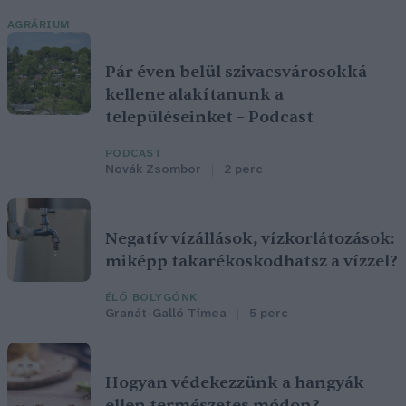
AGRÁRIUM
Pár éven belül szivacsvárosokká
kellene alakítanunk a
településeinket – Podcast
PODCAST
Novák Zsombor
2 perc
Negatív vízállások, vízkorlátozások:
miképp takarékoskodhatsz a vízzel?
ÉLŐ BOLYGÓNK
Granát-Galló Tímea
5 perc
Hogyan védekezzünk a hangyák
ellen természetes módon?