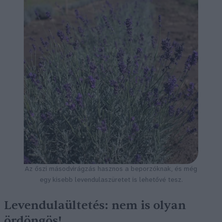
Az őszi másodvirágzás hasznos a beporzóknak, és még
egy kisebb levendulaszüretet is lehetővé tesz.
Levendulaültetés: nem is olyan
ördöngös!