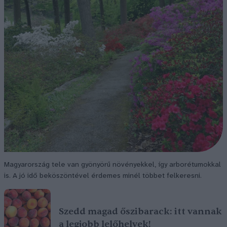
Magyarország tele van gyönyörű növényekkel, így arborétumokkal
is. A jó idő beköszöntével érdemes minél többet felkeresni.
Szedd magad őszibarack: itt vannak
a legjobb lelőhelyek!