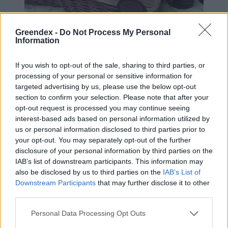
Greendex -
Do Not Process My Personal
Information
Szörp és lekvár is készülhet az illatos virágból.
If you wish to opt-out of the sale, sharing to third parties, or
Fotó: Levendulakonyha
processing of your personal or sensitive information for
targeted advertising by us, please use the below opt-out
A levendula kulináris felhasználása
section to confirm your selection. Please note that after your
viszonylag újdonságnak számít,
opt-out request is processed you may continue seeing
gyógynövényként azonban már régóta
interest-based ads based on personal information utilized by
us or personal information disclosed to third parties prior to
ismerik és alkalmazzák. A hatásait Papp
your opt-out. You may separately opt-out of the further
Orsolya fitoterapeuta így összegzi:
„A
disclosure of your personal information by third parties on the
IAB’s list of downstream participants. This information may
levendula mintha egy puha vattába csomagolná
also be disclosed by us to third parties on the
IAB’s List of
az ember lelkét; remekül alkalmazható
Downstream Participants
that may further disclose it to other
third parties.
feszültség, szorongás, alvászavarok,
nyugtalanság esetén. Ezenkívül még
Personal Data Processing Opt Outs
gyulladáscsökkentő, fertőtlenítő hatását