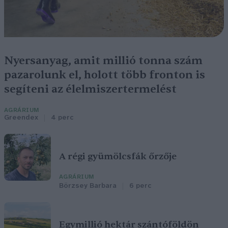
Nyersanyag, amit millió tonna szám
pazarolunk el, holott több fronton is
segíteni az élelmiszertermelést
AGRÁRIUM
Greendex
4 perc
A régi gyümölcsfák őrzője
AGRÁRIUM
Börzsey Barbara
6 perc
Egymillió hektár szántóföldön