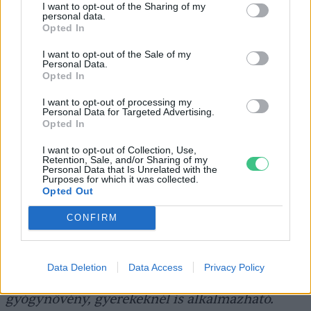
I want to opt-out of the Sharing of my
personal data.
érdemes kiemelni. A szárított virágokat kis
Opted In
csomagban az ágy mellé helyezve vagy pár
I want to opt-out of the Sale of my
csepp illóolajat a párnánkra cseppentve
Personal Data.
Opted In
nyugodtabban fogunk aludni.
I want to opt-out of processing my
Personal Data for Targeted Advertising.
Opted In
Teaként is fogyasztható: egy kis
I want to opt-out of Collection, Use,
mokkáskanálnyi virágot forrázzunk le, majd 1–2
Retention, Sale, and/or Sharing of my
Personal Data that Is Unrelated with the
percen belül szűrjünk le; ha túl erősnek találjuk
Purposes for which it was collected.
Opted Out
az ízét, keverhetjük semleges ízű
gyógynövényekkel. A teafa mellett a
CONFIRM
levendulaolaj is hígítás nélkül használható a
bőrön rovarcsípések, duzzanatok tüneteinek
Data Deletion
Data Access
Privacy Policy
enyhítésére. A levendula barátságos
gyógynövény, gyerekeknél is alkalmazható.