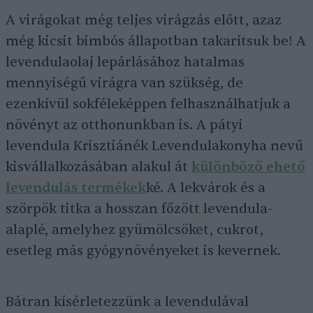
A virágokat még teljes virágzás előtt, azaz
még kicsit bimbós állapotban takarítsuk be! A
levendulaolaj lepárlásához hatalmas
mennyiségű virágra van szükség, de
ezenkívül sokféleképpen felhasználhatjuk a
növényt az otthonunkban is. A pátyi
levendula Krisztiánék Levendulakonyha nevű
kisvállalkozásában alakul át
különböző ehető
levendulás termékek
ké. A lekvárok és a
szörpök titka a hosszan főzött levendula-
alaplé, amelyhez gyümölcsöket, cukrot,
esetleg más gyógynövényeket is kevernek.
Bátran kísérletezzünk a levendulával