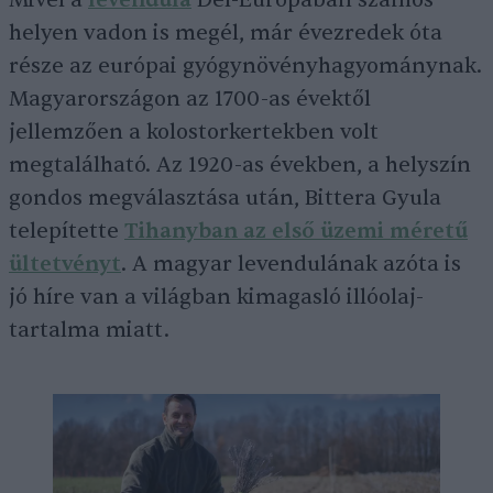
Mivel a
levendula
Dél-Európában számos
helyen vadon is megél, már évezredek óta
része az európai gyógynövényhagyománynak.
Magyarországon az 1700-as évektől
jellemzően a kolostorkertekben volt
megtalálható. Az 1920-as években, a helyszín
gondos megválasztása után, Bittera Gyula
telepítette
Tihanyban az első üzemi méretű
ültetvényt
. A magyar levendulának azóta is
jó híre van a világban kimagasló illóolaj-
tartalma miatt.