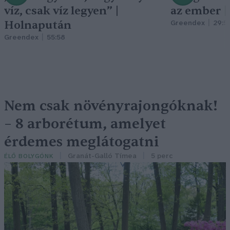
víz, csak víz legyen” |
az ember 
Holnapután
Greendex
29:5
Greendex
55:58
Nem csak növényrajongóknak!
– 8 arborétum, amelyet
érdemes meglátogatni
Granát-Galló Tímea
5 perc
ÉLŐ BOLYGÓNK