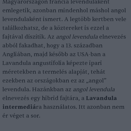
Magyarországon francia levendulaként
emlegetik, azonban mindenhol máshol angol
levendulaként ismert. A legtöbb kertben vele
találkozhatsz, de a köztereket is ezzel a
fajtával díszítik. Az
angol levendula
elnevezés
abból fakadhat, hogy a 13. században
Angliában, majd később az USA-ban a
Lavandula angustifolia képezte ipari
méretekben a termelés alapját, tehát
ezekben az országokban ez az „angol”
levendula. Hazánkban az
angol levendula
elnevezés egy hibrid fajtára, a
Lavandula
intermediá
ra használatos. Itt azonban nem
ér véget a sor.