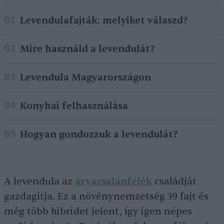
Levendulafajták: melyiket válaszd?
01
Mire használd a levendulát?
02
Levendula Magyarországon
03
Konyhai felhasználása
04
Hogyan gondozzuk a levendulát?
05
A levendula az
árvacsalánfélék
családját
gazdagítja. Ez a növénynemzetség 39 fajt és
még több hibridet jelent, így igen népes