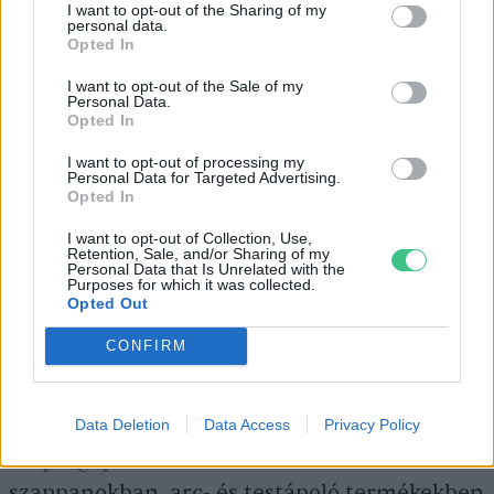
I want to opt-out of the Sharing of my
két hónap elteltével kevesebb fájdalmat
personal data.
Opted In
tapasztaltak.
Elpusztítja a vírusokat és
I want to opt-out of the Sale of my
Personal Data.
baktériumokat:
vírusellenes
Opted In
tulajdonságai miatt régen a kórházak
I want to opt-out of processing my
Personal Data for Targeted Advertising.
fertőtlenítésére is használták.
Opted In
I want to opt-out of Collection, Use,
Emellett sokan készítenek belőle szörpöt,
Retention, Sale, and/or Sharing of my
Personal Data that Is Unrelated with the
fagyit, adják hozzá az ételeikhez, sőt! A
Purposes for which it was collected.
Opted Out
provance-i konyha nagy kedvence a
levendula.
CONFIRM
Otthonodban az illatosításon túl a
Data Deletion
Data Access
Privacy Policy
szépségápolás
területén is alkalmazhatod:
szappanokban, arc- és testápoló termékekben