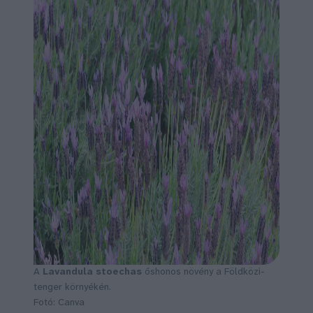
A
Lavandula stoechas
őshonos növény a Földközi-
tenger környékén.
Fotó: Canva