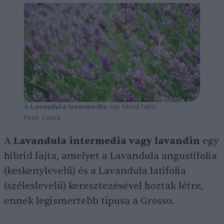
A
Lavandula intermedia
egy hibrid fajta.
Fotó: Canva
A
Lavandula intermedia vagy lavandin
egy
hibrid fajta, amelyet a Lavandula angustifolia
(keskenylevelű) és a Lavandula latifolia
(széleslevelű) keresztezésével hoztak létre,
ennek legismertebb típusa a Grosso.