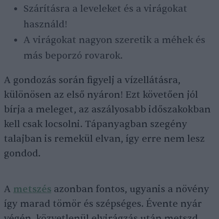
Szárításra a leveleket és a virágokat
használd!
A virágokat nagyon szeretik a méhek és
más beporzó rovarok.
A gondozás során figyelj a vízellátásra,
különösen az első nyáron! Ezt követően jól
bírja a meleget, az aszályosabb időszakokban
kell csak locsolni. Tápanyagban szegény
talajban is remekül elvan, így erre nem lesz
gondod.
A
metszés
azonban fontos, ugyanis a növény
így marad tömör és szépséges. Évente nyár
végén, közvetlenül elvirágzás után metszd