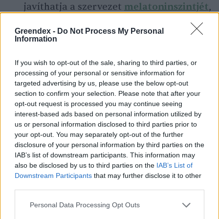
javíthatja a szervezet
melatoninszintjét
,
elősegítve a jobb éjszakai pihenést.
Greendex -
Do Not Process My Personal
Csökkenti a fájdalmat és a
Information
gyulladást:
a kutatások kimutatták, hogy
If you wish to opt-out of the sale, sharing to third parties, or
a levendula illóolaja segíthet
csökkenteni
processing of your personal or sensitive information for
targeted advertising by us, please use the below opt-out
a fejfájást
.
section to confirm your selection. Please note that after your
Segíti leküzdeni a szorongást és a
opt-out request is processed you may continue seeing
interest-based ads based on personal information utilized by
depressziót:
a kutatások összefüggésbe
us or personal information disclosed to third parties prior to
hozzák a levendula használatát a
your opt-out. You may separately opt-out of the further
disclosure of your personal information by third parties on the
szorongás és a depresszió csökkenésével.
IAB’s list of downstream participants. This information may
Enyhíti a menstruációs fájdalmat:
egy
also be disclosed by us to third parties on the
IAB’s List of
Downstream Participants
that may further disclose it to other
tanulmány
szerint azok a nők, akik
third parties.
menstruációjuk első három napjában
Personal Data Processing Opt Outs
napi 30 percig érezték a levendula illatát,