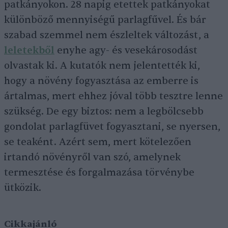
patkányokon. 28 napig etettek patkányokat
különböző mennyiségű parlagfűvel. És bár
szabad szemmel nem észleltek változást, a
leletekből
enyhe agy- és vesekárosodást
olvastak ki. A kutatók nem jelentették ki,
hogy a növény fogyasztása az emberre is
ártalmas, mert ehhez jóval több tesztre lenne
szükség. De egy biztos: nem a legbölcsebb
gondolat parlagfüvet fogyasztani, se nyersen,
se teaként. Azért sem, mert kötelezően
irtandó növényről van szó, amelynek
termesztése és forgalmazása törvénybe
ütközik.
Cikkajánló