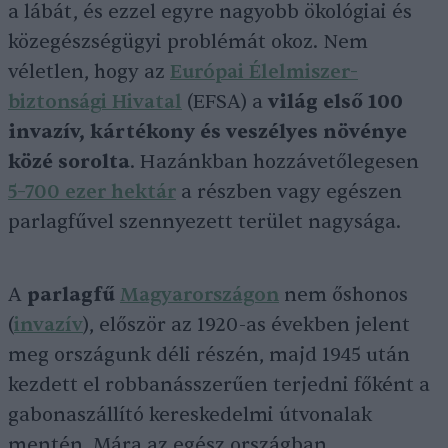
a lábát, és ezzel egyre nagyobb ökológiai és
közegészségügyi problémát okoz. Nem
véletlen, hogy az
Európai Élelmiszer-
biztonsági Hivatal
(EFSA) a
világ első 100
invazív, kártékony és veszélyes növénye
közé sorolta
. Hazánkban hozzávetőlegesen
5–700 ezer hektár
a részben vagy egészen
parlagfűvel szennyezett terület nagysága.
A
parlagfű
Magyarországon
nem őshonos
(
invazív
), először az 1920-as években jelent
meg országunk déli részén, majd 1945 után
kezdett el robbanásszerűen terjedni főként a
gabonaszállító kereskedelmi útvonalak
mentén. Mára az egész országban