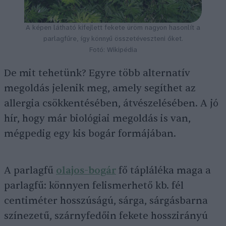
A képen látható kifejlett fekete üröm nagyon hasonlít a
parlagfűre, így könnyű összetéveszteni őket.
Fotó: Wikipédia
De mit tehetünk? Egyre több alternatív
megoldás jelenik meg, amely segíthet az
allergia csökkentésében, átvészelésében. A jó
hír, hogy már biológiai megoldás is van,
mégpedig egy kis bogár formájában.
A parlagfű
olajos-bogár
fő tápláléka maga a
parlagfű: könnyen felismerhető kb. fél
centiméter hosszúságú, sárga, sárgásbarna
színezetű, szárnyfedőin fekete hosszirányú