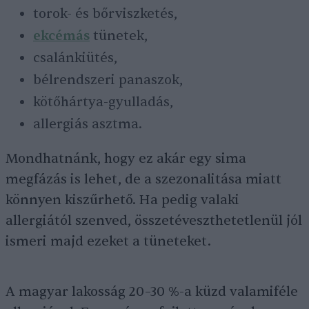
torok- és bőrviszketés,
ekcémás
tünetek,
csalánkiütés,
bélrendszeri panaszok,
kötőhártya-gyulladás,
allergiás asztma.
Mondhatnánk, hogy ez akár egy sima
megfázás is lehet, de a szezonalitása miatt
könnyen kiszűrhető. Ha pedig valaki
allergiától szenved, összetéveszthetetlenül jól
ismeri majd ezeket a tüneteket.
A magyar lakosság 20–30 %-a küzd valamiféle