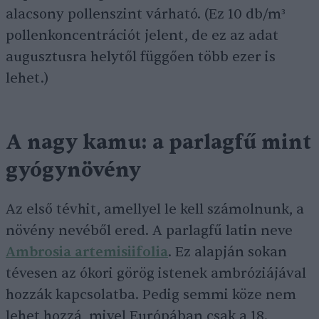
alacsony pollenszint várható. (Ez 10 db/m³
pollenkoncentrációt jelent, de ez az adat
augusztusra helytől függően több ezer is
lehet.)
A nagy kamu: a parlagfű mint
gyógynövény
Az első tévhit, amellyel le kell számolnunk, a
növény nevéből ered. A parlagfű latin neve
Ambros
ia artemisiifolia
. Ez alapján sokan
tévesen az ókori görög istenek ambróziájával
hozzák kapcsolatba. Pedig semmi köze nem
lehet hozzá, mivel Európában csak a 18.