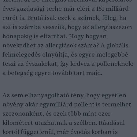
éves gazdasági terhe már eléri a 151 milliárd
eurót is. Brutálisak ezek a számok, főleg, ha
azt is számba vesszük, hogy az allergiaszezon
hónapokig is eltarthat. Hogy hogyan
növekedhet az allergiások száma? A globális
felmelegedés elnyújtja, és egyre melegebbé
teszi az évszakokat, így kedvez a polleneknek:
a betegség egyre tovább tart majd.
Az sem elhanyagolható tény, hogy egyetlen
növény akár egymilliárd pollent is termelhet
szezononként, és ezek több mint ezer
kilométert utazhatnak a szélben. Ráadásul
kortól függetlenül, már óvodás korban is