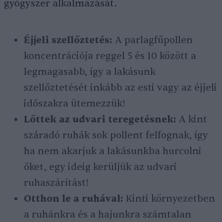
gyógyszer alkalmazását.
Éjjeli szellőztetés:
A parlagfűpollen
koncentrációja reggel 5 és 10 között a
legmagasabb, így a lakásunk
szellőztetését inkább az esti vagy az éjjeli
időszakra ütemezzük!
Lőttek az udvari teregetésnek:
A kint
száradó ruhák sok pollent felfognak, így
ha nem akarjuk a lakásunkba hurcolni
őket, egy ideig kerüljük az udvari
ruhaszárítást!
Otthon le a ruhával:
Kinti környezetben
a ruhánkra és a hajunkra számtalan