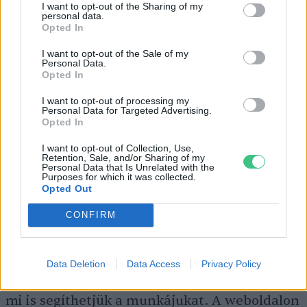
I want to opt-out of the Sharing of my
personal data.
Opted In
I want to opt-out of the Sale of my
Personal Data.
Opted In
I want to opt-out of processing my
Az a leghatékonyabb, ha nem sokkal a virágzás előtt
Personal Data for Targeted Advertising.
Opted In
kaszálunk, így kitolhatjuk a következő irtás időpontját.
Fotó: MTI
I want to opt-out of Collection, Use,
Retention, Sale, and/or Sharing of my
A Nébih munkatársai földi és drónos
Personal Data that Is Unrelated with the
Purposes for which it was collected.
megfigyelést alkalmaznak, melyet kerékpáros
Opted Out
felderítéssel egészítettek ki – első ütemben –
CONFIRM
a Balaton körül.
Data Deletion
Data Access
Privacy Policy
PBR Parlagfű Bejelentő Rendszeren
keresztül
mi is segíthetjük a munkájukat. A weboldalon