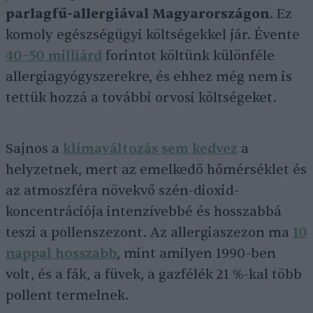
parlagfű-allergiával Magyarországon
. Ez
komoly egészségügyi költségekkel jár. Évente
40–50 milliárd
forintot költünk különféle
allergiagyógyszerekre, és ehhez még nem is
tettük hozzá a további orvosi költségeket.
Sajnos a
klímaváltozás sem kedvez
a
helyzetnek, mert az emelkedő hőmérséklet és
az atmoszféra növekvő szén-dioxid-
koncentrációja intenzívebbé és hosszabbá
teszi a pollenszezont. Az allergiaszezon ma
10
nappal hosszabb
, mint amilyen 1990-ben
volt, és a fák, a füvek, a gazfélék 21 %-kal több
pollent termelnek.