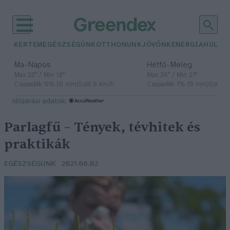
KERTEM
EGÉSZSÉGÜNK
OTTHONUNK
JÖVŐNK
ENERGIA
HULLA
–
–
Ma
Napos
Hétfő
Meleg
Max 32° / Min 18°
Max 36° / Min 21°
Csapadék: 0% (0 mm)
Szél: 6 km/h
Csapadék: 1% (0 mm)
Szél: 7
időjárási adatok:
Parlagfű – Tények, tévhitek és
praktikák
EGÉSZSÉGÜNK
2021.08.02