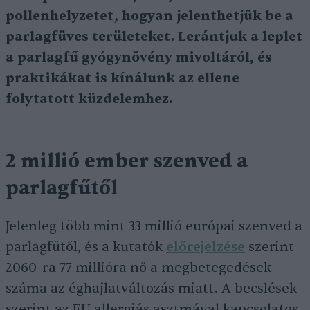
pollenhelyzetet, hogyan jelenthetjük be a
parlagfüves területeket. Lerántjuk a leplet
a parlagfű gyógynövény mivoltáról, és
praktikákat is kínálunk az ellene
folytatott küzdelemhez.
2 millió ember szenved a
parlagfűtől
Jelenleg több mint 33 millió európai szenved a
parlagfűtől, és a kutatók
előrejelzése
szerint
2060-ra 77 millióra nő a megbetegedések
száma az éghajlatváltozás miatt. A becslések
szerint az EU allergiás asztmával kapcsolatos