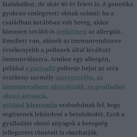
kialakulhat, de akár 40 év felett is. A genetika
gyakran emlegetett oknak számít: ha a
családban korábban volt beteg, akkor
könnyen tovább is
örökítheti
az allergiát.
Emellett van, akinek az immunrendszere
érzékenyebb a pollenek által kiváltott
immunválaszra. Amikor egy allergén,
például
a parlagfű
pollenje bejut az arra
érzékeny személy
szervezetébe, az
immunrendszer aktiválódik, és gyulladást
okozó anyagok,
például
hisztamin
szabadulnak fel, hogy
segítsenek leküzdeni a betolakodót. Ezek a
gyulladást okozó anyagok a betegség
jellegzetes tüneteit is okozhatják.