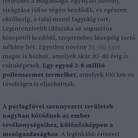
terjedhet a magassága. Egynyári növény,
virágzása július végén kezdődik, és egészen
októberig, a talaj menti fagyokig tart.
Legintenzívebb időszaka az augusztus
közepétől kezdődő, szeptember közepéig tartó
néhány hét. Egyetlen növény
50–60 ezer
magot is hozhat, amelyek akár 30–40 évig is
csíraképesek.
Egy egyed 2–8 millió
pollenszemet termelhet
, amelyek 100 km-es
távolságra is eljuthatnak.
A parlagfűvel szennyezett területek
nagyban kötődnek az ember
tevékenységeihez, különösképpen a
mezőgazdasághoz
. A leginkább érintett