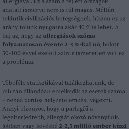
allergiával. Ez a szám a fejlett országok
adatait ismerve nem is túl magas. Méltán
tekintik civilizációs betegségnek, hiszen ez az
arány tőlünk nyugatra akár 40 % is lehet. A
baj az, hogy az
allergiások száma
folyamatosan évente 2–3 %-kal nő
, holott
50–100 évvel ezelőtt szinte ismeretlen volt ez
a probléma.
Többféle statisztikával találkozhatunk, de –
miután állandóan emelkedik az esetek száma
– nehéz pontos helyzetelemzést végezni.
Annyi bizonyos, hogy a parlagfű a
legelterjedtebb, allergiát okozó növényünk.
Jobban vagy kevésbé
2–2,5 millió ember küzd