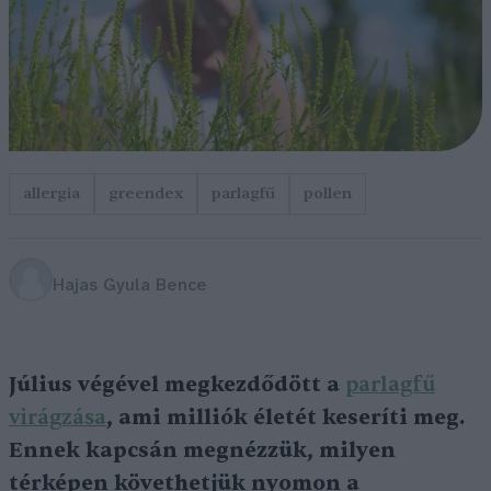
allergia
greendex
parlagfű
pollen
Hajas Gyula Bence
Július végével megkezdődött a
parlagfű
virágzása
, ami milliók életét keseríti meg.
Ennek kapcsán megnézzük, milyen
térképen követhetjük nyomon a