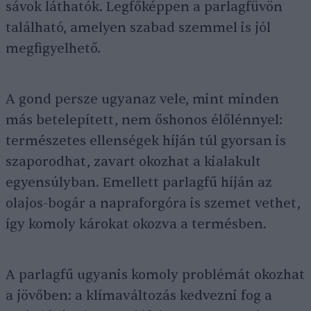
sávok láthatók. Legfőképpen a parlagfüvön
található, amelyen szabad szemmel is jól
megfigyelhető.
A gond persze ugyanaz vele, mint minden
más betelepített, nem őshonos élőlénnyel:
természetes ellenségek híján túl gyorsan is
szaporodhat, zavart okozhat a kialakult
egyensúlyban. Emellett parlagfű híján az
olajos-bogár a napraforgóra is szemet vethet,
így komoly károkat okozva a termésben.
A parlagfű ugyanis komoly problémát okozhat
a jövőben: a klímaváltozás kedvezni fog a