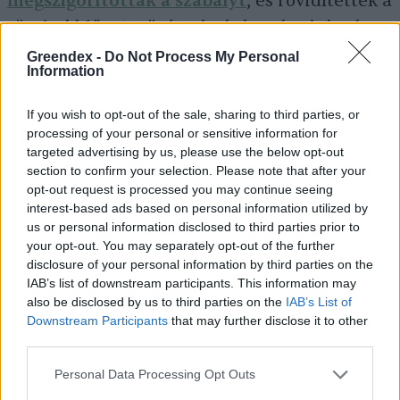
megszigorították a szabályt
, és rövidítették a
türelmi időt. A növény irtását már virágzása
előtt érdemes megkezdeni. Otthon, a kertben
Greendex -
Do Not Process My Personal
Information
hatékony megoldás a gyomlálás és a kapálás.
Ha a kapa élével a gyökérnél sújtunk le, a
If you wish to opt-out of the sale, sharing to third parties, or
növény nem hajt ki többet. Nagyobb
processing of your personal or sensitive information for
targeted advertising by us, please use the below opt-out
területeken a kaszálás az egyedüli lehetőség.
section to confirm your selection. Please note that after your
Itt viszont számítani kell arra, hogy
opt-out request is processed you may continue seeing
interest-based ads based on personal information utilized by
viszonylag gyorsan és több hajtással nő vissza
us or personal information disclosed to third parties prior to
a növény, ezért az időjárástól függően évente
your opt-out. You may separately opt-out of the further
disclosure of your personal information by third parties on the
2–4 alkalommal is el kell végezni a munkát.
IAB’s list of downstream participants. This information may
also be disclosed by us to third parties on the
IAB’s List of
Downstream Participants
that may further disclose it to other
third parties.
Personal Data Processing Opt Outs