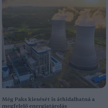
Még Paks kiesését is áthidalhatná a
megfelelő energiatárolás