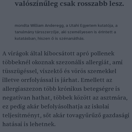
valószínűleg csak rosszabb lesz.
mondta William Anderegg, a Utahi Egyetem kutatója, a
tanulmány társszerzője, aki személyesen is érintett a
kutatásban, hiszen ő is szénanáthás.
A virágok által kibocsátott apró pollenek
többeknél okoznak szezonális allergiát, ami
tüsszügéssel, viszektő és vörös szemekkel
illetve orrfolyással is járhat. Emellett az
allergiaszezon több krónikus betegségre is
negatívan hathat, többek között az asztmára,
ez pedig akár befolyásolhatja az iskolai
teljesítményt, sőt akár tovagyűrűző gazdasági
hatásai is lehetnek.