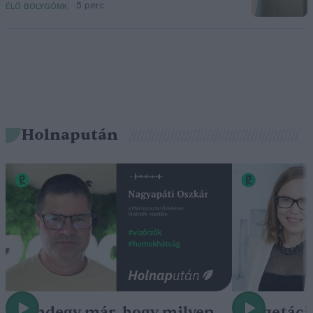
5 perc
ÉLŐ BOLYGÓNK
Holnapután
„Mindegy már, hogy milyen
A vegetáci