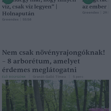
víz, csak víz legyen” |
az ember 
Holnapután
Greendex
29:5
Greendex
55:58
Nem csak növényrajongóknak!
– 8 arborétum, amelyet
érdemes meglátogatni
Granát-Galló Tímea
5 perc
ÉLŐ BOLYGÓNK