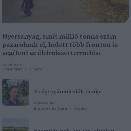
Nyersanyag, amit millió tonna szám
pazarolunk el, holott több fronton is
segíteni az élelmiszertermelést
AGRÁRIUM
Greendex
4 perc
A régi gyümölcsfák őrzője
AGRÁRIUM
Börzsey Barbara
6 perc
Egymillió hektár szántóföldön