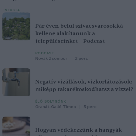
ENERGIA
Pár éven belül szivacsvárosokká
kellene alakítanunk a
településeinket – Podcast
PODCAST
Novák Zsombor
2 perc
Negatív vízállások, vízkorlátozások:
miképp takarékoskodhatsz a vízzel?
ÉLŐ BOLYGÓNK
Granát-Galló Tímea
5 perc
Hogyan védekezzünk a hangyák