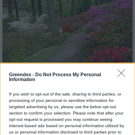
Greendex -
Do Not Process My Personal
Information
If you wish to opt-out of the sale, sharing to third parties, or
Magyarország tele van gyönyörű növényekkel, így arborétumokkal
processing of your personal or sensitive information for
is. A jó idő beköszöntével érdemes minél többet felkeresni.
targeted advertising by us, please use the below opt-out
section to confirm your selection. Please note that after your
opt-out request is processed you may continue seeing
interest-based ads based on personal information utilized by
Születésnapi programokkal várja a
us or personal information disclosed to third parties prior to
hétvégén a közönséget a 160 éves