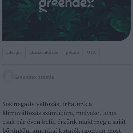
allergia
klímaváltozás
pollen
USA
Greendex szemle
Sok negatív változást írhatunk a
klímaváltozás számlájára, melyeket lehet
csak pár éven belül érzünk majd meg a saját
bőrünkön, amerikai kutatók azonban most