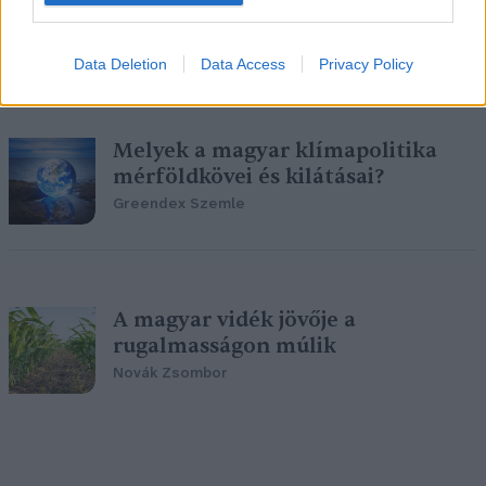
Greendex Szemle
Data Deletion
Data Access
Privacy Policy
Melyek a magyar klímapolitika
mérföldkövei és kilátásai?
Greendex Szemle
A magyar vidék jövője a
rugalmasságon múlik
Novák Zsombor