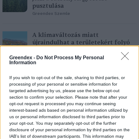
pusztulása
Greendex Szemle
A klímaváltozás miatt
újraindulhat a területekért folyó
versenyfutás
Greendex -
Do Not Process My Personal
Greendex Szemle
Information
If you wish to opt-out of the sale, sharing to third parties, or
Mit hoz a COP30 a gazdáknak?
processing of your personal or sensitive information for
Greendex Szemle
targeted advertising by us, please use the below opt-out
section to confirm your selection. Please note that after your
opt-out request is processed you may continue seeing
interest-based ads based on personal information utilized by
us or personal information disclosed to third parties prior to
your opt-out. You may separately opt-out of the further
Végletesen kibillent a
disclosure of your personal information by third parties on the
klímaegyensúly?
IAB’s list of downstream participants. This information may