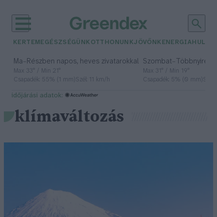
KERTEM
EGÉSZSÉGÜNK
OTTHONUNK
JÖVŐNK
ENERGIA
HULLA
–
–
Ma
Részben napos, heves zivatarokkal
Szombat
Többnyire n
Max 33° / Min 21°
Max 31° / Min 19°
Csapadék: 55% (1 mm)
Szél: 11 km/h
Csapadék: 5% (0 mm)
Szél:
időjárási adatok:
klímaváltozás