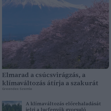
Elmarad a csúcsvirágzás, a
klímaváltozás átírja a szakurát
Greendex Szemle
A klímaváltozás előrehaladását
jelzi a lucfenyők gyorsuló