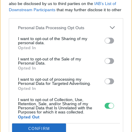
also be disclosed by us to third parties on the
IAB’s List of
Greendex Szemle
Downstream Participants
that may further disclose it to other
third parties.
Personal Data Processing Opt Outs
Eltörlik a négy évszakot: így hívják
I want to opt-out of the Sharing of my
őket ezután!
personal data.
Opted In
Novák Zsombor
I want to opt-out of the Sale of my
Personal Data.
Opted In
I want to opt-out of processing my
Ilyen amikor az időjárás és a
Personal Data for Targeted Advertising.
geopolitika írja az árakat
Opted In
Greendex Szemle
I want to opt-out of Collection, Use,
Retention, Sale, and/or Sharing of my
Personal Data that Is Unrelated with the
Purposes for which it was collected.
Opted Out
A klímaváltozás két arca
CONFIRM