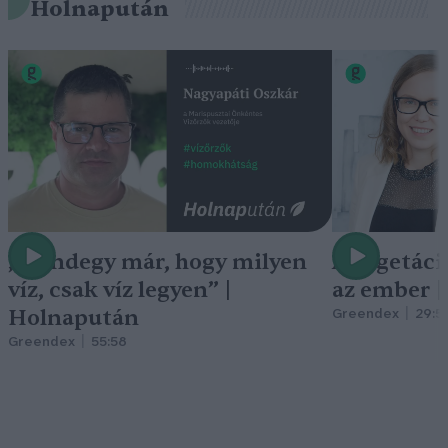
Holnapután
„Mindegy már, hogy milyen
A vegetáci
víz, csak víz legyen” |
az ember 
Holnapután
Greendex
29:5
Greendex
55:58