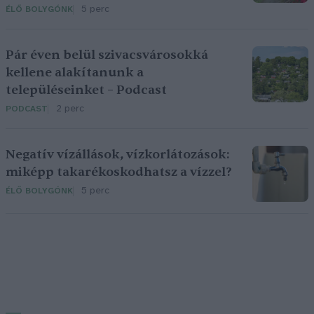
5 perc
ÉLŐ BOLYGÓNK
Pár éven belül szivacsvárosokká
kellene alakítanunk a
településeinket – Podcast
2 perc
PODCAST
Negatív vízállások, vízkorlátozások:
miképp takarékoskodhatsz a vízzel?
5 perc
ÉLŐ BOLYGÓNK