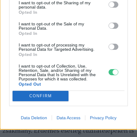
Fotó: Kovács Péter
I want to opt-out of the Sharing of my
personal data.
Opted In
Szerezzünk be
I want to opt-out of the Sale of my
Personal Data.
rönkdarabokat
!
Opted In
I want to opt-out of processing my
Ha nem vagyunk olyan szerencsések, hogy
Personal Data for Targeted Advertising.
Opted In
kertünk készen kínálja az említett természet
adta lehetőséget, akkor sem érdemes feladni,
I want to opt-out of Collection, Use,
Retention, Sale, and/or Sharing of my
Personal Data that Is Unrelated with the
mert mesterségesen is kialakíthatunk
Purposes for which it was collected.
értékes, holtfás élőhelyeket. Ha a környéken
Opted Out
fát vágnak ki, esetleg valamelyik
CONFIRM
szomszédunknál láncfűrésszel dolgoznak,
akkor érdemes elkérni néhány darabot. Minél
Data Deletion
Data Access
Privacy Policy
nagyobb a rönk átmérője, annál értékesebb a
zsákmány. Érdemes esetleg tűzifatelepeken is