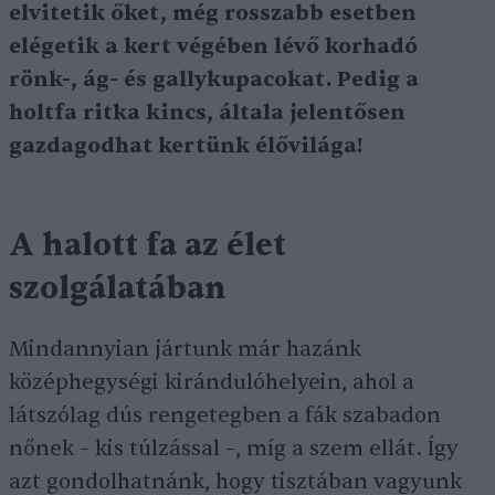
elvitetik őket, még rosszabb esetben
elégetik a kert végében lévő korhadó
rönk-, ág- és gallykupacokat. Pedig a
holtfa ritka kincs, általa jelentősen
gazdagodhat kertünk élővilága!
A halott fa az élet
szolgálatában
Mindannyian jártunk már hazánk
középhegységi kirándulóhelyein, ahol a
látszólag dús rengetegben a fák szabadon
nőnek – kis túlzással –, míg a szem ellát. Így
azt gondolhatnánk, hogy tisztában vagyunk