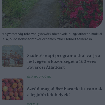
Magyarország tele van gyönyörű növényekkel, így arborétumokkal
is. A jó idő beköszöntével érdemes minél többet felkeresni.
Születésnapi programokkal várja a
hétvégén a közönséget a 160 éves
Fővárosi Állatkert
ÉLŐ BOLYGÓNK
Szedd magad őszibarack: itt vannak
a legjobb lelőhelyek!
SZEMLE