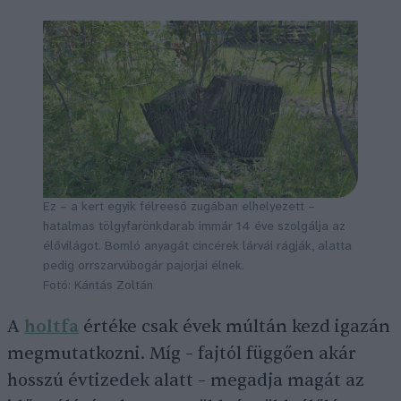
Ez – a kert egyik félreeső zugában elhelyezett –
hatalmas tölgyfarönkdarab immár 14 éve szolgálja az
élővilágot. Bomló anyagát cincérek lárvái rágják, alatta
pedig orrszarvúbogár pajorjai élnek.
Fotó: Kántás Zoltán
A
holtfa
értéke csak évek múltán kezd igazán
megmutatkozni. Míg – fajtól függően akár
hosszú évtizedek alatt – megadja magát az