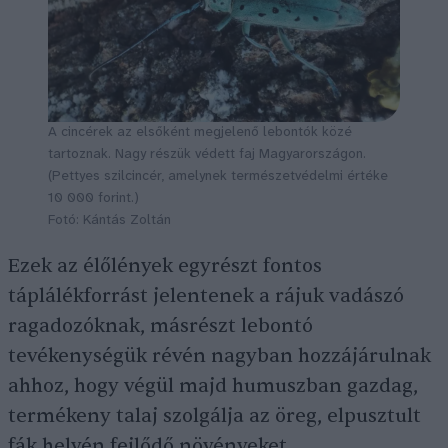
A cincérek az elsőként megjelenő lebontók közé
tartoznak. Nagy részük védett faj Magyarországon.
(Pettyes szilcincér, amelynek természetvédelmi értéke
10 000 forint.)
Fotó: Kántás Zoltán
Ezek az élőlények egyrészt fontos
táplálékforrást jelentenek a rájuk vadászó
ragadozóknak, másrészt lebontó
tevékenységük révén nagyban hozzájárulnak
ahhoz, hogy végül majd humuszban gazdag,
termékeny talaj szolgálja az öreg, elpusztult
fák helyén fejlődő növényeket.