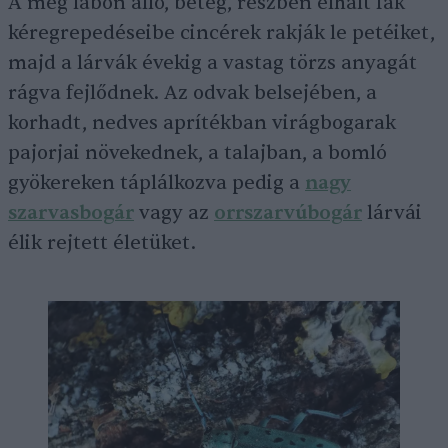
A még lábon álló, beteg, részben elhalt fák
kéregrepedéseibe cincérek rakják le petéiket,
majd a lárvák évekig a vastag törzs anyagát
rágva fejlődnek. Az odvak belsejében, a
korhadt, nedves aprítékban virágbogarak
pajorjai növekednek, a talajban, a bomló
gyökereken táplálkozva pedig a
nagy
szarvasbogár
vagy az
orrszarvúbogár
lárvái
élik rejtett életüket.