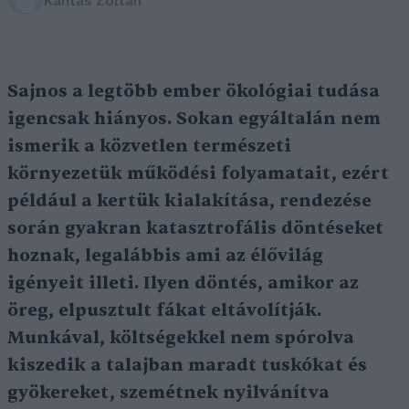
Kántás Zoltán
Sajnos a legtöbb ember ökológiai tudása
igencsak hiányos. Sokan egyáltalán nem
ismerik a közvetlen természeti
környezetük működési folyamatait, ezért
például a kertük kialakítása, rendezése
során gyakran katasztrofális döntéseket
hoznak, legalábbis ami az élővilág
igényeit illeti. Ilyen döntés, amikor az
öreg, elpusztult fákat eltávolítják.
Munkával, költségekkel nem spórolva
kiszedik a talajban maradt tuskókat és
gyökereket, szemétnek nyilvánítva