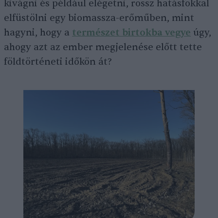
kivágni és például elégetni, rossz hatásfokkal
elfüstölni egy biomassza-erőműben, mint
hagyni, hogy a
természet birtokba vegye
úgy,
ahogy azt az ember megjelenése előtt tette
földtörténeti időkön át?