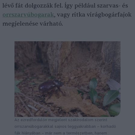
lévő fát dolgozzák fel. Így például szarvas- és
orrszarvúbogarak
, vagy ritka virágbogárfajok
megjelenése várható.
Az ezredfordulón megjelent szakirodalom szerint
orrszarvúbogarakkal sajnos leggyakrabban – korhadó
fák hiányában – már nem a természetben, hanem