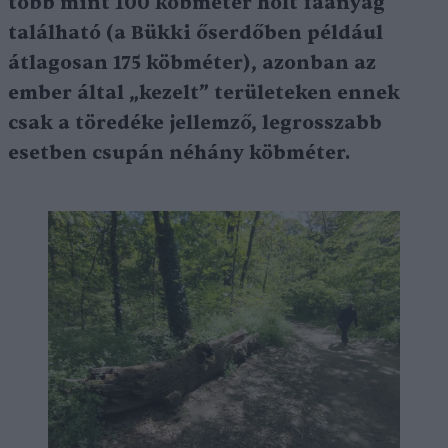
több mint 100 köbméter holt faanyag
található (a Bükki őserdőben például
átlagosan 175 köbméter), azonban az
ember által „kezelt” területeken ennek
csak a töredéke jellemző, legrosszabb
esetben csupán néhány köbméter.