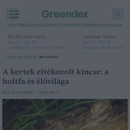
KERTEM
EGÉSZSÉGÜNK
OTTHONUNK
JÖVŐNK
ENERGIA
HULLA
–
–
Ma
Részben napos
Vasárnap
Napos
Max 32° / Min 19°
Max 33° / Min 18°
Csapadék: 5% (0 mm)
Szél: 9 km/h
Csapadék: 0% (0 mm)
Szél: 
időjárási adatok:
A kertek eltékozolt kincse: a
holtfa és élővilága
ÉLŐ BOLYGÓNK
2026.05.15