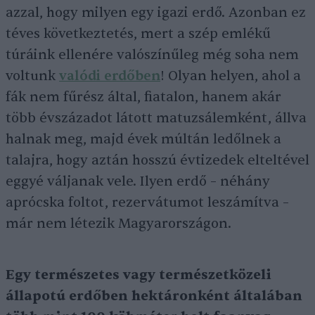
azzal, hogy milyen egy igazi erdő. Azonban ez
téves következtetés, mert a szép emlékű
túráink ellenére valószínűleg még soha nem
voltunk
valódi erdőben
! Olyan helyen, ahol a
fák nem fűrész által, fiatalon, hanem akár
több évszázadot látott matuzsálemként, állva
halnak meg, majd évek múltán ledőlnek a
talajra, hogy aztán hosszú évtizedek elteltével
eggyé váljanak vele. Ilyen erdő – néhány
aprócska foltot, rezervátumot leszámítva –
már nem létezik Magyarországon.
Egy természetes vagy természetközeli
állapotú erdőben hektáronként általában