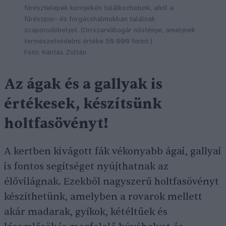
fűrésztelepek környékén találkozhatunk, ahol a
fűrészpor- és forgácshalmokban találnak
szaporodóhelyet. (Orrszarvúbogár nősténye, amelynek
természetvédelmi értéke 50 000 forint.)
Fotó: Kántás Zoltán
Az ágak és a gallyak is
értékesek, készítsünk
holtfasövényt!
A kertben kivágott fák vékonyabb ágai, gallyai
is fontos segítséget nyújthatnak az
élővilágnak. Ezekből nagyszerű holtfasövényt
készíthetünk, amelyben a rovarok mellett
akár madarak, gyíkok, kétéltűek és