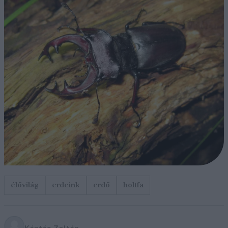
élővilág
erdeink
erdő
holtfa