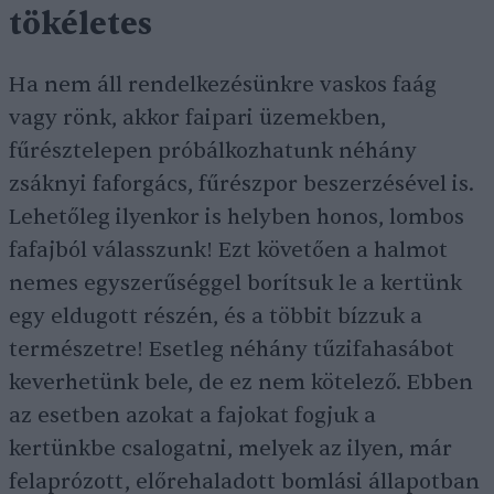
tökéletes
Ha nem áll rendelkezésünkre vaskos faág
vagy rönk, akkor faipari üzemekben,
fűrésztelepen próbálkozhatunk néhány
zsáknyi faforgács, fűrészpor beszerzésével is.
Lehetőleg ilyenkor is helyben honos, lombos
fafajból válasszunk! Ezt követően a halmot
nemes egyszerűséggel borítsuk le a kertünk
egy eldugott részén, és a többit bízzuk a
természetre! Esetleg néhány tűzifahasábot
keverhetünk bele, de ez nem kötelező. Ebben
az esetben azokat a fajokat fogjuk a
kertünkbe csalogatni, melyek az ilyen, már
felaprózott, előrehaladott bomlási állapotban