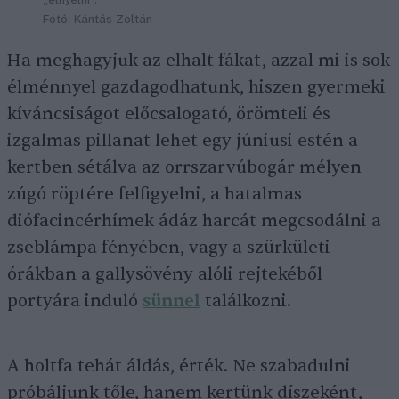
„elnyelni”.
Fotó: Kántás Zoltán
Ha meghagyjuk az elhalt fákat, azzal mi is sok
élménnyel gazdagodhatunk, hiszen gyermeki
kíváncsiságot előcsalogató, örömteli és
izgalmas pillanat lehet egy júniusi estén a
kertben sétálva az orrszarvúbogár mélyen
zúgó röptére felfigyelni, a hatalmas
diófacincérhímek ádáz harcát megcsodálni a
zseblámpa fényében, vagy a szürkületi
órákban a gallysövény alóli rejtekéből
portyára induló
sünnel
találkozni.
A holtfa tehát áldás, érték. Ne szabadulni
próbáljunk tőle, hanem kertünk díszeként,