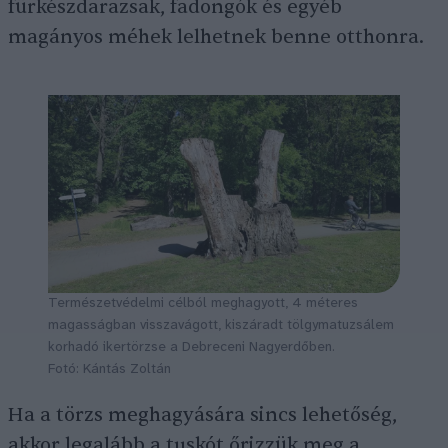
fürkészdarazsak, fadongók és egyéb
magányos méhek lelhetnek benne otthonra.
Természetvédelmi célból meghagyott, 4 méteres
magasságban visszavágott, kiszáradt tölgymatuzsálem
korhadó ikertörzse a Debreceni Nagyerdőben.
Fotó: Kántás Zoltán
Ha a törzs meghagyására sincs lehetőség,
akkor legalább a tuskót őrizzük meg a