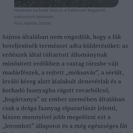
Hatalmas korhadó fatörzs a Debreceni Nagyerdő
parkosított területén.
Fotó: Kántás Zoltán
Sajnos általában nem engedjük, hogy a fák
beteljesítsék természet adta küldetésüket: az
erdészek által túltartott állománynak
minősített erdőkben a vastag törzsbe vájt
madárfészek, a rejtett „mókusvár”, a sérült,
leváló kéreg alatt kialakult denevérlak és a
korhadó faanyagba rágott rovarbölcső,
„bogártanya” az ember szemében általában
csak a drága faanyag elpazarlását jelenti,
hiszen mennyivel jobb megelőzni ezt a
„leromlott” állapotot és a még egészséges fát