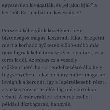
egyszerűen kivágatják, és „eltakarítják” a
kertből. Ezt a hibát ne kövessük el!
Persze lakóhelyünk közelében nem
biztonságos magas, kiszáradt fákat őrizgetni,
mert a korhadó gyökerek előbb-utóbb már
nem fognak kellő támasztékot nyújtani, és a
törzs kidől. Azonban ez a veszély
csökkenthető, ha – a rendelkezésre álló hely
függvényében – akár néhány méter magasan
levágjuk a koronát, így a legértékesebb részt,
a vaskos törzset az élővilág még birtokba
veheti. A már említett cincérek mellett
például díszbogarak, hangyák,