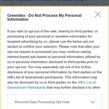
talajban! Habár így már kevesebb élőlénynek
lesz ideális, de a gyökerek között élő fajok
Greendex -
Do Not Process My Personal
Information
számára még tökéletes élőhelyet tudunk
biztosítani.
If you wish to opt-out of the sale, sharing to third parties, or
processing of your personal or sensitive information for
targeted advertising by us, please use the below opt-out
section to confirm your selection. Please note that after your
opt-out request is processed you may continue seeing
interest-based ads based on personal information utilized by
us or personal information disclosed to third parties prior to
your opt-out. You may separately opt-out of the further
disclosure of your personal information by third parties on the
IAB’s list of downstream participants. This information may
also be disclosed by us to third parties on the
IAB’s List of
Downstream Participants
that may further disclose it to other
third parties.
10 éve kivágott szilfa üreges tuskója. A talajszinten jól
látszik, hogy az itt élő kis szarvasbogarak már
Personal Data Processing Opt Outs
nagyrészt elfogyasztották a bomló, puha faanyagot.