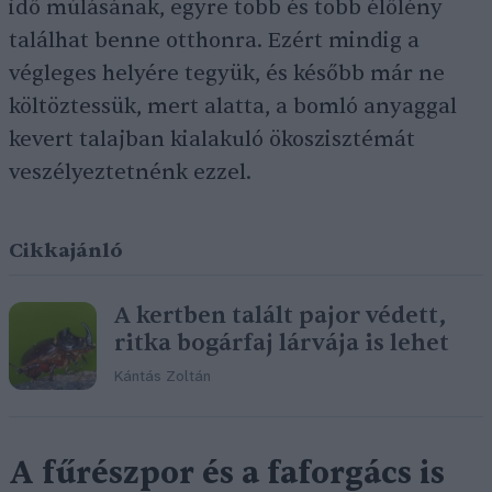
idő múlásának, egyre több és több élőlény
találhat benne otthonra. Ezért mindig a
végleges helyére tegyük, és később már ne
költöztessük, mert alatta, a bomló anyaggal
kevert talajban kialakuló ökoszisztémát
veszélyeztetnénk ezzel.
Cikkajánló
A kertben talált pajor védett,
ritka bogárfaj lárvája is lehet
Kántás Zoltán
A fűrészpor és a faforgács is