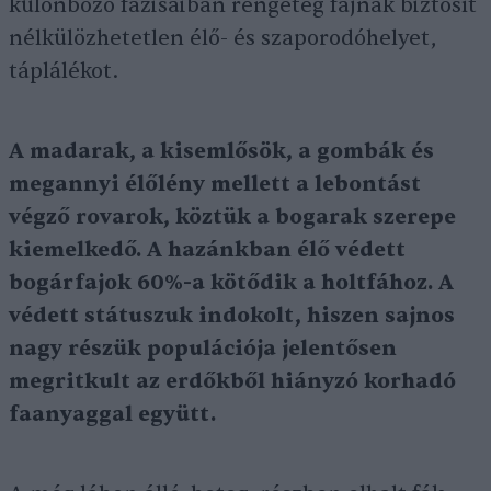
különböző fázisaiban rengeteg fajnak biztosít
nélkülözhetetlen élő- és szaporodóhelyet,
táplálékot.
A madarak, a kisemlősök, a gombák és
megannyi élőlény mellett a lebontást
végző rovarok, köztük a bogarak szerepe
kiemelkedő. A hazánkban élő védett
bogárfajok 60%-a kötődik a holtfához. A
védett státuszuk indokolt, hiszen sajnos
nagy részük populációja jelentősen
megritkult az erdőkből hiányzó korhadó
faanyaggal együtt.