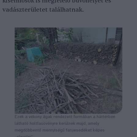
kisemlősök is megfelelő búvóhelyet és
vadászterületet találhatnak.
Ezek a vékony ágak rendezett formában a háttérben
látható holtfasövényre kerülnek majd, amely
megdöbbentő mennyiségű fanyesedéket képes