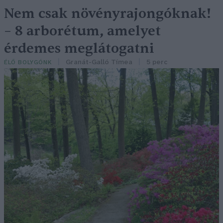
Nem csak növényrajongóknak!
– 8 arborétum, amelyet
érdemes meglátogatni
Granát-Galló Tímea
5 perc
ÉLŐ BOLYGÓNK