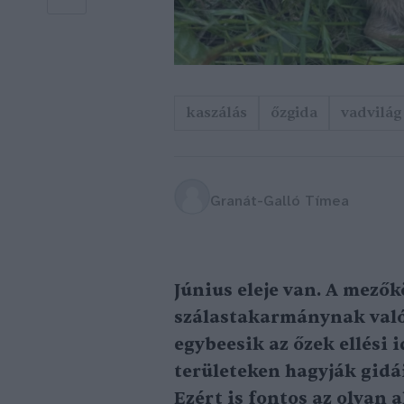
kaszálás
őzgida
vadvilág
Granát-Galló Tímea
Június eleje van. A mező
szálastakarmánynak való 
egybeesik az őzek ellési 
területeken hagyják gidái
Ezért is fontos az olyan