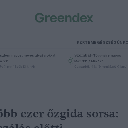
KERTEM
EGÉSZSÉGÜNK
Szombat
–
szben napos, heves zivatarokkal
Többnyire napos
n 21°
Max 33° / Min 19°
5% (1 mm)
Szél: 13 km/h
Csapadék: 4% (0 mm)
Szél: 9 km/
öbb ezer őzgida sorsa: