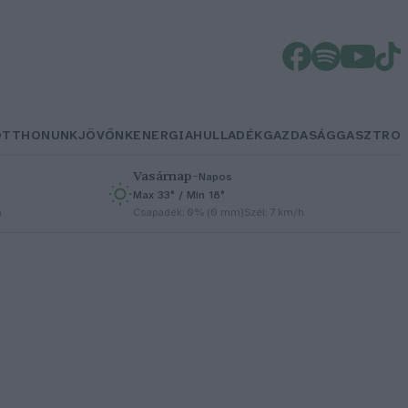
OTTHONUNK
JÖVŐNK
ENERGIA
HULLADÉK
GAZDASÁG
GASZTRO
Vasárnap
–
Napos
Max 33° / Min 18°
h
Csapadék: 0% (0 mm)
Szél: 7 km/h