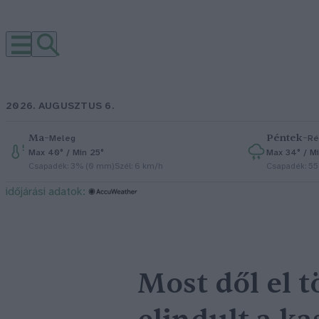
2026. AUGUSZTUS 6.
Ma
–
Péntek
–
Meleg
Ré
Max 40° / Min 25°
Max 34° / Mi
Csapadék: 3% (0 mm)
Szél: 6 km/h
Csapadék: 5
időjárási adatok:
Most dől el t