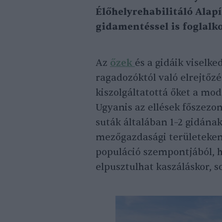
Élőhelyrehabilitáló Alap
gidamentéssel is foglalko
Az
őzek
és a gidáik viselk
ragadozóktól való elrejtőzé
kiszolgáltatottá őket a m
Ugyanis az ellések főszez
suták általában 1–2 gidána
mezőgazdasági területeken
populáció szempontjából, h
elpusztulhat kaszáláskor, s