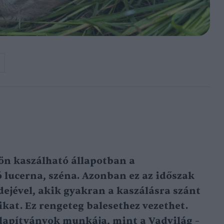
kön kaszálható állapotban a
lucerna, széna. Azonban ez az időszak
idejével, akik gyakran a kaszálásra szánt
kat. Ez rengeteg balesethez vezethet.
 alapítványok munkája, mint a Vadvilág –