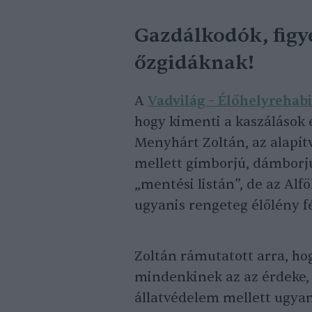
Gazdálkodók, figye
őzgidáknak!
A
Vadvilág – Élőhelyrehabi
hogy kimenti a kaszálások e
Menyhárt Zoltán, az alapít
mellett gímborjú, dámborjú
„mentési listán”, de az Alf
ugyanis rengeteg élőlény fé
Zoltán rámutatott arra, ho
mindenkinek az az érdeke, 
állatvédelem mellett ugyan