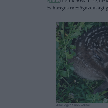
gidák
idejük 90%-át rejtőzk
és hangos mezőgazdasági g
Akár egész nap várnak.