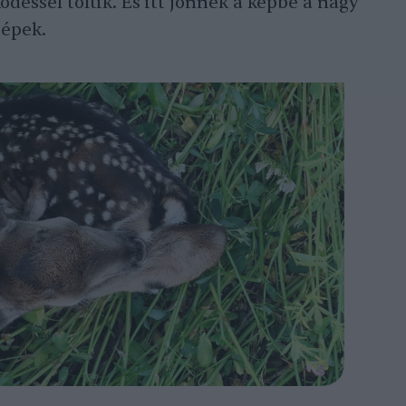
ödéssel töltik. És itt jönnek a képbe a nagy
épek.