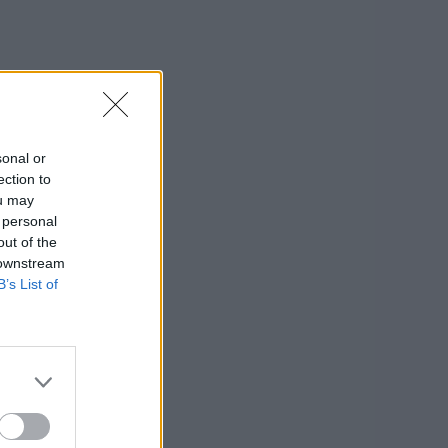
sonal or
ection to
ou may
 personal
out of the
 downstream
B’s List of