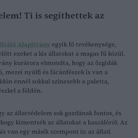
lem! Ti is segíthettek az
litáló Alapítvány
egyik fő tevékenysége,
lőtt ezeket a kis állatokat a magas fű közül.
vány kurátora elmondta, hogy az őzgidák
, mezei nyúlfi és fácánfészek is van a
öldön ennél sokkal színesebb a paletta,
szkel a földön.
gy az állatvédelem sok gazdának fontos, és
hogy kimentsék az állatokat a kaszálóról. Az
is van egy másik szempont is: az állati