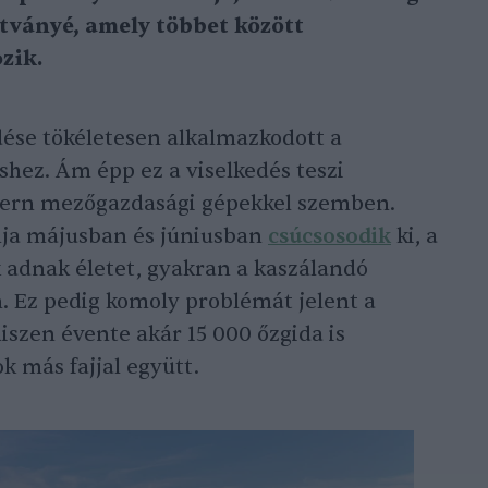
ítványé, amely többet között
zik.
edése tökéletesen alkalmazkodott a
shez. Ám épp ez a viselkedés teszi
odern mezőgazdasági gépekkel szemben.
onja májusban és júniusban
csúcsosodik
ki, a
k adnak életet, gyakran a kaszálandó
. Ez pedig komoly problémát jelent a
iszen évente akár 15 000 őzgida is
ok más fajjal együtt.