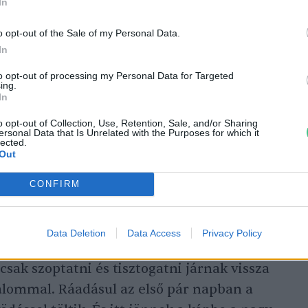
. rész
In
o opt-out of the Sale of my Personal Data.
In
to opt-out of processing my Personal Data for Targeted
ing.
e ösztönös, és ez okozhatja a
In
o opt-out of Collection, Use, Retention, Sale, and/or Sharing
ersonal Data that Is Unrelated with the Purposes for which it
lected.
Out
ahhoz alkalmazkodott, hogy túléljék az anyjuk
és addig a ragadozók ne találják meg őket. A
CONFIRM
zinte egyáltalán nincs testillatuk, így a
i őket. A „lapuló ösztönüknek” köszönhetően
Data Deletion
Data Access
Privacy Policy
el, ha veszélyt éreznek. A suták nincsenek
csak szoptatni és tisztogatni járnak vissza
lommal. Ráadásul az első pár napban a