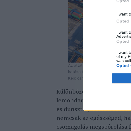
Opted 
I want t
Opted 
I want 
Advertis
Opted 
I want t
of my P
was col
Opted 
Az általad megtermelt javakkal kí
hatásaitól.
Kép: canva
Különböző tartósítási móds
lemondanod saját termései
és dunsztolj! Szakíts időt 
nemcsak az egészséged, ha
csomagolás megspórolása fo