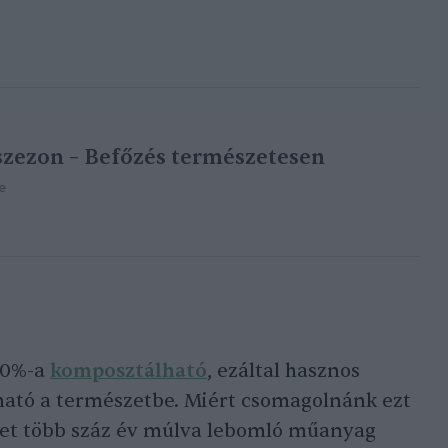
zezon – Befőzés természetesen
e
30%-a
komposztálható
, ezáltal hasznos
ható a természetbe. Miért csomagolnánk ezt
et több száz év múlva lebomló műanyag