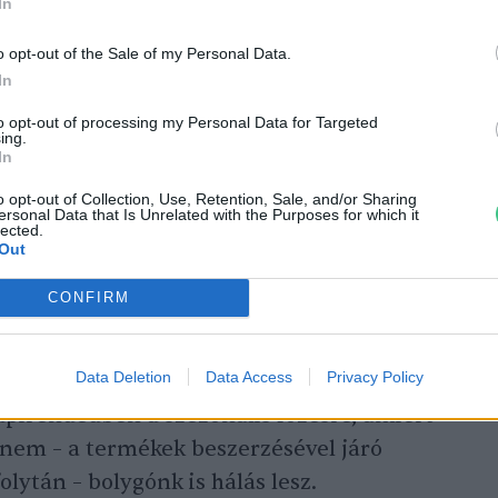
In
o opt-out of the Sale of my Personal Data.
In
to opt-out of processing my Personal Data for Targeted
ing.
In
o opt-out of Collection, Use, Retention, Sale, and/or Sharing
ersonal Data that Is Unrelated with the Purposes for which it
lected.
Out
méled a Földet az ellátási lánc környezetszennyező
CONFIRM
zerek alkalmazásával télen sem kell
Data Deletion
Data Access
Privacy Policy
dről. Fagyassz,
száríts
,
fermentálj
, főzz be
napirendedben a szezonális főzésre, amiért
nem – a termékek beszerzésével járó
lytán – bolygónk is hálás lesz.