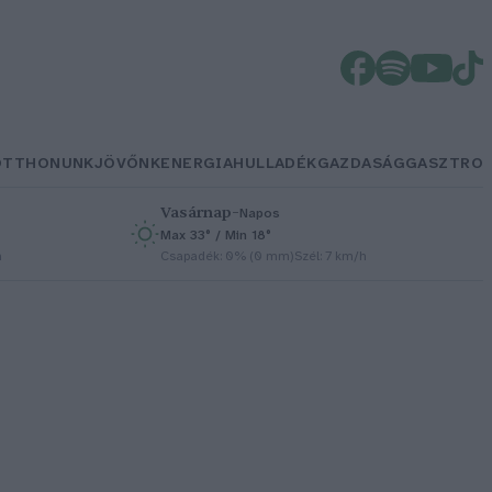
OTTHONUNK
JÖVŐNK
ENERGIA
HULLADÉK
GAZDASÁG
GASZTRO
Vasárnap
–
Napos
Max 33° / Min 18°
h
Csapadék: 0% (0 mm)
Szél: 7 km/h