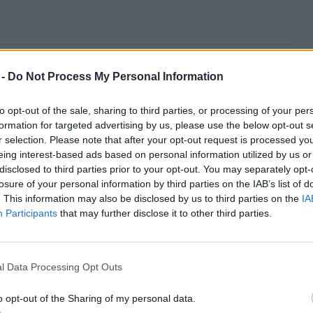
 -
Do Not Process My Personal Information
erhet veszel le ezzel a Földünk válláról!
inket és a levegőt a nagyüzemi termelés, a
to opt-out of the sale, sharing to third parties, or processing of your per
örnyezetszennyező hatásaitól, pénztárcádat
formation for targeted advertising by us, please use the below opt-out s
r selection. Please note that after your opt-out request is processed y
ségétől. Az ellátási lánc minimalizálásával
eing interest-based ads based on personal information utilized by us or
ntheted ökológiai lábnyomodat, miközben
disclosed to third parties prior to your opt-out. You may separately opt-
losure of your personal information by third parties on the IAB’s list of
iszert tehetsz családod asztalára.
. This information may also be disclosed by us to third parties on the
IA
Participants
that may further disclose it to other third parties.
l Data Processing Opt Outs
o opt-out of the Sharing of my personal data.