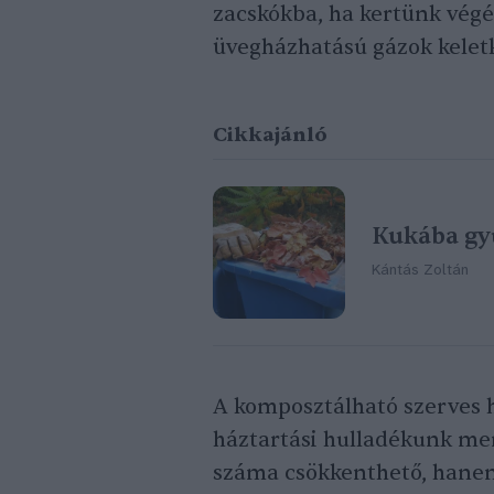
zacskókba, ha kertünk végé
üvegházhatású gázok keletke
Cikkajánló
Kukába gyű
Kántás Zoltán
A komposztálható szerves h
háztartási hulladékunk me
száma csökkenthető, hanem