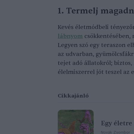
1. Termelj magadna
Kevés életmódbeli tényező
lábnyom
csökkentésében, 
Legyen szó egy teraszon el
az udvarban, gyümölcsfákró
tejet adó állatokról; bizto
élelmiszerrel jót teszel az
Cikkajánló
Egy életre
Novák Zsombor