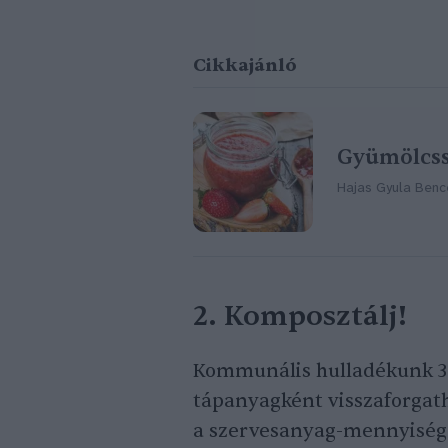
Cikkajánló
Gyümölcss
Hajas Gyula Benc
2. Komposztálj!
Kommunális hulladékunk 
tápanyagként visszaforgat
a szervesanyag-mennyiség