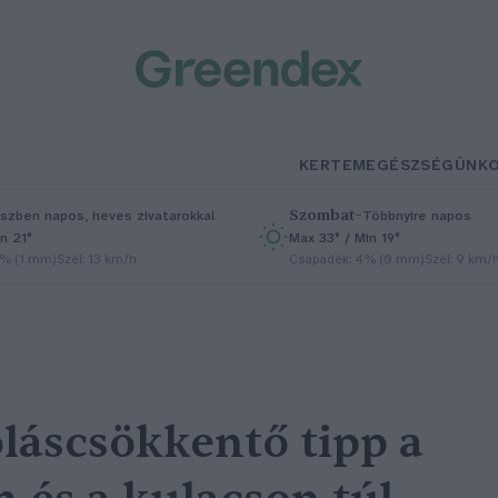
KERTEM
EGÉSZSÉGÜNK
Szombat
–
szben napos, heves zivatarokkal
Többnyire napos
n 21°
Max 33° / Min 19°
5% (1 mm)
Szél: 13 km/h
Csapadék: 4% (0 mm)
Szél: 9 km/
oláscsökkentő tipp a