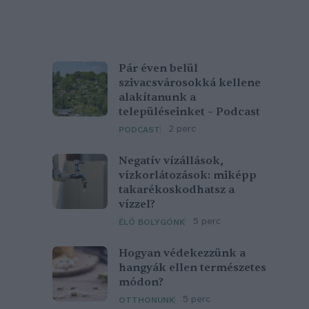
Pár éven belül
szivacsvárosokká kellene
alakítanunk a
településeinket – Podcast
2 perc
PODCAST
Negatív vízállások,
vízkorlátozások: miképp
takarékoskodhatsz a
vízzel?
5 perc
ÉLŐ BOLYGÓNK
Hogyan védekezzünk a
hangyák ellen természetes
módon?
5 perc
OTTHONUNK