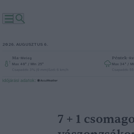
2026. AUGUSZTUS 6.
Ma
–
Péntek
–
Meleg
Ré
Max 40° / Min 25°
Max 34° / Mi
Csapadék: 3% (0 mm)
Szél: 6 km/h
Csapadék: 5
időjárási adatok:
7 + 1 csomag