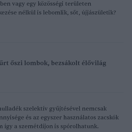
ben vagy egy közösségi területen
zése nélkül is lebomlik, sőt, újjászületik?
rt őszi lombok, bezsákolt élővilág
ulladék szelektív gyűjtésével nemcsak
nnyisége és az egyszer használatos zacskók
 így a szemétdíjon is spórolhatunk.