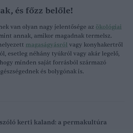
k, és főzz belőle!
nek van olyan nagy jelentősége az
ökológiai
mint annak, amikor magadnak termelsz.
helyezett
magaságyásról
vagy konyhakertről
l, esetleg néhány tyúkról vagy akár legelő,
s, hogy minden saját forrásból származó
 egészségednek és bolygónak is.
 szóló kerti kaland: a permakultúra