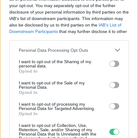
your opt-out. You may separately opt-out of the further
disclosure of your personal information by third parties on the
Most péntekig még lehet
IAB’s list of downstream participants. This information may
regisztrálni az Európai
also be disclosed by us to third parties on the
IAB’s List of
Downstream Participants
that may further disclose it to other
Hulladékcsökkentési Hétre
third parties.
Greendex Szemle
Personal Data Processing Opt Outs
I want to opt-out of the Sharing of my
personal data.
Európai Hulladékcsökkentési Hét
Opted In
tizenötödszörre!
I want to opt-out of the Sale of my
Greendex Szemle
Personal Data.
Opted In
I want to opt-out of processing my
Personal Data for Targeted Advertising.
Opted In
A csomagolásé a főszerep az idei
Európai Hulladékcsökkentési
I want to opt-out of Collection, Use,
Retention, Sale, and/or Sharing of my
Héten
Personal Data that Is Unrelated with the