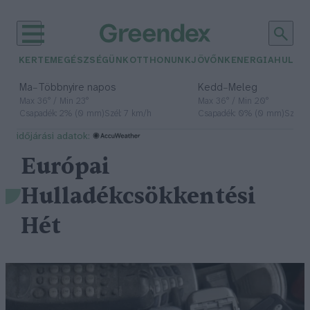
KERTEM
EGÉSZSÉGÜNK
OTTHONUNK
JÖVŐNK
ENERGIA
HULLA
–
–
Ma
Többnyire napos
Kedd
Meleg
Max 36° / Min 23°
Max 36° / Min 20°
Csapadék: 2% (0 mm)
Szél: 7 km/h
Csapadék: 0% (0 mm)
Szél: 
időjárási adatok:
Európai
Hulladékcsökkentési
Hét