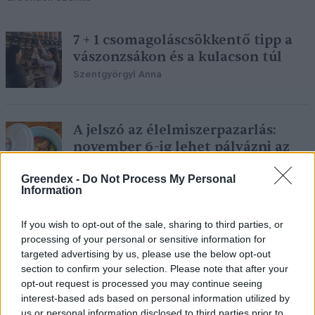
7 + 1 csomagoláscsökkentő tipp a
vászonzsákon és a kulacson túl
Szentgyörgyi Anna
A jelszó az élelmiszerpazarlás:
november 6-ig lehet pályázni az
Európai Hulladékcsökkentési
Hétre
Greendex -
Do Not Process My Personal
Information
Greendex Szemle
If you wish to opt-out of the sale, sharing to third parties, or
processing of your personal or sensitive information for
Átadták az Európai
targeted advertising by us, please use the below opt-out
Hulladékcsökkentési Hét díjait
section to confirm your selection. Please note that after your
Greendex Szemle
opt-out request is processed you may continue seeing
interest-based ads based on personal information utilized by
us or personal information disclosed to third parties prior to