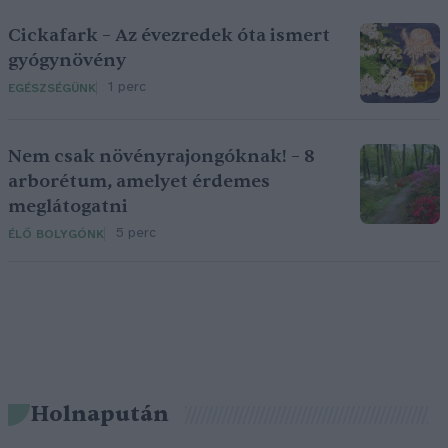
Cickafark – Az évezredek óta ismert
gyógynövény
1 perc
EGÉSZSÉGÜNK
Nem csak növényrajongóknak! – 8
arborétum, amelyet érdemes
meglátogatni
5 perc
ÉLŐ BOLYGÓNK
Holnapután