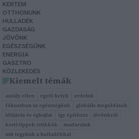
KERTEM
OTTHONUNK
HULLADÉK
GAZDASÁG
JÖVŐNK
EGÉSZSÉGÜNK
ENERGIA
GASZTRO
KÖZLEKEDÉS
Kiemelt témák
aszály ellen
egyél helyit
erdeink
fókuszban az egészségünk
globális megoldások
időjárás és éghajlat
így építkezz
jövőnkről
kerti tippek-trükkök
madaraink
mit tegyünk a hulladékkal