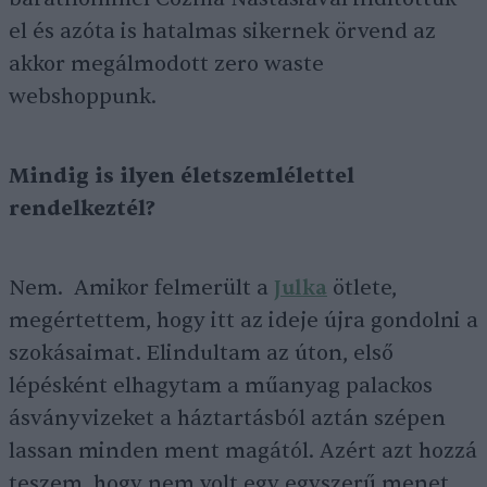
el és azóta is hatalmas sikernek örvend az
akkor megálmodott zero waste
webshoppunk.
Mindig is ilyen életszemlélettel
rendelkeztél?
Nem. Amikor felmerült a
Julka
ötlete,
megértettem, hogy itt az ideje újra gondolni a
szokásaimat. Elindultam az úton, első
lépésként elhagytam a műanyag palackos
ásványvizeket a háztartásból aztán szépen
lassan minden ment magától. Azért azt hozzá
teszem, hogy nem volt egy egyszerű menet,