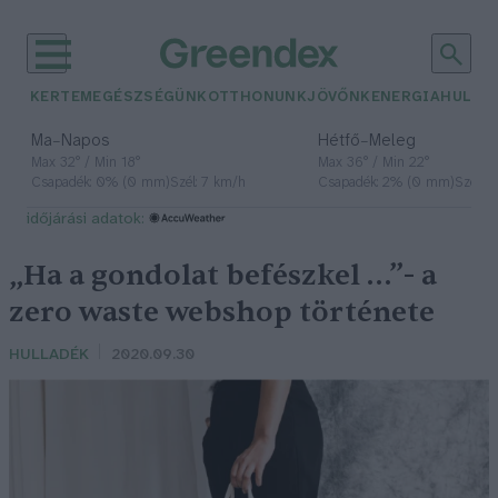
KERTEM
EGÉSZSÉGÜNK
OTTHONUNK
JÖVŐNK
ENERGIA
HULLA
–
–
Ma
Napos
Hétfő
Meleg
Max 32° / Min 18°
Max 36° / Min 22°
Csapadék: 0% (0 mm)
Szél: 7 km/h
Csapadék: 2% (0 mm)
Szél: 
időjárási adatok:
„Ha a gondolat befészkel …”- a
zero waste webshop története
HULLADÉK
2020.09.30