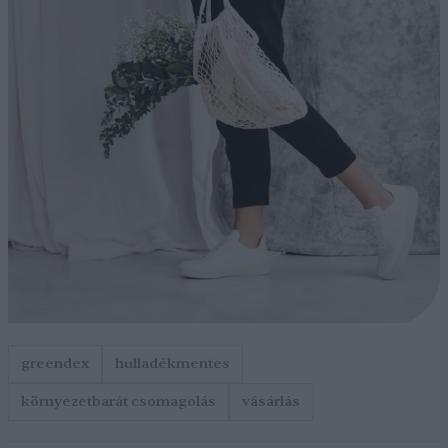
greendex
hulladékmentes
környezetbarát csomagolás
vásárlás