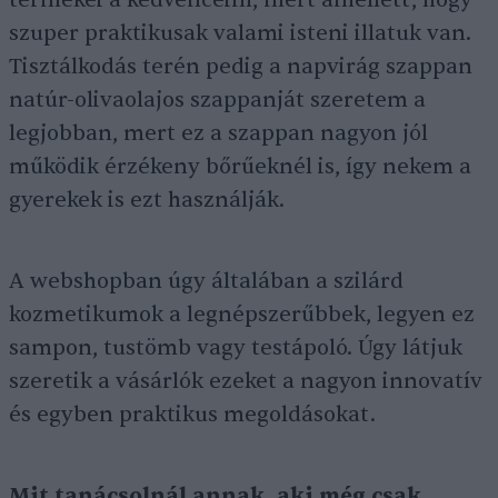
termékei a kedvenceim, mert amellett, hogy
szuper praktikusak valami isteni illatuk van.
Tisztálkodás terén pedig a napvirág szappan
natúr-olivaolajos szappanját szeretem a
legjobban, mert ez a szappan nagyon jól
működik érzékeny bőrűeknél is, így nekem a
gyerekek is ezt használják.
A webshopban úgy általában a szilárd
kozmetikumok a legnépszerűbbek, legyen ez
sampon, tustömb vagy testápoló. Úgy látjuk
szeretik a vásárlók ezeket a nagyon innovatív
és egyben praktikus megoldásokat.
Mit tanácsolnál annak, aki még csak