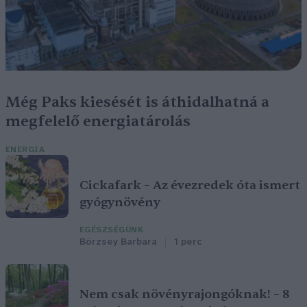
Még Paks kiesését is áthidalhatná a
megfelelő energiatárolás
ENERGIA
Cickafark – Az évezredek óta ismert
gyógynövény
EGÉSZSÉGÜNK
Börzsey Barbara
1 perc
Nem csak növényrajongóknak! – 8