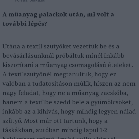
Forrás: Julka.hu
A műanyag palackok után, mi volt a
további lépés?
Utána a textil szütyőket vezettük be és a
bevásárlásunknál próbáltuk minél inkább
kiszorítani a műanyag csomagolású ételeket.
A textilszütyőnél megtanultuk, hogy ez
valóban a tudatosításon múlik, hiszen az nem
nagy feladat, hogy ne a műanyag zacskóba,
hanem a textilbe szedd bele a gyümölcsöket,
inkább az a kihívás, hogy mindig legyen nálad
szütyő. Most már ott tartunk, hogy a
táskákban, autóban mindig lapul 1-2