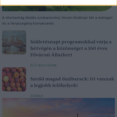
A vitorlavirág ideális szobanövény, hiszen kiválóan tűri a meleget
és a fényszegény környezetet.
Születésnapi programokkal várja a
hétvégén a közönséget a 160 éves
Fővárosi Állatkert
ÉLŐ BOLYGÓNK
Szedd magad őszibarack: itt vannak
a legjobb lelőhelyek!
SZEMLE