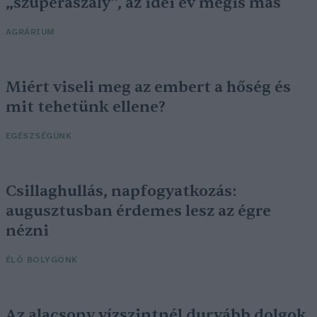
„szuperaszály”, az idei év mégis más
AGRÁRIUM
Miért viseli meg az embert a hőség és
mit tehetünk ellene?
EGÉSZSÉGÜNK
Csillaghullás, napfogyatkozás:
augusztusban érdemes lesz az égre
nézni
ÉLŐ BOLYGÓNK
Az alacsony vízszintnél durvább dolgok