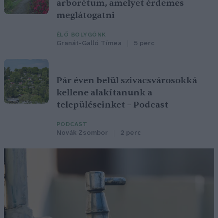
arborétum, amelyet érdemes
meglátogatni
ÉLŐ BOLYGÓNK
Granát-Galló Tímea
5 perc
Pár éven belül szivacsvárosokká
kellene alakítanunk a
településeinket – Podcast
PODCAST
Novák Zsombor
2 perc