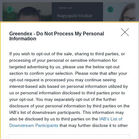
Greendex -
Do Not Process My Personal
Information
If you wish to opt-out of the sale, sharing to third parties, or
processing of your personal or sensitive information for
„Mindegy már, hogy milyen
A vegetáci
targeted advertising by us, please use the below opt-out
section to confirm your selection. Please note that after your
víz, csak víz legyen” |
az ember 
opt-out request is processed you may continue seeing
Holnapután
Greendex
29:5
interest-based ads based on personal information utilized by
us or personal information disclosed to third parties prior to
Greendex
55:58
your opt-out. You may separately opt-out of the further
disclosure of your personal information by third parties on the
IAB’s list of downstream participants. This information may
also be disclosed by us to third parties on the
IAB’s List of
Downstream Participants
that may further disclose it to other
Vitorlavirág – Így lesz gyönyörű
third parties.