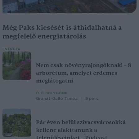
Még Paks kiesését is áthidalhatná a
megfelelő energiatárolás
ENERGIA
Nem csak növényrajongóknak! – 8
arborétum, amelyet érdemes
meglátogatni
ÉLŐ BOLYGÓNK
Granát-Galló Tímea
5 perc
Pár éven belül szivacsvárosokká
kellene alakítanunk a
településeinket – Podcast