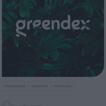
fenntartható
művészet
természet