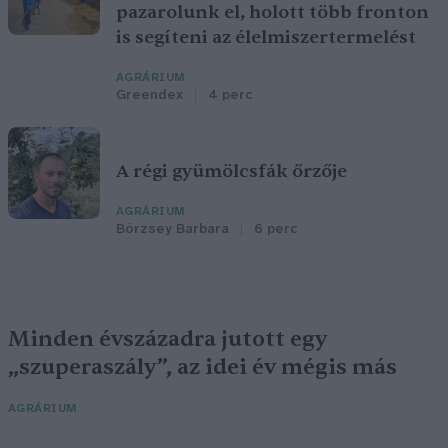
pazarolunk el, holott több fronton
is segíteni az élelmiszertermelést
AGRÁRIUM
Greendex
4 perc
A régi gyümölcsfák őrzője
AGRÁRIUM
Börzsey Barbara
6 perc
Minden évszázadra jutott egy
„szuperaszály”, az idei év mégis más
AGRÁRIUM