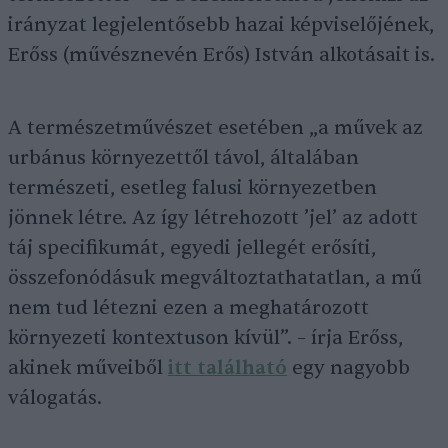
irányzat legjelentősebb hazai képviselőjének,
Erőss (művésznevén Erős) István alkotásait is.
A természetművészet esetében „a művek az
urbánus környezettől távol, általában
természeti, esetleg falusi környezetben
jönnek létre. Az így létrehozott ’jel’ az adott
táj specifikumát, egyedi jellegét erősíti,
összefonódásuk megváltoztathatatlan, a mű
nem tud létezni ezen a meghatározott
környezeti kontextuson kívül”. – írja Erőss,
akinek műveiből
itt található
egy nagyobb
válogatás.