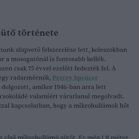
.
ütő története
unk alapvető felszerelése lett, koleszokban
r a mosogatónál is fontosabb kellék.
szen csak 75 évvel ezelőtt fedezték fel. A
 egy radarmérnök,
Percey Spencer
 dolgozott, amikor 1946-ban arra lett
ő csokoládé valamiért váratlanul megolvadt.
 azzal kapcsolatban, hogy a mikrohullámok hőt
az első mikrohullámú sütőt. Ez még 1,8 méter