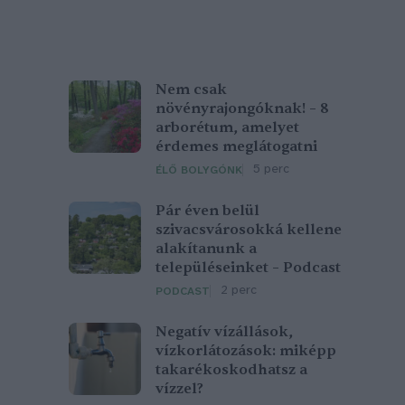
Nem csak
növényrajongóknak! – 8
arborétum, amelyet
érdemes meglátogatni
5 perc
ÉLŐ BOLYGÓNK
Pár éven belül
szivacsvárosokká kellene
alakítanunk a
településeinket – Podcast
2 perc
PODCAST
Negatív vízállások,
vízkorlátozások: miképp
takarékoskodhatsz a
vízzel?