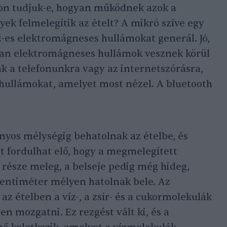
jon tudjuk-e, hogyan működnek azok a
ek felmelegítik az ételt? A mikró szíve egy
-es elektromágneses hullámokat generál. Jó,
san elektromágneses hullámok vesznek körül
 a telefonunkra vagy az internetszórásra,
t hullámokat, amelyet most nézel. A bluetooth
yos mélységig behatolnak az ételbe, és
rt fordulhat elő, hogy a megmelegített
 része meleg, a belseje pedig még hideg,
centiméter mélyen hatolnak bele. Az
z ételben a víz-, a zsír- és a cukormolekulák
en mozgatni. Ez rezgést vált ki, és a