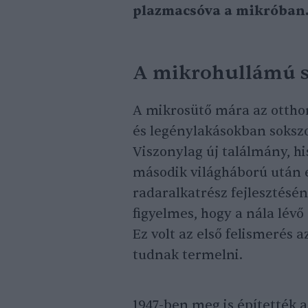
plazmacsóva a mikróban
A mikrohullámú s
A mikrosütő mára az otthon
és legénylakásokban sokszo
Viszonylag új találmány, hi
második világháború után
radaralkatrész fejlesztésén
figyelmes, hogy a nála lév
Ez volt az első felismerés
tudnak termelni.
1947-ben meg is építették 