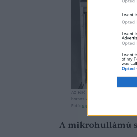
Opted 
I want t
Opted 
I want 
Advertis
Opted 
I want t
of my P
was col
Opted 
Az első mikrohullámú sütők az 50-
borsos volt.
Fotó:
spectrum.ieee.org
A mikrohullámú 