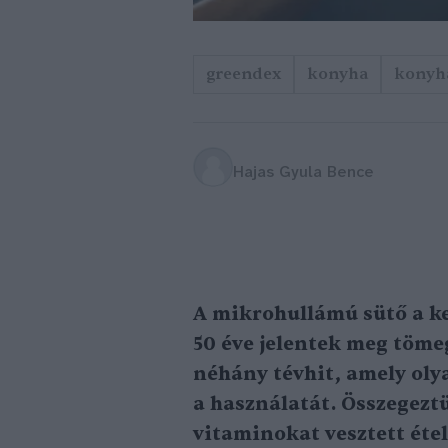
greendex
konyha
konyh
Hajas Gyula Bence
A mikrohullámú sütő a ke
50 éve jelentek meg töm
néhány tévhit, amely olya
a használatát. Összegeztü
vitaminokat vesztett étele