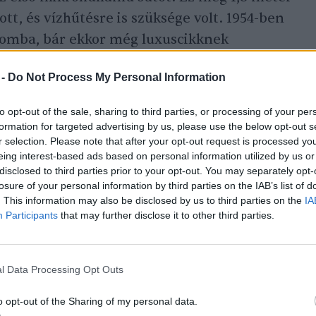
tt, és vízhűtésre is szüksége volt. 1954-ben
lomba, bár ekkor még luxuscikknek
epétől mérséklődött a mérete és az ára is.
 -
Do Not Process My Personal Information
amerikai otthonokban, a 90-es évek végére
 volt belőle. Hazánkba a 90-es évek elején
to opt-out of the sale, sharing to third parties, or processing of your per
r nélkülözhetetlenné vált. Elsőként
formation for targeted advertising by us, please use the below opt-out s
r selection. Please note that after your opt-out request is processed y
ken használták, csak ezt követően került át
eing interest-based ads based on personal information utilized by us or
disclosed to third parties prior to your opt-out. You may separately opt-
losure of your personal information by third parties on the IAB’s list of
. This information may also be disclosed by us to third parties on the
IA
Participants
that may further disclose it to other third parties.
l Data Processing Opt Outs
o opt-out of the Sharing of my personal data.