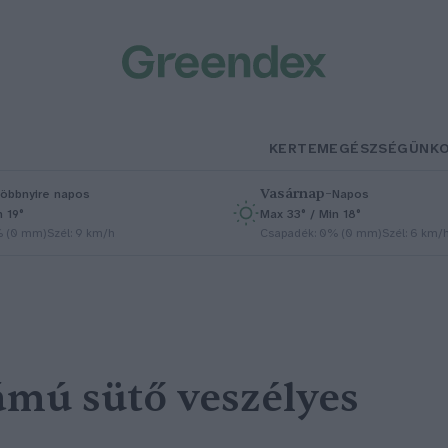
KERTEM
EGÉSZSÉGÜNK
Vasárnap
–
öbbnyire napos
Napos
n 19°
Max 33° / Min 18°
% (0 mm)
Szél: 9 km/h
Csapadék: 0% (0 mm)
Szél: 6 km/
mú sütő veszélyes