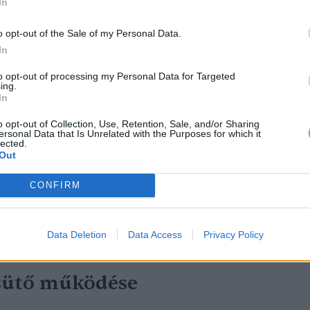
In
o opt-out of the Sale of my Personal Data.
In
to opt-out of processing my Personal Data for Targeted
ing.
In
o opt-out of Collection, Use, Retention, Sale, and/or Sharing
ersonal Data that Is Unrelated with the Purposes for which it
lected.
Out
CONFIRM
es években inkább szekrényre emlékeztettek, és az áruk is
Data Deletion
Data Access
Privacy Policy
sütő működése