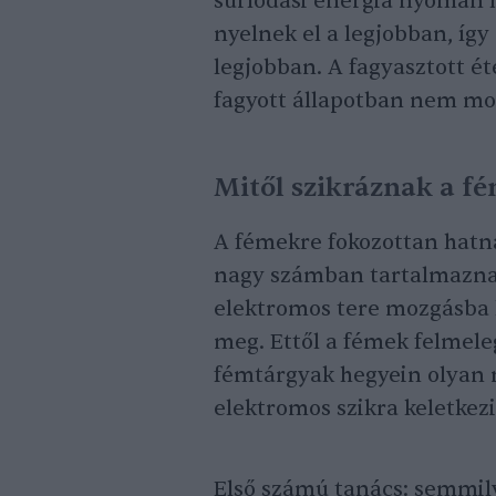
súrlódási energia nyomán h
nyelnek el a legjobban, íg
legjobban. A fagyasztott ét
fagyott állapotban nem mo
Mitől szikráznak a f
A fémekre fokozottan hatn
nagy számban tartalmaznak
elektromos tere mozgásba 
meg. Ettől a fémek felmele
fémtárgyak hegyein olyan 
elektromos szikra keletkezi
Első számú tanács: semmil