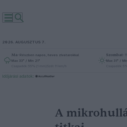
2026. AUGUSZTUS 7.
Ma
–
Szombat
–
Részben napos, heves zivatarokkal
T
Max 33° / Min 21°
Max 31° / Mi
Csapadék: 55% (1 mm)
Szél: 11 km/h
Csapadék: 5
időjárási adatok:
A mikrohullá