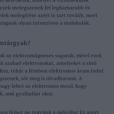
ő keletkezik, amelyet a vízmolekulák
y ezek melegszenek fel leghamarabb és
elek melegítése azért is tart tovább, mert
zognak olyan intenzíven a molekulák.
émtárgyak?
ak az elektromágneses sugarak, mivel ezek
 szabad elektronokat, amelyeket a sütő
hoz, tehát a fémben elektromos áram indul
gszenek, sőt meg is olvadhatnak. A
nagy lehet az elektromos mező, hogy
k, ami gyulladást okoz.
yen fémet ne tegyünk a mikróba! Ez azért