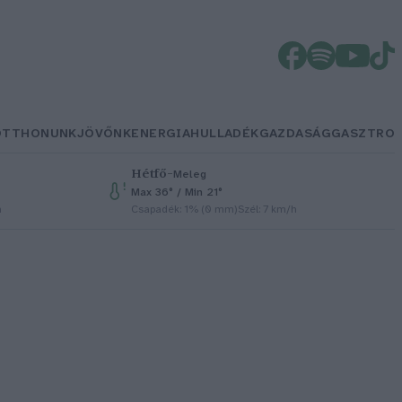
OTTHONUNK
JÖVŐNK
ENERGIA
HULLADÉK
GAZDASÁG
GASZTRO
Hétfő
–
Meleg
Max 36° / Min 21°
h
Csapadék: 1% (0 mm)
Szél: 7 km/h