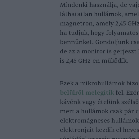
Mindenki használja, de va
láthatatlan hullámok, amely
magnetron, amely 2,45 GHz
ha tudjuk, hogy folyamato
bennünket. Gondoljunk csak
de az a monitor is gerjesz
is 2,45 GHz-en működik.
Ezek a mikrohullámok bizon
belülről melegítik
fel. Ezé
kávénk vagy ételünk szélső
mert a hullámok csak pár 
elektromágneses hullámok a
elektronjait kezdik el heves