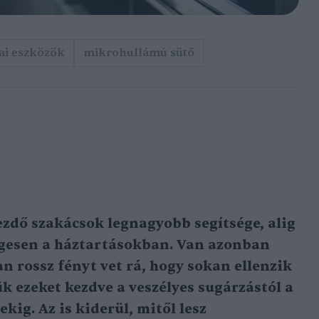
ai eszközök
mikrohullámú sütő
zdő szakácsok legnagyobb segítsége, alig
egesen a háztartásokban. Van azonban
n rossz fényt vet rá, hogy sokan ellenzik
k ezeket kezdve a veszélyes sugárzástól a
kig. Az is kiderül, mitől lesz