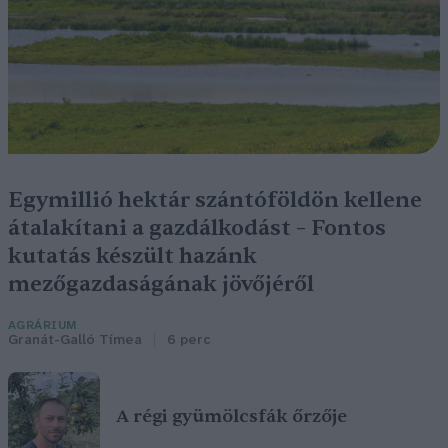
Egymillió hektár szántóföldön kellene
átalakítani a gazdálkodást – Fontos
kutatás készült hazánk
mezőgazdaságának jövőjéről
AGRÁRIUM
Granát-Galló Tímea
6 perc
A régi gyümölcsfák őrzője