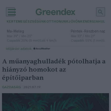
KERTEM
EGÉSZSÉGÜNK
OTTHONUNK
JÖVŐNK
ENERGIA
HULLA
–
–
Ma
Meleg
Péntek
Részben napos, 
Max 39° / Min 25°
Max 33° / Min 21°
Csapadék: 25% (0 mm)
Szél: 9 km/h
Csapadék: 55% (1 mm)
Szél: 
időjárási adatok:
A műanyaghulladék pótolhatja a
hiányzó homokot az
építőiparban
GAZDASÁG
2021.07.19