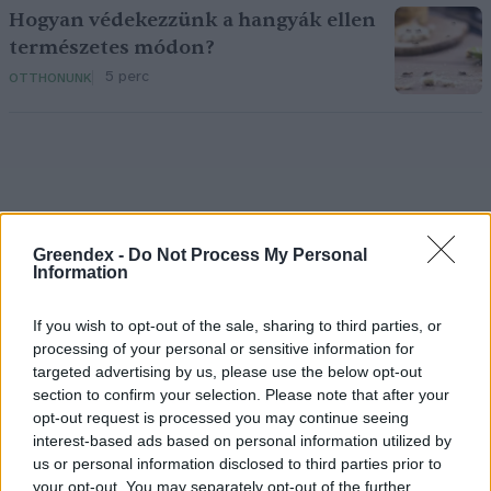
Hogyan védekezzünk a hangyák ellen
természetes módon?
5 perc
OTTHONUNK
Greendex -
Do Not Process My Personal
Information
Holnapután
If you wish to opt-out of the sale, sharing to third parties, or
processing of your personal or sensitive information for
targeted advertising by us, please use the below opt-out
section to confirm your selection. Please note that after your
opt-out request is processed you may continue seeing
interest-based ads based on personal information utilized by
us or personal information disclosed to third parties prior to
your opt-out. You may separately opt-out of the further