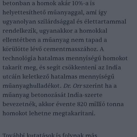
betonban a homok akár 10%-a is
helyettesíthető műanyaggal, ami így
ugyanolyan szilárdsággal és élettartammal
rendelkezik, ugyanakkor a homokkal
ellentétben a műanyag nem tapad a
körülötte lévő cementmasszához. A
technológia hatalmas mennyiségű homokot
takarít meg, és segít csökkenteni az India
utcáin keletkező hatalmas mennyiségű
műanyaghulladékot.
Dr. Orr
szerint ha a
műanyag betonozását India-szerte
bevezetnék, akkor évente 820 millió tonna
homokot lehetne megtakarítani.
További kutatások is folynak más