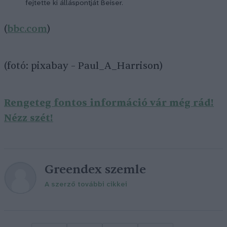
fejtette ki álláspontját
Beiser
.
(
bbc.com
)
(fotó: pixabay – Paul_A_Harrison)
Rengeteg fontos információ vár még rád!
Nézz szét!
Greendex szemle
A szerző további cikkei