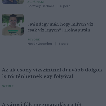
AGRÁRIUM
Börzsey Barbara
6 perc
„Mindegy már, hogy milyen víz,
csak víz legyen” | Holnapután
JÖVŐNK
Novák Zsombor
3 perc
Az alacsony vízszintnél durvább dolgok
is történhetnek egy folyóval
SZEMLE
A városi fák megmaradása a tét