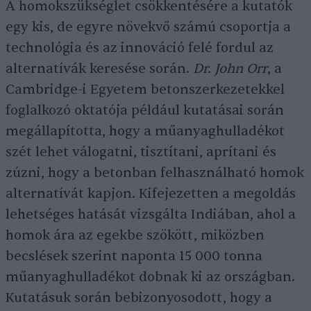
A homokszükséglet csökkentésére a kutatók
egy kis, de egyre növekvő számú csoportja a
technológia és az innováció felé fordul az
alternatívák keresése során.
Dr. John Orr
, a
Cambridge-i Egyetem betonszerkezetekkel
foglalkozó oktatója például kutatásai során
megállapította, hogy a műanyaghulladékot
szét lehet válogatni, tisztítani, aprítani és
zúzni, hogy a betonban felhasználható homok
alternatívát kapjon. Kifejezetten a megoldás
lehetséges hatását vizsgálta Indiában, ahol a
homok ára az egekbe szökött, miközben
becslések szerint naponta 15 000 tonna
műanyaghulladékot dobnak ki az országban.
Kutatásuk során bebizonyosodott, hogy a