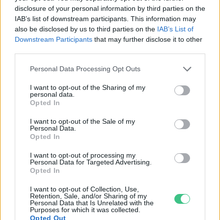
disclosure of your personal information by third parties on the
IAB’s list of downstream participants. This information may
„Mindegy már, hogy milyen
A vegetáci
also be disclosed by us to third parties on the
IAB’s List of
Downstream Participants
that may further disclose it to other
víz, csak víz legyen” |
az ember 
third parties.
Holnapután
Greendex
29:5
Personal Data Processing Opt Outs
Greendex
55:58
I want to opt-out of the Sharing of my
personal data.
Opted In
I want to opt-out of the Sale of my
Personal Data.
Pár éven belül
Opted In
szivacsvárosokká kellene
I want to opt-out of processing my
Personal Data for Targeted Advertising.
alakítanunk a településeinket –
Opted In
Podcast
I want to opt-out of Collection, Use,
Retention, Sale, and/or Sharing of my
Novák Zsombor
2 perc
PODCAST
Personal Data that Is Unrelated with the
Purposes for which it was collected.
Opted Out