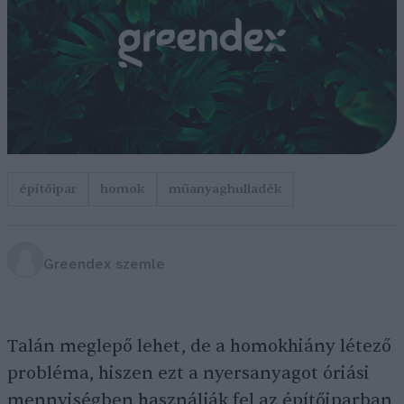
építőipar
homok
műanyaghulladék
Greendex szemle
Talán meglepő lehet, de a homokhiány létező
probléma, hiszen ezt a nyersanyagot óriási
mennyiségben használják fel az építőiparban