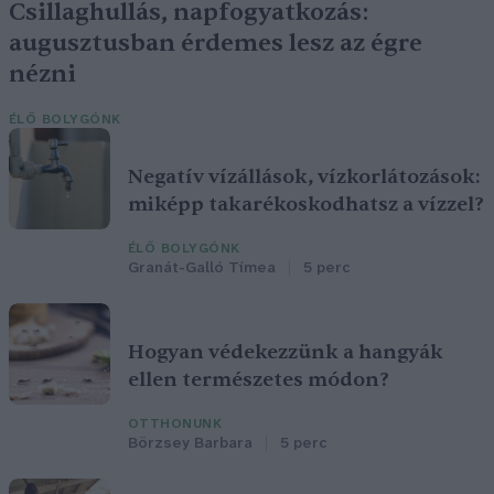
Csillaghullás, napfogyatkozás:
augusztusban érdemes lesz az égre
nézni
ÉLŐ BOLYGÓNK
Negatív vízállások, vízkorlátozások:
miképp takarékoskodhatsz a vízzel?
ÉLŐ BOLYGÓNK
Granát-Galló Tímea
5 perc
Hogyan védekezzünk a hangyák
ellen természetes módon?
OTTHONUNK
Börzsey Barbara
5 perc