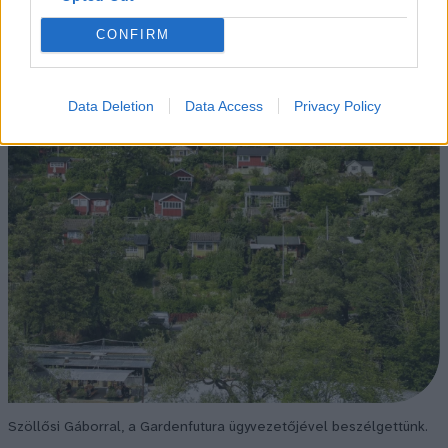
CONFIRM
Data Deletion
Data Access
Privacy Policy
Szöllősi Gáborral, a Gardenfutura ügyvezetőjével beszélgettünk.