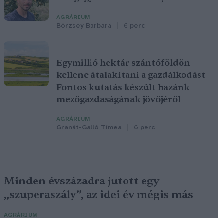
AGRÁRIUM
Börzsey Barbara
6 perc
Egymillió hektár szántóföldön
kellene átalakítani a gazdálkodást –
Fontos kutatás készült hazánk
mezőgazdaságának jövőjéről
AGRÁRIUM
Granát-Galló Tímea
6 perc
Minden évszázadra jutott egy
„szuperaszály”, az idei év mégis más
AGRÁRIUM