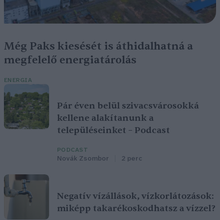
Még Paks kiesését is áthidalhatná a
megfelelő energiatárolás
ENERGIA
Pár éven belül szivacsvárosokká
kellene alakítanunk a
településeinket – Podcast
PODCAST
Novák Zsombor
2 perc
Negatív vízállások, vízkorlátozások:
miképp takarékoskodhatsz a vízzel?