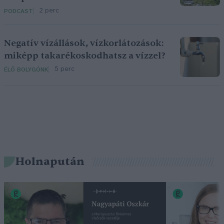
2 perc
PODCAST
Negatív vízállások, vízkorlátozások:
miképp takarékoskodhatsz a vízzel?
5 perc
ÉLŐ BOLYGÓNK
Holnapután