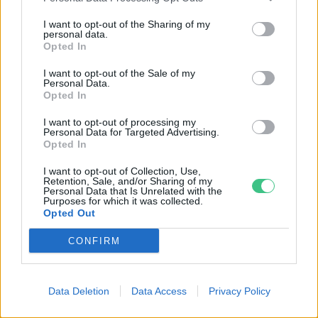
I want to opt-out of the Sharing of my
personal data.
Opted In
I want to opt-out of the Sale of my
Personal Data.
Opted In
Négy éven belül valósággá válhatnak az
I want to opt-out of processing my
elektromos repülőjáratok Európában
Personal Data for Targeted Advertising.
Opted In
KÖZLEKEDÉS
I want to opt-out of Collection, Use,
Retention, Sale, and/or Sharing of my
Personal Data that Is Unrelated with the
Történelmi aszály sújtja Nagy-
Purposes for which it was collected.
Opted Out
Britanniát is
CONFIRM
SZEMLE
Elképesztő felvétel mutatja meg,
Data Deletion
Data Access
Privacy Policy
mekkora a különbség az áradó és a