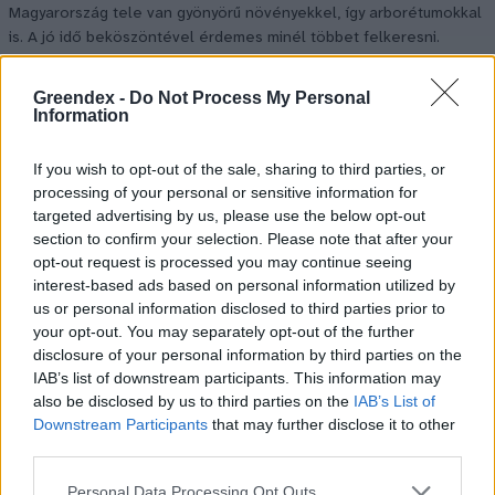
Magyarország tele van gyönyörű növényekkel, így arborétumokkal
is. A jó idő beköszöntével érdemes minél többet felkeresni.
Greendex -
Do Not Process My Personal
Születésnapi programokkal várja a
Information
hétvégén a közönséget a 160 éves
Fővárosi Állatkert
If you wish to opt-out of the sale, sharing to third parties, or
processing of your personal or sensitive information for
targeted advertising by us, please use the below opt-out
ÉLŐ BOLYGÓNK
section to confirm your selection. Please note that after your
opt-out request is processed you may continue seeing
Szedd magad őszibarack: itt vannak
interest-based ads based on personal information utilized by
a legjobb lelőhelyek!
us or personal information disclosed to third parties prior to
your opt-out. You may separately opt-out of the further
SZEMLE
disclosure of your personal information by third parties on the
IAB’s list of downstream participants. This information may
also be disclosed by us to third parties on the
IAB’s List of
Downstream Participants
that may further disclose it to other
third parties.
Personal Data Processing Opt Outs