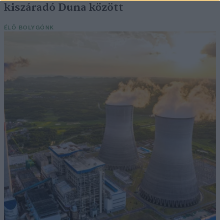
kiszáradó Duna között
ÉLŐ BOLYGÓNK