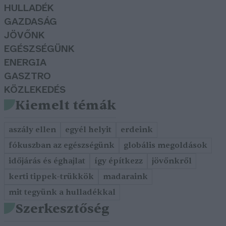
HULLADÉK
GAZDASÁG
JÖVŐNK
EGÉSZSÉGÜNK
ENERGIA
GASZTRO
KÖZLEKEDÉS
Kiemelt témák
aszály ellen
egyél helyit
erdeink
fókuszban az egészségünk
globális megoldások
időjárás és éghajlat
így építkezz
jövőnkről
kerti tippek-trükkök
madaraink
mit tegyünk a hulladékkal
Szerkesztőség