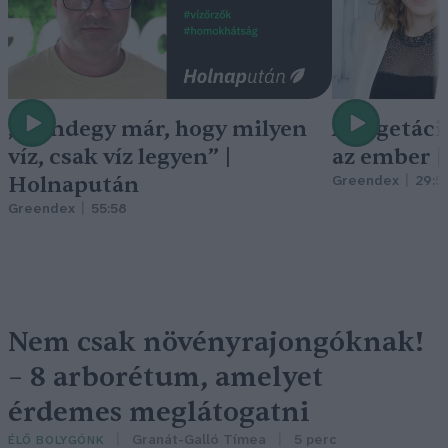
„Mindegy már, hogy milyen
A vegetáci
víz, csak víz legyen” |
az ember 
Holnapután
Greendex
29:5
Greendex
55:58
Nem csak növényrajongóknak!
– 8 arborétum, amelyet
érdemes meglátogatni
Granát-Galló Tímea
5 perc
ÉLŐ BOLYGÓNK