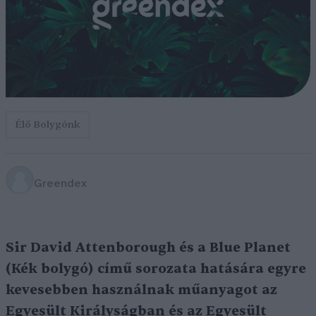
Élő Bolygónk
Greendex
Sir David Attenborough és a Blue Planet
(Kék bolygó) című sorozata hatására egyre
kevesebben használnak műanyagot az
Egyesült Királyságban és az Egyesült