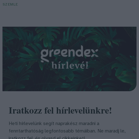
SZEMLE
Iratkozz fel hírlevelünkre!
Heti hírlevelünk segít naprakész maradni a
fenntarthatóság legfontosabb témáiban. Ne maradj le,
iratkozz fel, és olvasd el cikkeinket!