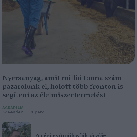
Nyersanyag, amit millió tonna szám
pazarolunk el, holott több fronton is
segíteni az élelmiszertermelést
AGRÁRIUM
Greendex
4 perc
A régi gyümölcsfák őrzője