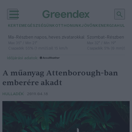
KERTEM
EGÉSZSÉGÜNK
OTTHONUNK
JÖVŐNK
ENERGIA
HULLA
–
–
Ma
Részben napos, heves zivatarokkal
Szombat
Részben na
Max 35° / Min 21°
Max 32° / Min 19°
Csapadék: 55% (1 mm)
Szél: 15 km/h
Csapadék: 5% (0 mm)
Szél:
időjárási adatok:
A műanyag Attenborough-ban
emberére akadt
HULLADÉK
2019.04.18