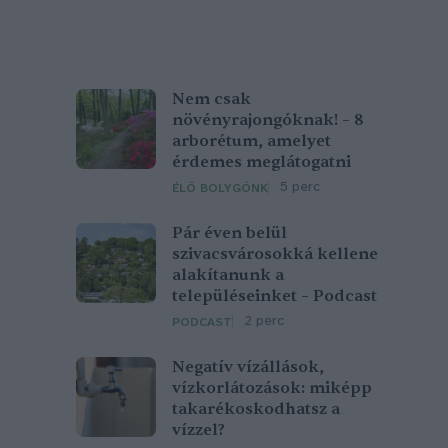
Nem csak
növényrajongóknak! – 8
arborétum, amelyet
érdemes meglátogatni
5 perc
ÉLŐ BOLYGÓNK
Pár éven belül
szivacsvárosokká kellene
alakítanunk a
településeinket – Podcast
2 perc
PODCAST
Negatív vízállások,
vízkorlátozások: miképp
takarékoskodhatsz a
vízzel?