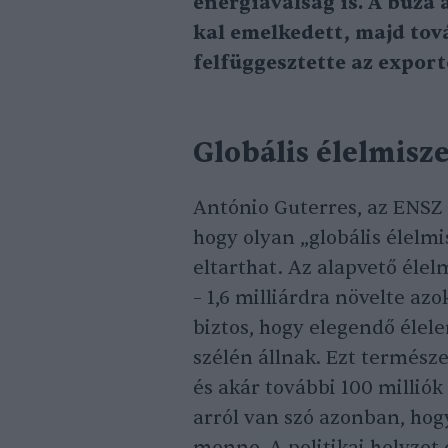
energiaválság is. A búza 
kal emelkedett, majd tov
felfüggesztette az export
Globális élelmisz
António Guterres, az ENSZ 
hogy olyan „globális élelmi
eltarthat. Az alapvető éle
– 1,6 milliárdra növelte a
biztos, hogy elegendő élel
szélén állnak. Ezt termész
és akár további 100 millió
arról van szó azonban, ho