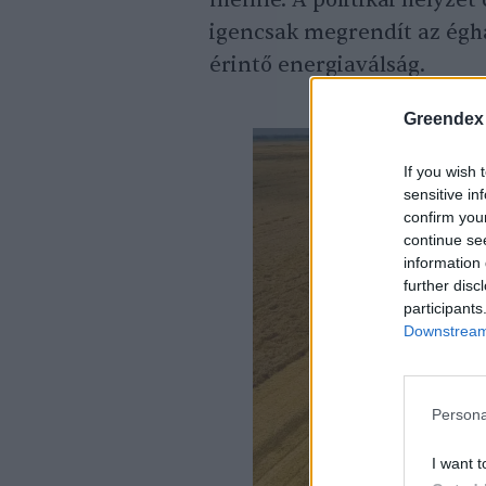
menne. A politikai helyzet
igencsak megrendít az éghaj
érintő energiaválság.
Greendex
If you wish 
sensitive in
confirm you
continue se
information 
further disc
participants
Downstream 
Persona
I want t