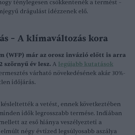
 hogy ténylegesen csökkentenék a termést –
mjegyű drágulást idézzenek elő.
rás – A klímaváltozás kora
 (WFP) már az orosz invázió előtt is arra
2 szörnyű év lesz.
A
legújabb kutatások
termesztés várható növekedésének akár 30%-
tlen időjárás.
 késleltették a vetést, ennek következtében
 minden idők legrosszabb termése. Indiában
ellett az eső hiánya veszélyezteti a
elmúlt négy évtized legsúlyosabb aszálya