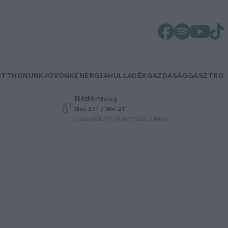
OTTHONUNK
JÖVŐNK
ENERGIA
HULLADÉK
GAZDASÁG
GASZTRO
Hétfő
–
Meleg
Max 37° / Min 21°
Csapadék: 1% (0 mm)
Szél: 7 km/h