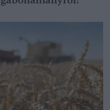
 gabonahiányról!