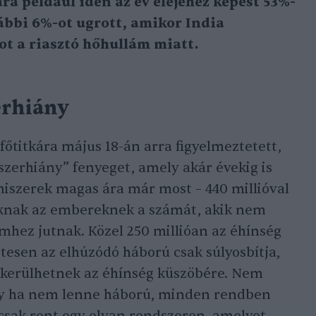
ára például idén az év elejéhez képest 53%-
ábbi 6%-ot ugrott, amikor India
ot a riasztó hőhullám miatt.
erhiány
főtitkára május 18-án arra figyelmeztetett,
szerhiány” fenyeget, amely akár évekig is
lmiszerek magas ára már most – 440 millióval
zoknak az embereknek a számát, akik nem
emhez jutnak. Közel 250 millióan az éhínség
etesen az elhúzódó háború csak súlyosbítja,
k kerülhetnek az éhínség küszöbére. Nem
gy ha nem lenne háború, minden rendben