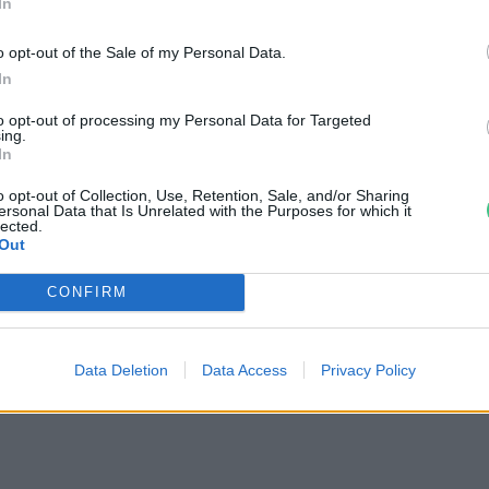
In
lmiszer-ellátás, és erre jött az elhúzódó ukrán konfliktus és
o opt-out of the Sale of my Personal Data.
In
rajna – az utolsó csepp a
to opt-out of processing my Personal Data for Targeted
ing.
In
o opt-out of Collection, Use, Retention, Sale, and/or Sharing
ersonal Data that Is Unrelated with the Purposes for which it
lected.
Out
sen
a világkereskedelemben
CONFIRM
rpa 29%-át, a kukorica 15%-át és a
Oroszország és Ukrajna adja a Libanon
félék mintegy felét; Líbia és Egyiptom
Data Deletion
Data Access
Privacy Policy