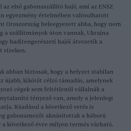
 az első gabonaszállító hajó, ami az ENSZ
rán egyezmény értelmében valósulhatott
nt Oroszország beleegyezett abba, hogy nem
míg a szállítmányok úton vannak, Ukrajna
ogy haditengerészeti hajói átvezetik a
t vizeken.
 abban biztosak, hogy a helyzet stabilan
z újabb, kikötőt célzó támadás, amelynek
yozó cégek sem feltétlenül vállalnák a
zonytalanító tényező van, amely a jelenlegi
tja. Ráadásul a következő vetés is
teg gabonamezőt aknásítottak a háború
y a következő évre milyen termés várható.