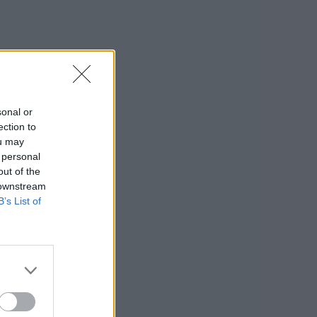
sonal or
ection to
ou may
 personal
out of the
 downstream
B’s List of