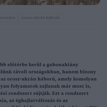
reendex
orosz-ukrán háború
bb előtérbe kerül a gabonahiány
őlünk távoli országokban, hanem bizony
 az orosz-ukrán háború, amely komolyan
Olyan folyamatok zajlanak már most is,
ési rendszert sújtják. Ezt a rendszert
a, az éghajlatváltozás és az