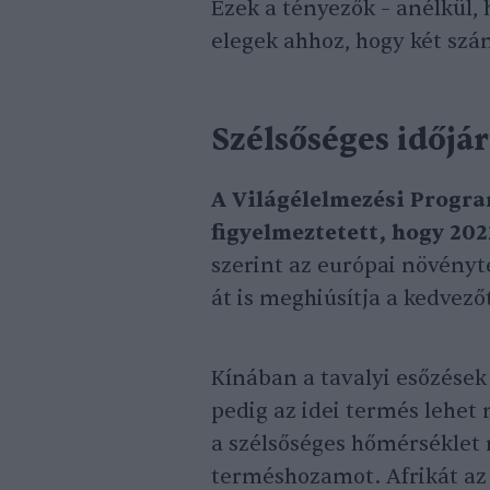
Ezek a tényezők – anélkül,
elegek ahhoz, hogy két szá
Szélsőséges időjá
A Világélelmezési Program
figyelmeztetett, hogy 202
szerint az európai növény
át is meghiúsítja a kedvező
Kínában a tavalyi esőzések
pedig az idei termés lehet
a szélsőséges hőmérséklet m
terméshozamot. Afrikát az 