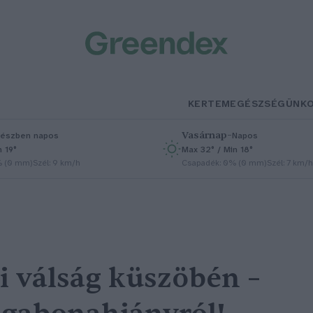
KERTEM
EGÉSZSÉGÜNK
Vasárnap
–
észben napos
Napos
n 19°
Max 32° / Min 18°
% (0 mm)
Szél: 9 km/h
Csapadék: 0% (0 mm)
Szél: 7 km/h
i válság küszöbén –