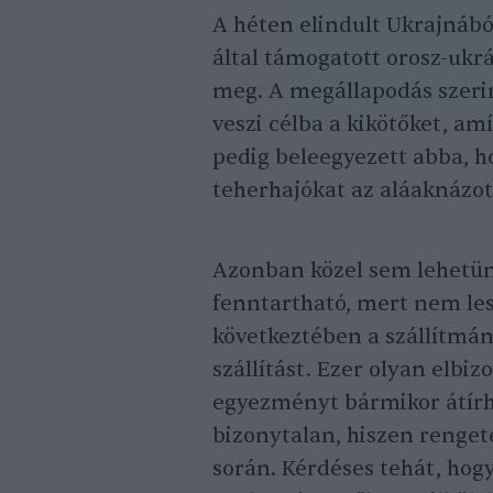
A héten elindult Ukrajnából
által támogatott orosz-uk
meg. A megállapodás szeri
veszi célba a kikötőket, a
pedig beleegyezett abba, h
teherhajókat az aláaknázot
Azonban közel sem lehetünk
fenntartható, mert nem les
következtében a szállítmán
szállítást. Ezer olyan elbi
egyezményt bármikor átírha
bizonytalan, hiszen renge
során. Kérdéses tehát, hog